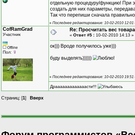
отдельную процедуру/функцию! При э
создать для них параметры, передав
Так что перепиши сначала правильно, 
«
Последнее редактирование: 10-02-2010 12:01 
CofRamGrad
Re: Просчитать вес товара
Участник
«
Ответ #5 :
10-02-2010 14:13 »
ок))) Вроде получилось уже)))
Offline
Пол:
буду выделять))))))
«
Последнее редактирование: 10-02-2010 19:51 
Драаааааааааааасти!!!
Страниц: [
1
]
Вверх
Форум программистов «Ве