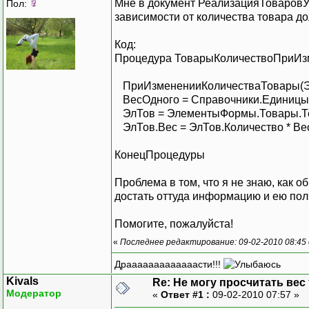
Мне в документ РеализацияТоваровУс
Пол:
зависимости от количества товара д
Код:
Процедура ТоварыКоличествоПриИз
ПриИзмененииКоличестваТовары(Э
ВесОдного = Справочники.ЕдиницыИ
ЭлТов = ЭлементыФормы.Товары.Т
ЭлТов.Вес = ЭлТов.Количество * Ве
КонецПроцедуры
Проблема в том, что я не знаю, как 
достать оттуда информацию и ею пол
Помогите, пожалуйста!
«
Последнее редактирование: 09-02-2010 08:45 
Драаааааааааааасти!!!
Kivals
Re: Не могу просчитать вес
Модератор
«
Ответ #1 :
09-02-2010 07:57 »