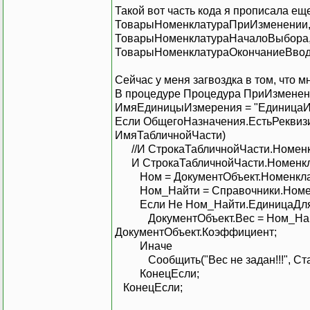
Такой вот часть кода я прописала ещ
ТоварыНоменклатураПриИзменении
ТоварыНоменклатураНачалоВыбора
ТоварыНоменклатураОкончаниеВвод
Сейчас у меня загвоздка в том, что 
В процедуре Процедура ПриИзменен
ИмяЕдиницыИзмерения = "ЕдиницаИз
Если ОбщегоНазначения.ЕстьРеквиз
ИмяТабличнойЧасти)
//И СтрокаТабличнойЧасти.Номенкл
И СтрокаТабличнойЧасти.Номенкла
Ном = ДокументОбъ
Ном_Найти = Справочники.Н
Если Не Ном_Найти.Едини
ДокументОбъект.Вес = Ном_Найти.
ДокументОбъект.Коэффициент;
Ина
Сообщить("Вес не задан!!!
КонецЕсли;
КонецЕсли;