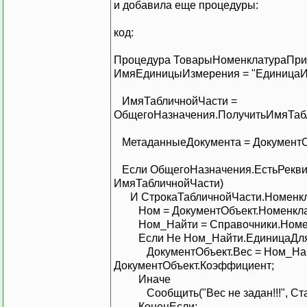
и добавила еще процедуры:
код:
Процедура ТоварыНоменклатураПриИ
ИмяЕдиницыИзмерения = "ЕдиницаИ
ИмяТабличнойЧасти =
ОбщегоНазначения.ПолучитьИмяТаб
МетаданныеДокумента = ДокументОб
Если ОбщегоНазначения.ЕстьРеквиз
ИмяТабличнойЧасти)
И СтрокаТабличнойЧасти.Номенклат
Ном = ДокументОбъ
Ном_Найти = Справочники.Н
Если Не Ном_Найти.Едини
ДокументОбъект.Вес = Ном_Найти.
ДокументОбъект.Коэффициент;
Ина
Сообщить("Вес не задан!!!
КонецЕсли;