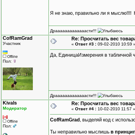
Я не знаю, правильно ли я мыслю!!!!
Драаааааааааааасти!!!
CofRamGrad
Re: Просчитать вес товар
Участник
«
Ответ #3 :
09-02-2010 10:59 
Да, ЕдиницаИзмерения в табличной ч
Offline
Пол:
Драаааааааааааасти!!!
Kivals
Re: Просчитать вес товар
Модератор
«
Ответ #4 :
10-02-2010 11:57 
CofRamGrad
, выделяй код с использ
Offline
Пол:
Ты неправильно мыслишь
в принци