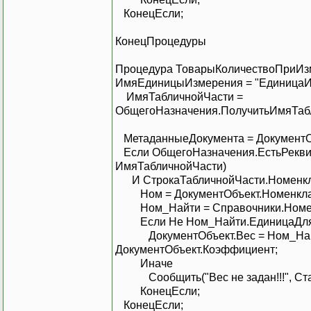
КонецЕс
КонецПроцедуры
Процедура ТоварыКоличествоПриИзм
ИмяЕдиницыИзмерения = "ЕдиницаИ
ИмяТабличнойЧасти =
ОбщегоНазначения.ПолучитьИмяТаб
МетаданныеДокумента = ДокументОб
Если ОбщегоНазначения.ЕстьРеквиз
ИмяТабличнойЧасти)
И СтрокаТабличнойЧасти.Номенклат
Ном = ДокументОбъ
Ном_Найти = Справочники.Н
Если Не Ном_Найти.Едини
ДокументОбъект.Вес = Ном_Найти.
ДокументОбъект.Коэффициент;
Ина
Сообщить("Вес не задан!!!
КонецЕсли;
КонецЕсл