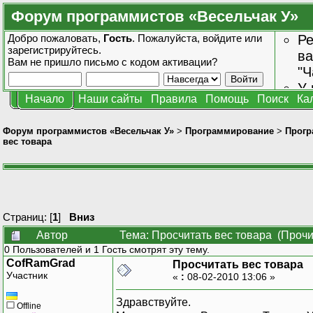
Форум программистов «Весельчак У»
Добро пожаловать,
Гость
. Пожалуйста,
войдите
или
Ре
зарегистрируйтесь
.
ва
Вам не пришло
письмо с кодом активации?
"Ч
У 
Начало
Наши сайты
Правила
Помощь
Поиск
Ка
от
зн
Форум программистов «Весельчак У»
>
Программирование
>
Прогр
вес товара
Страниц: [
1
]
Вниз
Автор
Тема: Просчитать вес товара (Прочи
0 Пользователей и 1 Гость смотрят эту тему.
CofRamGrad
Просчитать вес товара
Участник
«
:
08-02-2010 13:06 »
Здравствуйте.
Offline