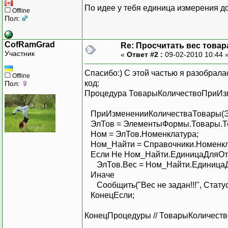
По идее у тебя единица измерения до
Offline
Пол:
CofRamGrad
Re: Просчитать вес товар
Участник
«
Ответ #2 :
09-02-2010 10:44 
Спасибо:) С этой частью я разобрала
Offline
код:
Пол:
Процедура ТоварыКоличествоПриИз
ПриИзмененииКоличестваТовары(Э
ЭлТов = ЭлементыФормы.То
Ном = ЭлТов.Номенк
Ном_Найти = Справочники.Номенк
Если Не Ном_Найти.ЕдиницаДл
ЭлТов.Вес = Ном_Найти.ЕдиницаДля
Инач
Сообщить("Вес не задан!!!", Ст
КонецЕсл
КонецПроцедуры // ТоварыКоличест