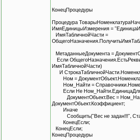
КонецПроцедуры
Процедура ТоварыНоменклатураНача
ИмяЕдиницыИзмерения = "ЕдиницаИз
ИмяТабличнойЧасти =
ОбщегоНазначения.ПолучитьИмяТаб
МетаданныеДокумента = ДокументОб
Если ОбщегоНазначения.ЕстьРеквиз
ИмяТабличнойЧасти)
И СтрокаТабличнойЧасти.Номенклат
Ном = ДокументОбъ
Ном_Найти = Справочники.Н
Если Не Ном_Найти.Едини
ДокументОбъект.Вес = Ном_Найти.
ДокументОбъект.Коэффициент;
Ина
Сообщить("Вес не задан!!!"
КонецЕсли;
КонецЕсли;
КонецПроцедуры