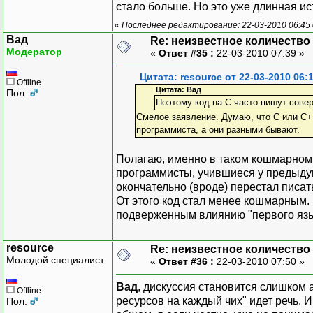
стало больше. Но это уже длинная ис
«
Последнее редактирование: 22-03-2010 06:45 
Вад
Re: неизвестное количество
Модератор
«
Ответ #35 :
22-03-2010 07:39 »
Цитата: resource от 22-03-2010 06:
Offline
Цитата: Вад
Пол:
Поэтому код на C часто пишут сов
Смелое заявление. Думаю, что C или C++
программиста, а они разными бывают.
Полагаю, именно в таком кошмарном 
программисты, учившиеся у предыдущ
окончательно (вроде) перестал писать
От этого код стал менее кошмарным.
подверженным влиянию "первого язы
resource
Re: неизвестное количество
Молодой специалист
«
Ответ #36 :
22-03-2010 07:50 »
Вад
, дискуссия становится слишком
Offline
ресурсов на каждый чих" идет речь. 
Пол: