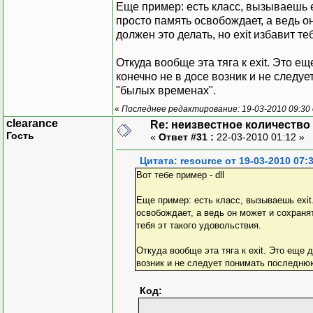
Еще пример: есть класс, вызываешь e
просто память освобождает, а ведь о
должен это делать, но exit избавит те
Откуда вообще эта тяга к exit. Это е
конечно не в досе возник и не следу
"былых временах".
«
Последнее редактирование: 19-03-2010 09:30 
clearance
Re: неизвестное количество
Гость
«
Ответ #31 :
22-03-2010 01:12 »
Цитата: resource от 19-03-2010 07:
Вот тебе пример - dll
Еще пример: есть класс, вызываешь exit
освобождает, а ведь он может и сохранят
тебя эт такого удовольствия.
Откуда вообще эта тяга к exit. Это еще 
возник и не следует понимать последнюю
Код: