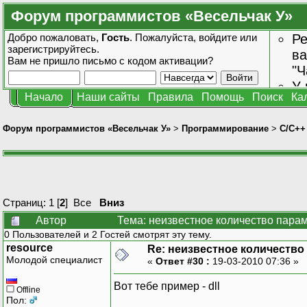
Форум программистов «Весельчак У»
Добро пожаловать,
Гость
. Пожалуйста,
войдите
или
Ре
зарегистрируйтесь
.
ва
Вам не пришло
письмо с кодом активации?
"Ч
У 
Начало
Наши сайты
Правила
Помощь
Поиск
Ка
от
зн
Форум программистов «Весельчак У»
>
Программирование
>
C/C++
Страниц:
1
[
2
]
Все
Вниз
Автор
Тема: неизвестное количество пара
0 Пользователей и 2 Гостей смотрят эту тему.
resource
Re: неизвестное количество
Молодой специалист
«
Ответ #30 :
19-03-2010 07:36 »
Вот тебе пример - dll
Offline
Пол: