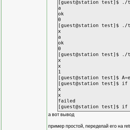
return;
[guest@station test]$ ./
}
a
ok
f2();
0
[guest@station test]$ ./
}
x
a
void f2(void)
ok
{
0
int c;
[guest@station test]$ ./
x
c = getchar();
x
c = getchar();
1
[guest@station test]$ A=
if (c == 'a') {
[guest@station test]$ if
printf("ok" "\n")
x
return;
x
}
failed
[guest@station test]$ if
exit(EXIT_FAILURE);
x
а вот вывод
}
a
ok
пример простой, переделай его на ret
entered