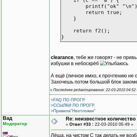
if (c == 'a') {
printf("ok" "\n")
return true;
}
return f2();
}
bool f2(void)
{
clearance
, тебе же говорят - не при
int c;
избушки в небоскрёб
c = getchar();
А ещё (личное имхо, к прочтению не о
c = getchar();
Захочешь потом большой блок закомен
«
Последнее редактирование: 22-03-2010 04:52
if (c == 'a') {
printf("ok" "\n")
>FAQ ПО ПРОГР.
return true;
>ССЫЛКИ ПО ПРОГР.
}
>Правила"Неотложки"
Вад
Re: неизвестное количество
return false;
Модератор
«
Ответ #33 :
22-03-2010 05:49 »
}
Лёша, на чистом C так делать не возб
Offline