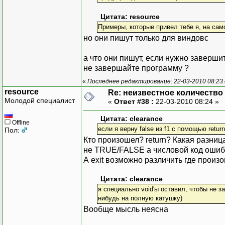
Цитата: resource
Примеры, которые привел тебе я, на са
но они пишут только для виндовс
а что они пишут, если нужно завершит
не завершайте программу ?
«
Последнее редактирование: 22-03-2010 08:23 
resource
Re: неизвестное количество
Молодой специалист
«
Ответ #38 :
22-03-2010 08:24 »
Цитата: clearance
Offline
если я верну false из f1 с помощью retur
Пол:
Кто произошел? return? Какая разниц
не TRUE/FALSE а числовой код ошиб
А exit возможно различить где произ
Цитата: clearance
я специально void'ы оставил, чтобы не з
нибудь на полную катушку)
Вообще мысль неясна