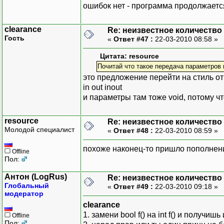
ошибок нет - программа продолжаетс
clearance
Re: неизвестное количество
Гость
«
Ответ #47 :
22-03-2010 08:58 »
Цитата: resource
Почитай что такое передача параметров 
это предложение перейти на стиль о
in out inout
и параметры там тоже void, потому ч
resource
Re: неизвестное количество
Молодой специалист
«
Ответ #48 :
22-03-2010 08:59 »
похоже наконец-то пришло пополнени
Offline
Пол:
Антон (LogRus)
Re: неизвестное количество
Глобальный
«
Ответ #49 :
22-03-2010 09:18 »
модератор
clearance
1. замени bool f() на int f() и получишь
Offline
Пол: