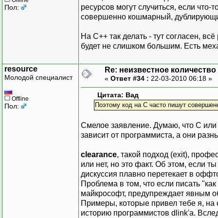
ресурсов могут случиться, если что-т
Пол:
совершенно кошмарный, дублирующий
На C++ так делать - тут согласен, всё
будет не слишком большим. Есть мех
resource
Re: неизвестное количество
Молодой специалист
«
Ответ #34 :
22-03-2010 06:18 »
Цитата: Вад
Offline
Поэтому код на C часто пишут соверше
Пол:
Смелое заявление. Думаю, что C или 
зависит от программиста, а они разн
clearance
, такой подход (exit), проф
или нет, но это факт. Об этом, если т
дискуссия плавно перетекает в офф
Проблема в том, что если писать "ка
майкрософт, предупреждает явным обр
Примеры, которые привел тебе я, на
историю программистов dlink'а. Всле