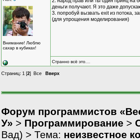
2. народ прав или ты один принц на б
деньги получают. Я это даже допускаю
3. попробуй вызвать exit из потока, 
(для упрощения моделирования)
Внимание! Люблю
сахар в кубиках!
Странно всё это....
Страниц:
1
[
2
]
Все
Вверх
Форум программистов «Ве
У»
>
Программирование
>
Вад
) > Тема:
неизвестное к