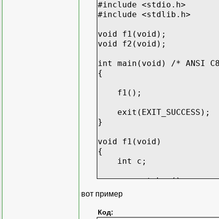
#include <stdio.h>
#include <stdlib.h>
void f1(void);
void f2(void);
int main(void) /* ANSI C
{
f1();
exit(EXIT_SUCCESS);
}
void f1(void)
{
int c;
c = getchar();
вот пример
if (c == 'a') {
printf("ok" "\n")
Код: