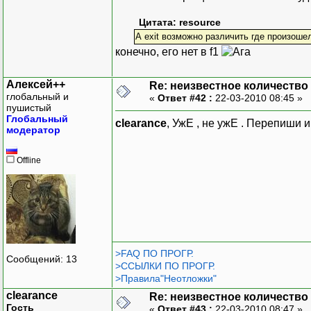
Цитата: resource
А exit возможно различить где произоше
конечно, его нет в f1
Алексей++
Re: неизвестное количество
глобальный и
«
Ответ #42 :
22-03-2010 08:45 »
пушистый
Глобальный
clearance
, УжЕ , не ужЕ . Перепиши и 
модератор
Offline
>FAQ ПО ПРОГР.
Сообщений: 13
>ССЫЛКИ ПО ПРОГР.
>Правила"Неотложки"
clearance
Re: неизвестное количество
Гость
«
Ответ #43 :
22-03-2010 08:47 »