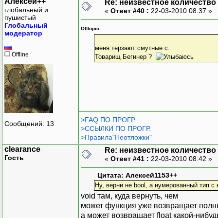
Алексей++
Re: неизвестное количество
глобальный и
«
Ответ #40 :
22-03-2010 08:37 »
пушистый
Глобальный
Offtopic:
модератор
меня терзают смутные с.
Offline
Товарищ Бегинер ?
>FAQ ПО ПРОГР.
Сообщений: 13
>ССЫЛКИ ПО ПРОГР.
>Правила"Неотложки"
clearance
Re: неизвестное количество
Гость
«
Ответ #41 :
22-03-2010 08:42 »
Цитата: Алексей1153++
Ну, верни не bool, а нумерованный тип с
void там, куда вернуть, чем
может функция уже возвращает полн
а может возвращает float какой-нибуд