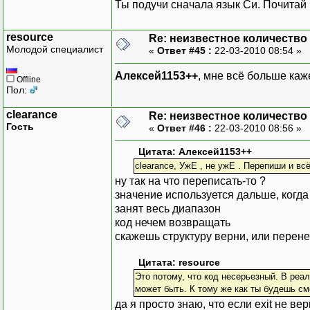
Ты подучи сначала язык Си. Почитай 
resource
Re: неизвестное количество
Молодой специалист
«
Ответ #45 :
22-03-2010 08:54 »
Алексей1153++
, мне всё больше каж
Offline
Пол:
clearance
Re: неизвестное количество
Гость
«
Ответ #46 :
22-03-2010 08:56 »
Цитата: Алексей1153++
clearance, УжЕ , не ужЕ . Перепиши и всё 
ну так на что переписать-то ?
значение используется дальше, когда
занят весь диапазон
код нечем возвращать
скажешь структуру верни, или перене
Цитата: resource
Это потому, что код несерьезный. В реал
может быть. К тому же как ты будешь см
да я просто знаю, что если exit не в