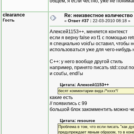
общем, я если честно, уже не понима
clearance
Re: неизвестное количество
Гость
«
Ответ #37 :
22-03-2010 08:18 »
Алексей1153++, меняется контекст
если я верну false из f1 с помощью re
я специально void'ы оставил, чтобы 
использоваться уже для чего-нибудь 
C++: у него вообще другой стиль
например, принято писать std::cout по
и cout'ы, endl'ы
Цитата: Алексей1153++
бесят комментарии вида /*xxxx*/
какие есть
// появились с 99
большой блок закомментить можно через
Цитата: resource
Проблема в том, что если писать "как д
предупреждает явным образом, то в коне