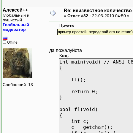
[guest@station test]$
Алексей++
Re: неизвестное количество
глобальный и
«
Ответ #32 :
22-03-2010 04:50 »
пушистый
Глобальный
Цитата
модератор
пример простой, переделай его на return'
Offline
да пожалуйста
Код:
int main(void) // ANSI C
{
f1();
Сообщений: 13
return 0;
}
bool f1(void)
{
int c;
c = getchar();