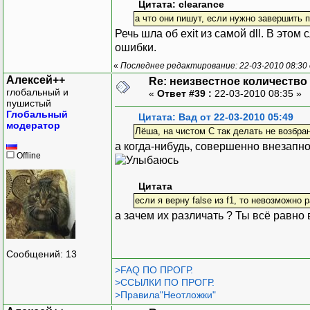
Цитата: clearance
а что они пишут, если нужно завершить п
Речь шла об exit из самой dll. В это
ошибки.
«
Последнее редактирование: 22-03-2010 08:30 
Алексей++
Re: неизвестное количество
глобальный и
«
Ответ #39 :
22-03-2010 08:35 »
пушистый
Глобальный
Цитата: Вад от 22-03-2010 05:49
модератор
Лёша, на чистом C так делать не возбра
а когда-нибудь, совершенно внезапно
Offline
Цитата
если я верну false из f1, то невозможно 
а зачем их различать ? Ты всё равно
Сообщений: 13
>FAQ ПО ПРОГР.
>ССЫЛКИ ПО ПРОГР.
>Правила"Неотложки"