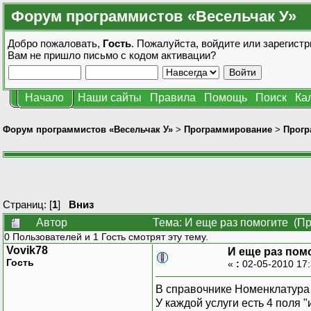
Форум программистов «Весельчак У»
Добро пожаловать,
Гость
. Пожалуйста,
войдите
или
зарегистр
Вам не пришло
письмо с кодом активации?
Начало
Наши сайты
Правила
Помощь
Поиск
Ка
Форум программистов «Весельчак У»
>
Программирование
>
Прогр
Страниц: [
1
]
Вниз
Автор
Тема: И еще раз помогите (Пр
0 Пользователей и 1 Гость смотрят эту тему.
Vovik78
И еще раз пом
Гость
«
:
02-05-2010 17
В справочнике Номенклатура 
У каждой услуги есть 4 поля 