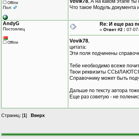
Vovik78
, А на каком этапе ты
Offline
Что такое Модуль документа
Пол:
AndyG
Re: И еще раз 
Постоялец
«
Ответ #2 :
07-07
Vovik78
,
Offline
цитата:
Эти поля подчинены справочн
Тебе необходимо всеже почит
Твои реквизиты ССЫЛАЮТСЯ 
Справочнику может быть подчи
Дальше по тексту автора тоже
Еще раз советую - не поленис
Страниц: [
1
]
Вверх