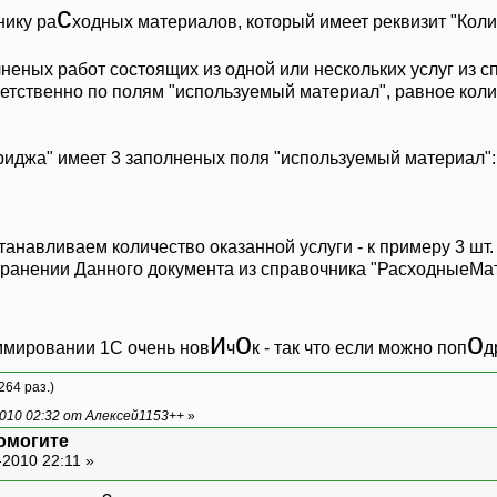
с
нику ра
ходных материалов, который имеет реквизит "Коли
неных работ состоящих из одной или нескольких услуг из
етственно по полям "используемый материал", равное колич
риджа" имеет 3 заполненых поля "используемый материал":
анавливаем количество оказанной услуги - к примеру 3 шт.
ранении Данного документа из справочника "РасходныеМат
и
о
о
ммировании 1С очень нов
ч
к - так что если можно поп
д
264 раз.)
010 02:32 от Алексей1153++
»
помогите
-2010 22:11 »