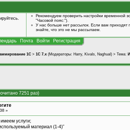
Рекомендуем проверить настройки временной зо
ируйтесь
.
"Часовой пояс:").
У нас больше нет рассылок. Если вам приходят п
знайте, что это не мы рассылаем.
лендарь
Почта
Войти
Регистрация
аммирование 1С
>
1С 7.x
(Модераторы:
Harry
,
Kivals
,
Naghual
) > Тема:
И
очитано 7251 раз)
огите
:38 »
имеем услуги;
"используемый материал (1-4)"