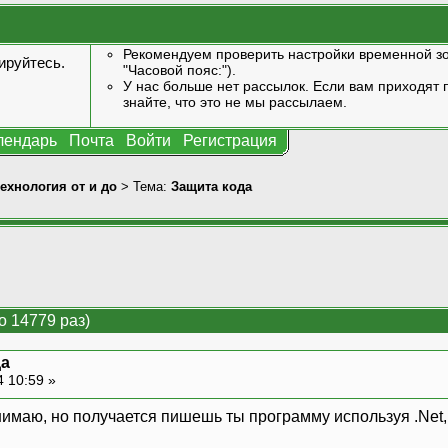
Рекомендуем проверить настройки временной зо
ируйтесь
.
"Часовой пояс:").
У нас больше нет рассылок. Если вам приходят п
знайте, что это не мы рассылаем.
лендарь
Почта
Войти
Регистрация
технология от и до
> Тема:
Защита кода
о 14779 раз)
да
4 10:59 »
имаю, но получается пишешь ты программу используя .Net, 