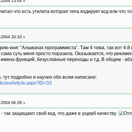
-2004 13:05 »
очитал что есть утилита которая типа кодирует код или что т
-2004 20:33 »
серию книг "Альманах программиста". Там 4 тома, так вот 4
 сама суть меня просто поразила. Оказывается, что рекоме
е имена функций, безусловные переходы и т.д. В общем - 
, тут подробно и научно обо всем написано:
icles/Article.aspx?ID=33
-2004 06:28 »
ке - так защищают свой код, что даже в ущерб качеству