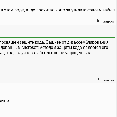
о в этом роде, а где прочитал и что за утилита совсем забыл
Записан
-й посвящен защите кода. Защите от дизассемблирования
ндованным Microsoft методом защиты кода является его
абзац, код получается абсолютно незащищенным!
Записан