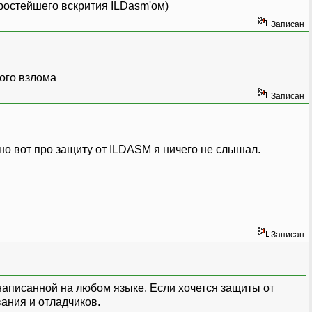
простейшего вскрития ILDasm'ом)
Записан
ного взлома
Записан
но вот про защиту от ILDASM я ничего не слышал.
Записан
 написанной на любом языке. Если хочется защиты от
ания и отладчиков.