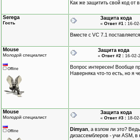
Как же защитить свой код от 
Serega
Защита кода
Гость
«
Ответ #1 :
16-02
Вместе с VC 7.1 поставляется
Mouse
Защита кода
Молодой специалист
«
Ответ #2 :
16-02-2
Вопрос интересен! Вообще пр
Offline
Наверняка что-то есть, но я ч
Mouse
Защита кода
Молодой специалист
«
Ответ #3 :
18-02
Dimyan
, а взлом ли это? Ве
Offline
дизассемблеров - учи ASM, в 