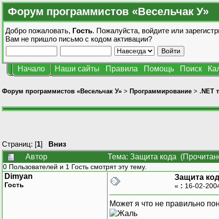
Форум программистов «Весельчак У»
Добро пожаловать,
Гость
. Пожалуйста,
войдите
или
зарегистр
Вам не пришло
письмо с кодом активации?
Начало
Наши сайты
Правила
Помощь
Поиск
Ка
Форум программистов «Весельчак У»
>
Программирование
>
.NET 
Страниц: [
1
]
Вниз
Автор
Тема: Защита кода (Прочитан
0 Пользователей и 1 Гость смотрят эту тему.
Dimyan
Защита ко
Гость
«
:
16-02-200
Может я что не правильно пон