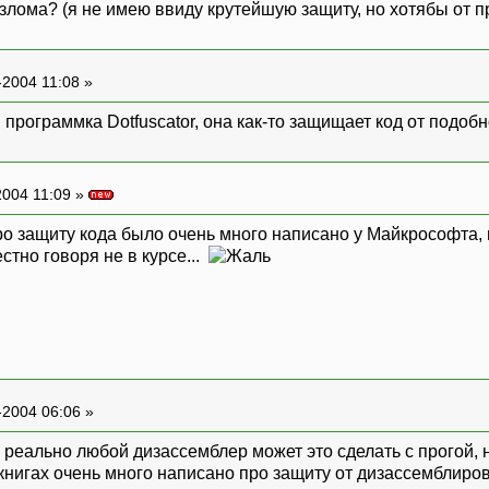
взлома? (я не имею ввиду крутейшую защиту, но хотябы от 
-2004 11:08 »
 программка Dotfuscator, она как-то защищает код от подоб
004 11:09 »
о защиту кода было очень много написано у Майкрософта, 
естно говоря не в курсе...
-2004 06:06 »
дь реально любой дизассемблер может это сделать с прогой,
книгах очень много написано про защиту от дизассемблиров