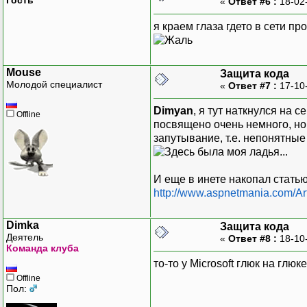
«
Ответ #6 :
18-02
я краем глаза гдето в сети пр
Mouse
Защита кода
Молодой специалист
«
Ответ #7 :
17-10
Dimyan
, я тут наткнулся на 
Offline
посвящено очень немного, но
запутывание, т.е. непонятны
И еще в инете накопал статью
http://www.aspnetmania.com/Art
Dimka
Защита кода
Деятель
«
Ответ #8 :
18-10
Команда клуба
то-то у Microsoft глюк на глю
Offline
Пол: