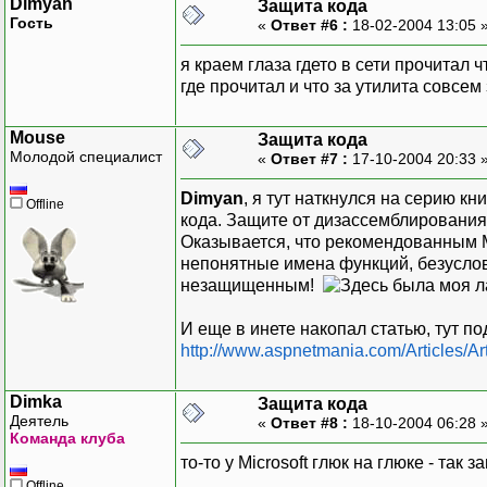
Dimyan
Защита кода
Гость
«
Ответ #6 :
18-02-2004 13:05 
я краем глаза гдето в сети прочитал ч
где прочитал и что за утилита совсе
Mouse
Защита кода
Молодой специалист
«
Ответ #7 :
17-10-2004 20:33 
Dimyan
, я тут наткнулся на серию к
Offline
кода. Защите от дизассемблирования
Оказывается, что рекомендованным Mi
непонятные имена функций, безусловн
незащищенным!
И еще в инете накопал статью, тут п
http://www.aspnetmania.com/Articles/Ar
Dimka
Защита кода
Деятель
«
Ответ #8 :
18-10-2004 06:28 
Команда клуба
то-то у Microsoft глюк на глюке - та
Offline