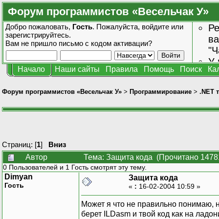
Форум программистов «Весельчак У»
Добро пожаловать,
Гость
. Пожалуйста,
войдите
или
Ре
зарегистрируйтесь
.
ва
Вам не пришло
письмо с кодом активации?
"Ч
У 
Начало
Наши сайты
Правила
Помощь
Поиск
Ка
от
зн
Форум программистов «Весельчак У»
>
Программирование
>
.NET 
Страниц: [
1
]
Вниз
Автор
Тема: Защита кода (Прочитано 1478
0 Пользователей и 1 Гость смотрят эту тему.
Dimyan
Защита кода
Гость
«
:
16-02-2004 10:59 »
Может я что не правильно понимаю, н
берет ILDasm и твой код как на ладо