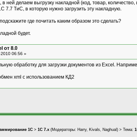
, в ней делаем выгрузку накладной (код, товар, количество, 
1С 7.7 ТиС, в которую нужно загрузить эту накладную.
 подскажите где почитать каким образом это сделать?
ладной будет.
l от 8.0
-2010 06:56 »
ьную обработку для загрузки документов из Excel. Наприме
 обмен xml с использованием КД2
аммирование 1С
>
1С 7.x
(Модераторы:
Harry
,
Kivals
,
Naghual
) > Тема:
1