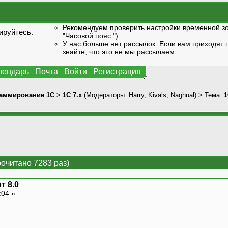
Рекомендуем проверить настройки временной зо
ируйтесь
.
"Часовой пояс:").
У нас больше нет рассылок. Если вам приходят п
знайте, что это не мы рассылаем.
лендарь
Почта
Войти
Регистрация
аммирование 1С
>
1С 7.x
(Модераторы:
Harry
,
Kivals
,
Naghual
) > Тема:
1
рочитано 7283 раз)
от 8.0
:04 »