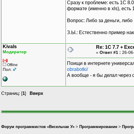
Сразу к проблеме: есть 1С 8.0
формате (именно в xls), есть 
Вопрос: Либо за деньги, либо
З.Ы.: Естественно пример нак
Kivals
Re: 1C 7.7 + Exce
Модератор
«
Ответ #1 :
26-06
Поищи в интернете универсал
Offline
obrabotki/
Пол:
А вообще - я бы делал через
Страниц: [
1
]
Вверх
Форум программистов «Весельчак У»
>
Программирование
>
Прогр