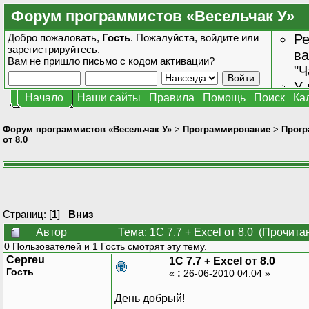
Форум программистов «Весельчак У»
Добро пожаловать,
Гость
. Пожалуйста,
войдите
или
Ре
зарегистрируйтесь
.
ва
Вам не пришло
письмо с кодом активации?
"Ч
У 
Начало
Наши сайты
Правила
Помощь
Поиск
Ка
от
зн
Форум программистов «Весельчак У»
>
Программирование
>
Прогр
от 8.0
Страниц: [
1
]
Вниз
Автор
Тема: 1C 7.7 + Excel от 8.0 (Прочита
0 Пользователей и 1 Гость смотрят эту тему.
Cepreu
1C 7.7 + Excel от 8.0
Гость
«
:
26-06-2010 04:04 »
День добрый!