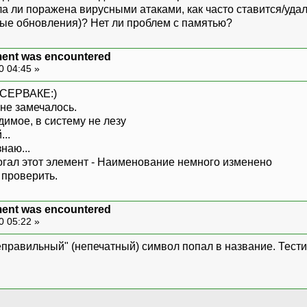
ла ли поражена вирусными атаками, как часто ставится/уда
ые обновления)? Нет ли проблем с памятью?
ment was encountered
0 04:45 »
А СЕРВАКЕ:)
 не замечалось.
димое, в систему не лезу
..
наю...
рогал этот элемент - Наименование немного изменено
 проверить.
ment was encountered
0 05:22 »
неправильный" (непечатный) символ попал в название. Тест