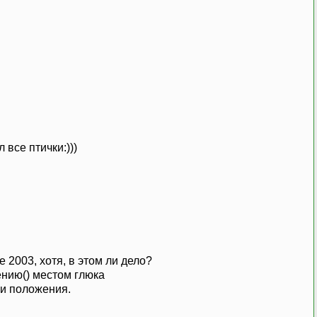
все птички:)))
е 2003, хотя, в этом ли дело?
нию() местом глюка
ли положения.