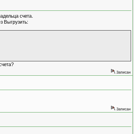
адельца счета.
з Выгрузить:
счета?
Записан
Записан