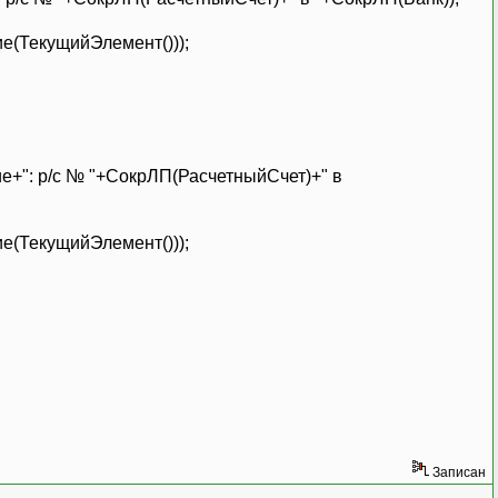
(ТекущийЭлемент()));
": р/с № "+СокрЛП(РасчетныйСчет)+" в
(ТекущийЭлемент()));
Записан