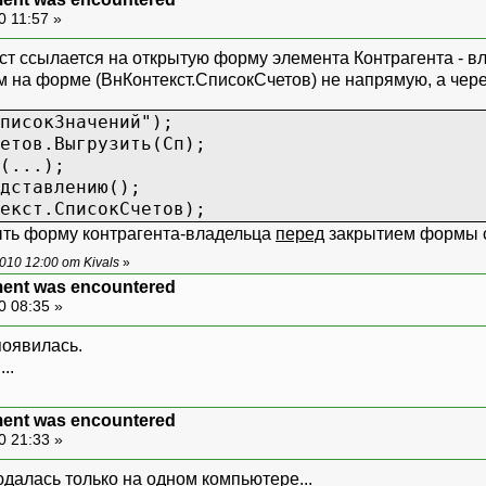
0 11:57 »
ст ссылается на открытую форму элемента Контрагента - вл
м на форме (ВнКонтекст.СписокСчетов) не напрямую, а чере
писокЗначений");
етов.Выгрузить(Сп);
(...);
дставлению();
екст.СписокСчетов);
крыть форму контрагента-владельца
перед
закрытием формы 
10 12:00 от Kivals
»
ment was encountered
0 08:35 »
появилась.
..
ment was encountered
0 21:33 »
далась только на одном компьютере...