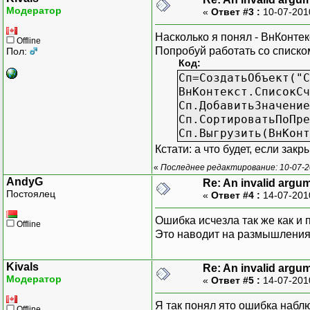
Модератор
«
Ответ #3 :
10-07-201
Насколько я понял - ВнКонтек
Offline
Попробуй работать со списко
Пол:
Код:
Сп=СоздатьОбъект("С
ВнКонтекст.СписокСч
Сп.ДобавитьЗначение
Сп.СортироватьПоПре
Сп.Выгрузить(ВнКонт
Кстати: а что будет, если за
«
Последнее редактирование: 10-07-20
AndyG
Re: An invalid argu
Постоялец
«
Ответ #4 :
14-07-201
Ошибка исчезла так же как и 
Offline
Это наводит на размышления.
Kivals
Re: An invalid argu
Модератор
«
Ответ #5 :
14-07-201
Я так понял ято ошибка наблю
Offline