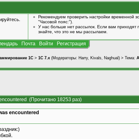
Рекомендуем проверить настройки временной зо
ируйтесь
.
"Часовой пояс:").
У нас больше нет рассылок. Если вам приходят п
знайте, что это не мы рассылаем.
лендарь
Почта
Войти
Регистрация
аммирование 1С
>
1С 7.x
(Модераторы:
Harry
,
Kivals
,
Naghual
) > Тема:
A
 encountered (Прочитано 18253 раз)
 was encountered
аздник:)
бкой.