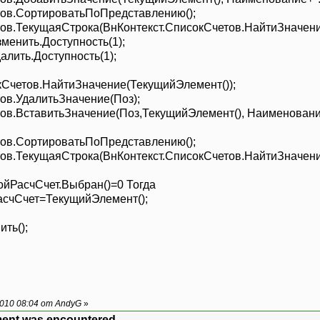
.СортироватьПоПредставлению();
екущаяСтрока(ВнКонтекст.СписокСчетов.НайтиЗначение
ить.Доступность(1);
ть.Доступность(1);
тов.НайтиЗначение(ТекущийЭлемент());
УдалитьЗначение(Поз);
ставитьЗначение(Поз,ТекущийЭлемент(), Наименование+
.СортироватьПоПредставлению();
екущаяСтрока(ВнКонтекст.СписокСчетов.НайтиЗначение
РасчСчет.Выбран()=0 Тогда
Счет=ТекущийЭлемент();
ть();
010 08:04 от AndyG
»
ment was encountered