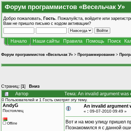
Форум программистов «Весельчак У»
Добро пожаловать,
Гость
. Пожалуйста,
войдите
или
зарегистр
Вам не пришло
письмо с кодом активации?
Начало
Наши сайты
Правила
Помощь
Поиск
Ка
Форум программистов «Весельчак У»
>
Программирование
>
Прогр
Страниц: [
1
]
Вниз
Автор
Тема: An invalid argument was
0 Пользователей и 1 Гость смотрят эту тему.
AndyG
An invalid argument
Постоялец
«
:
09-07-2010 09:49 »
Вот и на мою улицу пришел пр
Offline
Познакомился я с данной оши