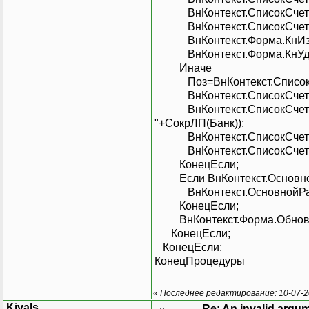
ВнКонтекст.СписокСчетов
ВнКонтекст.СписокСчетов.Т
ВнКонтекст.Форма.КнИзмен
ВнКонтекст.Форма.КнУдали
Иначе
Поз=ВнКонтекст.СписокСче
ВнКонтекст.СписокСчетов.
ВнКонтекст.СписокСчетов.В
"+СокрЛП(Банк));
ВнКонтекст.СписокСчетов
ВнКонтекст.СписокСчетов.Т
КонецЕсли;
Если ВнКонтекст.Основной
ВнКонтекст.ОсновнойРасч
КонецЕсли;
ВнКонтекст.Форма.Обнови
КонецЕсли;
КонецЕсли;
КонецПроцедуры
«
Последнее редактирование: 10-07-2
Kivals
Re: An invalid argu