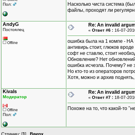
Насколько чиста система (бы
Пол:
файлы, проходят ли регулярн
AndyG
Re: An invalid argu
Постоялец
«
Ответ #6 :
16-07-201
ошибка была на 1 компе - Н
Offline
антивирь стоит, глюков вроде
софт не ставлю, стоит необхо
Обновление? Нет обновлений.
ошибка исчезла. Почему? не з
Но кто-то из операторов пот
Хотя, можно и архив поднять,
Kivals
Re: An invalid argu
Модератор
«
Ответ #7 :
18-07-201
Похоже на то, что какой-то "
Offline
Пол:
Страниц: [
1
]
Вверх