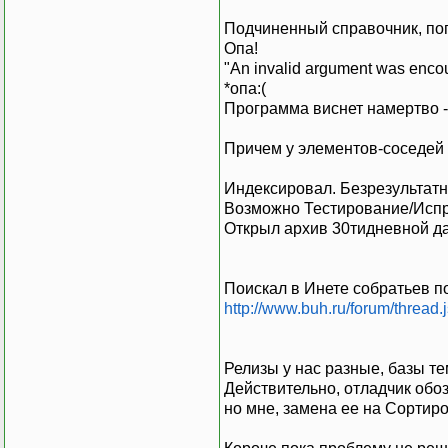
Подчиненный справочник, по
Опа!
"An invalid argument was enco
*опа:(
Программа виснет намертво -
Причем у элементов-соседей в
Индексировал. Безрезультатн
Возможно Тестирование/Исправ
Открыл архив 30тидневной дав
Поискал в Инете собратьев по
http://www.buh.ru/forum/thread
Релизы у нас разные, базы тем
Действительно, отладчик обо
но мне, замена ее на Сортир