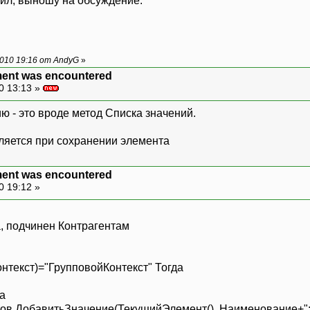
ил, выношу на обсуждение.
010 19:16 от AndyG
»
ment was encountered
0 13:13 »
 - это вроде метод Списка значений.
ляется при сохранении элемента
ment was encountered
0 19:12 »
, подчинен Контрагентам
екст)="ГрупповойКонтекст" Тогда
а
обавитьЗначение(ТекущийЭлемент(), Наименование+": р/