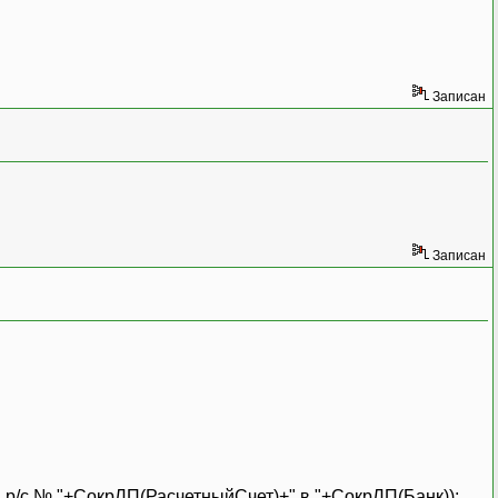
Записан
Записан
с № "+СокрЛП(РасчетныйСчет)+" в "+СокрЛП(Банк));