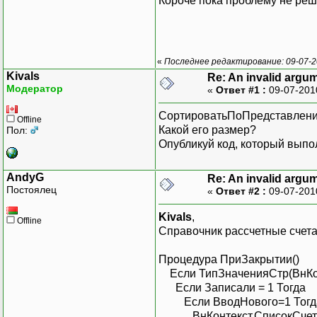
Короче пока проблему не реш
«
Последнее редактирование: 09-07-2
Kivals
Re: An invalid argu
Модератор
«
Ответ #1 :
09-07-201
СортироватьПоПредставлению
Offline
Какой его размер?
Пол:
Опубликуй код, который выпо
AndyG
Re: An invalid argu
Постоялец
«
Ответ #2 :
09-07-201
Kivals
,
Offline
Справочник рассчетные счета
Процедура ПриЗакрытии()
Если ТипЗначенияСтр(ВнКонт
Если Записали = 1 Тогда
Если ВводНового=1 Тогд
ВнКонтекст.СписокСчетов.Д