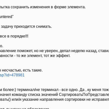
пытка сохранить изменения в форме элемента.
untered"
 задачу приходится снимать.
се в порядке!!!
о.
ление поможет, но не уверен, делал неделю назад, ставил 
ности - то же элемент, тот же эффект.
 несчастью, есть такие.
.jsp?id=478981
 более:) терминал/не терминал - все одно. Да , ку меня тож
значил команду списка значений СортироватьПоПредставле
овать() или/и указание направления сортировки не исправи