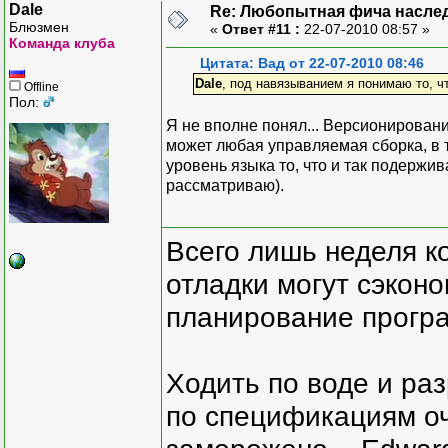
Dale
Re: Любопытная фича насле
Блюзмен
«
Ответ #11 :
22-07-2010 08:57 »
Команда клуба
Цитата: Вад от 22-07-2010 08:46
Dale
, под навязыванием я понимаю то, 
Offline
Пол:
Я не вполне понял... Версионирован
может любая управляемая сборка, в 
уровень языка то, что и так подержи
рассматриваю).
Всего лишь неделя к
отладки могут сэкон
планирование програ
Ходить по воде и ра
по спецификациям оче