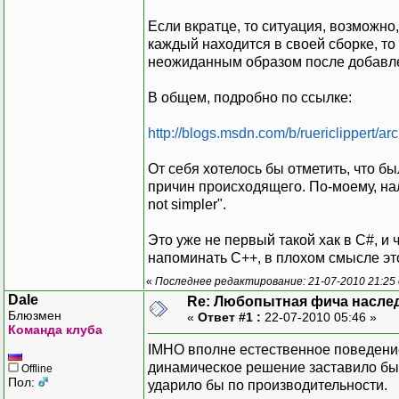
Если вкратце, то ситуация, возможно
каждый находится в своей сборке, то
неожиданным образом после добавлен
В общем, подробно по ссылке:
http://blogs.msdn.com/b/ruericlippert/a
От себя хотелось бы отметить, что 
причин происходящего. По-моему, нал
not simpler".
Это уже не первый такой хак в C#, и
напоминать C++, в плохом смысле эт
«
Последнее редактирование: 21-07-2010 21:25
Dale
Re: Любопытная фича насле
Блюзмен
«
Ответ #1 :
22-07-2010 05:46 »
Команда клуба
IMHO вполне естественное поведение
динамическое решение заставило бы
Offline
Пол:
ударило бы по производительности.