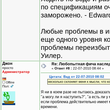
по спецификациям оче
заморожено. - Edward
Любые проблемы в и
еще одного уровня ко
проблемы переизбыт
Уилер.
Джон
Re: Любопытная фича насле
просто
«
Ответ #8 :
22-07-2010 08:44 »
Администратор
Цитата: Вад от 22-07-2010 08:02
несколько склоняет меня к мысли, что к
Offline
Пол:
Я ни в коем разе не пытаюсь доказат
"а могу ли я наступить?", "а есть ли 
если проблема действительно имеет м
времени.