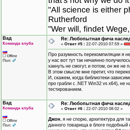
that's not why we do i
"All science is either 
Rutherford
"Wer will, findet Wege,
Вад
Re: Любопытная фича насле
Команда клуба
«
Ответ #5 :
22-07-2010 07:59 »
Про разумность перекомпиляции я н
Offline
у нас вот тут так нечаянно получилось
Пол:
хакнуть не смогут, и потом, он же не 
В этом смысле мне претит, что перек
И, скажем, когда библиотеки-зависим
про грабли с .NET Win32 vs x64), не 
тестированием.
Вад
Re: Любопытная фича насле
Команда клуба
«
Ответ #6 :
22-07-2010 08:02 »
Джон
, я не спорю, архитектура для 
Offline
данного товарища в блоге подобный с
Пол: