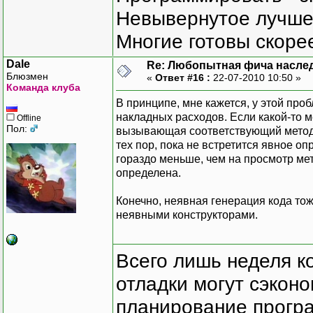
Невывернутое лучше,
Многие готовы скорее
Dale
Re: Любопытная фича насле
Блюзмен
«
Ответ #16 :
22-07-2010 10:50 »
Команда клуба
В принципе, мне кажется, у этой пр
накладных расходов. Если какой-то м
Offline
Пол:
вызывающая соответствующий метод н
тех пор, пока не встретится явное 
гораздо меньше, чем на просмотр ме
определена.
Конечно, неявная генерация кода тож
неявными конструкторами.
Всего лишь неделя к
отладки могут сэкон
планирование програ