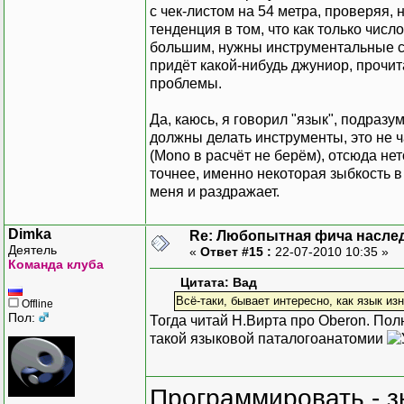
с чек-листом на 54 метра, проверяя, н
тенденция в том, что как только чис
большим, нужны инструментальные ср
придёт какой-нибудь джуниор, прочита
проблемы.
Да, каюсь, я говорил "язык", подразу
должны делать инструменты, это не ч
(Mono в расчёт не берём), отсюда не
точнее, именно некоторая зыбкость 
меня и раздражает.
Dimka
Re: Любопытная фича насле
Деятель
«
Ответ #15 :
22-07-2010 10:35 »
Команда клуба
Цитата: Вад
Всё-таки, бывает интересно, как язык из
Offline
Пол:
Тогда читай Н.Вирта про Oberon. Пол
такой языковой паталогоанатомии
Программировать - з