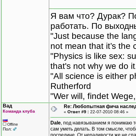
Я вам что? Дурак? П
работать. По выходн
"Just because the lan
not mean that it’s the 
"Physics is like sex: s
that's not why we do i
"All science is either 
Rutherford
"Wer will, findet Wege,
Вад
Re: Любопытная фича насле
Команда клуба
«
Ответ #9 :
22-07-2010 08:46 »
Dale
, под навязыванием я понимаю т
Offline
сам уметь делать. В том смысле, чт
Пол:
посредине. От нерадивости же не сп