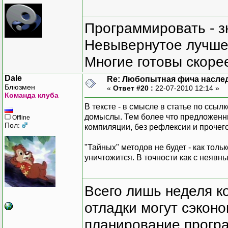
Программировать - з
Невывернутое лучше,
Многие готовы скорее
Dale
Re: Любопытная фича насле
Блюзмен
«
Ответ #20 :
22-07-2010 12:14 »
Команда клуба
В тексте - в смысле в статье по ссы
домыслы. Тем более что предложенны
Offline
Пол:
компиляции, без рефлексии и прочег
"Тайных" методов не будет - как тол
уничтожится. В точности как с неявн
Всего лишь неделя к
отладки могут сэкон
планирование програ