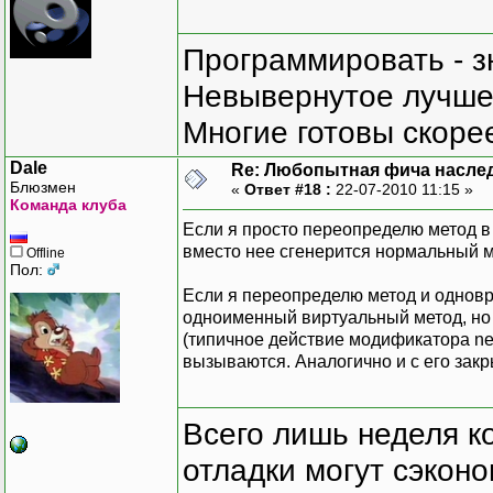
Программировать - з
Невывернутое лучше,
Многие готовы скорее
Dale
Re: Любопытная фича насле
Блюзмен
«
Ответ #18 :
22-07-2010 11:15 »
Команда клуба
Если я просто переопределю метод в 
вместо нее сгенерится нормальный ме
Offline
Пол:
Если я переопределю метод и одновр
одноименный виртуальный метод, но 
(типичное действие модификатора ne
вызываются. Аналогично и с его зак
Всего лишь неделя к
отладки могут сэкон