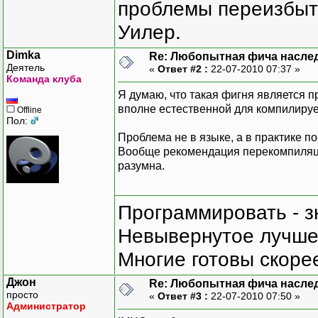
проблемы переизбыт
Уилер.
Dimka
Re: Любопытная фича насле
Деятель
«
Ответ #2 :
22-07-2010 07:37 »
Команда клуба
Я думаю, что такая фигня является 
вполне естественной для компилиру
Offline
Пол:
Проблема не в языке, а в практике по
Вообще рекомендация перекомпиляции
разумна.
Программировать - з
Невывернутое лучше,
Многие готовы скорее
Джон
Re: Любопытная фича насле
просто
«
Ответ #3 :
22-07-2010 07:50 »
Администратор