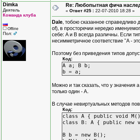
Dimka
Re: Любопытная фича насле
Деятель
«
Ответ #25 :
22-07-2010 18:28 »
Команда клуба
Dale
, тобою сказанное справедливо 
of), в просторечии нередко именуемо
Offline
Пол:
себе: A и B всегда различны. Если 
несимметричное соответствие "A - это 
Поэтому без приведения типов допу
Код:
A a; B b;
b = a;
Можно и так сказать, что у значения 
только один - A.
В случае невиртуальных методов пове
Код:
class A { public void M(
class B: A { public new 
B b = new B();