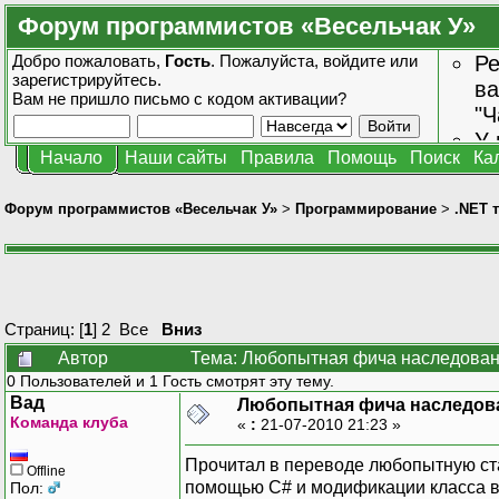
Форум программистов «Весельчак У»
Добро пожаловать,
Гость
. Пожалуйста,
войдите
или
Ре
зарегистрируйтесь
.
ва
Вам не пришло
письмо с кодом активации?
"Ч
У 
Начало
Наши сайты
Правила
Помощь
Поиск
Ка
от
зн
Форум программистов «Весельчак У»
>
Программирование
>
.NET 
Страниц: [
1
]
2
Все
Вниз
Автор
Тема: Любопытная фича наследован
0 Пользователей и 1 Гость смотрят эту тему.
Вад
Любопытная фича наследова
Команда клуба
«
:
21-07-2010 21:23 »
Прочитал в переводе любопытную стат
Offline
помощью C# и модификации класса в
Пол: