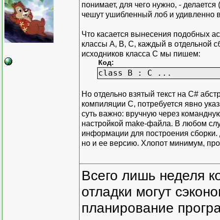
понимает, для чего нужно, - делается
чешут ушибленный лоб и удивленно вос
Что касается вынесения подобных асп
классы А, В, С, каждый в отдельной с
исходников класса С мы пишем:
Код:
class B : C ...
Но отдельно взятый текст на C# абстр
компиляции С, потребуется явно указа
суть важно: вручную через командную
настройкой make-файла. В любом слу
информации для построения сборки. Д
но и ее версию. Хлопот минимум, про
Всего лишь неделя к
отладки могут сэкон
планирование програ