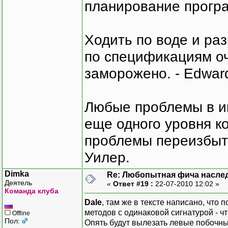
планирование програ
Ходить по воде и ра
по спецификациям оче
заморожено. - Edward
Любые проблемы в и
еще одного уровня ко
проблемы переизбыт
Уилер.
Dimka
Re: Любопытная фича насле
Деятель
«
Ответ #19 :
22-07-2010 12:02 »
Команда клуба
Dale
, там же в тексте написано, что
методов с одинаковой сигнатурой - ч
Offline
Пол:
Опять будут вылезать левые побочн