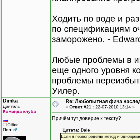
Ходить по воде и ра
по спецификациям оче
заморожено. - Edward
Любые проблемы в и
еще одного уровня ко
проблемы переизбыт
Уилер.
Dimka
Re: Любопытная фича насле
Деятель
«
Ответ #21 :
22-07-2010 13:14 »
Команда клуба
Причём тут доверие к тексту?
Offline
Пол:
Цитата: Dale
Если я переопределю метод и одновреме