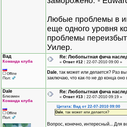
заморожено. - Edward
Любые проблемы в и
еще одного уровня ко
проблемы переизбыт
Уилер.
Вад
Re: Любопытная фича насле
Команда клуба
«
Ответ #12 :
22-07-2010 09:00 »
Dale
, так может или делается? Раз в
Offline
заключаю, что как-то не до конца он
Пол:
Dale
Re: Любопытная фича насле
Блюзмен
«
Ответ #13 :
22-07-2010 09:19 »
Команда клуба
Цитата: Вад от 22-07-2010 09:00
Dale
, так может или делается?
Offline
Пол:
Вопрос, конечно, интересный... Для в