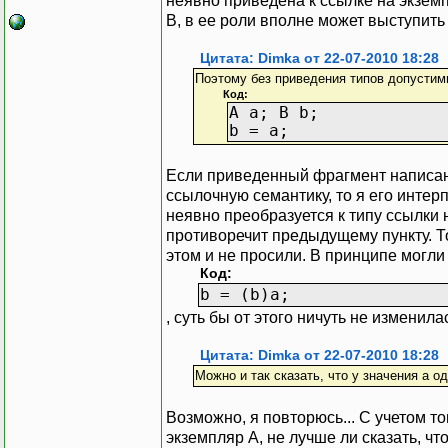
неявно приведена к ссылке на экземп
В, в ее роли вполне может выступить 
Цитата: Dimka от 22-07-2010 18:28
Поэтому без приведения типов допустим
Код:
A a; B b;
b = a;
Если приведенный фрагмент написан
ссылочную семантику, то я его интер
неявно преобразуется к типу ссылки 
противоречит предыдущему пункту. То
этом и не просили. В принципе могли
Код:
b = (b)a;
, суть бы от этого ничуть не изменила
Цитата: Dimka от 22-07-2010 18:28
Можно и так сказать, что у значения a о
Возможно, я повторюсь... С учетом то
экземпляр A, не лучше ли сказать, ч