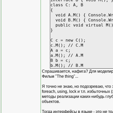
class C: A, B
{
void A.M() { Console.Wr
void B.M() { Console.Wr
public void virtual M()
}
C c = new C();
c.M(); // C.M
A a = c;
a.M(); // A.M
B b = c;
b.M(); // B.M
Спрашивается, нафига? Для моделир
Фильм "The thing"...
Я точно не знаю, но подозреваю, что
foreach, using, lock и т.п. избыточны
методы реализации каких-нибудь глу
объектов.
Тогда интерфейсы в языке - это не т