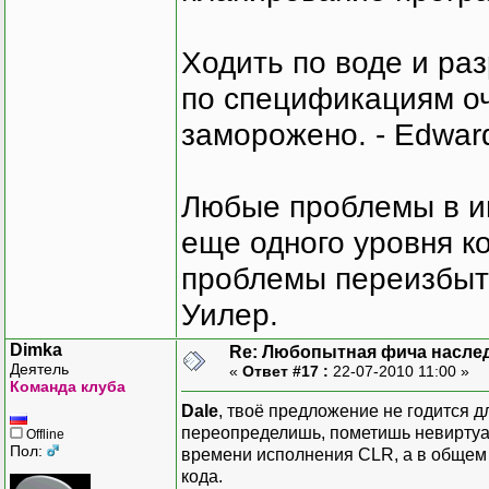
Ходить по воде и ра
по спецификациям оче
заморожено. - Edward
Любые проблемы в и
еще одного уровня ко
проблемы переизбыт
Уилер.
Dimka
Re: Любопытная фича насле
Деятель
«
Ответ #17 :
22-07-2010 11:00 »
Команда клуба
Dale
, твоё предложение не годится д
переопределишь, пометишь невиртуа
Offline
Пол:
времени исполнения CLR, а в общем
кода.