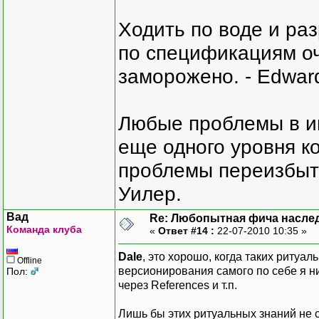
Ходить по воде и ра
по спецификациям оче
заморожено. - Edward
Любые проблемы в и
еще одного уровня ко
проблемы переизбыт
Уилер.
Вад
Re: Любопытная фича насле
Команда клуба
«
Ответ #14 :
22-07-2010 10:35 »
Dale
, это хорошо, когда таких ритуа
Offline
версионирования самого по себе я ни
Пол:
через References и т.п.
Лишь бы этих ритуальных знаний не 