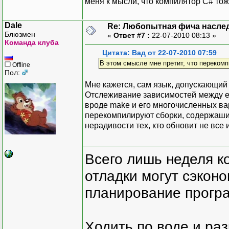
меня к мысли, что компилятор C# тож
Dale
Re: Любопытная фича насле
Блюзмен
«
Ответ #7 :
22-07-2010 08:13 »
Команда клуба
Цитата: Вад от 22-07-2010 07:59
В этом смысле мне претит, что перекомп
Offline
Пол:
Мне кажется, сам язык, допускающий
Отслеживание зависимостей между е
вроде make и его многочисленных ва
перекомпилируют сборки, содержашие 
нерадивости тех, кто обновит не все
Всего лишь неделя к
отладки могут сэкон
планирование програ
Ходить по воде и ра