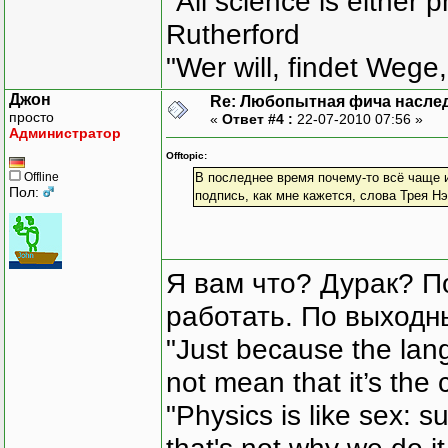
"All science is either 
Rutherford
"Wer will, findet Wege,
Джон
Re: Любопытная фича насле
просто
«
Ответ #4 :
22-07-2010 07:56 »
Администратор
Offtopic:
Offline
В последнее время почему-то всё чаще 
Пол:
подпись, как мне кажется, слова Трея Нэ
Я вам что? Дурак? П
работать. По выходн
"Just because the lan
not mean that it’s the 
"Physics is like sex: s