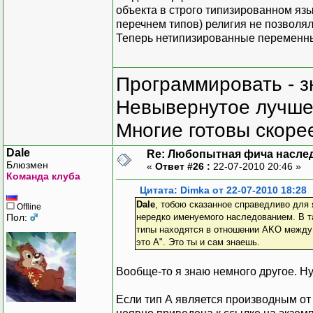
объекта в строго типизированном яз
перечнем типов) религия не позволял
Теперь нетипизированные переменные
Программировать - з
Невывернутое лучше,
Многие готовы скорее
Dale
Re: Любопытная фича насле
Блюзмен
«
Ответ #26 :
22-07-2010 20:46 »
Команда клуба
Цитата: Dimka от 22-07-2010 18:28
Dale
, тобою сказанное справедливо для 
Offline
Пол:
нередко именуемого наследованием. В та
типы находятся в отношении AKO между с
это A". Это ты и сам знаешь.
Вообще-то я знаю немного другое. Ну,
Если тип А является производным от 