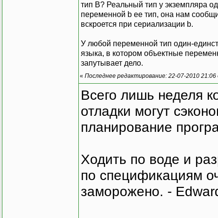
тип B? Реальный тип у экземпляра од
переменной b ее тип, она нам сообщи
вскроется при сериализации b.
У любой переменной тип один-единст
языка, в котором объектные переменн
запутывает дело.
«
Последнее редактирование: 22-07-2010 21:06
Всего лишь неделя к
отладки могут сэкон
планирование програ
Ходить по воде и ра
по спецификациям оче
заморожено. - Edward