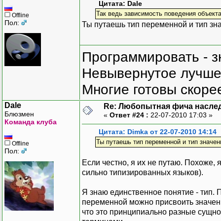
Цитата: Dale
Так ведь зависимость поведения объекта
Offline
Пол:
Ты путаешь тип переменной и тип зна
Программировать - з
Невывернутое лучше,
Многие готовы скорее
Dale
Re: Любопытная фича насле
Блюзмен
«
Ответ #24 :
22-07-2010 17:03 »
Команда клуба
Цитата: Dimka от 22-07-2010 14:14
Ты путаешь тип переменной и тип значен
Offline
Пол:
Если честно, я их не путаю. Похоже, 
сильно типизированных языков).
Я знаю единственное понятие - тип. 
переменной можно присвоить значение
что это принципиально разные сущнос