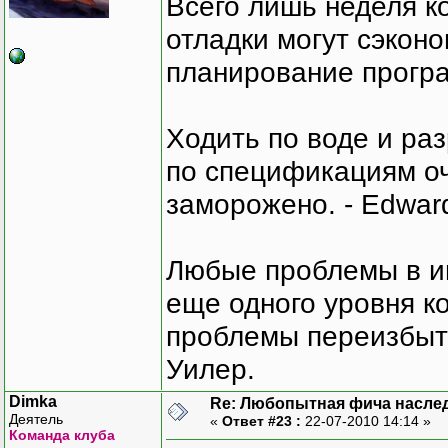
Всего лишь неделя к
отладки могут сэкон
планирование програ
Ходить по воде и ра
по спецификациям оче
заморожено. - Edward
Любые проблемы в и
еще одного уровня ко
проблемы переизбыт
Уилер.
Dimka
Re: Любопытная фича насле
Деятель
«
Ответ #23 :
22-07-2010 14:14 »
Команда клуба