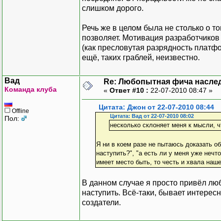
слишком дорого.
Речь же в целом была не столько о то
позволяет. Мотивация разработчиков
(как пресловутая разрядность платфо
ещё, таких граблей, неизвестно.
Вад
Re: Любопытная фича насле
Команда клуба
«
Ответ #10 :
22-07-2010 08:47 »
Цитата: Джон от 22-07-2010 08:44
Offline
Цитата: Вад от 22-07-2010 08:02
Пол:
несколько склоняет меня к мысли, 
Я ни в коем разе не пытаюсь доказать о
наступить?", "а есть ли у меня уже нечт
имеет место быть, то честь и хвала наш
В данном случае я просто привёл лю
наступить. Всё-таки, бывает интересн
создатели.