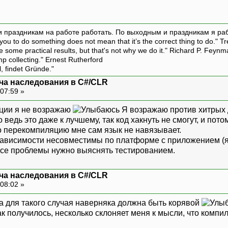
и праздникам на работе работать. По выходным и праздникам я ра
ou to do something does not mean that it’s the correct thing to do." T
ive some practical results, but that's not why we do it." Richard P. Feyn
amp collecting." Ernest Rutherford
l, findet Gründe."
ча наследования в C#/CLR
07:59 »
ции я не возражаю
Я возражаю против хитрых до
 ведь это даже к лучшему, так код хакнуть не смогут, и пото
то перекомпиляцию мне сам язык не навязывает.
зависимости несовместимы по платформе с приложением (я ту
. Все проблемы нужно выяснять тестированием.
ча наследования в C#/CLR
08:02 »
ура для такого случая наверняка должна быть корявой
к получилось, несколько склоняет меня к мысли, что компи