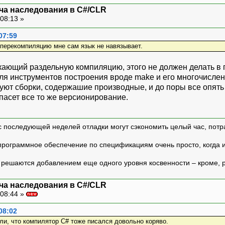
ча наследования в C#/CLR
08:13 »
07:59
 перекомпиляцию мне сам язык не навязывает.
скающий раздельную компиляцию, этого не должен делать 
для инструментов построения вроде make и его многочисле
т сборки, содержашие производные, и до поры все опять бу
пасет все то же версионирование.
с последующей неделей отладки могут сэкономить целый час, потр
программное обеспечение по спецификациям очень просто, когда и т
ешаются добавлением еще одного уровня косвенности – кроме, р
ча наследования в C#/CLR
08:44 »
08:02
ли, что компилятор C# тоже писался довольно коряво.