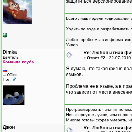
защититься версионированием
Всего лишь неделя кодирования 
Ходить по воде и разрабатывать 
Любые проблемы в информатике р
Уилер.
Dimka
Re: Любопытная фи
Деятель
«
Ответ #2 :
22-07-2010 
Команда клуба
Я думаю, что такая фигня яв
языков.
Offline
Пол:
Проблема не в языке, а в пра
что зависит от места внесени
Программировать - значит понима
Невывернутое лучше, чем вправл
Многие готовы скорее умереть, ч
Джон
Re: Любопытная фи