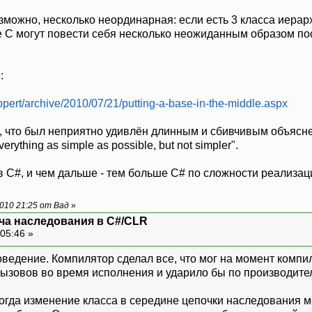
озможно, несколько неординарная: если есть 3 класса иерар
 C могут повести себя несколько неожиданным образом посл
:
ippert/archive/2010/07/21/putting-a-base-in-the-middle.aspx
ь, что был неприятно удивлён длинным и сбивчивым объясн
thing as simple as possible, but not simpler".
 в C#, и чем дальше - тем больше C# по сложности реализа
010 21:25 от Вад
»
ча наследования в C#/CLR
05:46 »
ведение. Компилятор сделал все, что мог на момент комп
ызовов во время исполнения и ударило бы по производите
огда изменение класса в середине цепочки наследования 