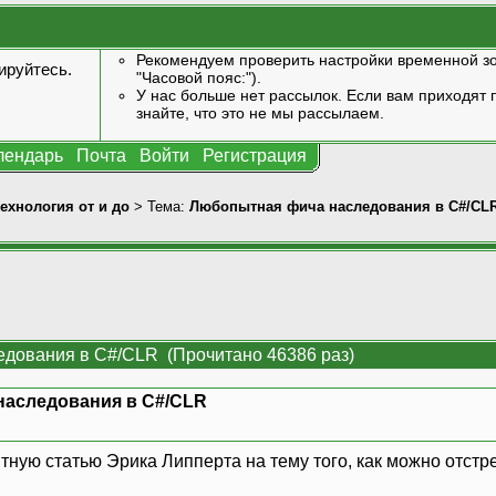
Рекомендуем проверить настройки временной зо
ируйтесь
.
"Часовой пояс:").
У нас больше нет рассылок. Если вам приходят п
знайте, что это не мы рассылаем.
лендарь
Почта
Войти
Регистрация
технология от и до
> Тема:
Любопытная фича наследования в C#/CL
дования в C#/CLR (Прочитано 46386 раз)
аследования в C#/CLR
ную статью Эрика Липперта на тему того, как можно отстр