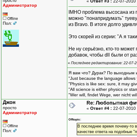
просто
«
Ответ #3 :
22-07-2010 
Администратор
IMHO проблема высосана из п
можно "понапридумать" туеву 
Offline
Пол:
из Bravo. В итоге долго удив
Это скорей из серии: "А я так
Не ну серьёзно, кто-то може
добавок, чтобы dll были от р
«
Последнее редактирование: 22-07-2
Я вам что? Дурак? По выходным 
"Just because the language allows y
"Physics is like sex: sure, it may g
"All science is either physics or st
"Wer will, findet Wege, wer nicht wil
Джон
Re: Любопытная фи
просто
«
Ответ #4 :
22-07-2010 
Администратор
Offtopic:
Offline
В последнее время почему-то в
Пол:
качестве ответа на подобные "п