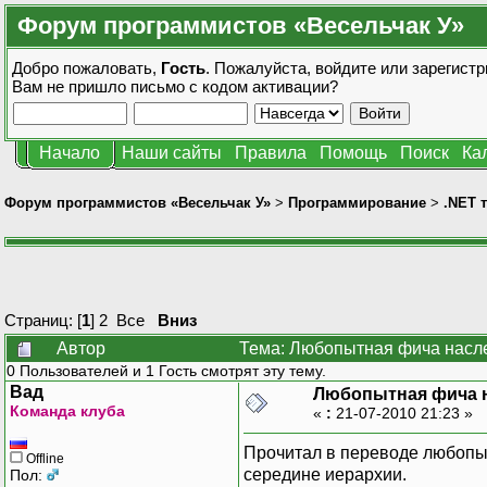
Форум программистов «Весельчак У»
Добро пожаловать,
Гость
. Пожалуйста,
войдите
или
зарегистр
Вам не пришло
письмо с кодом активации?
Начало
Наши сайты
Правила
Помощь
Поиск
Ка
Форум программистов «Весельчак У»
>
Программирование
>
.NET 
Страниц: [
1
]
2
Все
Вниз
Автор
Тема: Любопытная фича насле
0 Пользователей и 1 Гость смотрят эту тему.
Вад
Любопытная фича н
Команда клуба
«
:
21-07-2010 21:23 »
Прочитал в переводе любопыт
Offline
середине иерархии.
Пол: