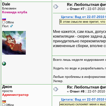
Dale
Re: Любопытная фи
Блюзмен
«
Ответ #7 :
22-07-2010 
Команда клуба
Цитата: Вад от 22-07-2010 
В этом смысле мне претит, что
Offline
Пол:
Мне кажется, сам язык, допу
компиляции - скорее задача 
принудительно перекомпилирую
измененные сборки, вполне с
Всего лишь неделя кодирования 
Ходить по воде и разрабатывать 
Любые проблемы в информатике р
Уилер.
Джон
Re: Любопытная фи
просто
«
Ответ #8 :
22-07-2010 
Администратор
Цитата: Вад от 22-07-2010 
несколько склоняет меня к мыс
Offline