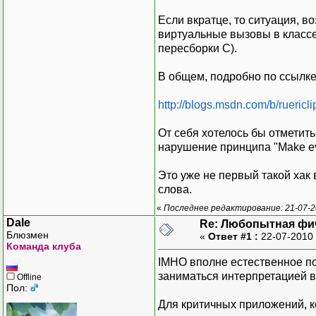
Если вкратце, то ситуация, в
виртуальные вызовы в классе
пересборки C).
В общем, подробно по ссылке
http://blogs.msdn.com/b/ruericl
От себя хотелось бы отметит
нарушение принципа "Make every
Это уже не первый такой хак
слова.
«
Последнее редактирование: 21-07-2
Dale
Re: Любопытная фи
Блюзмен
«
Ответ #1 :
22-07-2010 
Команда клуба
IMHO вполне естественное по
заниматься интерпретацией в
Offline
Пол:
Для критичных приложений, к