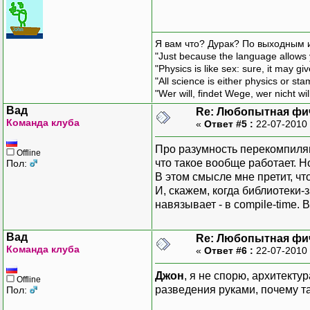
Я вам что? Дурак? По выходным 
"Just because the language allows y
"Physics is like sex: sure, it may g
"All science is either physics or st
"Wer will, findet Wege, wer nicht wil
Вад
Re: Любопытная фи
Команда клуба
«
Ответ #5 :
22-07-2010 
Про разумность перекомпиля
Offline
что такое вообще работает. Но
Пол:
В этом смысле мне претит, ч
И, скажем, когда библиотеки-
навязывает - в compile-time
Вад
Re: Любопытная фи
Команда клуба
«
Ответ #6 :
22-07-2010 
Джон
, я не спорю, архитект
Offline
разведения руками, почему та
Пол: