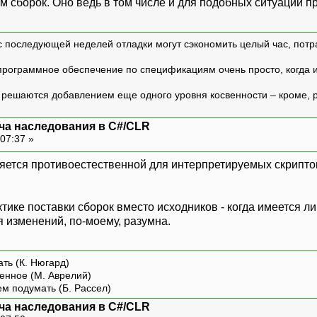
 сборок. Оно ведь в том числе и для подобных ситуаций п
с последующей неделей отладки могут сэкономить целый час, потр
программное обеспечение по спецификациям очень просто, когда и т
ешаются добавлением еще одного уровня косвенности – кроме, р
ча наследования в C#/CLR
07:37 »
ляется противоестественной для интерпретируемых скрипт
ктике поставки сборок вместо исходников - когда имеется 
я изменений, по-моему, разумна.
ть (К. Нюгард)
енное (М. Аврелий)
ем подумать (Б. Рассел)
ча наследования в C#/CLR