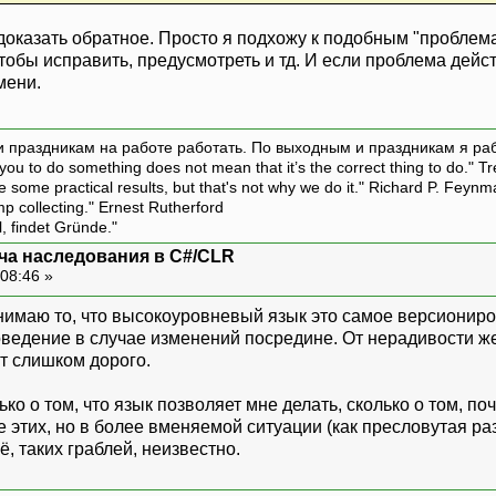
доказать обратное. Просто я подхожу к подобным "проблемам"
тобы исправить, предусмотреть и тд. И если проблема дейс
мени.
и праздникам на работе работать. По выходным и праздникам я ра
ou to do something does not mean that it’s the correct thing to do." T
ive some practical results, but that's not why we do it." Richard P. Feyn
amp collecting." Ernest Rutherford
l, findet Gründe."
ча наследования в C#/CLR
08:46 »
нимаю то, что высокоуровневый язык это самое версиониро
ведение в случае изменений посредине. От нерадивости же
т слишком дорого.
ько о том, что язык позволяет мне делать, сколько о том, п
 этих, но в более вменяемой ситуации (как пресловутая ра
ё, таких граблей, неизвестно.