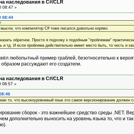
ча наследования в C#/CLR
0 08:47 »
0 08:44
2
 мысли, что компилятор C# тоже писался довольно коряво.
казать обратное. Просто я подхожу к подобным "проблемам" практически:
ь и тд. И если проблема действительно имеет место быть, то честь и х
вёл любопытный пример граблей, безотносительно к вероятн
м образом рассуждают его создатели.
ча наследования в C#/CLR
 08:57 »
08:46
маю то, что высокоуровневый язык это самое версионирование должен с
нирование сборок - это важнейшее средство среды .NET. В
ачем дополнительно выносить на уровень языка то, что и т
ю).