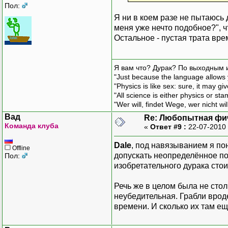
Пол:
Я ни в коем разе не пытаюсь 
меня уже нечто подобное?", ч
Остальное - пустая трата вре
Я вам что? Дурак? По выходным 
"Just because the language allows y
"Physics is like sex: sure, it may g
"All science is either physics or st
"Wer will, findet Wege, wer nicht wil
Вад
Re: Любопытная фи
Команда клуба
«
Ответ #9 :
22-07-2010 
Dale
, под навязыванием я по
Offline
допускать неопределённое по
Пол:
изобретательного дурака стои
Речь же в целом была не стол
неубедительная. Грабли вроде
времени. И сколько их там ещ