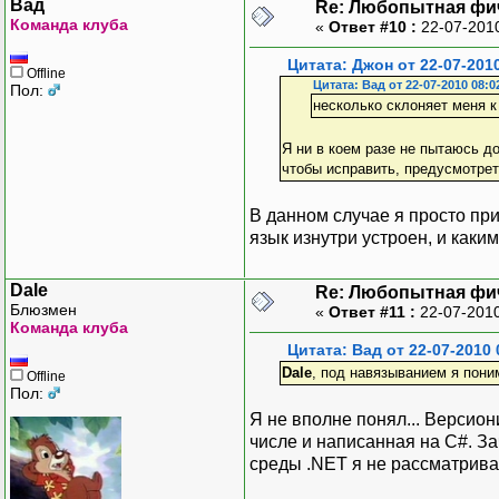
Вад
Re: Любопытная фи
Команда клуба
«
Ответ #10 :
22-07-201
Цитата: Джон от 22-07-201
Offline
Цитата: Вад от 22-07-2010 08:0
Пол:
несколько склоняет меня к
Я ни в коем разе не пытаюсь до
чтобы исправить, предусмотрет
В данном случае я просто при
язык изнутри устроен, и каки
Dale
Re: Любопытная фи
Блюзмен
«
Ответ #11 :
22-07-2010
Команда клуба
Цитата: Вад от 22-07-2010 
Dale
, под навязыванием я пони
Offline
Пол:
Я не вполне понял... Версио
числе и написанная на C#. З
среды .NET я не рассматрива