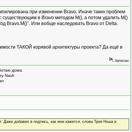
омпилирована при изменении Bravo. Иначе таких проблем
с существующим в Bravo методом М(), а потом удалить М()
од Bravo.M()". Или вобще наследовать Bravo от Delta.
одимости ТАКОЙ корявой архитектуры проекта? Да ещё в
Записан
ботаю дома.
rey Nash
man
. Даже добавил в подпись, как мне кажется, слова Трея Нэша в