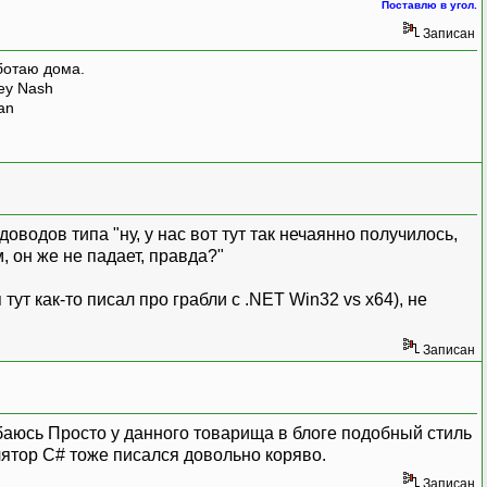
Поставлю в угол.
Записан
ботаю дома.
rey Nash
man
водов типа "ну, у нас вот тут так нечаянно получилось,
м, он же не падает, правда?"
т как-то писал про грабли с .NET Win32 vs x64), не
Записан
Просто у данного товарища в блоге подобный стиль
лятор C# тоже писался довольно коряво.
Записан