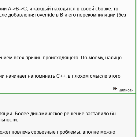
хии A->B->C, и каждый находится в своей сборке, то
е добавления override в B и его перекомпиляции (без
ением всех причин происходящего. По-моему, налицо
ции начинает напоминать C++, в плохом смысле этого
Записан
иляции. Более динамическое решение заставило бы
льности.
может повлечь серьезные проблемы, вполне можно