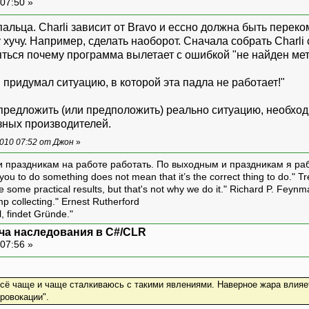
07:50 »
альца. Charli зависит от Bravo и ессно должна быть перек
хучу. Например, сделать наоборот. Сначала собрать Charli 
ляться почему программа вылетает с ошибкой "не найден мет
и придумал ситуацию, в которой эта падла не работает!"
т предложить (или предположить) реально ситуацию, необх
азных производителей.
010 07:52 от Джон
»
и праздникам на работе работать. По выходным и праздникам я ра
ou to do something does not mean that it’s the correct thing to do." T
ive some practical results, but that's not why we do it." Richard P. Feyn
amp collecting." Ernest Rutherford
l, findet Gründe."
ча наследования в C#/CLR
07:56 »
сё чаще и чаще сталкиваюсь с такими явлениями. Наверное жара влияет
ровокации".