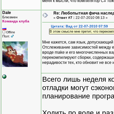
меня к мысли, что компилятор C# тож
Dale
Re: Любопытная фича насле
Блюзмен
«
Ответ #7 :
22-07-2010 08:13 »
Команда клуба
Цитата: Вад от 22-07-2010 07:59
В этом смысле мне претит, что перекомп
Offline
Пол:
Мне кажется, сам язык, допускающий
Отслеживание зависимостей между е
вроде make и его многочисленных ва
перекомпилируют сборки, содержашие 
нерадивости тех, кто обновит не все
Всего лишь неделя к
отладки могут сэкон
планирование програ
Ходить по воде и ра