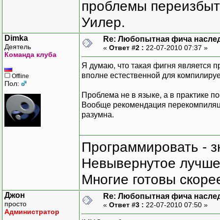
проблемы переизбыт
Уилер.
Dimka
Re: Любопытная фича насле
Деятель
«
Ответ #2 :
22-07-2010 07:37 »
Команда клуба
Я думаю, что такая фигня является 
вполне естественной для компилиру
Offline
Пол:
Проблема не в языке, а в практике по
Вообще рекомендация перекомпиляции
разумна.
Программировать - з
Невывернутое лучше,
Многие готовы скорее
Джон
Re: Любопытная фича насле
просто
«
Ответ #3 :
22-07-2010 07:50 »
Администратор