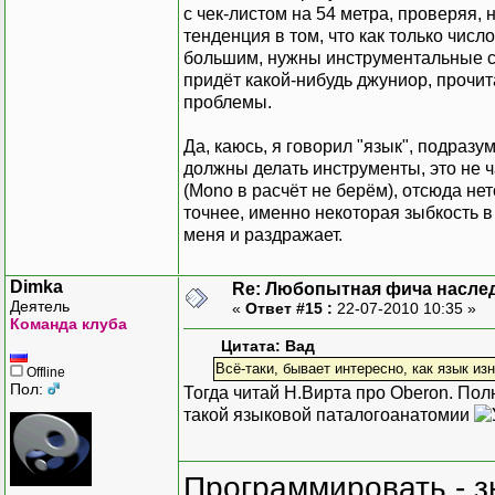
с чек-листом на 54 метра, проверяя, н
тенденция в том, что как только чис
большим, нужны инструментальные ср
придёт какой-нибудь джуниор, прочита
проблемы.
Да, каюсь, я говорил "язык", подразу
должны делать инструменты, это не ч
(Mono в расчёт не берём), отсюда не
точнее, именно некоторая зыбкость 
меня и раздражает.
Dimka
Re: Любопытная фича насле
Деятель
«
Ответ #15 :
22-07-2010 10:35 »
Команда клуба
Цитата: Вад
Всё-таки, бывает интересно, как язык из
Offline
Пол:
Тогда читай Н.Вирта про Oberon. Пол
такой языковой паталогоанатомии
Программировать - з