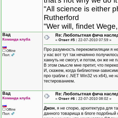
that's not why we do i
"All science is either 
Rutherford
"Wer will, findet Wege,
Вад
Re: Любопытная фича насле
Команда клуба
«
Ответ #5 :
22-07-2010 07:59 »
Про разумность перекомпиляции я н
Offline
у нас вот тут так нечаянно получилось
Пол:
хакнуть не смогут, и потом, он же не 
В этом смысле мне претит, что перек
И, скажем, когда библиотеки-зависим
про грабли с .NET Win32 vs x64), не 
тестированием.
Вад
Re: Любопытная фича насле
Команда клуба
«
Ответ #6 :
22-07-2010 08:02 »
Джон
, я не спорю, архитектура для 
Offline
данного товарища в блоге подобный с
Пол: