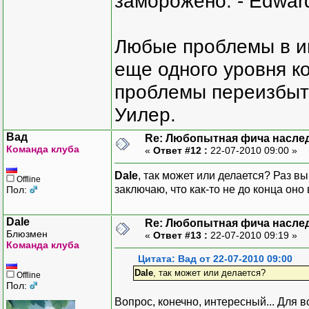
заморожено. - Edward
Любые проблемы в и
еще одного уровня ко
проблемы переизбыт
Уилер.
Вад
Re: Любопытная фича насле
Команда клуба
«
Ответ #12 :
22-07-2010 09:00 »
Dale
, так может или делается? Раз в
Offline
заключаю, что как-то не до конца он
Пол:
Dale
Re: Любопытная фича насле
Блюзмен
«
Ответ #13 :
22-07-2010 09:19 »
Команда клуба
Цитата: Вад от 22-07-2010 09:00
Dale
, так может или делается?
Offline
Пол:
Вопрос, конечно, интересный... Для в