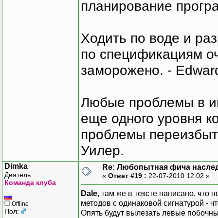
планирование програ
Ходить по воде и ра
по спецификациям оче
заморожено. - Edward
Любые проблемы в и
еще одного уровня ко
проблемы переизбыт
Уилер.
Dimka
Re: Любопытная фича насле
Деятель
«
Ответ #19 :
22-07-2010 12:02 »
Команда клуба
Dale
, там же в тексте написано, что
методов с одинаковой сигнатурой - ч
Offline
Пол:
Опять будут вылезать левые побочн