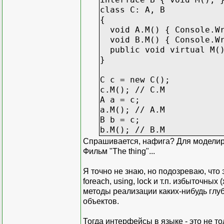
class C: A, B
{
void A.M() { Console.Wr
void B.M() { Console.Wr
public void virtual M()
}
C c = new C();
c.M(); // C.M
A a = c;
a.M(); // A.M
B b = c;
b.M(); // B.M
Спрашивается, нафига? Для моделир
Фильм "The thing"...
Я точно не знаю, но подозреваю, что
foreach, using, lock и т.п. избыточны
методы реализации каких-нибудь глу
объектов.
Тогда интерфейсы в языке - это не т