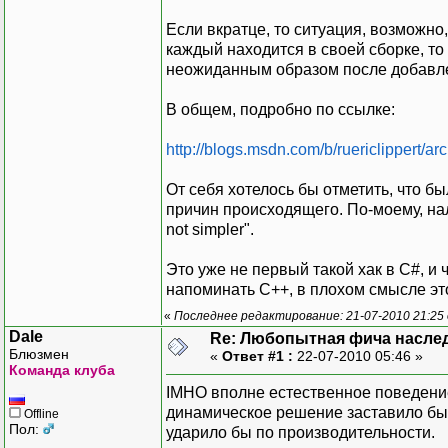
Если вкратце, то ситуация, возможно
каждый находится в своей сборке, то
неожиданным образом после добавлен
В общем, подробно по ссылке:
http://blogs.msdn.com/b/ruericlippert/a
От себя хотелось бы отметить, что 
причин происходящего. По-моему, нал
not simpler".
Это уже не первый такой хак в C#, и
напоминать C++, в плохом смысле эт
«
Последнее редактирование: 21-07-2010 21:25
Dale
Re: Любопытная фича насле
Блюзмен
«
Ответ #1 :
22-07-2010 05:46 »
Команда клуба
IMHO вполне естественное поведение
динамическое решение заставило бы
Offline
Пол:
ударило бы по производительности.