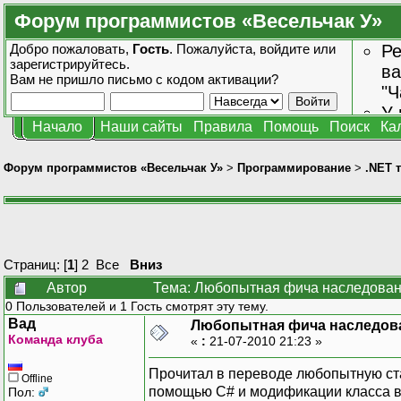
Форум программистов «Весельчак У»
Добро пожаловать,
Гость
. Пожалуйста,
войдите
или
Ре
зарегистрируйтесь
.
ва
Вам не пришло
письмо с кодом активации?
"Ч
У 
Начало
Наши сайты
Правила
Помощь
Поиск
Ка
от
зн
Форум программистов «Весельчак У»
>
Программирование
>
.NET 
Страниц: [
1
]
2
Все
Вниз
Автор
Тема: Любопытная фича наследован
0 Пользователей и 1 Гость смотрят эту тему.
Вад
Любопытная фича наследова
Команда клуба
«
:
21-07-2010 21:23 »
Прочитал в переводе любопытную стат
Offline
помощью C# и модификации класса в
Пол: