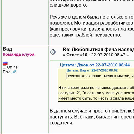
слишком дорого.
Речь же в целом была не столько о то
позволяет. Мотивация разработчиков
(как пресловутая разрядность платфо
ещё, таких граблей, неизвестно.
Вад
Re: Любопытная фича насле
Команда клуба
«
Ответ #10 :
22-07-2010 08:47 »
Цитата: Джон от 22-07-2010 08:44
Offline
Цитата: Вад от 22-07-2010 08:02
Пол:
несколько склоняет меня к мысли, 
Я ни в коем разе не пытаюсь доказать о
наступить?", "а есть ли у меня уже нечт
имеет место быть, то честь и хвала наш
В данном случае я просто привёл лю
наступить. Всё-таки, бывает интересн
создатели.