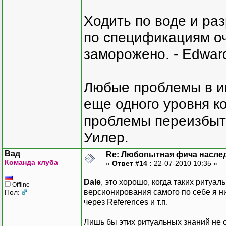
Ходить по воде и ра
по спецификациям оче
заморожено. - Edward
Любые проблемы в и
еще одного уровня ко
проблемы переизбыт
Уилер.
Вад
Re: Любопытная фича насле
Команда клуба
«
Ответ #14 :
22-07-2010 10:35 »
Dale
, это хорошо, когда таких ритуа
Offline
версионирования самого по себе я ни
Пол:
через References и т.п.
Лишь бы этих ритуальных знаний не 