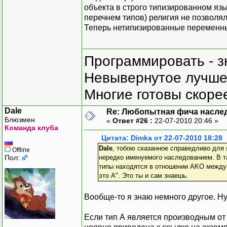
объекта в строго типизированном яз
перечнем типов) религия не позволял
Теперь нетипизированные переменные
Программировать - з
Невывернутое лучше,
Многие готовы скорее
Dale
Re: Любопытная фича насле
Блюзмен
«
Ответ #26 :
22-07-2010 20:46 »
Команда клуба
Цитата: Dimka от 22-07-2010 18:28
Dale
, тобою сказанное справедливо для 
Offline
Пол:
нередко именуемого наследованием. В та
типы находятся в отношении AKO между с
это A". Это ты и сам знаешь.
Вообще-то я знаю немного другое. Ну,
Если тип А является производным от 