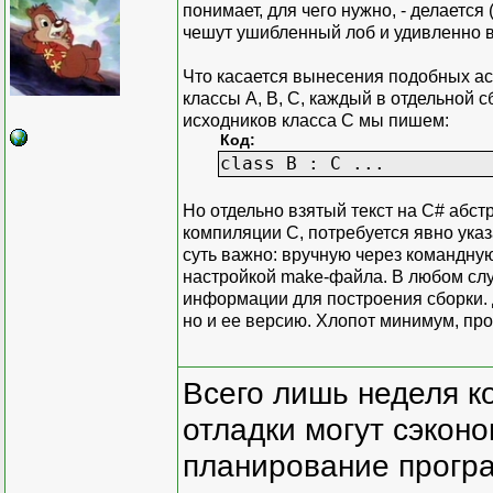
понимает, для чего нужно, - делается
чешут ушибленный лоб и удивленно вос
Что касается вынесения подобных асп
классы А, В, С, каждый в отдельной с
исходников класса С мы пишем:
Код:
class B : C ...
Но отдельно взятый текст на C# абстр
компиляции С, потребуется явно указа
суть важно: вручную через командную
настройкой make-файла. В любом слу
информации для построения сборки. Д
но и ее версию. Хлопот минимум, про
Всего лишь неделя к
отладки могут сэкон
планирование програ