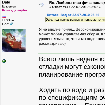
Dale
Re: Любопытная фича насле
Блюзмен
«
Ответ #11 :
22-07-2010 08:57 »
Команда клуба
Цитата: Вад от 22-07-2010 08:46
Dale
, под навязыванием я понимаю то, 
Offline
Пол:
Я не вполне понял... Версионирован
может любая управляемая сборка, в 
уровень языка то, что и так подержи
рассматриваю).
Всего лишь неделя к
отладки могут сэкон
планирование програ
Ходить по воде и ра
по спецификациям оче