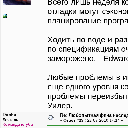
Всего лишь неделя к
отладки могут сэкон
планирование програ
Ходить по воде и ра
по спецификациям оче
заморожено. - Edward
Любые проблемы в и
еще одного уровня ко
проблемы переизбыт
Уилер.
Dimka
Re: Любопытная фича насле
Деятель
«
Ответ #23 :
22-07-2010 14:14 »
Команда клуба