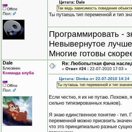
Цитата: Dale
Так ведь зависимость поведения объекта
Offline
Пол:
Ты путаешь тип переменной и тип зна
Программировать - з
Невывернутое лучше,
Многие готовы скорее
Dale
Re: Любопытная фича насле
Блюзмен
«
Ответ #24 :
22-07-2010 17:03 »
Команда клуба
Цитата: Dimka от 22-07-2010 14:14
Ты путаешь тип переменной и тип значен
Offline
Пол:
Если честно, я их не путаю. Похоже, 
сильно типизированных языков).
Я знаю единственное понятие - тип. 
переменной можно присвоить значение
что это принципиально разные сущнос