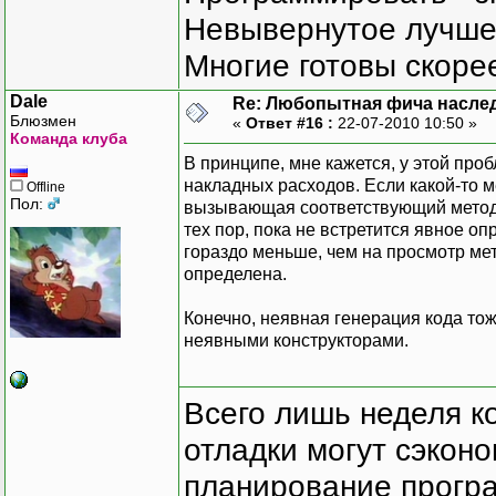
Невывернутое лучше,
Многие готовы скорее
Dale
Re: Любопытная фича насле
Блюзмен
«
Ответ #16 :
22-07-2010 10:50 »
Команда клуба
В принципе, мне кажется, у этой пр
накладных расходов. Если какой-то м
Offline
Пол:
вызывающая соответствующий метод н
тех пор, пока не встретится явное 
гораздо меньше, чем на просмотр ме
определена.
Конечно, неявная генерация кода тож
неявными конструкторами.
Всего лишь неделя к
отладки могут сэкон
планирование програ