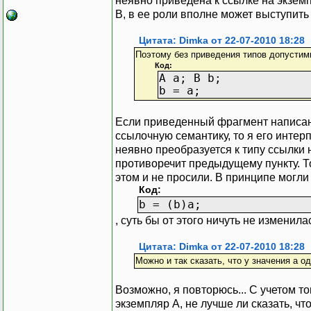
неявно приведена к ссылке на экземп
В, в ее роли вполне может выступить 
Цитата: Dimka от 22-07-2010 18:28
Поэтому без приведения типов допустим
Код:
A a; B b;
b = a;
Если приведенный фрагмент написан
ссылочную семантику, то я его интер
неявно преобразуется к типу ссылки 
противоречит предыдущему пункту. То
этом и не просили. В принципе могли
Код:
b = (b)a;
, суть бы от этого ничуть не изменила
Цитата: Dimka от 22-07-2010 18:28
Можно и так сказать, что у значения a о
Возможно, я повторюсь... С учетом то
экземпляр A, не лучше ли сказать, ч