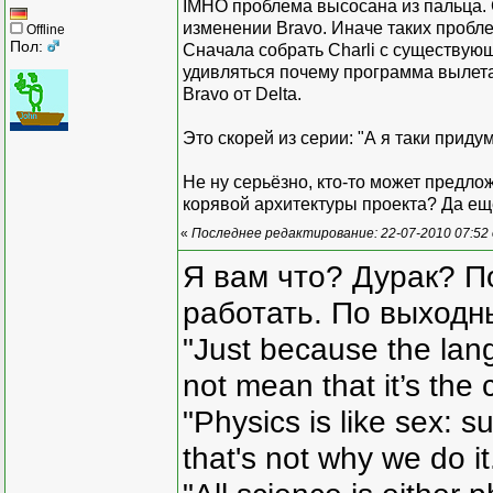
IMHO проблема высосана из пальца. 
изменении Bravo. Иначе таких пробле
Offline
Пол:
Сначала собрать Charli с существующи
удивляться почему программа вылета
Bravo от Delta.
Это скорей из серии: "А я таки приду
Не ну серьёзно, кто-то может предл
корявой архитектуры проекта? Да ещё
«
Последнее редактирование: 22-07-2010 07:52
Я вам что? Дурак? П
работать. По выходн
"Just because the lan
not mean that it’s the 
"Physics is like sex: s
that's not why we do i