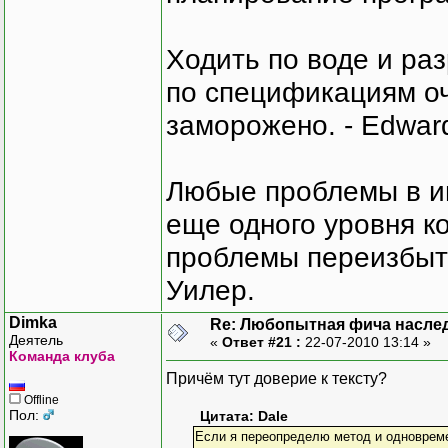
Ходить по воде и ра
по спецификациям оче
заморожено. - Edward
Любые проблемы в и
еще одного уровня ко
проблемы переизбыт
Уилер.
Dimka
Re: Любопытная фича насле
Деятель
«
Ответ #21 :
22-07-2010 13:14 »
Команда клуба
Причём тут доверие к тексту?
Offline
Пол:
Цитата: Dale
Если я переопределю метод и одновреме