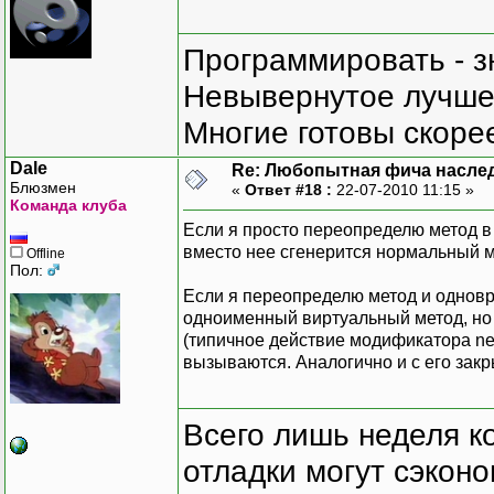
Программировать - з
Невывернутое лучше,
Многие готовы скорее
Dale
Re: Любопытная фича насле
Блюзмен
«
Ответ #18 :
22-07-2010 11:15 »
Команда клуба
Если я просто переопределю метод в 
вместо нее сгенерится нормальный ме
Offline
Пол:
Если я переопределю метод и одновр
одноименный виртуальный метод, но 
(типичное действие модификатора ne
вызываются. Аналогично и с его зак
Всего лишь неделя к
отладки могут сэкон