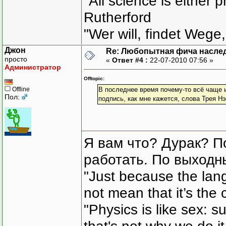
"All science is either 
Rutherford
"Wer will, findet Wege,
Джон
Re: Любопытная фича насле
просто
«
Ответ #4 :
22-07-2010 07:56 »
Администратор
Offtopic:
Offline
В последнее время почему-то всё чаще 
Пол:
подпись, как мне кажется, слова Трея Нэ
Я вам что? Дурак? П
работать. По выходн
"Just because the lan
not mean that it’s the 
"Physics is like sex: s