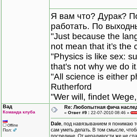
Я вам что? Дурак? П
работать. По выходн
"Just because the lan
not mean that it’s the 
"Physics is like sex: s
that's not why we do i
"All science is either 
Rutherford
"Wer will, findet Wege,
Вад
Re: Любопытная фича насле
Команда клуба
«
Ответ #9 :
22-07-2010 08:46 »
Dale
, под навязыванием я понимаю т
Offline
сам уметь делать. В том смысле, чт
Пол:
посредине. От нерадивости же не сп