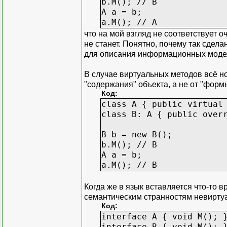
b.M(); // B
A a = b;
a.M(); // A
что на мой взгляд не соответствует 
не станет. Понятно, почему так сдела
для описания информационных моделе
В случае виртуальных методов всё но
"содержания" объекта, а не от "формы
Код:
class A { public virtual
class B: A { public over
B b = new B();
b.M(); // B
A a = b;
a.M(); // B
Когда же в язык вставляется что-то 
семантическим странностям невирту
Код:
interface A { void M(); 
interface B { void M(); 