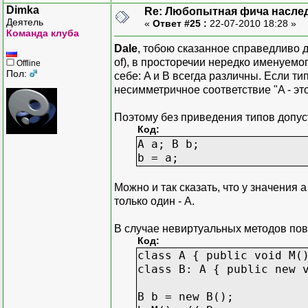
Dimka
Re: Любопытная фича насле
Деятель
«
Ответ #25 :
22-07-2010 18:28 »
Команда клуба
Dale
, тобою сказанное справедливо 
of), в просторечии нередко именуемо
Offline
Пол:
себе: A и B всегда различны. Если 
несимметричное соответствие "A - это 
Поэтому без приведения типов допу
Код:
A a; B b;
b = a;
Можно и так сказать, что у значения 
только один - A.
В случае невиртуальных методов пове
Код:
class A { public void M(
class B: A { public new 
B b = new B();