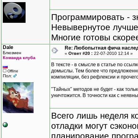
Программировать - з
Невывернутое лучше,
Многие готовы скорее
Dale
Re: Любопытная фича насле
Блюзмен
«
Ответ #20 :
22-07-2010 12:14 »
Команда клуба
В тексте - в смысле в статье по ссы
домыслы. Тем более что предложенны
Offline
Пол:
компиляции, без рефлексии и прочег
"Тайных" методов не будет - как тол
уничтожится. В точности как с неявн
Всего лишь неделя к
отладки могут сэкон
планирование програ