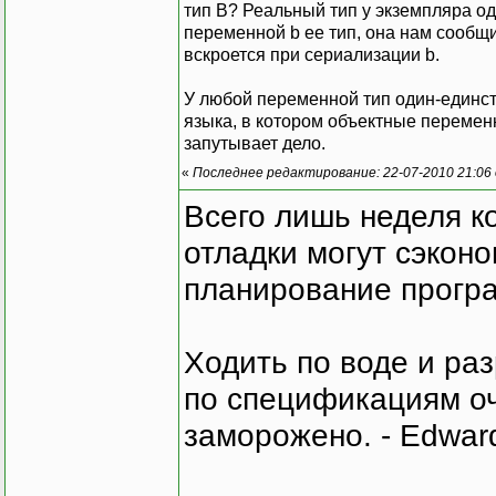
тип B? Реальный тип у экземпляра од
переменной b ее тип, она нам сообщи
вскроется при сериализации b.
У любой переменной тип один-единст
языка, в котором объектные переменн
запутывает дело.
«
Последнее редактирование: 22-07-2010 21:06
Всего лишь неделя к
отладки могут сэкон
планирование програ
Ходить по воде и ра
по спецификациям оче
заморожено. - Edward