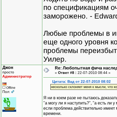
по спецификациям оче
заморожено. - Edward
Любые проблемы в и
еще одного уровня ко
проблемы переизбыт
Уилер.
Джон
Re: Любопытная фича насле
просто
«
Ответ #8 :
22-07-2010 08:44 »
Администратор
Цитата: Вад от 22-07-2010 08:02
несколько склоняет меня к мысли, что к
Offline
Пол:
Я ни в коем разе не пытаюсь доказат
"а могу ли я наступить?", "а есть ли 
если проблема действительно имеет м
времени.