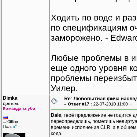
Ходить по воде и ра
по спецификациям оче
заморожено. - Edward
Любые проблемы в и
еще одного уровня ко
проблемы переизбыт
Уилер.
Dimka
Re: Любопытная фича насле
Деятель
«
Ответ #17 :
22-07-2010 11:00 »
Команда клуба
Dale
, твоё предложение не годится д
переопределишь, пометишь невиртуа
Offline
Пол:
времени исполнения CLR, а в общем
кода.