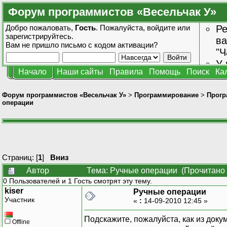
Форум программистов «Весельчак У»
Добро пожаловать,
Гость
. Пожалуйста,
войдите
или
Ре
зарегистрируйтесь
.
ва
Вам не пришло
письмо с кодом активации?
"Ч
У 
Начало
Наши сайты
Правила
Помощь
Поиск
Ка
от
зн
Форум программистов «Весельчак У»
>
Программирование
>
Прогр
операции
Страниц: [
1
]
Вниз
Автор
Тема: Ручные операции (Прочитано 
0 Пользователей и 1 Гость смотрят эту тему.
kiser
Ручные операции
Участник
«
:
14-09-2010 12:45 »
Подскажите, пожалуйста, как из док
Offline