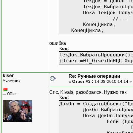
ТекДок = ДокОп.Теку
ТекДок.ВыбратьПров
Пока ТекДок.Получить
//...
КонецЦикла;
КонецЦикла;
ошибка
Код:
ТекДок.ВыбратьПроводки()
{Отчет.ю01_ОтчетПоНДС.Фо
kiser
Re: Ручные операции
Участник
«
Ответ #3 :
14-09-2010 14:14 »
Спс, Kivals. разобрался. Нужно так:
Offline
Код:
ДокОп = СоздатьОбъект("Д
ДокОп.ВыбратьДок
Пока ДокОп.Получ
Если (До