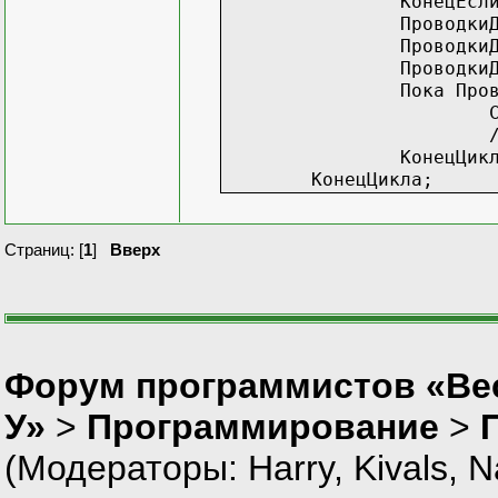
КонецЕсл
Проводки
Проводки
Проводки
Пока Про
//.
КонецЦик
КонецЦикла;
Страниц: [
1
]
Вверх
Форум программистов «Ве
У»
>
Программирование
>
(Модераторы:
Harry
,
Kivals
,
N