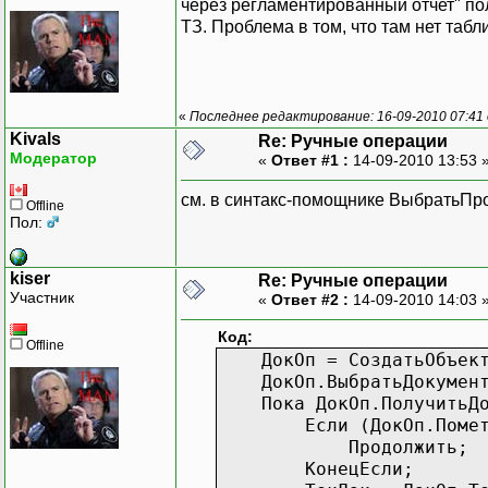
через регламентированный отчет" по
ТЗ. Проблема в том, что там нет табл
«
Последнее редактирование: 16-09-2010 07:41 
Kivals
Re: Ручные операции
Модератор
«
Ответ #1 :
14-09-2010 13:53 
см. в синтакс-помощнике ВыбратьПро
Offline
Пол:
kiser
Re: Ручные операции
Участник
«
Ответ #2 :
14-09-2010 14:03 
Код:
Offline
ДокОп = СоздатьОбъект(
ДокОп.ВыбратьДокументы(
Пока ДокОп.ПолучитьДок
Если (ДокОп.ПометкаУ
Продолжить;
КонецЕсли;