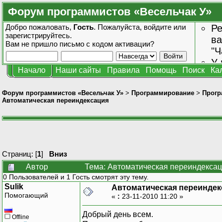
Форум программистов «Весельчак У»
Добро пожаловать,
Гость
. Пожалуйста,
войдите
или
Ре
зарегистрируйтесь
.
ва
Вам не пришло
письмо с кодом активации?
"Ч
У 
Начало
Наши сайты
Правила
Помощь
Поиск
Ка
от
зн
Форум программистов «Весельчак У»
>
Программирование
>
Прогр
Автоматическая переиндексация
Страниц: [
1
]
Вниз
Автор
Тема: Автоматическая переиндексац
0 Пользователей и 1 Гость смотрят эту тему.
Sulik
Автоматическая переиндек
Помогающий
«
:
23-11-2010 11:20 »
Добрый день всем.
Offline