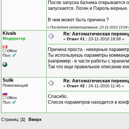
После запуска батника открывается 
запускается. Логин и Пароль верные.
В чем может быть причина ?
«
Последнее редактирование: 23-11-2010 15:04 
Kivals
Re: Автоматическая переин
Модератор
«
Ответ #1 :
23-11-2010 18:58 »
Причина проста - неверные парамет
Offline
Ты используешь параметры коммандно
Пол:
(например - в части работы с хранил
Так что ищи правильное описание ком
Sulik
Re: Автоматическая переин
Помогающий
«
Ответ #2 :
24-11-2010 11:45 »
Спасибо.
Offline
Список параметров находится в конф
Пол:
Страниц: [
1
]
Вверх