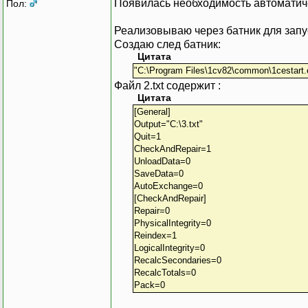
Появилась необходимость автоматич
Пол:
Реализовываю через батник для запу
Создаю след батник:
Цитата
"C:\Program Files\1cv82\common\1cestart.
Файл 2.txt содержит :
Цитата
[General]
Output="C:\3.txt"
Quit=1
CheckAndRepair=1
UnloadData=0
SaveData=0
AutoExchange=0
[CheckAndRepair]
Repair=0
PhysicalIntegrity=0
Reindex=1
LogicalIntegrity=0
RecalcSecondaries=0
RecalcTotals=0
Pack=0