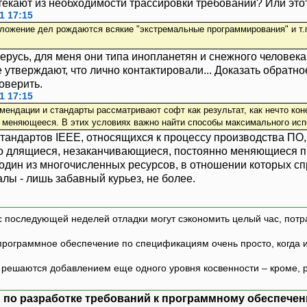
екают из необходимости трассировки требований? Или это
1 17:15
оложение дел рождаются всякие "экстремальные программирования" и т.п
берусь, для меня они типа инопланетян и снежного человека
е утверждают, что лично контактировали... Доказать обрат
поверить.
1 17:15
ендации и стандарты рассматривают софт как результат, как нечто конеч
 меняющееся. В этих условиях важно найти способы максимального ис
тандартов IEEE, относящихся к процессу производства ПО, 
но длящиеся, незаканчивающиеся, постоянно меняющиеся п
- один из многочисленных ресурсов, в отношении которых сп
алы - лишь забавный курьез, не более.
с последующей неделей отладки могут сэкономить целый час, потр
программное обеспечение по спецификациям очень просто, когда и т
ешаются добавлением еще одного уровня косвенности – кроме, р
 по разработке требований к программному обеспечен