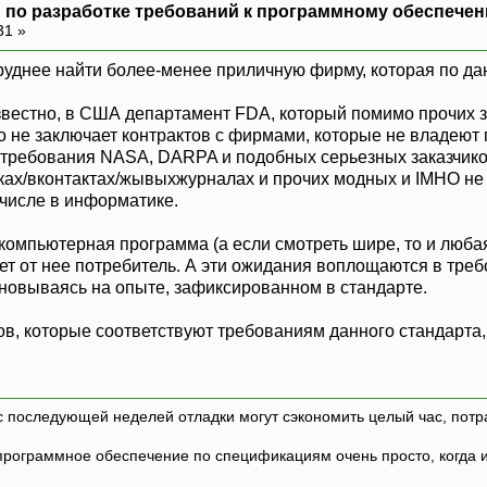
 по разработке требований к программному обеспечен
31 »
труднее найти более-менее приличную фирму, которая по д
известно, в США департамент FDA, который помимо прочих 
 не заключает контрактов с фирмами, которые не владеют
требования NASA, DARPA и подобных серьезных заказчиков
иках/вконтактах/жывыхжурналах и прочих модных и IMHO не 
 числе в информатике.
 компьютерная программа (а если смотреть шире, то и люба
дает от нее потребитель. А эти ожидания воплощаются в тр
основываясь на опыте, зафиксированном в стандарте.
в, которые соответствуют требованиям данного стандарта, 
с последующей неделей отладки могут сэкономить целый час, потр
программное обеспечение по спецификациям очень просто, когда и т