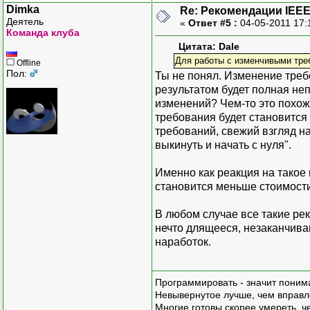
Dimka
Re: Рекомендации IEEE
Деятель
«
Ответ #5 :
04-05-2011 17:
Команда клуба
Цитата: Dale
Для работы с изменчивыми требо
Offline
Пол:
Ты не понял. Изменение треб
результатом будет полная неп
изменений? Чем-то это похоже
требования будет становится
требований, свежий взгляд на
выкинуть и начать с нуля".
Именно как реакция на такое
становится меньше стоимост
В любом случае все такие реко
нечто длящееся, незаканчив
наработок.
Программировать - значит понима
Невывернутое лучше, чем вправл
Многие готовы скорее умереть, ч