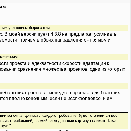
ию.
с ним усилением бюрократии.
х. В моей версии пункт 4.3.8 не предлагает усиливать
емости, причем в обоих направлениях - прямом и
зменениям.
сти проекта и адекватности скорости адаптации к
новании сравнения множества проектов, одни из которых
 небольших проектов - менеджер проекта, для больших -
тся вполне конечным, если не иссякает вовсе, и им
ений конечная ценность каждого требования будет становится всё
ссива требований, свежий взгляд на всю картину целиком. Такая
 нуля".