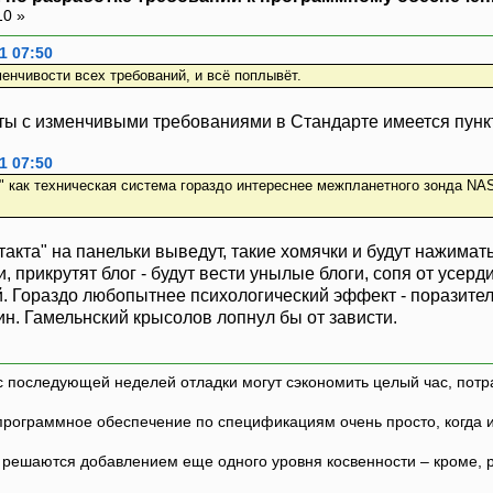
10 »
1 07:50
енчивости всех требований, и всё поплывёт.
ы с изменчивыми требованиями в Стандарте имеется пункт 4.
1 07:50
" как техническая система гораздо интереснее межпланетного зонда NAS
такта" на панельки выведут, такие хомячки и будут нажимат
и, прикрутят блог - будут вести унылые блоги, сопя от усер
. Гораздо любопытнее психологический эффект - поразите
оин. Гамельнский крысолов лопнул бы от зависти.
с последующей неделей отладки могут сэкономить целый час, потр
программное обеспечение по спецификациям очень просто, когда и т
ешаются добавлением еще одного уровня косвенности – кроме, р