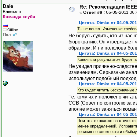
Dale
Re: Рекомендации IEEE
Блюзмен
«
Ответ #6 :
05-05-2011 06:
Команда клуба
Цитата: Dimka от 04-05-201
Ты не понял. Изменение требов
Offline
Пол:
Не берусь судить, кто из нас 
бюрократию. Он утверждает, 
обратном. И ни полслова бол
Цитата: Dimka от 04-05-201
Конечным результатом будет по
Не увидел причинно-следствен
изменениям. Серьезные анали
используют подобный подход, 
Цитата: Dimka от 04-05-201
Кто будет читать бесконечные 
Те, кому их и положено читат
CCB (Совет по контролю за и
вполне может заняться коман
Цитата: Dimka от 04-05-201
Чем-то это похоже на отечеств
менее определённой. Исправить
ревизия по сложности и объёму