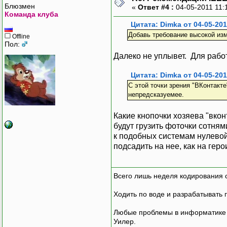
Блюзмен
«
Ответ #4 :
04-05-2011 11:
Команда клуба
Цитата: Dimka от 04-05-201
Добавь требование высокой изм
Offline
Пол:
Далеко не уплывет. Для работ
Цитата: Dimka от 04-05-201
С этой точки зрения "ВКонтакте
непредсказуемее.
Какие кнопочки хозяева "вкон
будут грузить фоточки сотням
к подобных системам нулевой
подсадить на нее, как на гер
Всего лишь неделя кодирования 
Ходить по воде и разрабатывать 
Любые проблемы в информатике р
Уилер.