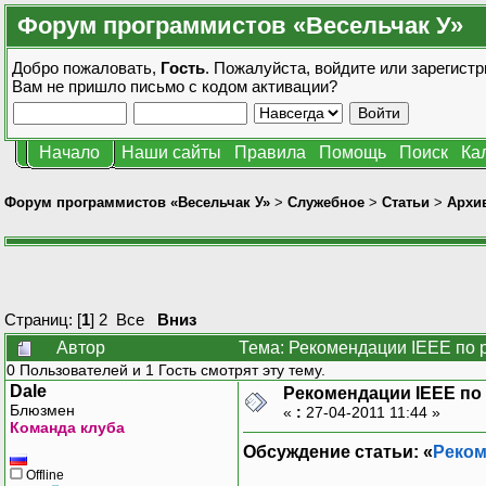
Форум программистов «Весельчак У»
Добро пожаловать,
Гость
. Пожалуйста,
войдите
или
зарегистр
Вам не пришло
письмо с кодом активации?
Начало
Наши сайты
Правила
Помощь
Поиск
Ка
Форум программистов «Весельчак У»
>
Служебное
>
Статьи
>
Архив
Страниц: [
1
]
2
Все
Вниз
Автор
Тема: Рекомендации IEEE по 
0 Пользователей и 1 Гость смотрят эту тему.
Dale
Рекомендации IEEE по
Блюзмен
«
:
27-04-2011 11:44 »
Команда клуба
Обсуждение статьи: «
Реком
Offline