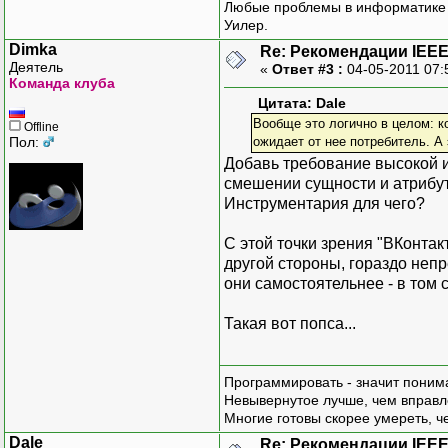
Любые проблемы в информатике р
Уилер.
Dimka
Re: Рекомендации IEEE
Деятель
«
Ответ #3 :
04-05-2011 07:
Команда клуба
Цитата: Dale
Вообще это логично в целом: к
Offline
Пол:
ожидает от нее потребитель. А
Добавь требование высокой и
смешении сущности и атрибута
Инструментария для чего?
С этой точки зрения "ВКонтак
другой стороны, гораздо неп
они самостоятельнее - в том 
Такая вот попса...
Программировать - значит понима
Невывернутое лучше, чем вправл
Многие готовы скорее умереть, ч
Dale
Re: Рекомендации IEEE