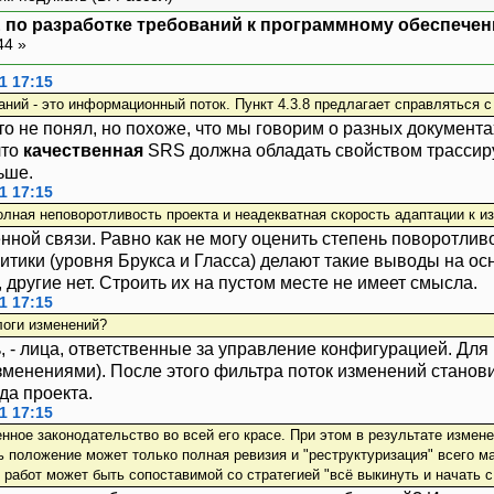
 по разработке требований к программному обеспечен
44 »
1 17:15
аний - это информационный поток. Пункт 4.3.8 предлагает справляться 
что не понял, но похоже, что мы говорим о разных документа
что
качественная
SRS должна обладать свойством трассиру
ьше.
1 17:15
лная неповоротливость проекта и неадекватная скорость адаптации к и
ной связи. Равно как не могу оценить степень поворотливо
тики (уровня Брукса и Гласса) делают такие выводы на ос
другие нет. Строить их на пустом месте не имеет смысла.
1 17:15
логи изменений?
ь, - лица, ответственные за управление конфигурацией. Для
зменениями). После этого фильтра поток изменений станови
да проекта.
1 17:15
енное законодательство во всей его красе. При этом в результате измен
 положение может только полная ревизия и "реструктуризация" всего ма
 работ может быть сопоставимой со стратегией "всё выкинуть и начать с