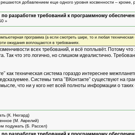
ешаются добавлением еще одного уровня косвенности – кроме, р
 по разработке требований к программному обеспечен
50 »
омпьютерная программа (а если смотреть шире, то и любая техническая 
 эти ожидания воплощаются в требованиях.
зменчивости всех требований, и всё поплывёт. Потому что 
. Так что это логично, но слишком идеалистично. Требован
те" как техническая система гораздо интереснее межпланет
редсказуемее. Системы типа "ВКонтакте" существуют на гра
смысле, что ни у кого нет всей полноты информации о таких
ть (К. Нюгард)
енное (М. Аврелий)
ем подумать (Б. Рассел)
 по разработке требований к программному обеспечен