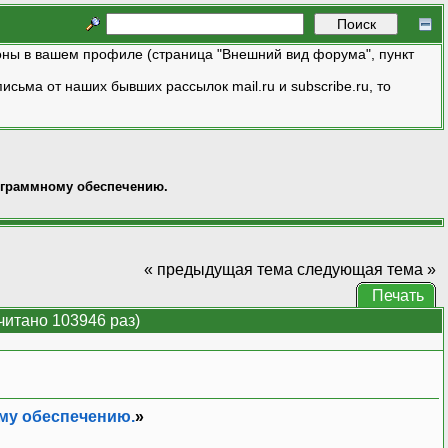
ны в вашем профиле (страница "Внешний вид форума", пункт
исьма от наших бывших рассылок mail.ru и subscribe.ru, то
ограммному обеспечению.
« предыдущая тема
следующая тема »
Печать
итано 103946 раз)
му обеспечению.
»