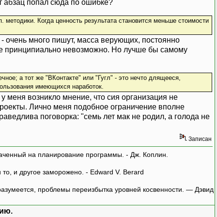
т абзац попал сюда по ошибке?
. методики. Когда ценность результата становится меньше стоимости
 - очень много пишут, масса верующих, постоянно
ное принципиально невозможно. Но лучше бы самому
ное; а тот же "ВКонтакте" или "Гугл" - это нечто длящееся,
пользования имеющихся наработок.
у меня возникло мнение, что сия организация не
роекты. Лично меня подобное ограничение вполне
раведлива поговорка: "семь лет мак не родил, а голода не
Записан
аченный на планирование программы. - Дж. Коплин.
о, и другое заморожено. - Edward V. Berard
азумеется, проблемы переизбытка уровней косвенности. — Дэвид
ию.