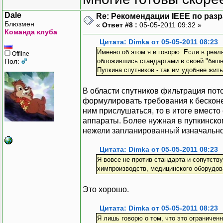
Dale
Re: Рекомендации IEEE по раз
Блюзмен
«
Ответ #8 :
05-05-2011 09:32 »
Команда клуба
Цитата: Dimka от 05-05-2011 08:23
Именно об этом я и говорю. Если в реал
Offline
Пол:
обложившись стандартами в своей "башне
Пупкина спутников - так им удобнее жит
В области спутников фильтрация пот
формулировать требования к бесконеч
ним прислушаться, то в итоге вмест
аппараты. Более нужная в пупкинско
нежели запланированный изначально
Цитата: Dimka от 05-05-2011 08:23
Я вовсе не против стандарта и сопутств
химпроизводств, медицинского оборудова
Это хорошо.
Цитата: Dimka от 05-05-2011 08:23
Я лишь говорю о том, что это ограничен