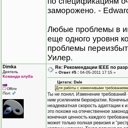
по спецификациям оче
заморожено. - Edward
Любые проблемы в и
еще одного уровня ко
проблемы переизбыт
Уилер.
Dimka
Re: Рекомендации IEEE по раз
Деятель
«
Ответ #5 :
04-05-2011 17:15 »
Команда клуба
Цитата: Dale
Для работы с изменчивыми требованиями в
Offline
Пол:
Ты не понял. Изменение требований -
ним усилением бюрократии. Конечным
неадекватная скорость адаптации к и
это похоже на отечественное законод
конечная ценность каждого требован
может только полная ревизия и "рест