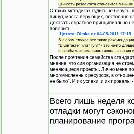
ценность результата становится меньше
О таких методиках судить не берусь, 
пишут, масса верующих, постоянно на
Доказать обратное принципиально не
поверить.
Цитата: Dimka от 04-05-2011 17:15
В любом случае все такие рекомендации 
"ВКонтакте" или "Гугл" - это нечто для
способы максимального использования 
После прочтения семейства стандарт
мнение, что сия организация не стр
меняющиеся проекты. Лично меня под
многочисленных ресурсов, в отношени
не было". И их успехи, и их провалы 
Всего лишь неделя к
отладки могут сэкон
планирование програ