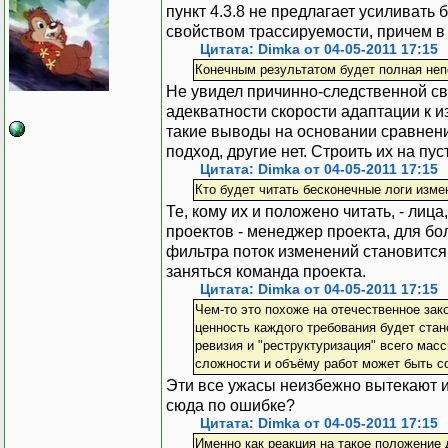
пункт 4.3.8 не предлагает усиливать
свойством трассируемости, причем в
Цитата: Dimka от 04-05-2011 17:15
Конечным результатом будет полная неп
Не увидел причинно-следственной свя
адекватности скорости адаптации к 
такие выводы на основании сравнени
подход, другие нет. Строить их на пу
Цитата: Dimka от 04-05-2011 17:15
Кто будет читать бесконечные логи изме
Те, кому их и положено читать, - ли
проектов - менеджер проекта, для бо
фильтра поток изменений становится 
заняться команда проекта.
Цитата: Dimka от 04-05-2011 17:15
Чем-то это похоже на отечественное зак
ценность каждого требования будет ста
ревизия и "реструктуризация" всего масс
сложности и объёму работ может быть со
Эти все ужасы неизбежно вытекают и
сюда по ошибке?
Цитата: Dimka от 04-05-2011 17:15
Именно как реакция на такое положение 