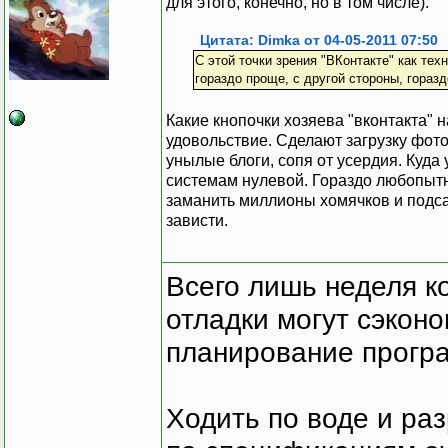
для этого, конечно, но в том числе).
Цитата: Dimka от 04-05-2011 07:50
С этой точки зрения "ВКонтакте" как те
гораздо проще, с другой стороны, гораз
Какие кнопочки хозяева "вконтакта" 
удовольствие. Сделают загрузку фоточ
унылые блоги, сопя от усердия. Куда
системам нулевой. Гораздо любопытн
заманить миллионы хомячков и подсад
зависти.
Всего лишь неделя к
отладки могут сэкон
планирование програ
Ходить по воде и ра