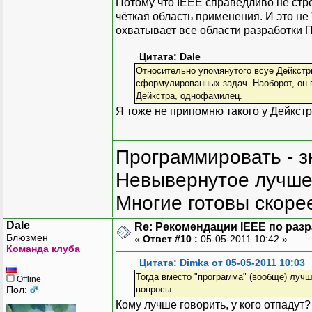
Потому что IEEE справедливо не стре
чёткая область применения. И это н
охватывает все области разработки П
Цитата: Dale
Относительно упомянутого всуе Дейкстры
сформулированных задач. Наоборот, он в
Дейкстра, однофамилец.
Я тоже не припомню такого у Дейкстр
Программировать - з
Невывернутое лучше,
Многие готовы скорее
Dale
Re: Рекомендации IEEE по раз
Блюзмен
«
Ответ #10 :
05-05-2011 10:42 »
Команда клуба
Цитата: Dimka от 05-05-2011 10:03
Тогда вместо "программа" (вообще) лучш
Offline
Пол:
вопросы.
Кому лучше говорить, у кого отпадут