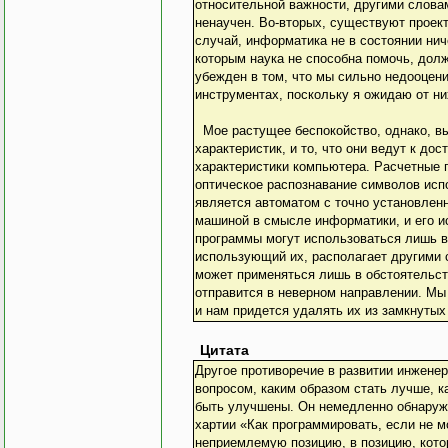
относительной важности, другими словам
ненаучен. Во-вторых, существуют проект
случай, информатика не в состоянии ни
которым наука не способна помочь, дол
убежден в том, что мы сильно недооцени
инструментах, поскольку я ожидаю от ни
Мое растущее беспокойство, однако, вы
характеристик, и то, что они ведут к д
характеристики компьютера. Расчетные
оптическое распознавание символов испо
является автоматом с точно установлен
машиной в смысле информатики, и его и
программы могут использоваться лишь в 
использующий их, располагает другими 
может применяться лишь в обстоятельств
отправится в неверном направлении. Мы
и нам придется удалять их из замкнутых
Цитата
Другое противоречие в развитии инжене
вопросом, каким образом стать лучше, к
быть улучшены. Он немедленно обнаружит
хартии «Как программировать, если не м
неприемлемую позицию, в позицию, кото