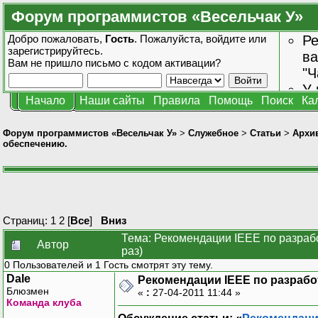
Форум программистов «Весельчак У»
Добро пожаловать,
Гость
. Пожалуйста,
войдите
или
Ре
зарегистрируйтесь
.
ва
Вам не пришло
письмо с кодом активации?
"Ч
У 
Начало
Наши сайты
Правила
Помощь
Поиск
Ка
от
зн
Форум программистов «Весельчак У»
>
Служебное
>
Статьи
>
Архив
обеспечению.
Страниц:
1
2
[
Все
]
Вниз
Тема: Рекомендации IEEE по разраб
Автор
раз)
0 Пользователей и 1 Гость смотрят эту тему.
Dale
Рекомендации IEEE по разрабо
Блюзмен
«
:
27-04-2011 11:44 »
Команда клуба