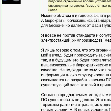
подобное ограничение вполне устраивает
справедлива поговорка: "семь лет мак не
более.
Именно об этом я и говорю. Если в р
А бюрократы, обложившись стандарта
для бесконечно далёких от Васи Пупк
Я вовсе не против стандарта и сопут
электростанций, химпроизводств, мед
Я лишь говорю о том, что это ограни
мой взгляд, будет происходить за сч
так, и в будущем это будет проявлят
вышеизложенные бюрократические про
качества. Не подходят потому, что п
информация плохо структурирована и
сказывается на разрабатываемом ПО
существующий хаос, который в принц
Согласно предлагаемым методикам и 
ПО существовать не должно. Это озн
тормозом развития отрасли, их моде
новым условиям. В новых условиях П