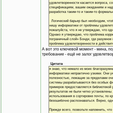
удовлетворенности касается вопроса, с
спецификациям, вашим ожиданиям и наде
разработка таким-то и таким-то форма
Логический барьер был необходим, чтоб
нишу информатики от проблемы удовлетв
пожалуйста, что я не утверждаю, что одн
Однако я утверждаю, что проблема корре
пограничный слой» Бонди, где разумное
проблема удовлетворенности в действит
А вот это ключевой момент - мина, 
требование - ещё не залог удовлетво
Цитата
я знаю, что немало из моих благоразумн
информатики непрактично узкими. Они 
полезностью, лежащие за пределами очер
системы разрабатываются без особых фо
примеров предоставляется библиотекой р
результатов не были четко установлены
использования в сортировке почты, по к
безошибочно распознаваться. Верно, одн
Прежде всего, позвольте напомнить, что