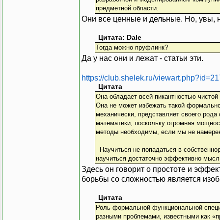
предметной области.
Они все ценные и дельные. Но, увы, 
Цитата: Dale
Тогда можно пруфлинк?
Да у нас они и лежат - статьи эти.
https://club.shelek.ru/viewart.php?id=21
Цитата
Она обладает всей пикантностью чистой
Она не может избежать такой формально
механически, представляет своего рода
математики, поскольку огромная мощнос
методы необходимы, если мы не намерен
Научиться не попадаться в собственнор
научиться достаточно эффективно мысли
Здесь он говорит о простоте и эффек
борьбы со сложностью является изоб
Цитата
Роль формальной функциональной специ
разными проблемами, известными как «п