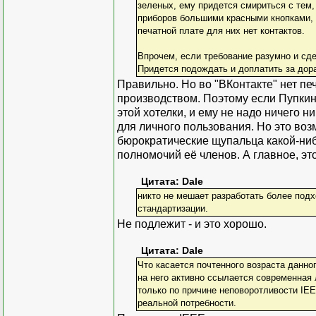
зеленых, ему придется смириться с тем,
приборов большими красными кнопками, 
печатной плате для них нет контактов.
Впрочем, если требование разумно и сд
Придется подождать и доплатить за дора
Правильно. Но во "ВКонтакте" нет п
производством. Поэтому если Пупкин
этой хотелки, и ему не надо ничего н
для личного пользования. Но это воз
бюрократические щупальца какой-ниб
полномочий её членов. А главное, эт
Цитата: Dale
никто не мешает разработать более под
стандартизации.
Не подлежит - и это хорошо.
Цитата: Dale
Что касается почтенного возраста данног
на него активно ссылается современная 
только по причине неповоротливости IEE
реальной потребности.