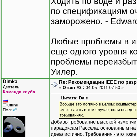
Ходить по воде и ра
по спецификациям оче
заморожено. - Edward
Любые проблемы в и
еще одного уровня ко
проблемы переизбыт
Уилер.
Dimka
Re: Рекомендации IEEE по раз
Деятель
«
Ответ #3 :
04-05-2011 07:50 »
Команда клуба
Цитата: Dale
Вообще это логично в целом: компьютерн
Offline
Пол:
смысл лишь в том случае, если она дела
требованиях.
Добавь требование высокой изменчиво
парадоксам Рассела, основанным на 
идеалистично. Требования - это тож