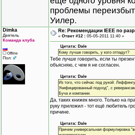
еще одного уровня ко
проблемы переизбыт
Уилер.
Dimka
Re: Рекомендации IEEE по раз
Деятель
«
Ответ #12 :
05-05-2011 11:40 »
Команда клуба
Цитата: Dale
Кому лучше говорить, у кого отпадут?
Offline
Пол:
Тебе лучше говорить, если ты презен
объясняю, с чем я не согласен.
Цитата: Dale
Из того, что сейчас под рукой: Леффинг
Унифицированный подход", с реверансам
Буча и компании.
Да, таких книжек много. Только на пр
руку приложил - тот ещё любитель г
причине.
Цитата: Dale
Причем универсальная формулировка "все
интерпретации.