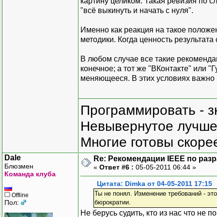
картину целиком. Такая ревизия по с
"всё выкинуть и начать с нуля".
Именно как реакция на такое положе
методики. Когда ценность результат
В любом случае все такие рекомендац
конечное; а тот же "ВКонтакте" или "
меняющееся. В этих условиях важно
Программировать - з
Невывернутое лучше,
Многие готовы скорее
Dale
Re: Рекомендации IEEE по раз
Блюзмен
«
Ответ #6 :
05-05-2011 06:44 »
Команда клуба
Цитата: Dimka от 04-05-2011 17:15
Ты не понял. Изменение требований - эт
Offline
Пол:
бюрократии.
Не берусь судить, кто из нас что не 