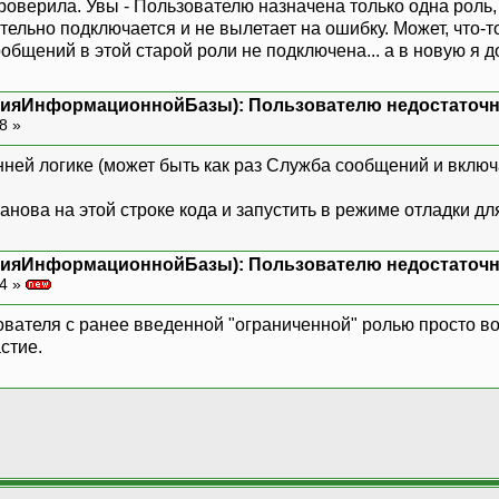
роверила. Увы - Пользователю назначена только одна роль, 
тельно подключается и не вылетает на ошибку. Может, что-то
бщений в этой старой роли не подключена... а в новую я д
нияИнформационнойБазы): Пользователю недостаточн
48 »
нней логике (может быть как раз Служба сообщений и вклю
анова на этой строке кода и запустить в режиме отладки дл
нияИнформационнойБазы): Пользователю недостаточн
04 »
зователя с ранее введенной "ограниченной" ролью просто в
стие.