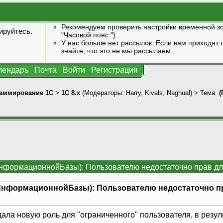
Рекомендуем проверить настройки временной зо
ируйтесь
.
"Часовой пояс:").
У нас больше нет рассылок. Если вам приходят п
знайте, что это не мы рассылаем.
лендарь
Почта
Войти
Регистрация
аммирование 1С
>
1С 8.x
(Модераторы:
Harry
,
Kivals
,
Naghual
) > Тема:
(
формационнойБазы): Пользователю недостаточно прав дл
нформационнойБазы): Пользователю недостаточно п
ала новую роль для "ограниченного" пользователя, в резул