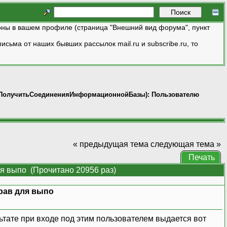
ны в вашем профиле (страница "Внешний вид форума", пункт
исьма от наших бывших рассылок mail.ru и subscribe.ru, то
ПолучитьСоединенияИнформационнойБазы): Пользователю
« предыдущая тема
следующая тема »
Печать
я выпо (Прочитано 20956 раз)
рав для выпо
ьтате при входе под этим пользователем выдается вот