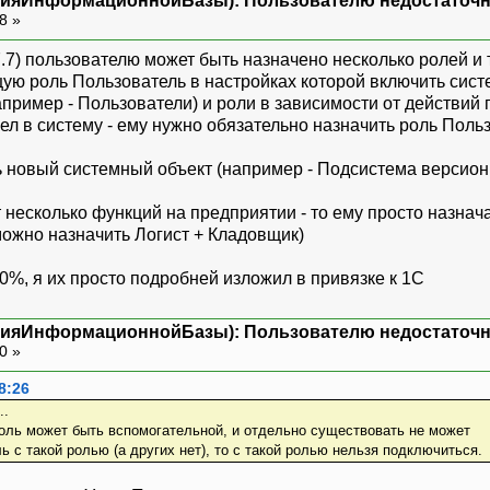
нияИнформационнойБазы): Пользователю недостаточн
48 »
т 7.7) пользователю может быть назначено несколько ролей 
щую роль Пользователь в настройках которой включить сист
пример - Пользователи) и роли в зависимости от действий по
ел в систему - ему нужно обязательно назначить роль Поль
ь новый системный объект (например - Подсистема версиони
 несколько функций на предприятии - то ему просто назнач
можно назначить Логист + Кладовщик)
%, я их просто подробней изложил в привязке к 1С
нияИнформационнойБазы): Пользователю недостаточн
50 »
8:26
..
роль может быть вспомогательной, и отдельно существовать не может
 с такой ролью (а других нет), то с такой ролью нельзя подключиться.