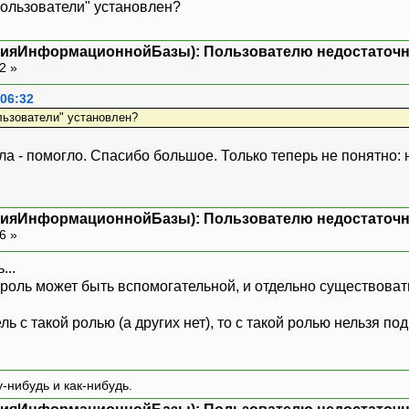
ользователи" установлен?
нияИнформационнойБазы): Пользователю недостаточн
22 »
 06:32
льзователи" установлен?
а - помогло. Спасибо большое. Только теперь не понятно: на
нияИнформационнойБазы): Пользователю недостаточн
26 »
...
 роль может быть вспомогательной, и отдельно существоват
ь с такой ролью (а других нет), то с такой ролью нельзя по
-нибудь и как-нибудь.