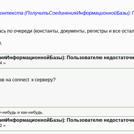
контекста (ПолучитьСоединенияИнформационнойБазы): П
ь по очереди (константы, документы, регистры и все остал
.
нияИнформационнойБазы): Пользователю недостаточн
54 »
ав на connect к серверу?
-нибудь и как-нибудь.
нияИнформационнойБазы): Пользователю недостаточн
32 »