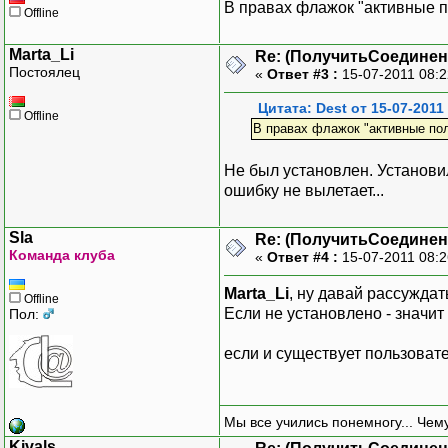
В правах флажок "активные п
Offline
Marta_Li
Re: (ПолучитьСоедине
Постоялец
«
Ответ #3 :
15-07-2011 08:
Цитата: Dest от 15-07-2011
Offline
В правах флажок "активные по
Не был установлен. Установил
ошибку не вылетает...
Sla
Re: (ПолучитьСоедине
Команда клуба
«
Ответ #4 :
15-07-2011 08:
Marta_Li
, ну давай рассуждать
Offline
Если не установлено - значит
Пол:
если и существует пользовател
Мы все учились понемногу... Чему
Kivals