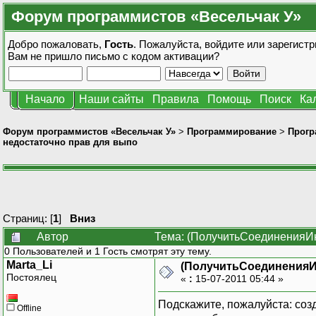
Форум программистов «Весельчак У»
Добро пожаловать,
Гость
. Пожалуйста,
войдите
или
зарегистр
Вам не пришло
письмо с кодом активации?
Начало
Наши сайты
Правила
Помощь
Поиск
Ка
Форум программистов «Весельчак У»
>
Программирование
>
Прогр
недостаточно прав для выпо
Страниц: [
1
]
Вниз
Автор
Тема: (ПолучитьСоединенияИн
0 Пользователей и 1 Гость смотрят эту тему.
Marta_Li
(ПолучитьСоединенияИ
Постоялец
«
:
15-07-2011 05:44 »
Подскажите, пожалуйста: созд
Offline