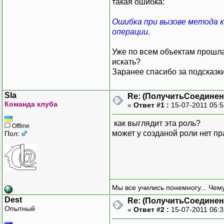
такая ошибка:
Ошибка при вызове метода 
операции.
Уже по всем объектам прошлас
искать?
Заранее спасибо за подсказки
Sla
Re: (ПолучитьСоедине
Команда клуба
«
Ответ #1 :
15-07-2011 05:
как выглядит эта роль?
Offline
может у созданой роли нет пр
Пол:
Мы все учились понемногу... Чему
Dest
Re: (ПолучитьСоедине
Опытный
«
Ответ #2 :
15-07-2011 06: