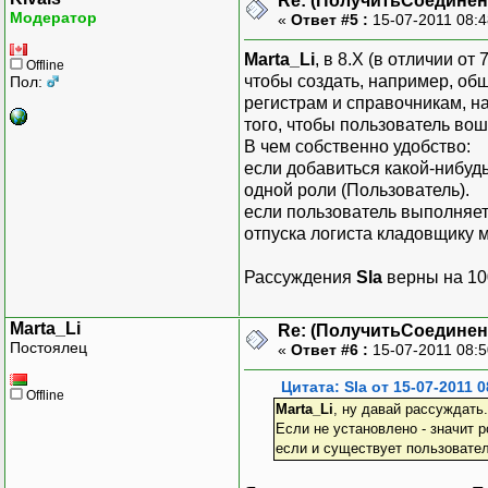
Re: (ПолучитьСоедине
Модератор
«
Ответ #5 :
15-07-2011 08:
Marta_Li
, в 8.Х (в отличии о
Offline
чтобы создать, например, об
Пол:
регистрам и справочникам, на
того, чтобы пользователь вош
В чем собственно удобство:
если добавиться какой-нибуд
одной роли (Пользователь).
если пользователь выполняет
отпуска логиста кладовщику 
Рассуждения
Sla
верны на 100
Marta_Li
Re: (ПолучитьСоедине
Постоялец
«
Ответ #6 :
15-07-2011 08:
Цитата: Sla от 15-07-2011 0
Offline
Marta_Li
, ну давай рассуждать.
Если не установлено - значит 
если и существует пользователь