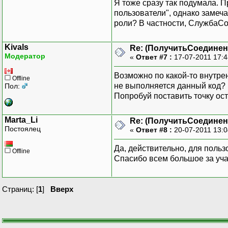
Я тоже сразу так подумала. П
пользователи", однако замеча
роли? В частности, СлужбаСоо
Kivals
Re: (ПолучитьСоедине
Модератор
«
Ответ #7 :
17-07-2011 17:
Возможно по какой-то внутре
Offline
не выполняется данный код?
Пол:
Попробуй поставить точку ост
Marta_Li
Re: (ПолучитьСоедине
Постоялец
«
Ответ #8 :
20-07-2011 13:
Да, действительно, для поль
Offline
Спасибо всем большое за уча
Страниц: [
1
]
Вверх