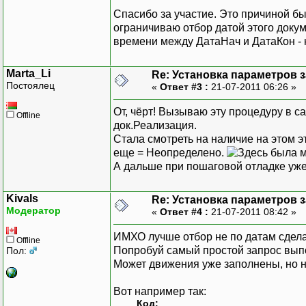
Если НЕ Результа
Спасибо за участие. Это причиной бы
ограничиваю отбор датой этого докум
ВыборкаЗ
времени между ДатаНач и ДатаКон - 
Пока Выб
Marta_Li
Re: Установка параметров 
Постоялец
КонецЦик
«
Ответ #3 :
21-07-2011 06:26 »
КонецЕсли;
От, чёрт! Вызываю эту процедуру в 
Offline
док.Реализация.
КонецПроцедуры
Стала смотреть на наличие на этом э
еще = Неопределено.
А дальше при пошаговой отладке уже 
Kivals
Re: Установка параметров 
Модератор
«
Ответ #4 :
21-07-2011 08:42 »
ИМХО лучше отбор не по датам сделат
Offline
Попробуй самый простой запрос выпо
Пол:
Может движения уже заполнены, но н
Вот например так:
Код: