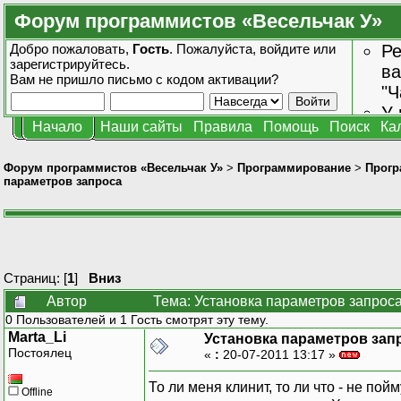
Форум программистов «Весельчак У»
Добро пожаловать,
Гость
. Пожалуйста,
войдите
или
Ре
зарегистрируйтесь
.
ва
Вам не пришло
письмо с кодом активации?
"Ч
У 
Начало
Наши сайты
Правила
Помощь
Поиск
Ка
от
зн
Форум программистов «Весельчак У»
>
Программирование
>
Прогр
параметров запроса
Страниц: [
1
]
Вниз
Автор
Тема: Установка параметров запроса
0 Пользователей и 1 Гость смотрят эту тему.
Marta_Li
Установка параметров зап
Постоялец
«
:
20-07-2011 13:17 »
То ли меня клинит, то ли что - не пой
Offline