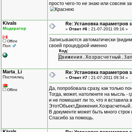
просто чего-то не знаю или совсем за
Kivals
Re: Установка параметров 
Модератор
«
Ответ #6 :
21-07-2011 09:16 »
Записываются автоматически (видимо
Offline
своей процедурой именно
Пол:
Код:
Движения.Хозрасчетный.За
Marta_Li
Re: Установка параметров 
Постоялец
«
Ответ #7 :
21-07-2011 09:34 »
Да, попробовала сразу, как только по
Offline
Тогда, может, натолкнете на мысль -
и не помешает ли то, что я вставила
ЭтотОбъект.Движения.Хозрасчетный.
В документе может быть много строк 
Спасибо за помощь.
Kivals