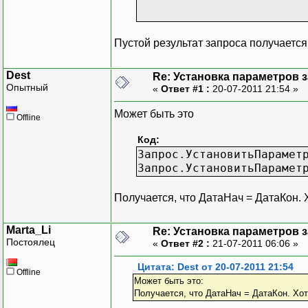
Пустой результат запроса получается,
Dest
Re: Установка параметров 
Опытный
«
Ответ #1 :
20-07-2011 21:54 »
МассивВидовСубко
МассивВидовСубко
Может быть это
Offline
Запрос.Установит
Код:
Запрос.Установит
Запрос.УстановитьПарамет
Запрос.Установит
Запрос.УстановитьПарамет
Запрос.Установит
Запрос.Установит
Получается, что ДатаНач = ДатаКон. Х
Запрос.Установит
Запрос.Установит
Marta_Li
Запрос.Установит
Re: Установка параметров 
Постоялец
«
Ответ #2 :
Запрос.Установит
21-07-2011 06:06 »
Запрос.Установит
Цитата: Dest от 20-07-2011 21:54
Запрос.Установит
Offline
Может быть это:
Получается, что ДатаНач = ДатаКон. Хотя
Результат = Запр