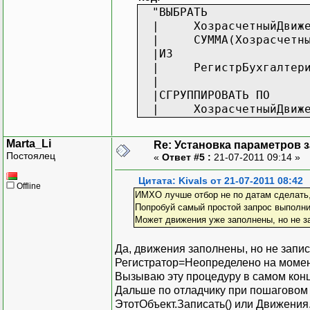
"ВЫБРАТЬ
|
ХозрасчетныйДвиж
|
СУММА(Хозрасчетн
|ИЗ
|
РегистрБухгалтер
|
|СГРУППИРОВАТЬ ПО
|
ХозрасчетныйДвиж
Marta_Li
Re: Установка параметров 
Постоялец
«
Ответ #5 :
21-07-2011 09:14 »
Цитата: Kivals от 21-07-2011 08:42
Offline
ИМХО лучше отбор не по датам сделать, 
Попробуй самый простой запрос выполнит
Может движения уже заполнены, но не за
Да, движения заполнены, но не запи
Регистратор=Неопределено на момент
Вызываю эту процедуру в самом кон
Дальше по отладчику при пошаговом 
ЭтотОбъект.Записать() или Движения.