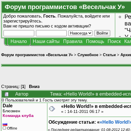
Форум программистов «Весельчак У»
Добро пожаловать,
Гость
. Пожалуйста,
войдите
или
Ре
зарегистрируйтесь
.
ва
Вам не пришло
письмо с кодом активации?
"Ч
У 
Начало
Наши сайты
Правила
Помощь
Поиск
Ка
от
зн
Форум программистов «Весельчак У»
>
Служебное
>
Статьи
>
Архив
Страниц: [
1
]
Вниз
Автор
Тема: «Hello World!» в embedded-ис
0 Пользователей и 1 Гость смотрят эту тему.
Dale
«Hello World!» в embedded-ис
Блюзмен
«
:
14-11-2011 06:17 »
Команда клуба
Обсуждение статьи: «
«Hello World
Offline
«
Последнее редактирование: 01-08-2012 12:40