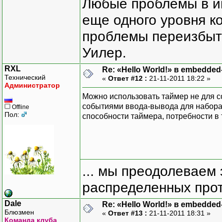
Любые проблемы в и
еще одного уровня ко
проблемы переизбыт
Уилер.
RXL
Re: «Hello World!» в embedde
Технический
«
Ответ #12 :
21-11-2011 18:22 »
Администратор
Можно использовать таймер не для с
событиями ввода-вывода для набора 
Offline
Пол:
способности таймера, потребности в 
... мы преодолеваем 
распределенных прот
Dale
Re: «Hello World!» в embedde
Блюзмен
«
Ответ #13 :
21-11-2011 18:31 »
Команда клуба