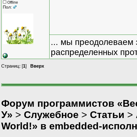
Offline
Пол:
... мы преодолеваем 
распределенных прот
Страниц: [
1
]
Вверх
Форум программистов «Ве
У»
>
Служебное
>
Статьи
>
World!» в embedded-исполн