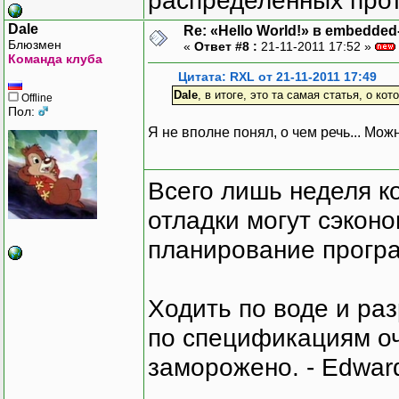
распределенных прот
Dale
Re: «Hello World!» в embedde
Блюзмен
«
Ответ #8 :
21-11-2011 17:52 »
Команда клуба
Цитата: RXL от 21-11-2011 17:49
Dale
, в итоге, это та самая статья, о ко
Offline
Пол:
Я не вполне понял, о чем речь... Мо
Всего лишь неделя к
отладки могут сэкон
планирование програ
Ходить по воде и ра
по спецификациям оче
заморожено. - Edward