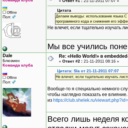
«
Ответ #1 :
21-11-2011 07:07 »
Цитата
Offline
Делаем выводы: использование языка C 
Пол:
программного кода и снижения его эффе
Не влечет, если тщательно изучать ли
Мы все учились понем
Dale
Re: «Hello World!» в embedde
Блюзмен
«
Ответ #2 :
21-11-2011 08:16 »
Команда клуба
Цитата: Sla от 21-11-2011 07:07
Не влечет, если тщательно изучать лист
Offline
Пол:
Вообще-то я специально немного слу
чтобы наглядно показать ее влияние.
из
https://club.shelek.ru/viewart.php?id
Всего лишь неделя к