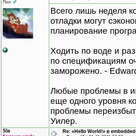
Пол:
Всего лишь неделя к
отладки могут сэкон
планирование програ
Ходить по воде и ра
по спецификациям оче
заморожено. - Edward
Любые проблемы в и
еще одного уровня ко
проблемы переизбыт
Уилер.
Sla
Re: «Hello World!» в embedde
Команда клуба