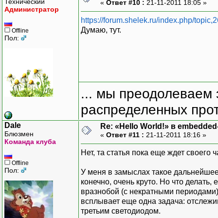
Технический
«
Ответ #10 :
21-11-2011 18:05 »
Администратор
https://forum.shelek.ru/index.php/top
Думаю, тут.
Offline
Пол:
... мы преодолеваем 
распределенных прот
Dale
Re: «Hello World!» в embedde
Блюзмен
«
Ответ #11 :
21-11-2011 18:16 »
Команда клуба
Нет, та статья пока еще ждет своего ч
Offline
Пол:
У меня в замыслах такое дальнейшее
конечно, очень круто. Но что делать,
вразнобой (с некратными периодами)
всплывает еще одна задача: отслежи
третьим светодиодом.