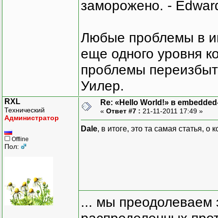
заморожено. - Edward
Любые проблемы в и
еще одного уровня ко
проблемы переизбыт
Уилер.
RXL
Re: «Hello World!» в embedde
Технический
«
Ответ #7 :
21-11-2011 17:49 »
Администратор
Dale
, в итоге, это та самая статья, о
Offline
Пол:
... мы преодолеваем 