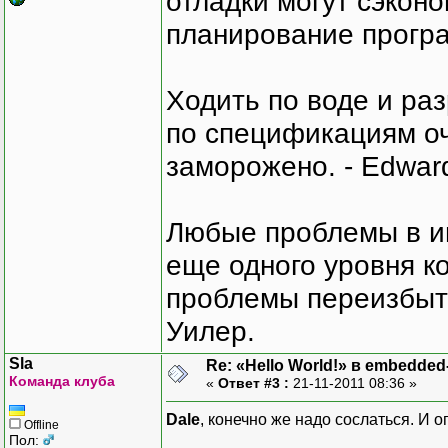
отладки могут сэкон
планирование програ
Ходить по воде и ра
по спецификациям оче
заморожено. - Edward
Любые проблемы в и
еще одного уровня ко
проблемы переизбыт
Уилер.
Sla
Re: «Hello World!» в embedde
Команда клуба
«
Ответ #3 :
21-11-2011 08:36 »
Dale
, конечно же надо сослаться. И 
Offline
Пол: