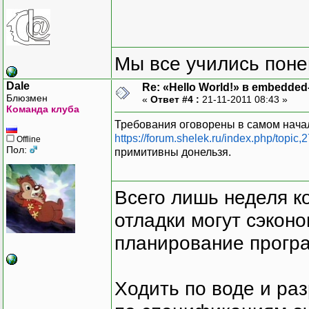
Мы все учились понем
Dale
Re: «Hello World!» в embedde
Блюзмен
«
Ответ #4 :
21-11-2011 08:43 »
Команда клуба
Требования оговорены в самом начал
https://forum.shelek.ru/index.php/top
Offline
Пол:
примитивны донельзя.
Всего лишь неделя к
отладки могут сэкон
планирование програ
Ходить по воде и ра