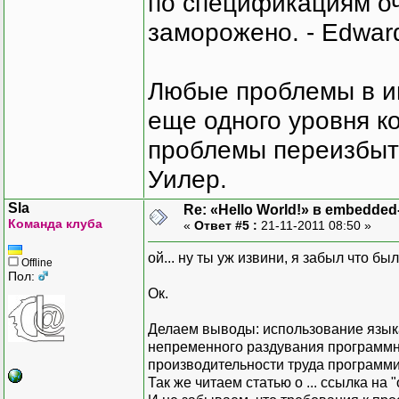
по спецификациям оче
заморожено. - Edward
Любые проблемы в и
еще одного уровня ко
проблемы переизбыт
Уилер.
Sla
Re: «Hello World!» в embedde
Команда клуба
«
Ответ #5 :
21-11-2011 08:50 »
ой... ну ты уж извини, я забыл что бы
Offline
Пол:
Ок.
Делаем выводы: использование язык
непременного раздувания программн
производительности труда программи
Так же читаем статью о ... ссылка на 