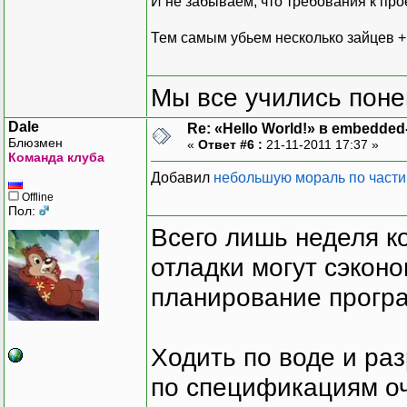
И не забываем, что требования к про
Тем самым убьем несколько зайцев +
Мы все учились понем
Dale
Re: «Hello World!» в embedde
Блюзмен
«
Ответ #6 :
21-11-2011 17:37 »
Команда клуба
Добавил
небольшую мораль по части
Offline
Пол:
Всего лишь неделя к
отладки могут сэкон
планирование програ
Ходить по воде и ра
по спецификациям оче