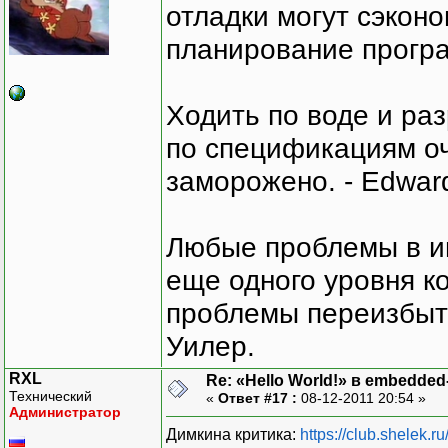
отладки могут сэкон
планирование програ
Ходить по воде и ра
по спецификациям оче
заморожено. - Edward
Любые проблемы в и
еще одного уровня ко
проблемы переизбыт
Уилер.
RXL
Re: «Hello World!» в embedde
Технический
«
Ответ #17 :
08-12-2011 20:54 »
Администратор
Димкина критика:
https://club.shelek.