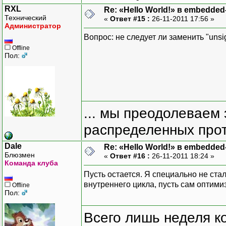
RXL
Re: «Hello World!» в embedde
Технический
«
Ответ #15 :
26-11-2011 17:56 »
Администратор
Вопрос: не следует ли заменить "unsig
Offline
Пол:
... мы преодолеваем 
распределенных прот
Dale
Re: «Hello World!» в embedde
Блюзмен
«
Ответ #16 :
26-11-2011 18:24 »
Команда клуба
Пусть остается. Я специально не ста
внутреннего цикла, пусть сам оптимиз
Offline
Пол:
Всего лишь неделя к