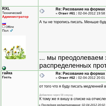
RXL
Re: Рисование на формах
Технический
«
Ответ #61 :
02-04-2012 19:58
Администратор
А ты не торопись писать. Меньше буд
Offline
Пол:
... мы преодолеваем 
распределенных прот
гайка
Re: Рисование на формах
Гость
«
Ответ #62 :
02-04-2012 20:01
от того что я буду писать медленней
Добавлено через 58 секунд:
К тому же я вишу в списке на отчисл
«
Последнее редактирование: 02-04-2012 20:02