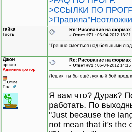
>FAQ ПО ПРОГР.
>ССЫЛКИ ПО ПРОГР
>Правила"Неотложки
гайка
Re: Рисование на формах
Гость
«
Ответ #71 :
06-04-2012 13:21
"Грешно смеяться над больными людь
Джон
Re: Рисование на формах
просто
«
Ответ #72 :
06-04-2012 14:15
Администратор
Лёшик, ты бы ещё лужный бой предло
Offline
Пол:
Я вам что? Дурак? П
работать. По выходн
"Just because the lan
not mean that it’s the 