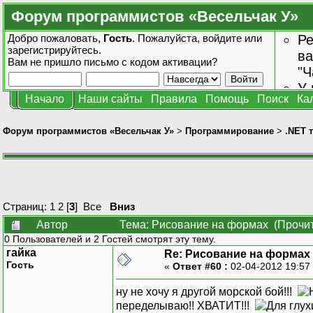
Форум программистов «Весельчак У»
Добро пожаловать,
Гость
. Пожалуйста,
войдите
или
Ре
зарегистрируйтесь
.
ва
Вам не пришло
письмо с кодом активации?
"Ч
У 
Начало
Наши сайты
Правила
Помощь
Поиск
Ка
от
зн
Форум программистов «Весельчак У»
>
Программирование
>
.NET 
Страниц:
1
2
[
3
]
Все
Вниз
Автор
Тема: Рисование на формах (Прочит
0 Пользователей и 2 Гостей смотрят эту тему.
гайка
Re: Рисование на формах
Гость
«
Ответ #60 :
02-04-2012 19:57
ну не хочу я другой морской бой!!!
переделываю!! ХВАТИТ!!!