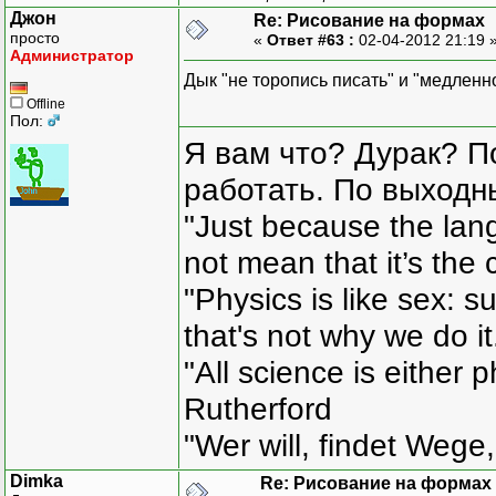
Джон
Re: Рисование на формах
просто
«
Ответ #63 :
02-04-2012 21:19 
Администратор
Дык "не торопись писать" и "медленн
Offline
Пол:
Я вам что? Дурак? П
работать. По выходн
"Just because the lan
not mean that it’s the 
"Physics is like sex: s
that's not why we do i
"All science is either 
Rutherford
"Wer will, findet Wege,
Dimka
Re: Рисование на формах