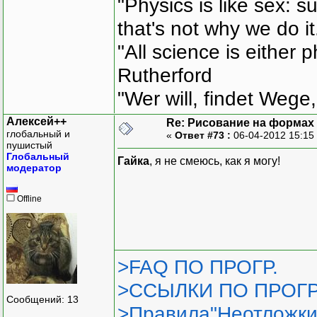
"Physics is like sex: s
that's not why we do i
"All science is either 
Rutherford
"Wer will, findet Wege,
Алексей++
Re: Рисование на формах
глобальный и
«
Ответ #73 :
06-04-2012 15:15
пушистый
Глобальный
Гайка
, я не смеюсь, как я могу!
модератор
Offline
>FAQ ПО ПРОГР.
>ССЫЛКИ ПО ПРОГР
Сообщений: 13
>Правила"Неотложки