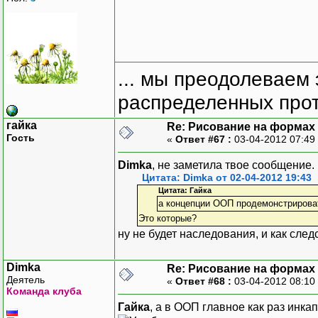
... мы преодолеваем 
распределенных прот
гайка
Re: Рисование на формах
Гость
«
Ответ #67 :
03-04-2012 07:49
Dimka
, не заметила твое сообщение.
Цитата: Dimka от 02-04-2012 19:43
Цитата: Гайка
а концепции ООП продемонстрирова
Это которые?
ну не будет наследования, и как сле
Dimka
Re: Рисование на формах
Деятель
«
Ответ #68 :
03-04-2012 08:10
Команда клуба
Гайка
, а в ООП главное как раз инка