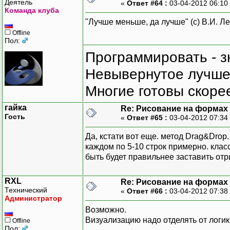
Деятель
«
Ответ #64 :
03-04-2012 06:10
Команда клуба
"Лучше меньше, да лучше" (с) В.И. Л
Offline
Пол:
Программировать - з
Невывернутое лучше,
Многие готовы скорее
гайка
Re: Рисование на формах
Гость
«
Ответ #65 :
03-04-2012 07:34
Да, кстати вот еще. метод Drag&Drop
каждом по 5-10 строк примерно. клас
быть будет правильнее заставить от
RXL
Re: Рисование на формах
Технический
«
Ответ #66 :
03-04-2012 07:38
Администратор
Возможно.
Визуализацию надо отделять от логики
Offline
Пол: