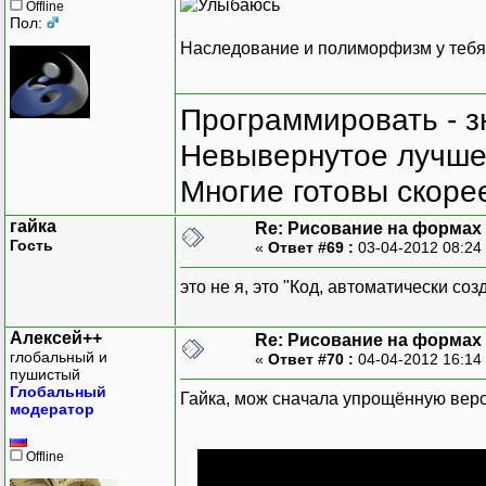
Offline
Пол:
Наследование и полиморфизм у тебя 
Программировать - з
Невывернутое лучше,
Многие готовы скорее
гайка
Re: Рисование на формах
Гость
«
Ответ #69 :
03-04-2012 08:24
это не я, это "Код, автоматически с
Алексей++
Re: Рисование на формах
глобальный и
«
Ответ #70 :
04-04-2012 16:14
пушистый
Глобальный
Гайка, мож сначала упрощённую верс
модератор
Offline