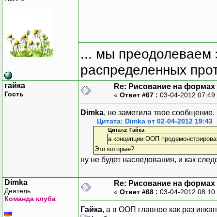
... мы преодолеваем 
распределенных прот
гайка
Re: Рисование на формах
Гость
«
Ответ #67 :
03-04-2012 07:49
Dimka
, не заметила твое сообщение.
Цитата: Dimka от 02-04-2012 19:43
Цитата: Гайка
а концепции ООП продемонстрирова
Это которые?
ну не будет наследования, и как сле
Dimka
Re: Рисование на формах
Деятель
«
Ответ #68 :
03-04-2012 08:10
Команда клуба
Гайка
, а в ООП главное как раз инка