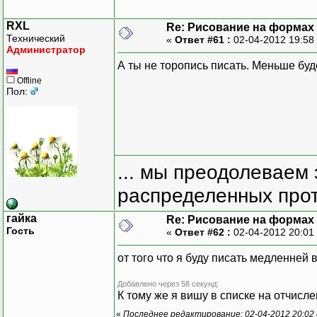
RXL
Re: Рисование на формах
Технический
«
Ответ #61 :
02-04-2012 19:58
Администратор
А ты не торопись писать. Меньше буд
Offline
Пол:
... мы преодолеваем 
распределенных прот
гайка
Re: Рисование на формах
Гость
«
Ответ #62 :
02-04-2012 20:01
от того что я буду писать медленней
Добавлено через 58 секунд:
К тому же я вишу в списке на отчисл
«
Последнее редактирование: 02-04-2012 20:02