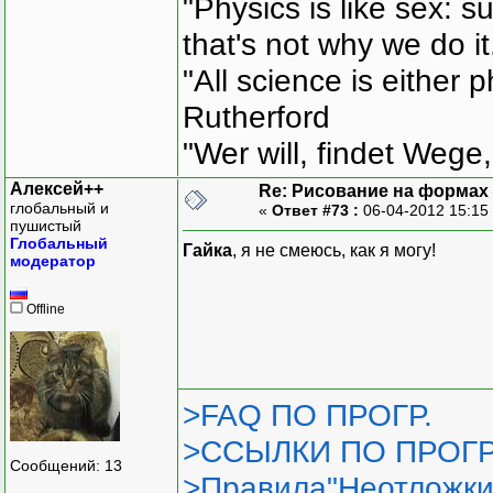
"Physics is like sex: s
that's not why we do i
"All science is either 
Rutherford
"Wer will, findet Wege,
Алексей++
Re: Рисование на формах
глобальный и
«
Ответ #73 :
06-04-2012 15:15
пушистый
Глобальный
Гайка
, я не смеюсь, как я могу!
модератор
Offline
>FAQ ПО ПРОГР.
>ССЫЛКИ ПО ПРОГР
Сообщений: 13
>Правила"Неотложки