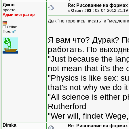
Джон
Re: Рисование на формах
просто
«
Ответ #63 :
02-04-2012 21:19
Администратор
Дык "не торопись писать" и "медленн
Offline
Пол:
Я вам что? Дурак? П
работать. По выходн
"Just because the lan
not mean that it’s the 
"Physics is like sex: s
that's not why we do i
"All science is either 
Rutherford
"Wer will, findet Wege,
Dimka
Re: Рисование на формах