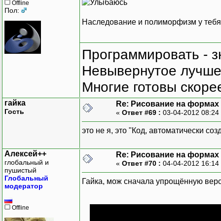
Offline
Пол:
Наследование и полиморфизм у тебя 
Программировать - з
Невывернутое лучше,
Многие готовы скорее
гайка
Re: Рисование на формах
Гость
«
Ответ #69 :
03-04-2012 08:24
это не я, это "Код, автоматически с
Алексей++
Re: Рисование на формах
глобальный и
«
Ответ #70 :
04-04-2012 16:14
пушистый
Глобальный
Гайка, мож сначала упрощённую верс
модератор
Offline