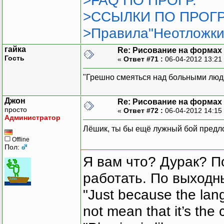
>FAQ ПО ПРОГР.
>ССЫЛКИ ПО ПРОГР
>Правила"Неотложки
гайка
Re: Рисование на формах
Гость
«
Ответ #71 :
06-04-2012 13:21
"Грешно смеяться над больными людь
Джон
Re: Рисование на формах
просто
«
Ответ #72 :
06-04-2012 14:15
Администратор
Лёшик, ты бы ещё лужный бой предло
Offline
Пол:
Я вам что? Дурак? П
работать. По выходн
"Just because the lan
not mean that it’s the 