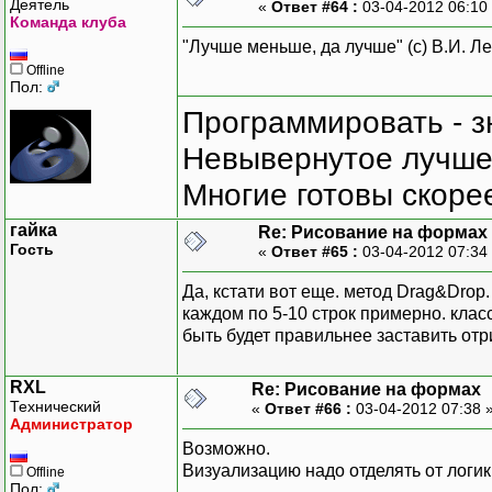
Деятель
«
Ответ #64 :
03-04-2012 06:10
Команда клуба
"Лучше меньше, да лучше" (с) В.И. Л
Offline
Пол:
Программировать - з
Невывернутое лучше,
Многие готовы скорее
гайка
Re: Рисование на формах
Гость
«
Ответ #65 :
03-04-2012 07:34
Да, кстати вот еще. метод Drag&Drop
каждом по 5-10 строк примерно. клас
быть будет правильнее заставить от
RXL
Re: Рисование на формах
Технический
«
Ответ #66 :
03-04-2012 07:38 
Администратор
Возможно.
Визуализацию надо отделять от логики
Offline
Пол: