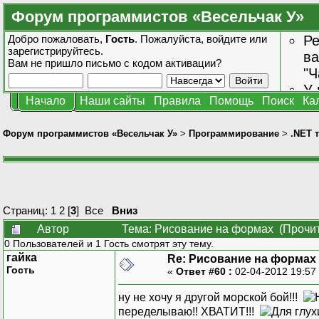
Форум программистов «Весельчак У»
Добро пожаловать,
Гость
. Пожалуйста,
войдите
или
Ре
зарегистрируйтесь
.
ва
Вам не пришло
письмо с кодом активации?
"Ч
У 
Начало
Наши сайты
Правила
Помощь
Поиск
Ка
от
зн
Форум программистов «Весельчак У»
>
Программирование
>
.NET 
Страниц:
1
2
[
3
]
Все
Вниз
Автор
Тема: Рисование на формах (Прочит
0 Пользователей и 1 Гость смотрят эту тему.
гайка
Re: Рисование на формах
Гость
«
Ответ #60 :
02-04-2012 19:57
ну не хочу я другой морской бой!!!
переделываю!! ХВАТИТ!!!