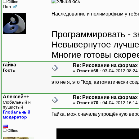
Offline
Пол:
Наследование и полиморфизм у тебя 
Программировать - з
Невывернутое лучше,
Многие готовы скорее
гайка
Re: Рисование на формах
Гость
«
Ответ #69 :
03-04-2012 08:24
это не я, это "Код, автоматически с
Алексей++
Re: Рисование на формах
глобальный и
«
Ответ #70 :
04-04-2012 16:14
пушистый
Глобальный
Гайка, мож сначала упрощённую верс
модератор
Offline