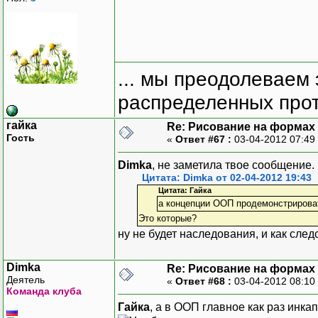
... мы преодолеваем 
распределенных прот
гайка
Re: Рисование на формах
Гость
«
Ответ #67 :
03-04-2012 07:49
Dimka
, не заметила твое сообщение.
Цитата: Dimka от 02-04-2012 19:43
Цитата: Гайка
а концепции ООП продемонстрирова
Это которые?
ну не будет наследования, и как сле
Dimka
Re: Рисование на формах
Деятель
«
Ответ #68 :
03-04-2012 08:10
Команда клуба
Гайка
, а в ООП главное как раз инка