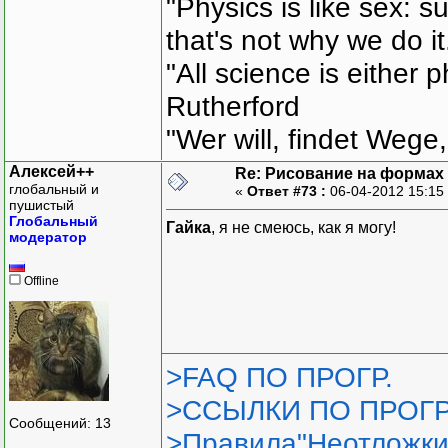
"Physics is like sex: s
that's not why we do i
"All science is either 
Rutherford
"Wer will, findet Wege,
Алексей++
Re: Рисование на формах
глобальный и
«
Ответ #73 :
06-04-2012 15:15
пушистый
Глобальный
Гайка
, я не смеюсь, как я могу!
модератор
Offline
>FAQ ПО ПРОГР.
>ССЫЛКИ ПО ПРОГР
Сообщений: 13
>Правила"Неотложки