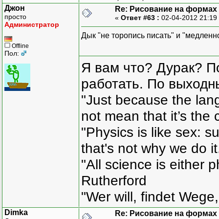
Джон
Re: Рисование на формах
просто
«
Ответ #63 :
02-04-2012 21:19
Администратор
Дык "не торопись писать" и "медленн
Offline
Пол:
Я вам что? Дурак? П
работать. По выходн
"Just because the lan
not mean that it’s the 
"Physics is like sex: s
that's not why we do i
"All science is either 
Rutherford
"Wer will, findet Wege,
Dimka
Re: Рисование на формах