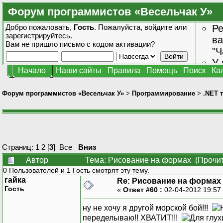
Форум программистов «Весельчак У»
Добро пожаловать,
Гость
. Пожалуйста,
войдите
или
Ре
зарегистрируйтесь
.
ва
Вам не пришло
письмо с кодом активации?
"Ч
У 
Начало
Наши сайты
Правила
Помощь
Поиск
Ка
от
зн
Форум программистов «Весельчак У»
>
Программирование
>
.NET 
Страниц:
1
2
[
3
]
Все
Вниз
Автор
Тема: Рисование на формах (Прочит
0 Пользователей и 1 Гость смотрят эту тему.
гайка
Re: Рисование на формах
Гость
«
Ответ #60 :
02-04-2012 19:57
ну не хочу я другой морской бой!!!
переделываю!! ХВАТИТ!!!