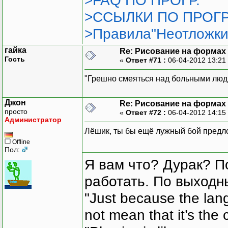
>FAQ ПО ПРОГР.
>ССЫЛКИ ПО ПРОГР
>Правила"Неотложки
гайка
Re: Рисование на формах
Гость
«
Ответ #71 :
06-04-2012 13:21
"Грешно смеяться над больными людь
Джон
Re: Рисование на формах
просто
«
Ответ #72 :
06-04-2012 14:15
Администратор
Лёшик, ты бы ещё лужный бой предло
Offline
Пол:
Я вам что? Дурак? П
работать. По выходн
"Just because the lan
not mean that it’s the 