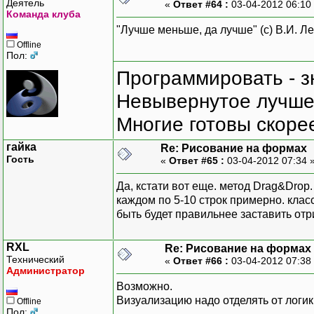
Деятель
«
Ответ #64 :
03-04-2012 06:10
Команда клуба
"Лучше меньше, да лучше" (с) В.И. Л
Offline
Пол:
Программировать - з
Невывернутое лучше,
Многие готовы скорее
гайка
Re: Рисование на формах
Гость
«
Ответ #65 :
03-04-2012 07:34 
Да, кстати вот еще. метод Drag&Drop
каждом по 5-10 строк примерно. клас
быть будет правильнее заставить от
RXL
Re: Рисование на формах
Технический
«
Ответ #66 :
03-04-2012 07:38
Администратор
Возможно.
Визуализацию надо отделять от логики
Offline
Пол: