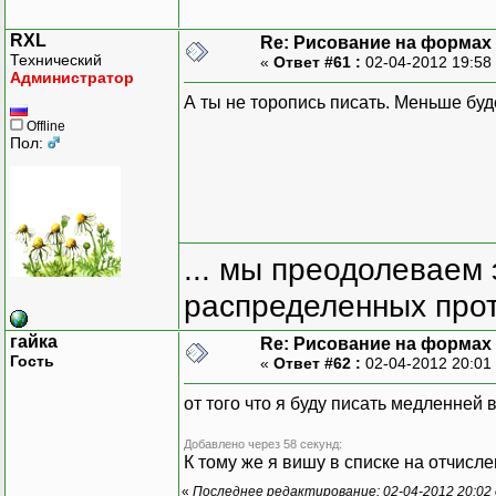
RXL
Re: Рисование на формах
Технический
«
Ответ #61 :
02-04-2012 19:58
Администратор
А ты не торопись писать. Меньше буд
Offline
Пол:
... мы преодолеваем 
распределенных прот
гайка
Re: Рисование на формах
Гость
«
Ответ #62 :
02-04-2012 20:01
от того что я буду писать медленней
Добавлено через 58 секунд:
К тому же я вишу в списке на отчисл
«
Последнее редактирование: 02-04-2012 20:02