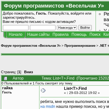
Форум программистов «Весельчак У»
Добро пожаловать,
Гость
. Пожалуйста,
войдите
или
Ре
зарегистрируйтесь
.
ва
Вам не пришло
письмо с кодом активации?
"Ч
У 
Начало
Наши сайты
Правила
Помощь
Поиск
Ка
от
зн
Форум программистов «Весельчак У»
>
Программирование
>
.NET 
Страниц: [
1
]
Вниз
Автор
Тема: List<T>.Find (Прочитано 15202
0 Пользователей и 1 Гость смотрят эту тему.
гайка
List<T>.Find
Гость
«
:
29-03-2012 19:02 »
ребята, мне нужно выполнить поиск в
на msdn
нашла пример поиска, но у м