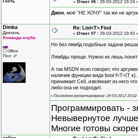
Гость
«
Ответ #6 :
29-03-2012 19:24 
Джон
, моё "НЕ ХОЧУ" так же не аргу
Dimka
Re: List<T>.Find
Деятель
«
Ответ #7 :
29-03-2012 19:43 
Команда клуба
Но без лямбд подобные задачи решаю
Offline
Пол:
Лямбды проще. Нужно их лишь поня
А так MSDN ясно говорит, что аргуме
наличие функции вида bool f<T>(T x)
принимает Cell, извлекает из него чт
либо она не подходит.
«
Последнее редактирование: 29-03-2012 20:02
Программировать - з
Невывернутое лучше,
Многие готовы скорее