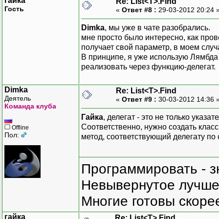
гайка
Re: List<T>.Find
Гость
«
Ответ #8 :
29-03-2012 20:24 
Dimka
, мы уже в чате разобрались.
мне просто было интересно, как про
получает свой параметр, в моем случа
В принципе, я уже использую Лямбда 
реализовать через функцию-делегат.
Dimka
Re: List<T>.Find
Деятель
«
Ответ #9 :
30-03-2012 14:36 
Команда клуба
Гайка
, делегат - это не только указа
Соответственно, нужно создать класс
Offline
Пол:
метод, соответствующий делегату по 
Программировать - з
Невывернутое лучше,
Многие готовы скорее
гайка
Re: List<T>.Find