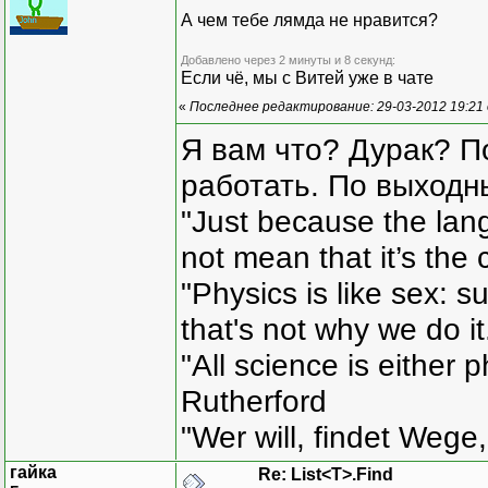
А чем тебе лямда не нравится?
Добавлено через 2 минуты и 8 секунд:
Если чё, мы с Витей уже в чате
«
Последнее редактирование: 29-03-2012 19:21
Я вам что? Дурак? П
работать. По выходн
"Just because the lan
not mean that it’s the 
"Physics is like sex: s
that's not why we do i
"All science is either 
Rutherford
"Wer will, findet Wege,
гайка
Re: List<T>.Find