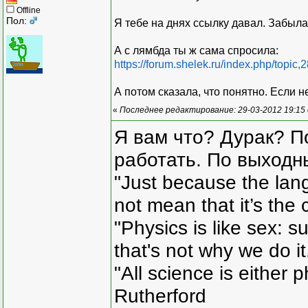
Offline
Пол:
Я тебе на днях ссылку давал. Забыла
А с лямбда ты ж сама спросила:
https://forum.shelek.ru/index.php/top
А потом сказала, что понятно. Если н
«
Последнее редактирование: 29-03-2012 19:15
Я вам что? Дурак? П
работать. По выходн
"Just because the lan
not mean that it’s the 
"Physics is like sex: s
that's not why we do i
"All science is either 
Rutherford