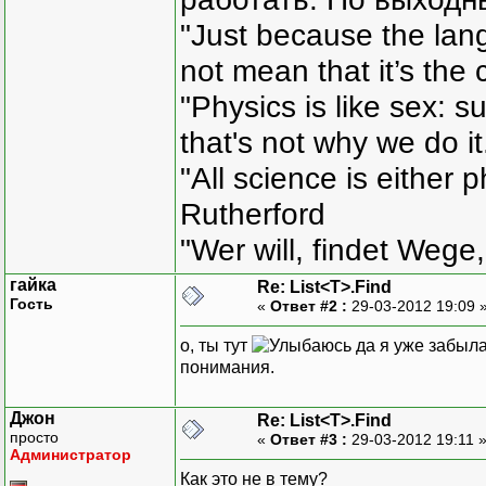
"Just because the lan
not mean that it’s the 
"Physics is like sex: s
that's not why we do i
"All science is either 
Rutherford
"Wer will, findet Wege,
гайка
Re: List<T>.Find
Гость
«
Ответ #2 :
29-03-2012 19:09 
о, ты тут
да я уже забыла
понимания.
Джон
Re: List<T>.Find
просто
«
Ответ #3 :
29-03-2012 19:11 
Администратор
Как это не в тему?