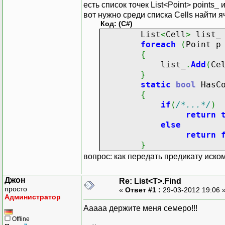
есть список точек List<Point> points_ 
вот нужно среди списка Cells найти я
Код: (C#)
List
<
Cell
>
list
foreach
(
Point 
{
list_
.
Add
(
Ce
}
static
bool
HasCo
{
if
(
/*...*/
)
return
else
return
}
вопрос: как передать предикату иско
Джон
Re: List<T>.Find
просто
«
Ответ #1 :
29-03-2012 19:06 
Администратор
Ааааа держите меня семеро!!!
Offline