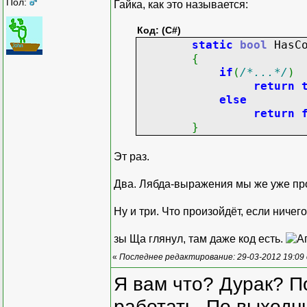
Пол:
Гайка, как это называется:
Код: (C#)
static
bool
HasCo
{
if
(
/*...*/
)
return
else
return
}
Эт раз.
Два. Лябда-выражения мы же уже пр
Ну и три. Что произойдёт, если ничег
зы Ща глянул, там даже код есть.
«
Последнее редактирование: 29-03-2012 19:09
Я вам что? Дурак? П
работать. По выходн