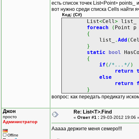
есть список точек List<Point> points_ 
вот нужно среди списка Cells найти я
Код: (C#)
List
<
Cell
>
list
foreach
(
Point 
{
list_
.
Add
(
Ce
}
static
bool
HasCo
{
if
(
/*...*/
)
return
else
return
}
вопрос: как передать предикату иско
Джон
Re: List<T>.Find
просто
«
Ответ #1 :
29-03-2012 19:06 
Администратор
Ааааа держите меня семеро!!!
Offline