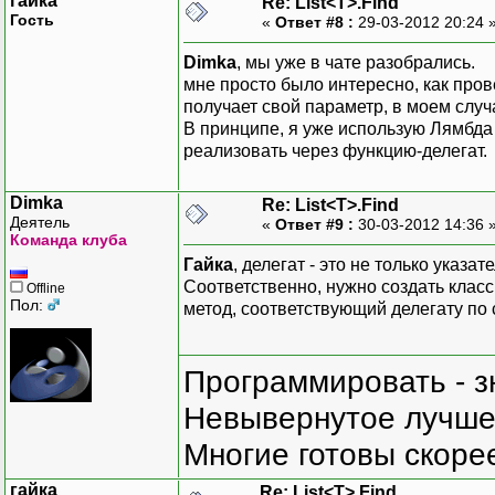
гайка
Re: List<T>.Find
Гость
«
Ответ #8 :
29-03-2012 20:24 
Dimka
, мы уже в чате разобрались.
мне просто было интересно, как про
получает свой параметр, в моем случа
В принципе, я уже использую Лямбда 
реализовать через функцию-делегат.
Dimka
Re: List<T>.Find
Деятель
«
Ответ #9 :
30-03-2012 14:36 
Команда клуба
Гайка
, делегат - это не только указа
Соответственно, нужно создать класс
Offline
Пол:
метод, соответствующий делегату по 
Программировать - з
Невывернутое лучше,
Многие готовы скорее
гайка
Re: List<T>.Find