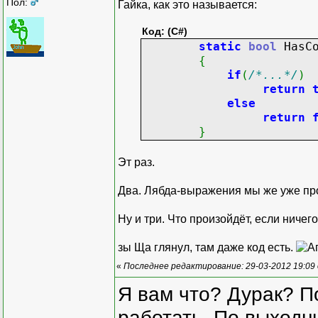
Пол:
Гайка, как это называется:
Код: (C#)
static
bool
HasCo
{
if
(
/*...*/
)
return
else
return
}
Эт раз.
Два. Лябда-выражения мы же уже пр
Ну и три. Что произойдёт, если ничег
зы Ща глянул, там даже код есть.
«
Последнее редактирование: 29-03-2012 19:09
Я вам что? Дурак? П
работать. По выходн