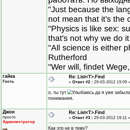
"Just because the lan
not mean that it’s the 
"Physics is like sex: s
that's not why we do i
"All science is either 
Rutherford
"Wer will, findet Wege,
гайка
Re: List<T>.Find
Гость
«
Ответ #2 :
29-03-2012 19:09 
о, ты тут
да я уже забыла
понимания.
Джон
Re: List<T>.Find
просто
«
Ответ #3 :
29-03-2012 19:11 
Администратор
Как это не в тему?