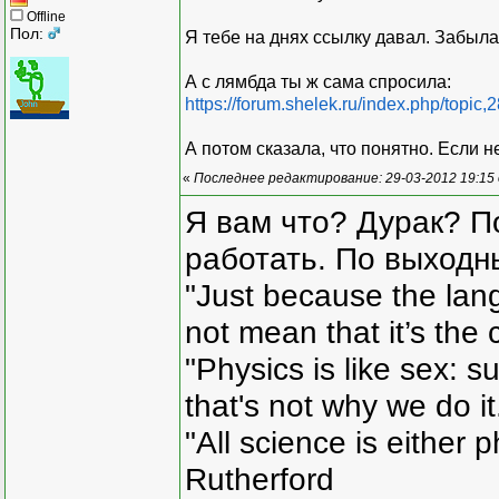
Offline
Пол:
Я тебе на днях ссылку давал. Забыла
А с лямбда ты ж сама спросила:
https://forum.shelek.ru/index.php/top
А потом сказала, что понятно. Если н
«
Последнее редактирование: 29-03-2012 19:15
Я вам что? Дурак? П
работать. По выходн
"Just because the lan
not mean that it’s the 
"Physics is like sex: s
that's not why we do i
"All science is either 
Rutherford