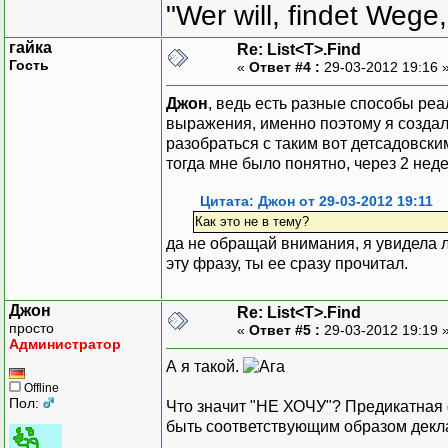
"Wer will, findet Wege,
гайка
Re: List<T>.Find
Гость
«
Ответ #4 :
29-03-2012 19:16 
Джон
, ведь есть разные способы ре
выражения, именно поэтому я создала
разобраться с таким вот детсадовски
тогда мне было понятно, через 2 неде
Цитата: Джон от 29-03-2012 19:11
Как это не в тему?
да не обращай внимания, я увидела л
эту фразу, ты ее сразу прочитал.
Джон
Re: List<T>.Find
просто
«
Ответ #5 :
29-03-2012 19:19 
Администратор
А я такой.
Offline
Пол:
Что значит "НЕ ХОЧУ"? Предикатная ф
быть соответствующим образом декла