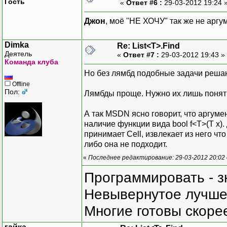
Гость
«
Ответ #6 :
29-03-2012 19:24 
Джон
, моё "НЕ ХОЧУ" так же не аргу
Dimka
Re: List<T>.Find
Деятель
«
Ответ #7 :
29-03-2012 19:43 »
Команда клуба
Но без лямбд подобные задачи решаю
Offline
Пол:
Лямбды проще. Нужно их лишь поня
А так MSDN ясно говорит, что аргуме
наличие функции вида bool f<T>(T x)
принимает Cell, извлекает из него чт
либо она не подходит.
«
Последнее редактирование: 29-03-2012 20:02
Программировать - з
Невывернутое лучше,
Многие готовы скорее