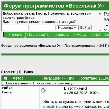
Форум программистов «Весельчак У»
Добро пожаловать,
Гость
. Пожалуйста,
войдите
или
Ре
зарегистрируйтесь
.
ва
Вам не пришло
письмо с кодом активации?
"Ч
У 
Начало
Наши сайты
Правила
Помощь
Поиск
Ка
от
зн
Форум программистов «Весельчак У»
>
Программирование
>
.NET 
Страниц: [
1
]
Вниз
Автор
Тема: List<T>.Find (Прочитано 15196
0 Пользователей и 1 Гость смотрят эту тему.
гайка
List<T>.Find
Гость
«
:
29-03-2012 19:02 »
ребята, мне нужно выполнить поиск в
на msdn
нашла пример поиска, но у м