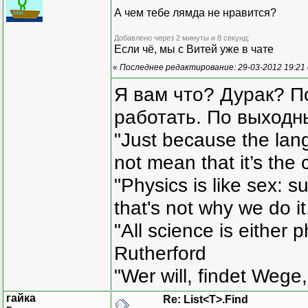
А чем тебе лямда не нравится?
Добавлено через 2 минуты и 8 секунд:
Если чё, мы с Витей уже в чате
«
Последнее редактирование: 29-03-2012 19:21
Я вам что? Дурак? П
работать. По выходн
"Just because the lan
not mean that it’s the 
"Physics is like sex: s
that's not why we do i
"All science is either 
Rutherford
"Wer will, findet Wege,
гайка
Re: List<T>.Find