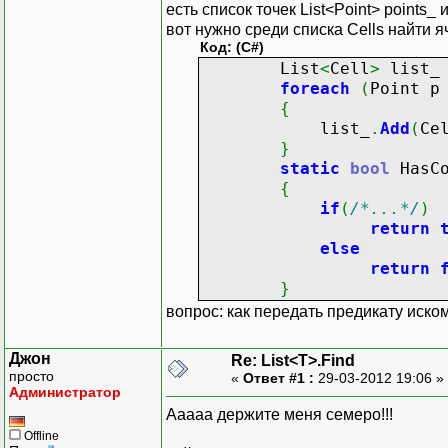
есть список точек List<Point> points_ 
вот нужно среди списка Cells найти я
Код: (C#)
List
<
Cell
>
list
foreach
(
Point 
{
list_
.
Add
(
Ce
}
static
bool
HasCo
{
if
(
/*...*/
)
return
else
return
}
вопрос: как передать предикату иско
Джон
Re: List<T>.Find
просто
«
Ответ #1 :
29-03-2012 19:06 »
Администратор
Ааааа держите меня семеро!!!
Offline