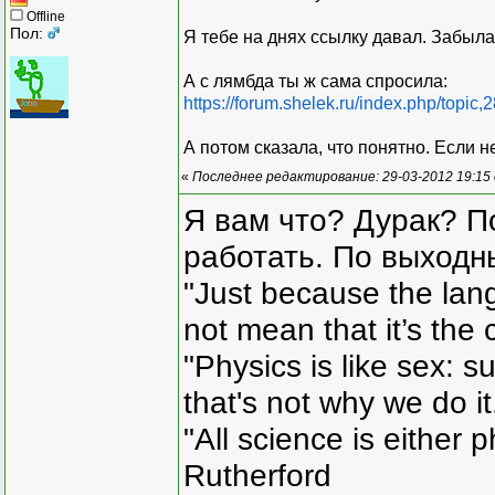
Offline
Пол:
Я тебе на днях ссылку давал. Забыла
А с лямбда ты ж сама спросила:
https://forum.shelek.ru/index.php/top
А потом сказала, что понятно. Если н
«
Последнее редактирование: 29-03-2012 19:15
Я вам что? Дурак? П
работать. По выходн
"Just because the lan
not mean that it’s the 
"Physics is like sex: s
that's not why we do i
"All science is either 
Rutherford