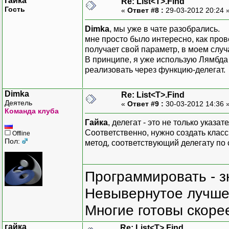
гайка
Re: List<T>.Find
Гость
«
Ответ #8 :
29-03-2012 20:24 
Dimka
, мы уже в чате разобрались.
мне просто было интересно, как про
получает свой параметр, в моем случа
В принципе, я уже использую Лямбда 
реализовать через функцию-делегат.
Dimka
Re: List<T>.Find
Деятель
«
Ответ #9 :
30-03-2012 14:36 
Команда клуба
Гайка
, делегат - это не только указа
Соответственно, нужно создать класс
Offline
Пол:
метод, соответствующий делегату по 
Программировать - з
Невывернутое лучше,
Многие готовы скорее
гайка
Re: List<T>.Find