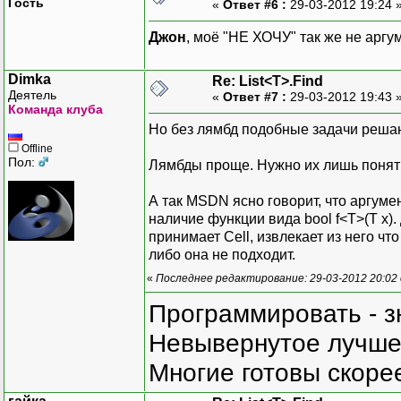
Гость
«
Ответ #6 :
29-03-2012 19:24 
Джон
, моё "НЕ ХОЧУ" так же не аргу
Dimka
Re: List<T>.Find
Деятель
«
Ответ #7 :
29-03-2012 19:43 
Команда клуба
Но без лямбд подобные задачи решаю
Offline
Пол:
Лямбды проще. Нужно их лишь поня
А так MSDN ясно говорит, что аргуме
наличие функции вида bool f<T>(T x)
принимает Cell, извлекает из него чт
либо она не подходит.
«
Последнее редактирование: 29-03-2012 20:02
Программировать - з
Невывернутое лучше,
Многие готовы скорее