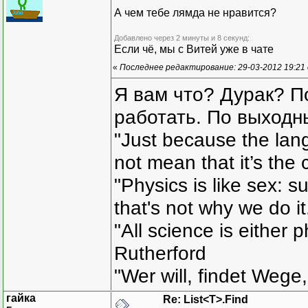
А чем тебе лямда не нравится?
Добавлено через 2 минуты и 8 секунд:
Если чё, мы с Витей уже в чате
«
Последнее редактирование: 29-03-2012 19:21
Я вам что? Дурак? П
работать. По выходн
"Just because the lan
not mean that it’s the 
"Physics is like sex: s
that's not why we do i
"All science is either 
Rutherford
"Wer will, findet Wege,
гайка
Re: List<T>.Find