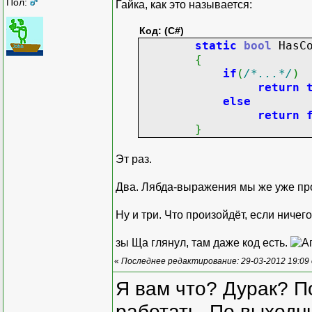
Пол:
Гайка, как это называется:
Код: (C#)
static
bool
HasCo
{
if
(
/*...*/
)
return
else
return
}
Эт раз.
Два. Лябда-выражения мы же уже пр
Ну и три. Что произойдёт, если ничег
зы Ща глянул, там даже код есть.
«
Последнее редактирование: 29-03-2012 19:09
Я вам что? Дурак? П
работать. По выходн