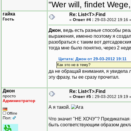
"Wer will, findet Wege,
гайка
Re: List<T>.Find
Гость
«
Ответ #4 :
29-03-2012 19:16 
Джон
, ведь есть разные способы ре
выражения, именно поэтому я создала
разобраться с таким вот детсадовски
тогда мне было понятно, через 2 неде
Цитата: Джон от 29-03-2012 19:11
Как это не в тему?
да не обращай внимания, я увидела л
эту фразу, ты ее сразу прочитал.
Джон
Re: List<T>.Find
просто
«
Ответ #5 :
29-03-2012 19:19 
Администратор
А я такой.
Offline
Пол:
Что значит "НЕ ХОЧУ"? Предикатная ф
быть соответствующим образом декла