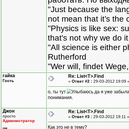
"Just because the lan
not mean that it’s the 
"Physics is like sex: s
that's not why we do i
"All science is either 
Rutherford
"Wer will, findet Wege,
гайка
Re: List<T>.Find
Гость
«
Ответ #2 :
29-03-2012 19:09 
о, ты тут
да я уже забыла
понимания.
Джон
Re: List<T>.Find
просто
«
Ответ #3 :
29-03-2012 19:11 
Администратор
Как это не в тему?