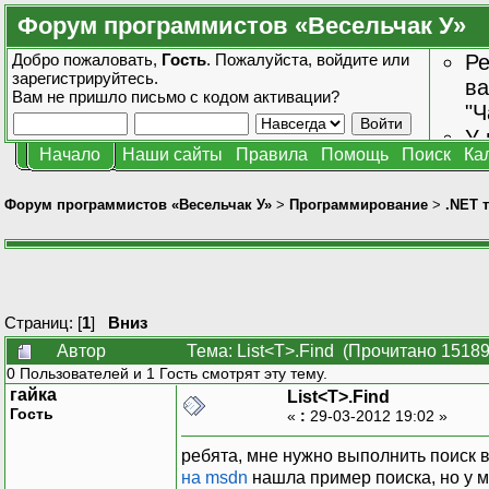
Форум программистов «Весельчак У»
Добро пожаловать,
Гость
. Пожалуйста,
войдите
или
Ре
зарегистрируйтесь
.
ва
Вам не пришло
письмо с кодом активации?
"Ч
У 
Начало
Наши сайты
Правила
Помощь
Поиск
Ка
от
зн
Форум программистов «Весельчак У»
>
Программирование
>
.NET 
Страниц: [
1
]
Вниз
Автор
Тема: List<T>.Find (Прочитано 15189
0 Пользователей и 1 Гость смотрят эту тему.
гайка
List<T>.Find
Гость
«
:
29-03-2012 19:02 »
ребята, мне нужно выполнить поиск в
на msdn
нашла пример поиска, но у м