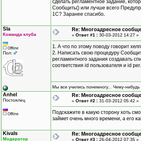
сделать регламентное задание, котор
Сообщить() или лучше всего Предупр
1С? Заранее спасибо.
Sla
Re: Многоадресное сообщ
Команда клуба
«
Ответ #1 :
30-03-2012 14:27 »
1. А что по этому поводу говорит хел
Offline
2. Написать свою процедуру Сообщи
Пол:
регламентного задания создавать спи
соответствия id пользователя и id р
Мы все учились понемногу... Чему-нибудь 
Anhel
Re: Многоадресное сообщ
Постоялец
«
Ответ #2 :
31-03-2012 05:42 »
Подскажите в какую сторону хоть см
Offline
займет очень много времени, а его ка
Kivals
Re: Многоадресное сообщ
Модератор
«
Ответ #3 :
26-04-2012 07:35 »