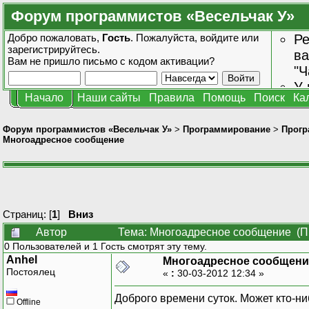
Форум программистов «Весельчак У»
Добро пожаловать,
Гость
. Пожалуйста,
войдите
или
Ре
зарегистрируйтесь
.
ва
Вам не пришло
письмо с кодом активации?
"Ч
У 
Начало
Наши сайты
Правила
Помощь
Поиск
Ка
от
зн
Форум программистов «Весельчак У»
>
Программирование
>
Прогр
Многоадресное сообщение
Страниц: [
1
]
Вниз
Автор
Тема: Многоадресное сообщение (Пр
0 Пользователей и 1 Гость смотрят эту тему.
Anhel
Многоадресное сообщени
Постоялец
«
:
30-03-2012 12:34 »
Доброго времени суток. Может кто-ни
Offline