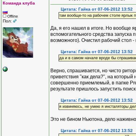
Команда клуба
Цитата: Гайка от 07-06-2012 13:52
там вообще-то на рабочем столе ярлык 
Offline
Пол:
Да, я его нашел в итоге. Но вообще 
вспомогательного средства запуска п
возможного). Очистил рабочий стол -
Цитата: Гайка от 07-06-2012 13:52
да и в самом начале вроде бы спрашивае
Верно, спрашивается, но чисто ритор
приветствия "как дела?", на который
совершенно приемлемый, в папке Prog
результате пришлось запустить поиск 
Цитата: Гайка от 07-06-2012 13:52
я извиняюсь, не умею я инсталяторы дел
Это не бином Ньютона, дело наживно
Цитата: Гайка от 07-06-2012 13:52