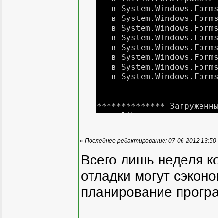
в System.Windows.Forms.
в System.Windows.Forms.C
в System.Windows.Forms.
в System.Windows.Forms.
в System.Windows.Forms.
в System.Windows.Forms.
в System.Windows.Forms.
в System.Windows.Forms.N
************** Загруженн
mscorlib
Версия сборки: 4.0.0.
Версия Win32: 4.0.3031
«
Последнее редактирование: 07-06-2012 13:50
CodeBase: file:///C:/Wi
------------------------
Всего лишь неделя к
Tetris
отладки могут сэкон
Версия сборки: 1.0.0.
Версия Win32: 1.0.0.
планирование програ
CodeBase: file:///E:/T
------------------------
System.Windows.Forms