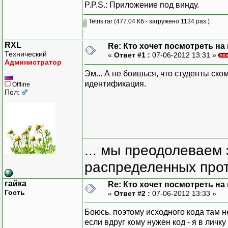
P.P.S.: Приложение под винду.
Tetris.rar
(477.04 Кб - загружено 1134 раз.)
RXL
Re: Кто хочет посмотреть на
Технический
«
Ответ #1 :
07-06-2012 13:31 »
Администратор
Эм... А не боишься, что студенты ск
идентификация.
Offline
Пол:
... мы преодолеваем 
распределенных прот
гайка
Re: Кто хочет посмотреть на
Гость
«
Ответ #2 :
07-06-2012 13:33 »
Боюсь. поэтому исходного кода там н
если вдруг кому нужен код - я в личку