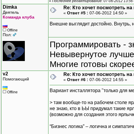
CodeBase: file:///C:/Win
«
Последнее редактирование: 07-06-2012 13:56
------------------------
Dimka
Re: Кто хочет посмотреть на
mscorlib.resources
Деятель
«
Ответ #5 :
07-06-2012 14:50 »
Команда клуба
Версия сборки: 4.0.0.
Внешне выглядит достойно. Внутрь, 
Версия Win32: 4.0.3031
CodeBase: file:///C:/Win
Offline
Пол:
------------------------
System.Windows.Forms.res
Программировать - з
Версия сборки: 4.0.0.
Невывернутое лучше,
Версия Win32: 4.0.3031
CodeBase: file:///C:/Win
Многие готовы скорее
------------------------
v2
Re: Кто хочет посмотреть на
************** Оперативн
Помогающий
«
Ответ #6 :
07-06-2012 14:55 »
Для подключения оператив
приложения или компьютер
Вариант инсталлятора "только для ме
Offline
значение jitDebugging, у
Приложение также должно 
> там вообще-то на рабочем столе я
отладкой.
не знаю, кто в ЬЫ придумал такие ярл
(возможно для создания этого ярлычк
Например:
“Бизнес логика” – логична и симпати
<configuration>