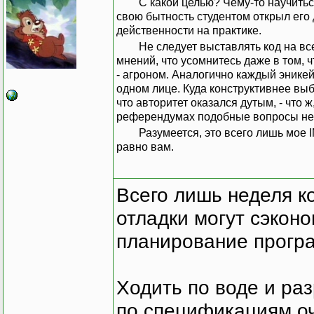
С какой целью? Чему-то научиться? В таком случае осмелюсь предложить совет человека, который в
свою бытность студентом открыл его 
действенности на практике.
Не следует выставлять код на всеобщее обсуждение - получите в ответ столько взаимоисключающих
мнений, что усомнитесь даже в том, 
- агроном. Аналогично каждый энике
одном лице. Куда конструктивнее выб
что авторитет оказался дутым, - что 
референдумах подобные вопросы не
Разумеется, это всего лишь мое IMHO, хоть и неоднократно проверенное на практике. Решать все
равно вам.
Всего лишь неделя к
отладки могут сэкон
планирование програ
Ходить по воде и ра
по спецификациям оче