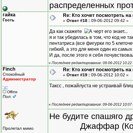
распределенных прот
гайка
Re: Кто хочет посмотреть на
Гость
«
Ответ #18 :
09-06-2012 09:42 »
Да как скажете
я и так убедилась в том, что код не т
пентатриса (все фигурки по 5 клеточ
гибкий, а это для меня один из самы
И да, после этого я себя почувств
«
Последнее редактирование: 09-06-2012 10:22
Finch
Re: Кто хочет посмотреть на
Спокойный
«
Ответ #19 :
09-06-2012 10:02 »
Администратор
Таксс , пожайлуста не устраивай бли
Offline
Пол:
«
Последнее редактирование: 09-06-2012 10:07 
Не будите спашяго д
Джаффар (Ко
Пролетал мимо