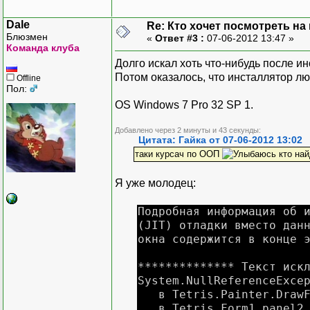
Dale
Re: Кто хочет посмотреть на
Блюзмен
«
Ответ #3 :
07-06-2012 13:47 »
Команда клуба
Долго искал хоть что-нибудь после ин
Потом оказалось, что инсталлятор лю
Offline
Пол:
OS Windows 7 Pro 32 SP 1.
Добавлено через 2 минуты и 43 секунды:
Цитата: Гайка от 07-06-2012 13:02
таки курсач по ООП
кто най
Я уже молодец:
Подробная информация об 
(JIT) отладки вместо дан
окна содержится в конце 
************** Текст иск
System.NullReferenceExce
в Tetris.Painter.DrawFi
в Tetris.Form1.panel2_P