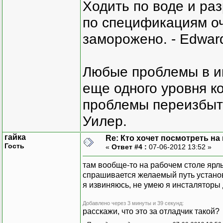
Ходить по воде и ра
Версия сборки: 4.0.0.
Версия Win32: 4.0.3031
по спецификациям оче
CodeBase: file:///C:/Win
------------------------
заморожено. - Edward
System.Drawing
Версия сборки: 4.0.0.
Версия Win32: 4.0.3031
Любые проблемы в и
CodeBase: file:///C:/Win
------------------------
еще одного уровня ко
System
проблемы переизбыт
Версия сборки: 4.0.0.
Версия Win32: 4.0.3031
Уилер.
CodeBase: file:///C:/Win
------------------------
гайка
Re: Кто хочет посмотреть на
System.Configuration
Гость
«
Ответ #4 :
07-06-2012 13:52 »
Версия сборки: 4.0.0.
Версия Win32: 4.0.3031
там вообще-то на рабочем столе ярлы
CodeBase: file:///C:/Win
спрашивается желаемый путь установ
------------------------
я извиняюсь, не умею я инсталяторы д
System.Xml
Версия сборки: 4.0.0.
Добавлено через 3 минуты и 39 секунд:
расскажи, что это за отладчик такой?
Версия Win32: 4.0.3031