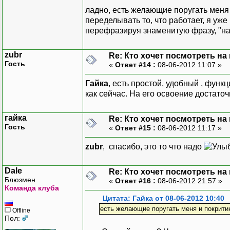
ладно, есть желающие поругать меня
переделывать то, что работает, я уже
перефразируя знаменитую фразу, "на
zubr
Re: Кто хочет посмотреть на
Гость
«
Ответ #14 :
08-06-2012 11:07 »
Гайка
, есть простой, удобный , функ
как сейчас. На его освоение достато
гайка
Re: Кто хочет посмотреть на
Гость
«
Ответ #15 :
08-06-2012 11:17 »
zubr
, спасибо, это то что надо
Dale
Re: Кто хочет посмотреть на
Блюзмен
«
Ответ #16 :
08-06-2012 21:57 »
Команда клуба
Цитата: Гайка от 08-06-2012 10:40
есть желающие поругать меня и покрити
Offline
Пол: