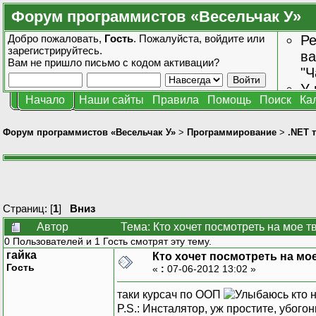
Форум программистов «Весельчак У»
Добро пожаловать,
Гость
. Пожалуйста,
войдите
или
Ре
зарегистрируйтесь
.
ва
Вам не пришло
письмо с кодом активации?
"Ч
У 
Начало
Наши сайты
Правила
Помощь
Поиск
Ка
от
зн
Форум программистов «Весельчак У»
>
Программирование
>
.NET 
Страниц: [
1
]
Вниз
Автор
Тема: Кто хочет посмотреть на мое 
0 Пользователей и 1 Гость смотрят эту тему.
гайка
Кто хочет посмотреть на мо
Гость
«
:
07-06-2012 13:02 »
таки курсач по ООП
кто н
P.S.: Инсталятор, уж простите, убогон