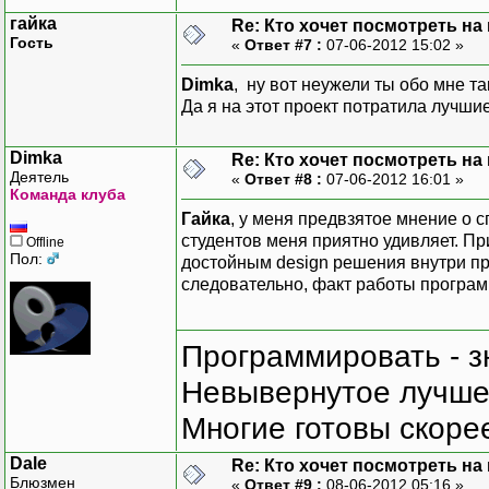
<system.windows.forms 
гайка
Re: Кто хочет посмотреть на
</configuration>
Гость
«
Ответ #7 :
07-06-2012 15:02 »
При включенной отладке J
Dimka
, ну вот неужели ты обо мне 
пересылается отладчику J
Да я на этот проект потратила лучши
вместо того чтобы обраба
Dimka
Re: Кто хочет посмотреть на
Деятель
«
Ответ #8 :
07-06-2012 16:01 »
Команда клуба
Гайка
, у меня предвзятое мнение о 
студентов меня приятно удивляет. П
Offline
Пол:
достойным design решения внутри пр
следовательно, факт работы програм
Программировать - з
Невывернутое лучше,
Многие готовы скорее
Dale
Re: Кто хочет посмотреть на
Блюзмен
«
Ответ #9 :
08-06-2012 05:16 »