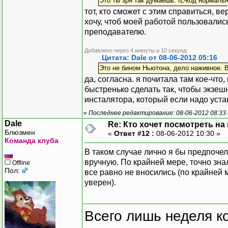
Это ты зря так думаешь. IL-код нормал
тот, кто сможет с этим справиться, в
хочу, чтоб моей работой пользовалис
преподавателю.
Добавлено через 4 минуты и 10 секунд:
Цитата: Dale от 08-06-2012 05:16
Это не бином Ньютона, дело наживное. 
да, согласна. я почитала там кое-чт
быстренько сделать так, чтобы экзешн
инсталятора, который если надо устан
«
Последнее редактирование: 08-06-2012 08:33
Dale
Re: Кто хочет посмотреть на
Блюзмен
«
Ответ #12 :
08-06-2012 10:30 »
Команда клуба
В таком случае лично я бы предпоче
вручную. По крайней мере, точно знал
Offline
Пол:
все равно не вносились (по крайней м
уверен).
Всего лишь неделя к