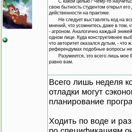
С какой целью? Чему-то научиться? В таком случае осмелюсь предложить совет человека, который в
свою бытность студентом открыл его 
действенности на практике.
Не следует выставлять код на всеобщее обсуждение - получите в ответ столько взаимоисключающих
мнений, что усомнитесь даже в том, 
- агроном. Аналогично каждый энике
одном лице. Куда конструктивнее выб
что авторитет оказался дутым, - что 
референдумах подобные вопросы не
Разумеется, это всего лишь мое IMHO, хоть и неоднократно проверенное на практике. Решать все
равно вам.
Всего лишь неделя к
отладки могут сэкон
планирование програ
Ходить по воде и ра
по спецификациям оче