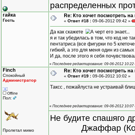
распределенных прот
гайка
Re: Кто хочет посмотреть на
Гость
«
Ответ #18 :
09-06-2012 09:42 »
Да как скажете
я и так убедилась в том, что код не т
пентатриса (все фигурки по 5 клеточ
гибкий, а это для меня один из самы
И да, после этого я себя почувств
«
Последнее редактирование: 09-06-2012 10:22
Finch
Re: Кто хочет посмотреть на
Спокойный
«
Ответ #19 :
09-06-2012 10:02 »
Администратор
Таксс , пожайлуста не устраивай бли
Offline
Пол:
«
Последнее редактирование: 09-06-2012 10:07 
Не будите спашяго д
Джаффар (Ко
Пролетал мимо