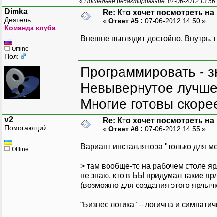
CodeBase: file:///C:/Win
«
Последнее редактирование: 07-06-2012 13:56
------------------------
Dimka
Re: Кто хочет посмотреть на
mscorlib.resources
Деятель
«
Ответ #5 :
07-06-2012 14:50 »
Команда клуба
Версия сборки: 4.0.0.
Внешне выглядит достойно. Внутрь, 
Версия Win32: 4.0.3031
CodeBase: file:///C:/Win
Offline
Пол:
------------------------
System.Windows.Forms.res
Программировать - з
Версия сборки: 4.0.0.
Невывернутое лучше,
Версия Win32: 4.0.3031
CodeBase: file:///C:/Win
Многие готовы скорее
------------------------
v2
Re: Кто хочет посмотреть на
************** Оперативн
Помогающий
«
Ответ #6 :
07-06-2012 14:55 »
Для подключения оператив
приложения или компьютер
Вариант инсталлятора "только для ме
Offline
значение jitDebugging, у
Приложение также должно 
> там вообще-то на рабочем столе я
отладкой.
не знаю, кто в ЬЫ придумал такие ярл
(возможно для создания этого ярлычк
Например:
“Бизнес логика” – логична и симпати
<configuration>