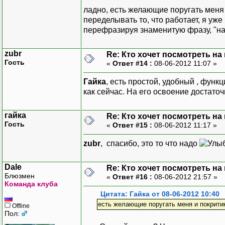
ладно, есть желающие поругать меня
переделывать то, что работает, я уже
перефразируя знаменитую фразу, "на
zubr
Re: Кто хочет посмотреть на
Гость
«
Ответ #14 :
08-06-2012 11:07 »
Гайка
, есть простой, удобный , функ
как сейчас. На его освоение достато
гайка
Re: Кто хочет посмотреть на
Гость
«
Ответ #15 :
08-06-2012 11:17 »
zubr
, спасибо, это то что надо
Dale
Re: Кто хочет посмотреть на
Блюзмен
«
Ответ #16 :
08-06-2012 21:57 »
Команда клуба
Цитата: Гайка от 08-06-2012 10:40
есть желающие поругать меня и покрити
Offline
Пол: