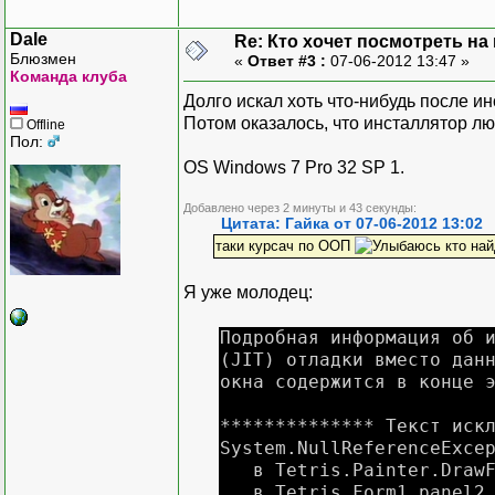
Dale
Re: Кто хочет посмотреть на
Блюзмен
«
Ответ #3 :
07-06-2012 13:47 »
Команда клуба
Долго искал хоть что-нибудь после ин
Потом оказалось, что инсталлятор лю
Offline
Пол:
OS Windows 7 Pro 32 SP 1.
Добавлено через 2 минуты и 43 секунды:
Цитата: Гайка от 07-06-2012 13:02
таки курсач по ООП
кто най
Я уже молодец:
Подробная информация об 
(JIT) отладки вместо дан
окна содержится в конце 
************** Текст иск
System.NullReferenceExce
в Tetris.Painter.DrawFi
в Tetris.Form1.panel2_P