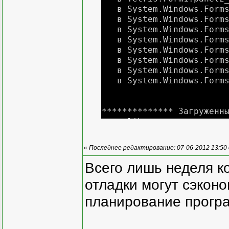
в System.Windows.Forms.
в System.Windows.Forms.C
в System.Windows.Forms.
в System.Windows.Forms.
в System.Windows.Forms.
в System.Windows.Forms.
в System.Windows.Forms.
в System.Windows.Forms.N
************** Загруженн
mscorlib
Версия сборки: 4.0.0.
Версия Win32: 4.0.3031
«
Последнее редактирование: 07-06-2012 13:50
CodeBase: file:///C:/Wi
------------------------
Всего лишь неделя к
Tetris
отладки могут сэкон
Версия сборки: 1.0.0.
Версия Win32: 1.0.0.
планирование програ
CodeBase: file:///E:/T
------------------------
System.Windows.Forms