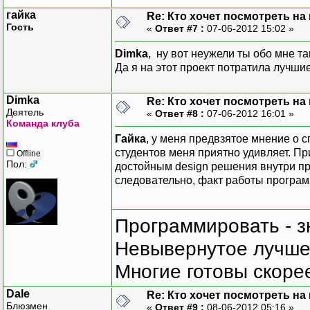
<system.windows.forms 
гайка
Re: Кто хочет посмотреть на
</configuration>
Гость
«
Ответ #7 :
07-06-2012 15:02 »
При включенной отладке J
Dimka
, ну вот неужели ты обо мне 
пересылается отладчику J
Да я на этот проект потратила лучши
вместо того чтобы обраба
Dimka
Re: Кто хочет посмотреть на
Деятель
«
Ответ #8 :
07-06-2012 16:01 »
Команда клуба
Гайка
, у меня предвзятое мнение о 
студентов меня приятно удивляет. П
Offline
Пол:
достойным design решения внутри пр
следовательно, факт работы програм
Программировать - з
Невывернутое лучше,
Многие готовы скорее
Dale
Re: Кто хочет посмотреть на
Блюзмен
«
Ответ #9 :
08-06-2012 05:16 »