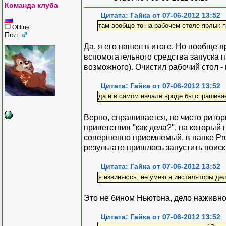
Команда клуба
Цитата: Гайка от 07-06-2012 13:52
там вообще-то на рабочем столе ярлык 
Offline
Пол:
Да, я его нашел в итоге. Но вообще 
вспомогательного средства запуска п
возможного). Очистил рабочий стол -
Цитата: Гайка от 07-06-2012 13:52
да и в самом начале вроде бы спрашивае
Верно, спрашивается, но чисто ритор
приветствия "как дела?", на который
совершенно приемлемый, в папке Prog
результате пришлось запустить поиск 
Цитата: Гайка от 07-06-2012 13:52
я извиняюсь, не умею я инсталяторы дел
Это не бином Ньютона, дело наживно
Цитата: Гайка от 07-06-2012 13:52