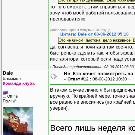
Это ты зря так думаешь. IL-код нормал
тот, кто сможет с этим справиться, в
хочу, чтоб моей работой пользовалис
преподавателю.
Добавлено через 4 минуты и 10 секунд:
Цитата: Dale от 08-06-2012 05:16
Это не бином Ньютона, дело наживное. 
да, согласна. я почитала там кое-чт
быстренько сделать так, чтобы экзешн
инсталятора, который если надо устан
«
Последнее редактирование: 08-06-2012 08:33
Dale
Re: Кто хочет посмотреть на
Блюзмен
«
Ответ #12 :
08-06-2012 10:30 »
Команда клуба
В таком случае лично я бы предпоче
вручную. По крайней мере, точно знал
Offline
Пол:
все равно не вносились (по крайней м
уверен).
Всего лишь неделя к