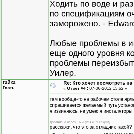
Ходить по воде и ра
Версия сборки: 4.0.0.
Версия Win32: 4.0.3031
по спецификациям оче
CodeBase: file:///C:/Win
------------------------
заморожено. - Edward
System.Drawing
Версия сборки: 4.0.0.
Версия Win32: 4.0.3031
Любые проблемы в и
CodeBase: file:///C:/Win
------------------------
еще одного уровня ко
System
проблемы переизбыт
Версия сборки: 4.0.0.
Версия Win32: 4.0.3031
Уилер.
CodeBase: file:///C:/Win
------------------------
гайка
Re: Кто хочет посмотреть на
System.Configuration
Гость
«
Ответ #4 :
07-06-2012 13:52 »
Версия сборки: 4.0.0.
Версия Win32: 4.0.3031
там вообще-то на рабочем столе ярлы
CodeBase: file:///C:/Win
спрашивается желаемый путь установ
------------------------
я извиняюсь, не умею я инсталяторы д
System.Xml
Версия сборки: 4.0.0.
Добавлено через 3 минуты и 39 секунд:
расскажи, что это за отладчик такой?
Версия Win32: 4.0.3031