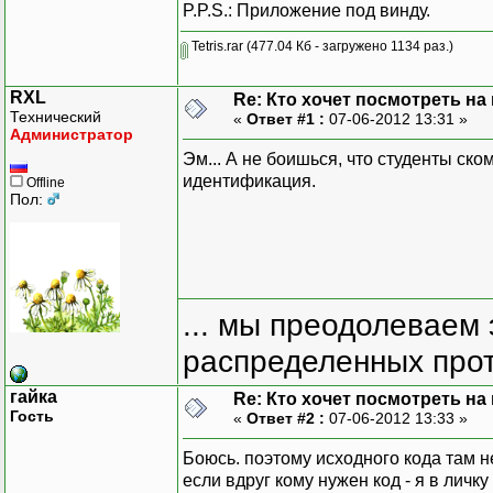
P.P.S.: Приложение под винду.
Tetris.rar
(477.04 Кб - загружено 1134 раз.)
RXL
Re: Кто хочет посмотреть на
Технический
«
Ответ #1 :
07-06-2012 13:31 »
Администратор
Эм... А не боишься, что студенты ск
идентификация.
Offline
Пол:
... мы преодолеваем 
распределенных прот
гайка
Re: Кто хочет посмотреть на
Гость
«
Ответ #2 :
07-06-2012 13:33 »
Боюсь. поэтому исходного кода там н
если вдруг кому нужен код - я в личку