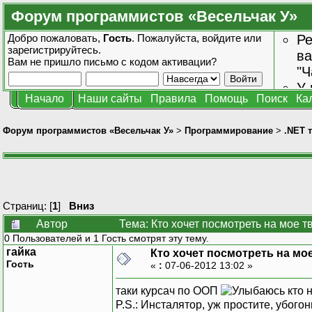
Форум программистов «Весельчак У»
Добро пожаловать,
Гость
. Пожалуйста,
войдите
или
Ре
зарегистрируйтесь
.
ва
Вам не пришло
письмо с кодом активации?
"Ч
У 
Начало
Наши сайты
Правила
Помощь
Поиск
Ка
от
зн
Форум программистов «Весельчак У»
>
Программирование
>
.NET 
Страниц: [
1
]
Вниз
Автор
Тема: Кто хочет посмотреть на мое 
0 Пользователей и 1 Гость смотрят эту тему.
гайка
Кто хочет посмотреть на мо
Гость
«
:
07-06-2012 13:02 »
таки курсач по ООП
кто н
P.S.: Инсталятор, уж простите, убогон