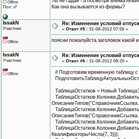
Ты не гадай - а посмотри вниматель
Offline
Как она вызывается из формы?
Пол:
IssakN
Re: Изменение условий отпуска
Участник
«
Ответ #5 :
31-08-2012 07:56 »
поясни пожалуйста заголовок какой 
Offline
IssakN
Re: Изменение условий отпуска
Участник
«
Ответ #6 :
31-08-2012 08:20 »
// Подготовим временную таблицу с
Offline
ПодготовитьТаблицуАктуальныхОста
ТаблицаОстатков = Новый ТаблицаЗ
ТаблицаОстатков.Колонки.До
ОписаниеТипов("СправочникСсылка.О
ТаблицаОстатков.Колонки.Доб
ОписаниеТипов("СправочникСсылка.С
ТаблицаОстатков.Колонки.Добав
ТаблицаОстатков.Колонки.Добави
КвалификаторыЧисла(7, 3)));