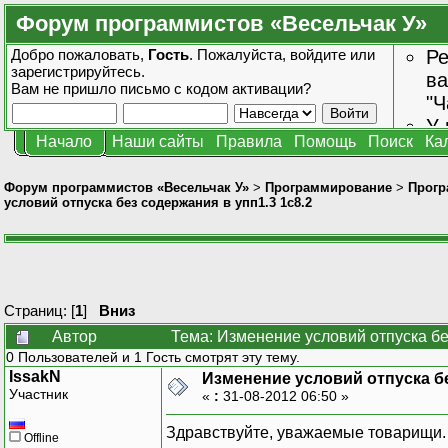
Форум программистов «Весельчак У»
Добро пожаловать,
Гость
. Пожалуйста,
войдите
или
Ре
зарегистрируйтесь
.
ва
Вам не пришло
письмо с кодом активации?
"Ч
У 
Начало
Наши сайты
Правила
Помощь
Поиск
Ка
от
зн
Форум программистов «Весельчак У»
>
Программирование
>
Прогр
условий отпуска без содержания в упп1.3 1с8.2
Страниц: [
1
]
Вниз
Автор
Тема: Изменение условий отпуска бе
0 Пользователей и 1 Гость смотрят эту тему.
IssakN
Изменение условий отпуска бе
Участник
«
:
31-08-2012 06:50 »
Здравствуйте, уважаемые товарищи.
Offline