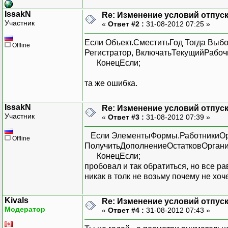
IssakN
Re: Изменение условий отпуска
Участник
«
Ответ #2 :
31-08-2012 07:25 »
Если Объект.СместитьГод Тогда Выб
Offline
Регистратор, ВключатьТекущийРабоч
КонецЕсли;
та же ошибка.
IssakN
Re: Изменение условий отпуска
Участник
«
Ответ #3 :
31-08-2012 07:39 »
Если ЭлементыФормы.РаботникиОрг
Offline
ПолучитьДополнениеОстатковОрганиз
КонецЕсли;
пробовал и так обратиться, но все р
никак в толк не возьму почему не хоч
Kivals
Re: Изменение условий отпуска
Модератор
«
Ответ #4 :
31-08-2012 07:43 »