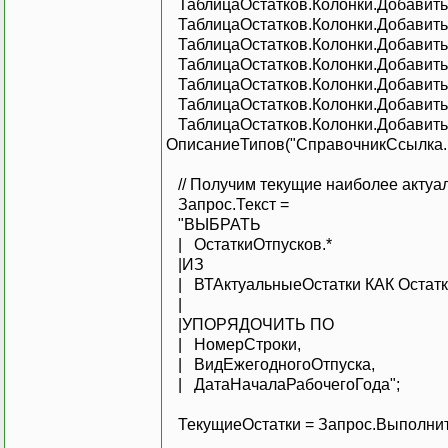
ТаблицаОстатков.Колонки.Добавит
ТаблицаОстатков.Колонки.Добавить
ТаблицаОстатков.Колонки.Добави
ТаблицаОстатков.Колонки.Добави
ТаблицаОстатков.Колонки.Добави
ТаблицаОстатков.Колонки.Добави
ТаблицаОстатков.Колонки.Добави
ОписаниеТипов("СправочникСсылка.
// Получим текущие наиболее актуал
Запрос.Текст =
"ВЫБРАТЬ
| ОстаткиОтпусков.*
|ИЗ
| ВТАктуальныеОстатки КАК Остатк
|
|УПОРЯДОЧИТЬ ПО
| НомерСтроки,
| ВидЕжегодногоОтпуска,
| ДатаНачалаРабочегоГода";
ТекущиеОстатки = Запрос.Выполнить(