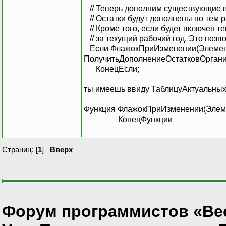
// Теперь дополним существующие в
// Остатки будут дополнены по тем р
// Кроме того, если будет включен т
// за текущий рабочий год. Это позв
Если ФлажокПриИзменении(Элемент
ПолучитьДополнениеОстатковОрганиз
КонецЕсли;
ты имеешь ввиду ТаблицуАктуальны
Функция ФлажокПриИзменении(Элеме
КонецФункции
Страниц: [
1
]
Вверх
Форум программистов «Ве