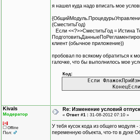
я нашел куда надо вписать мое услов
{ОбщийМодуль.ПроцедурыУправления
(СместитьГод)
Если <<?>>СместитьГод = Истина Т
ПодготовитьДанныеПоРегламентиров
клиент (обычное приложение))
пробовал по всякому обратиться к мое
галочке, что бы выполнилось мое ус
Код:
Если ФлажокПриИз
КонецЕсл
Kivals
Re: Изменение условий отпуска
Модератор
«
Ответ #1 :
31-08-2012 07:10 »
У тебя кусок кода из общего модуля -
Offline
переменную объекта, что-то в духе О
Пол: