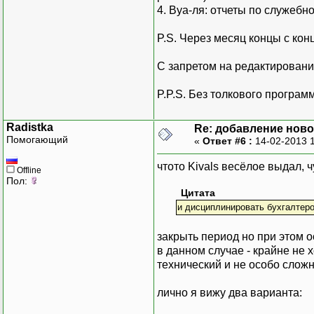
4. Вуа-ля: отчеты по служебн
P.S. Через месяц концы с кон
С запретом на редактирование
P.P.S. Без толкового програм
Radistka
Re: добавление ново
Помогающий
«
Ответ #6 :
14-02-2013 
чтото Kivals весёлое выдал, ч
Offline
Пол:
Цитата
и дисциплинировать бухгалтеро
закрыть период но при этом о
в данном случае - крайне не 
технический и не особо сложн
лично я вижу два варианта: