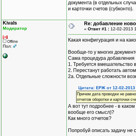
документа (в отдельных случ
и карточки счетов (субконто).
Kivals
Re: добавление ново
Модератор
«
Ответ #1 :
12-02-2013 
Какая конфигурация и на как
Offline
Пол:
Вообще-то у многих документо
Сама процедура добавления н
1. Требуется вмешательство 
2. Перестанут работать авто
2а. Отдельные сложности во
Цитата: ЕРЖ от 12-02-2013
Причем дата проводки не равно
отчетов оборотки и карточки сче
А вот тут подробнее - в како
вообще его смысл)?
Как много отчетов?
Попробуй описать задачу не с