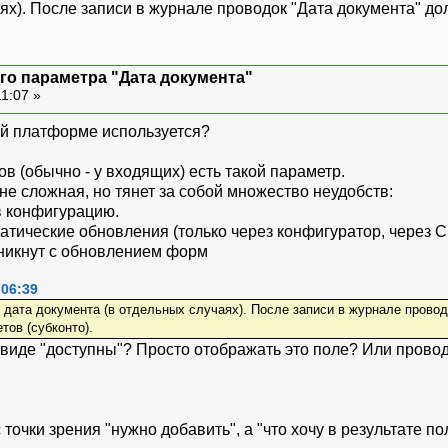
аях). После записи в журнале проводок "Дата документа" д
го параметра "Дата документа"
11:07 »
ой платформе используется?
в (обычно - у входящих) есть такой параметр.
е сложная, но тянет за собой множество неудобств:
в конфигурацию.
матические обновления (только через конфигуратор, через 
зникнут с обновлением форм
 06:39
 дата документа (в отдельных случаях). После записи в журнале прово
тов (субконто).
м виде "доступны"? Просто отображать это поле? Или провод
 точки зрения "нужно добавить", а "что хочу в результате п