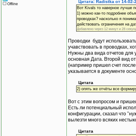
Цитата: Radistka от 14-02-
Offline
Вот Kivals то наверное лучше п
1) можно как-то подробнее объ
проводках? насколько я понима
действовать ограничения на да
Добавлено через 12 минут и 28 секун
Проводки будут использовать
учавствовать в проводках, хо
Нужны два вида отчетов для у
основная Дата. Второй вид от
(например пришел счет после 
указывается в документе осно
Цитата
2) опять же отчёты все формир
Вот с этим вопросом и пришел
Есть ли потенциальный испо
конфигурации, сказал что "нуж
вылезти много всяких нестык
Цитата