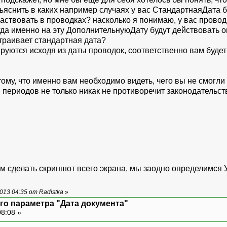
ъяснить в каких например случаях у вас СтандартнаяДата б
аствовать в проводках? насколько я понимаю, у вас провод
гда именно на эту ДополнительнуюДату будут действовать о
страивает стандартная дата?
руются исходя из даты проводок, соответственно вам будет
тому, что именно вам необходимо видеть, чего вы не смогл
ериодов не только никак не противоречит законодательству,
м сделать скриншот всего экрана, мы заодно определимся У
13 04:35 от Radistka
»
го параметра "Дата документа"
08:08 »