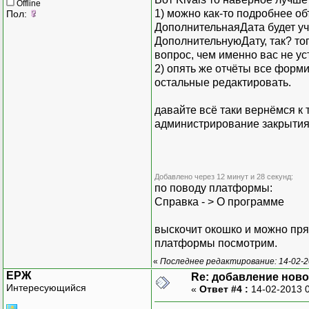
Offline
1) можно как-то подробнее об
Пол:
ДополнительнаяДата будет уч
ДополнительнуюДату, так? то
вопрос, чем именно вас не у
2) опять же отчёты все форми
остальные редактировать.
давайте всё таки вернёмся к 
администрирование закрытия п
Добавлено через 12 минут и 28 секунд:
по поводу платформы:
Справка - > О программе
выскочит окошко и можно пря
платформы посмотрим.
«
Последнее редактирование: 14-02-20
ЕРЖ
Re: добавление ново
Интересующийся
«
Ответ #4 :
14-02-2013 