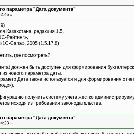
го параметра "Дата документа"
12:45 »
19)
я Казахстана, редакция 1.5,
1С-Рейтинг»,
1С-Сапа», 2005 (1.5.17.8)
тить, где посмотреть?
нта) должен быть доступен для формирования бухгалтерски
 из нового параметра даты.
араметр Дата также используется и для формирования отче
одок).
фигурацию получить систему учета жестко администрируему
тов исходя из требования законодательства.
го параметра "Дата документа"
04:23 »
 подскажет, но мне бы ещё для себя хотелось бы понять, что