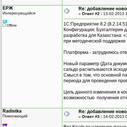
ЕРЖ
Re: добавление ново
Интересующийся
«
Ответ #2 :
13-02-2013 
1С:Предприятие 8.2 (8.2.14.5
Offline
Конфигурация: Бухгалтерия дл
разработка для Казахстана: «
при методической поддержке «
Платформа - затрудняюсь отве
Новый параметр (Дата докуме
сальдо расчитываются исходя
Смысл в том, что основной п
периода для проведения пров
Цель данного изменения в ко
возможностью получения отче
Radistka
Re: добавление ново
Помогающий
«
Ответ #3 :
14-02-2013 
Вот Kivals то наверное лучше