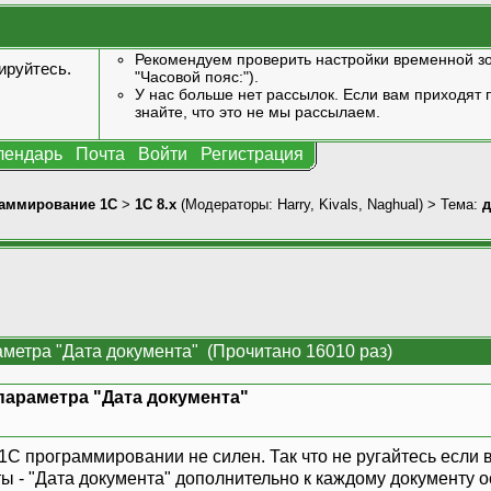
Рекомендуем проверить настройки временной зо
ируйтесь
.
"Часовой пояс:").
У нас больше нет рассылок. Если вам приходят п
знайте, что это не мы рассылаем.
лендарь
Почта
Войти
Регистрация
аммирование 1С
>
1С 8.x
(Модераторы:
Harry
,
Kivals
,
Naghual
) > Тема:
д
метра "Дата документа" (Прочитано 16010 раз)
параметра "Дата документа"
 1С программировании не силен. Так что не ругайтесь если в
ы - "Дата документа" дополнительно к каждому документу 