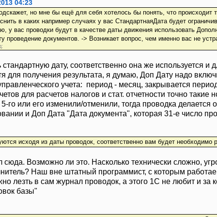
2013 04:23
одскажет, но мне бы ещё для себя хотелось бы понять, что происходит т
яснить в каких например случаях у вас СтандартнаяДата будет ограничи
ю, у вас проводки будут в качестве даты движения использовать Допол
ту проведение документов. -> Возникает вопрос, чем именно вас не устр
д:
 стандартную дату, соответственно она же используется и 
тя для получения результата, я думаю, Доп Дату надо включ
правленческого учета: период - месяц, закрывается период 
четов для расчетов налогов и стат. отчетности точно такие 
5-го или его изменили/отменили, тогда проводка делается 
вании и Доп Дата "Дата документа", которая 31-е число пр
уются исходя из даты проводок, соответственно вам будет необходимо р
 сюда. Возможно ли это. Насколько технически сложно, угр
лнитель? Наш вне штатный программист, с которым работа
но лезть в сам журнал проводок, а этого 1С не любит и за к
овок базы"