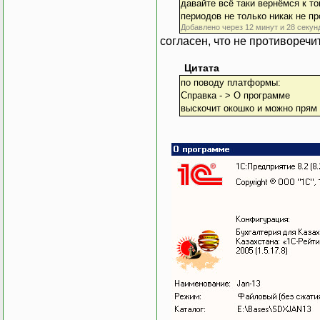
давайте всё таки вернёмся к т
периодов не только никак не пр
Добавлено через 12 минут и 28 секун
согласен, что не противоречи
Цитата
по поводу платформы:
Справка - > О программе
выскочит окошко и можно прям 