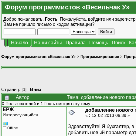
Форум программистов «Весельчак У»
Добро пожаловать,
Гость
. Пожалуйста,
войдите
или
зарегистр
Вам не пришло
письмо с кодом активации?
Начало
Наши сайты
Правила
Помощь
Поиск
Ка
Форум программистов «Весельчак У»
>
Программирование
>
Прогр
Страниц: [
1
]
Вниз
Автор
Тема: добавление нового пара
0 Пользователей и 1 Гость смотрят эту тему.
ЕРЖ
добавление нового 
Интересующийся
«
:
12-02-2013 06:39 »
Здравствуйте! Я бухгалтер, в
Offline
добавить новый параметр дат