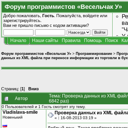
Форум программистов «Весельчак У»
Добро пожаловать,
Гость
. Пожалуйста,
войдите
или
Ре
зарегистрируйтесь
.
ва
Вам не пришло
письмо с кодом активации?
"Ч
У 
Начало
Наши сайты
Правила
Помощь
Поиск
Ка
от
зн
Форум программистов «Весельчак У»
>
Программирование
>
Прогр
данных из XML файла при переносе информации из торговли в бу
Страниц: [
1
]
Вниз
Тема: Проверка данных из XML файл
Автор
6842 раз)
0 Пользователей и 1 Гость смотрят эту тему.
Vladislava-smile
Проверка данных из XML файла
Новенький
«
:
16-08-2013 03:19 »