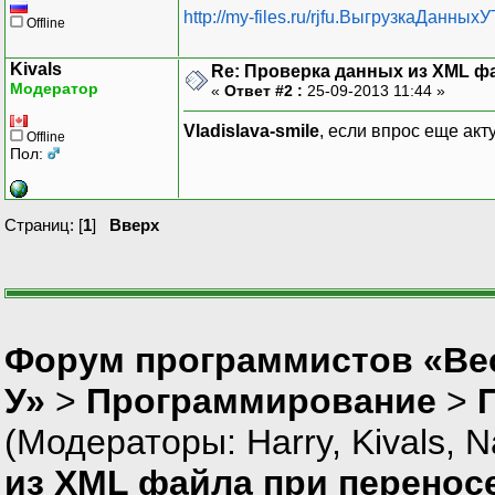
http://my-files.ru/rjfu.ВыгрузкаДанных
Offline
Kivals
Re: Проверка данных из XML ф
Модератор
«
Ответ #2 :
25-09-2013 11:44 »
Vladislava-smile
, если впрос еще акт
Offline
Пол:
Страниц: [
1
]
Вверх
Форум программистов «Ве
У»
>
Программирование
>
(Модераторы:
Harry
,
Kivals
,
N
из XML файла при перенос