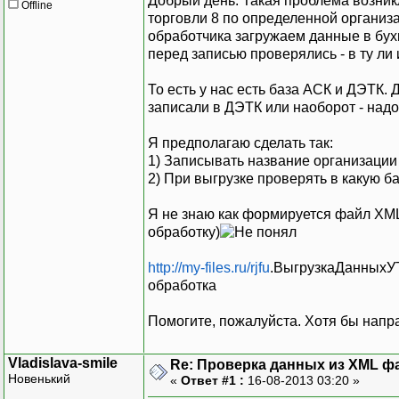
Добрый день. Такая проблема возник
Offline
торговли 8 по определенной организ
обработчика загружаем данные в бух
перед записью проверялись - в ту ли
То есть у нас есть база АСК и ДЭТК.
записали в ДЭТК или наоборот - надо 
Я предполагаю сделать так:
1) Записывать название организации
2) При выгрузке проверять в какую б
Я не знаю как формируется файл XML
обработку)
http://my-files.ru/rjfu
.ВыгрузкаДанныхУ
обработка
Помогите, пожалуйста. Хотя бы напра
Vladislava-smile
Re: Проверка данных из XML ф
Новенький
«
Ответ #1 :
16-08-2013 03:20 »