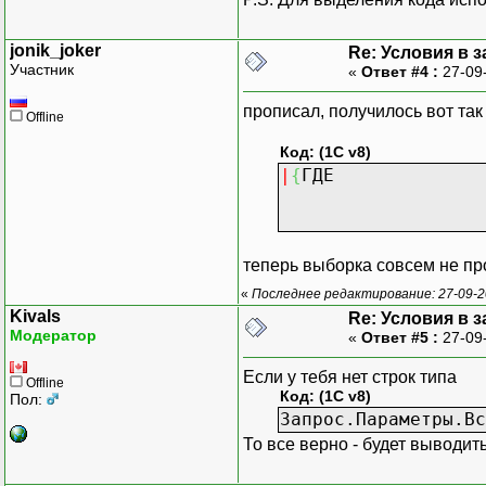
jonik_joker
Re: Условия в 
Участник
«
Ответ #4 :
27-09
прописал, получилось вот так
Offline
Код: (1C v8)
|
{
ГДЕ
теперь выборка совсем не пр
«
Последнее редактирование: 27-09-20
Kivals
Re: Условия в 
Модератор
«
Ответ #5 :
27-09
Если у тебя нет строк типа
Offline
Код: (1C v8)
Пол:
Запрос.Параметры.Вс
То все верно - будет выводить