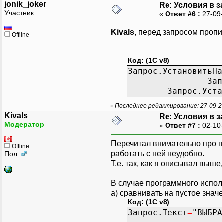
jonik_joker
Re: Условия в 
Участник
«
Ответ #6 :
27-09
Kivals
, перед запросом проп
Offline
Код: (1C v8)
Запрос.УстановитьПа
Запрос.Уста
Запрос.Установ
«
Последнее редактирование: 27-09-20
Kivals
Re: Условия в 
Модератор
«
Ответ #7 :
02-10
Перечитал внимательно про по
Offline
работать с ней неудобно.
Пол:
Т.е. так, как я описывал выш
В случае программного испо
а) сравнивать на пустое знач
Код: (1C v8)
Запрос.Текст
=
"ВЫБРА