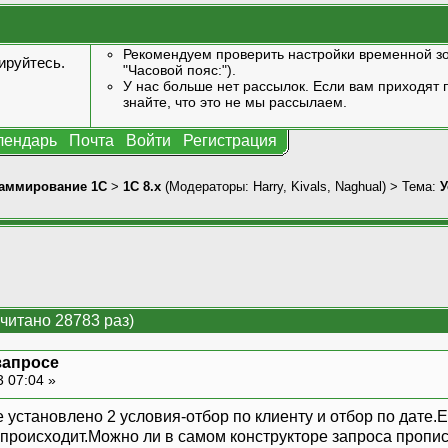
Рекомендуем проверить настройки временной зо
ируйтесь
.
"Часовой пояс:").
У нас больше нет рассылок. Если вам приходят п
знайте, что это не мы рассылаем.
лендарь
Почта
Войти
Регистрация
аммирование 1С
>
1С 8.x
(Модераторы:
Harry
,
Kivals
,
Naghual
) > Тема:
У
читано 28783 раз)
запросе
3 07:04 »
 установлено 2 условия-отбор по клиенту и отбор по дате.Е
 происходит.Можно ли в самом конструкторе запроса пропи