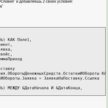
Условия" и добавляешь 2 своих условия:
а"
КАК Поле1,
ент,
вка,
ойс,
аПриход
тавку
ыхСредств.ОстаткиИОбороты КАК Оборот
явка = ЗаявкаНаПоставку.Ссылка
У &ДатаНачала И &ДатаКонца,