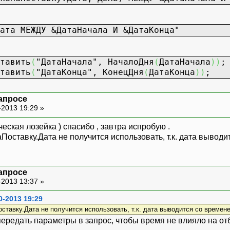
ата МЕЖДУ &ДатаНачала И &ДатаКонца"
тавить
(
"ДатаНачала"
, НачалоДня
(
ДатаНачала
)
)
;
тавить
(
"ДатаКонца"
, КонецДня
(
ДатаКонца
)
)
;
запросе
-2013 19:29 »
ческая лозейка ) спасибо , завтра испробую .
Поставку.Дата не получится использовать, т.к. дата выво
запросе
-2013 13:37 »
0-2013 19:29
ставку.Дата не получится использовать, т.к. дата выводится со време
передать параметры в запрос, чтобы время не влияло на от