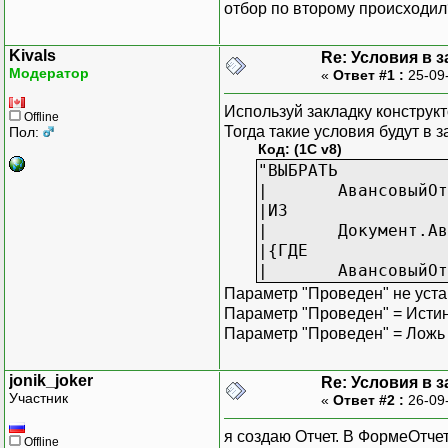
отбор по второму происходил
Kivals
Re: Условия в 
Модератор
«
Ответ #1 :
25-09
Используй закладку конструк
Offline
Тогда такие условия будут в 
Пол:
Код: (1C v8)
"ВЫБРАТЬ
| АвансовыйОтче
|ИЗ
| Документ.Аванс
|{ГДЕ
| АвансовыйОтчет
Параметр "Проведен" не уста
Параметр "Проведен" = Истин
Параметр "Проведен" = Ложь
jonik_joker
Re: Условия в 
Участник
«
Ответ #2 :
26-09
я создаю Отчет. В ФормеОтче
Offline