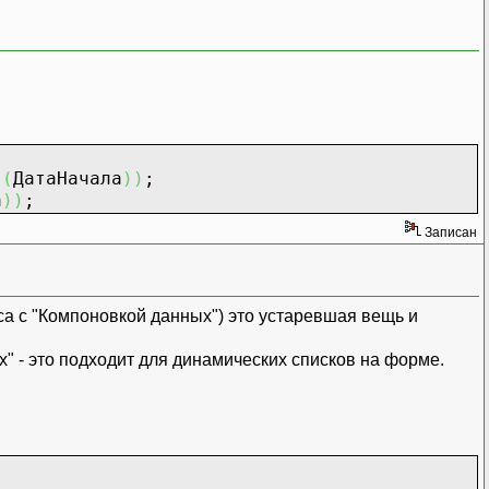
я
(
ДатаНачала
)
)
;
а
)
)
;
Записан
са с "Компоновкой данных") это устаревшая вещь и
х" - это подходит для динамических списков на форме.