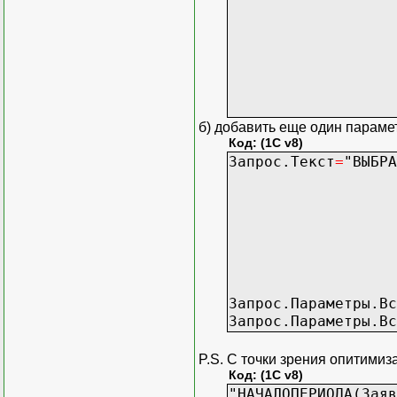
| .
|И
| Документ.За
| 
|ГД
| ((&ДатаНачала
| И ((&Клиент =
б) добавить еще один парам
Код: (1C v8)
Запрос.Текст
=
"ВЫБРА
| .
|И
| Документ.За
| 
|ГД
| (&Использоват
| И (&Использо
Запрос.Параметры.Вс
Запрос.Параметры.Вс
P.S. С точки зрения опитими
Код: (1C v8)
"НАЧАЛОПЕРИОДА(Заяв