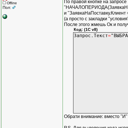
По правой кнопке на запросе 
Offline
"НАЧАЛОПЕРИОДА(ЗаявкаНаП
Пол:
и "ЗаявкаНаПоставку.Клиент 
(а просто с закладки "условия
После этого жмешь Ок и полу
Код: (1C v8)
Запрос.Текст
=
"ВЫБРА
| ЗаявкаН
| НАЧАЛОПЕРИО
| ОборотыДен
| ОборотыДен
| ОборотыДен
| ОборотыДене
|И
| Документ.За
| ЛЕВОЕ СОЕДИНЕ
| ПО ОборотыД
|{Г
| НАЧАЛОПЕРИОД
| ЗаявкаНаП
Обрати внимание: вместо "И" 
P.S. Для выделения кода исп