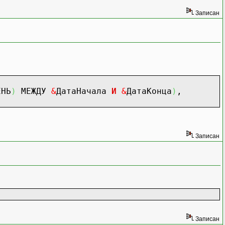
Записан
ЕНЬ
)
МЕЖДУ
&
ДатаНачала
И
&
ДатаКонца
)
,
Записан
Записан