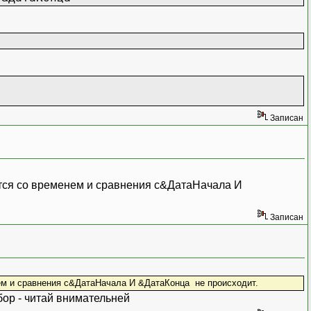
Записан
дится со временем и сравнения с&ДатаНачала И
Записан
нем и сравнения с&ДатаНачала И &ДатаКонца не происходит.
бор - читай внимательней