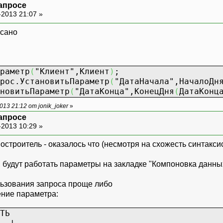
запросе
-2013 21:07 »
исано
раметр
(
"Клиент"
,Клиент
)
;
новитьПараметр
(
"ДатаНачала"
,НачалоДн
итьПараметр
(
"ДатаКонца"
,КонецДня
(
ДатаКонц
13 21:12 от jonik_joker
»
запросе
-2013 10:29 »
строитель - оказалось что (несмотря на схожесть синтакси
е, будут работать параметры на закладке "Компоновка данны
льзования запроса проще либо
ение параметра:
ТЬ