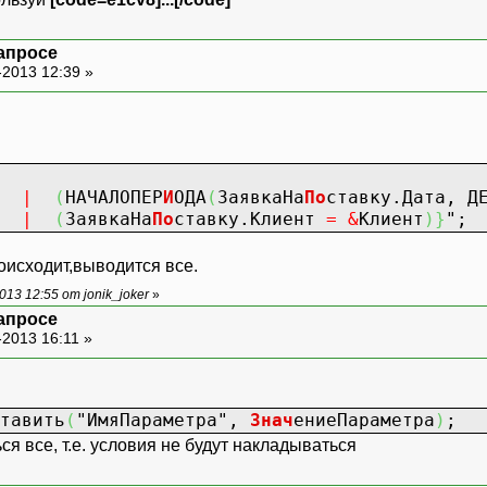
запросе
-2013 12:39 »
|
(
НАЧАЛОПЕР
И
ОДА
(
ЗаявкаНа
По
ставку.Дата, Д
|
(
ЗаявкаНа
По
ставку.Клиент
=
&
Клиент
)
}
";
оисходит,выводится все.
13 12:55 от jonik_joker
»
запросе
-2013 16:11 »
тавить
(
"ИмяПараметра"
,
Знач
ениеПараметра
)
;
ся все, т.е. условия не будут накладываться