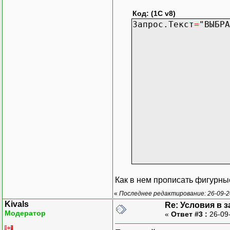
Код: (1C v8)
Запрос.Текст
=
"ВЫБРА
| ЗаявкаН
| НАЧАЛОПЕРИО
| ОборотыДен
| ОборотыДен
| ОборотыДен
| ОборотыДене
|И
| Документ.За
| ЛЕВОЕ СОЕДИНЕ
| ПО ОборотыД
|ГД
| НАЧАЛОПЕРИОД
| И ЗаявкаНа
Как в нем прописать фигурны
«
Последнее редактирование: 26-09-20
Kivals
Re: Условия в 
Модератор
«
Ответ #3 :
26-09