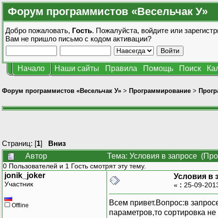
Форум программистов «Весельчак У»
Добро пожаловать,
Гость
. Пожалуйста,
войдите
или
зарегистр
Вам не пришло
письмо с кодом активации?
Начало
Наши сайты
Правила
Помощь
Поиск
Ка
Форум программистов «Весельчак У»
>
Программирование
>
Прогр
Страниц: [
1
]
Вниз
Автор
Тема: Условия в запросе (Про
0 Пользователей и 1 Гость смотрят эту тему.
jonik_joker
Условия в 
Участник
«
:
25-09-201
Всем привет.Вопрос:в запросе
Offline
параметров,то сортировка не