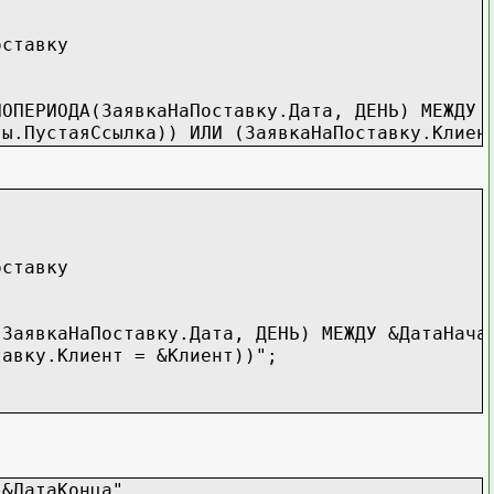
тавку
явкаНаПоставку.Дата, ДЕНЬ) МЕЖДУ &Дат
ылка)) ИЛИ (ЗаявкаНаПоставку.Клиент =
тавку
ставку.Дата, ДЕНЬ) МЕЖДУ &ДатаНачала 
Клиент = &Клиент))"
;
 &ДатаКонца"