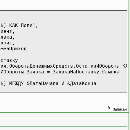
КАК Поле1,
ент,
вка,
ойс,
аПриход
тавку
ыхСредств.ОстаткиИОбороты КАК Оборот
явка = ЗаявкаНаПоставку.Ссылка
У &ДатаНачала И &ДатаКонца
Записан