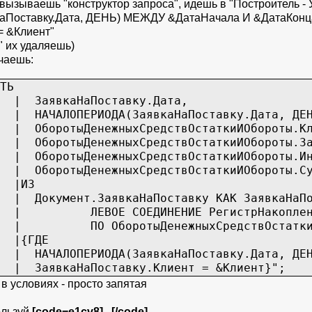
вызываешь "конструктор запроса", идешь в "Построитель - 
оставку.Дата, ДЕНЬ) МЕЖДУ &ДатаНачала И &ДатаКонц
= &Клиент"
" их удаляешь)
чаешь:
ТЬ
аПоставку.Дата,
ДА(ЗаявкаНаПоставку.Дата, ДЕНЬ) 
ежныхСредствОстаткиИОбороты.Кли
ежныхСредствОстаткиИОбороты.Зая
ежныхСредствОстаткиИОбороты.Инв
жныхСредствОстаткиИОбороты.Сумм
З
явкаНаПоставку КАК ЗаявкаНаПос
НИЕ РегистрНакопления.ОборотыДенежн
енежныхСредствОстаткиИОбороты.За
ДЕ
А(ЗаявкаНаПоставку.Дата, ДЕНЬ) МЕЖД
оставку.Клиент = &Клиент}"
;
в условиях - просто запятая
ользуй
[code=e1cv8]...[/code]