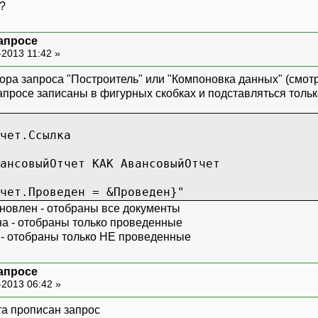
?
запросе
-2013 11:42 »
тора запроса "Построитель" или "Компоновка данных" (смот
запросе записаны в фигурных скобках и подставляться толь
т.Ссылка
овыйОтчет КАК АвансовыйОтчет
.Проведен = &Проведен}"
новлен - отобраны все документы
а - отобраны только проведенные
 - отобраны только НЕ проведенные
запросе
-2013 06:42 »
та прописан запрос