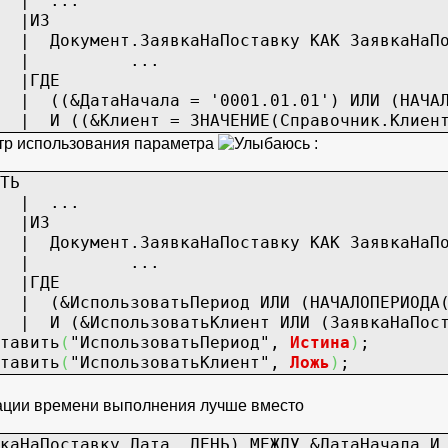
..
З
явкаНаПоставку КАК ЗаявкаНаПос
...
Е
 = '0001.01.01') ИЛИ (НАЧАЛОПЕРИОДА(За
 ЗНАЧЕНИЕ(Справочник.Клиенты.ПустаяСс
етр использования параметра
:
ТЬ
..
З
явкаНаПоставку КАК ЗаявкаНаПос
...
Е
ьПериод ИЛИ (НАЧАЛОПЕРИОДА(ЗаявкаНаПо
ватьКлиент ИЛИ (ЗаявкаНаПоставку.
тавить
(
"ИспользоватьПериод"
,
Истина
)
;
тавить
(
"ИспользоватьКлиент"
,
Ложь
)
;
зации времени выполнения лучше вместо
каНаПоставку.Дата, ДЕНЬ) МЕЖДУ &ДатаНачала И