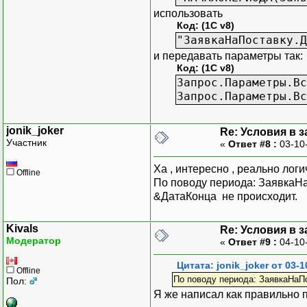
использовать
Код: (1C v8)
"ЗаявкаНаПоставку.Д
и передавать параметры так:
Код: (1C v8)
Запрос.Параметры.Вс
Запрос.Параметры.Вс
jonik_joker
Re: Условия в 
Участник
«
Ответ #8 :
03-10
Ха , интересно , реально логи
Offline
По поводу периода: ЗаявкаНа
&ДатаКонца не происходит.
Kivals
Re: Условия в 
Модератор
«
Ответ #9 :
04-10
Цитата: jonik_joker от 03-1
Offline
По поводу периода: ЗаявкаНаПо
Пол:
Я же написал как правильно 