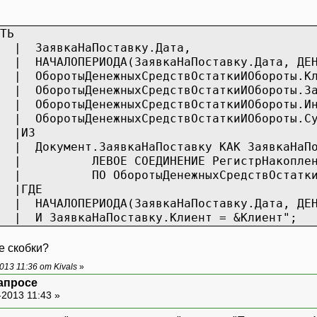
ТЬ
аПоставку.Дата,
ДА(ЗаявкаНаПоставку.Дата, ДЕНЬ) 
ежныхСредствОстаткиИОбороты.Кли
ежныхСредствОстаткиИОбороты.Зая
ежныхСредствОстаткиИОбороты.Инв
жныхСредствОстаткиИОбороты.Сумм
З
явкаНаПоставку КАК ЗаявкаНаПос
НИЕ РегистрНакопления.ОборотыДенежн
енежныхСредствОстаткиИОбороты.За
Е
А(ЗаявкаНаПоставку.Дата, ДЕНЬ) МЕЖД
Поставку.Клиент = &Клиент"
;
е скобки?
13 11:36 от Kivals
»
запросе
-2013 11:43 »