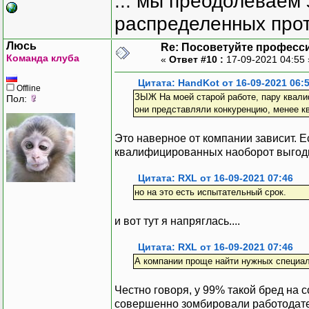
... мы преодолеваем 
распределенных прот
Люсь
Re: Посоветуйте професс
Команда клуба
«
Ответ #10 :
17-09-2021 04:55
Цитата: HandKot от 16-09-2021 06:
Offline
ЗЫЖ На моей старой работе, пару квали
Пол:
они представляли конкуренцию, менее 
Это наверное от компании зависит. Ес
квалифицированных наоборот выгоднее
Цитата: RXL от 16-09-2021 07:46
но на это есть испытательный срок.
и вот тут я напряглась....
Цитата: RXL от 16-09-2021 07:46
А компании проще найти нужных специал
Честно говоря, у 99% такой бред на
совершенно зомбировали работодател