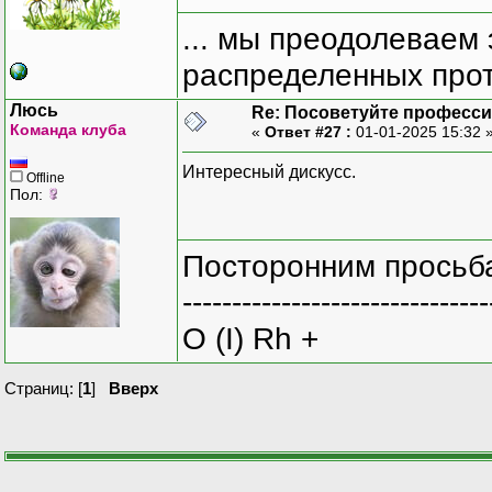
... мы преодолеваем 
распределенных прот
Люсь
Re: Посоветуйте професс
Команда клуба
«
Ответ #27 :
01-01-2025 15:32 
Интересный дискусс.
Offline
Пол:
Посторонним просьба
-------------------------------
O (I) Rh +
Страниц: [
1
]
Вверх