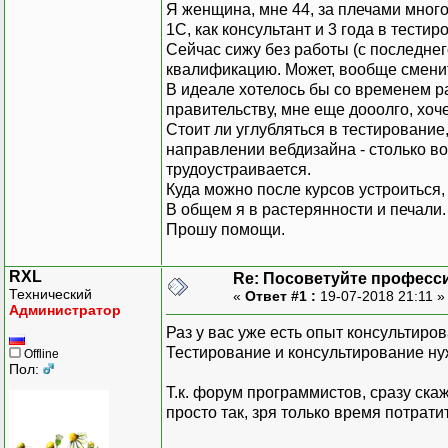
Я женщина, мне 44, за плечами много 
1С, как консультант и 3 года в тести
Сейчас сижу без работы (с последнег
квалификацию. Может, вообще сменит
В идеале хотелось бы со временем ра
правительству, мне еще дооолго, хочет
Стоит ли углубляться в тестирование
направлении вебдизайна - столько во
трудоустраивается.
Куда можно после курсов устроиться,
В общем я в растерянности и печали.
Прошу помощи.
RXL
Re: Посоветуйте професс
Технический
«
Ответ #1 :
19-07-2018 21:11 
Администратор
Раз у вас уже есть опыт консультиро
Тестирование и консультирование нуж
Offline
Пол:
Т.к. форум программистов, сразу ск
просто так, зря только время потрати