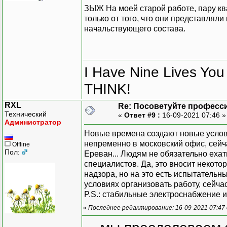
ЗЫЖ На моей старой работе, пару к
только от того, что они представля
начальствующего состава.
I Have Nine Lives Yo
THINK!
RXL
Re: Посоветуйте професс
Технический
«
Ответ #9 :
16-09-2021 07:46 
Администратор
Новые времена создают новые услови
непременно в московский офис, сейч
Offline
Пол:
Ереван... Людям не обязательно ехат
специалистов. Да, это вносит некотор
надзора, но на это есть испытательн
условиях организовать работу, сейча
P.S.: стабильные электроснабжение 
«
Последнее редактирование: 16-09-2021 07:47