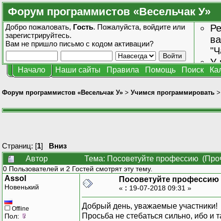
Форум программистов «Весельчак У»
Добро пожаловать,
Гость
. Пожалуйста,
войдите
или
Ре
зарегистрируйтесь
.
ва
Вам не пришло
письмо с кодом активации?
"Ч
У 
Начало
Наши сайты
Правила
Помощь
Поиск
Ка
от
зн
Форум программистов «Весельчак У»
>
Учимся программировать
Страниц: [
1
]
Вниз
Автор
Тема: Посоветуйте профессию (Проч
0 Пользователей и 2 Гостей смотрят эту тему.
Assol
Посоветуйте профессию
Новенький
«
:
19-07-2018 09:31 »
Добрый день, уважаемые участники!
Offline
Просьба не стебаться сильно, ибо и 
Пол: