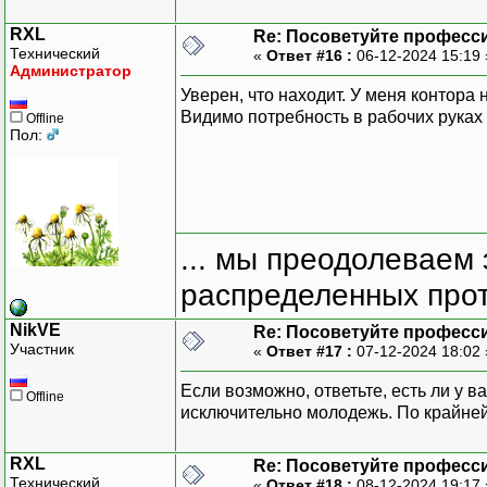
RXL
Re: Посоветуйте професс
Технический
«
Ответ #16 :
06-12-2024 15:19
Администратор
Уверен, что находит. У меня контора
Видимо потребность в рабочих руках 
Offline
Пол:
... мы преодолеваем 
распределенных прот
NikVE
Re: Посоветуйте професс
Участник
«
Ответ #17 :
07-12-2024 18:02
Если возможно, ответьте, есть ли у в
Offline
исключительно молодежь. По крайней 
RXL
Re: Посоветуйте професс
Технический
«
Ответ #18 :
08-12-2024 19:17