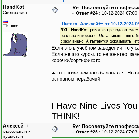
HandKot
Re: Посоветуйте професс
Специалист
«
Ответ #24 :
10-12-2024 07:00
Цитата: Алексей++ от 10-12-2024 0
Offline
RXL
,
HandKot
, работаю преподавателем 
реально интересно. Остальным - лишь бы
сразу видно. А пытаются доказывать, чт
Если это в учебном заведении, то у 
Если же это курсы, то непонятно, зач
корочки/сертификата
чатгпт тоже немного баловался. Но он,
основном нерабочий
I Have Nine Lives Yo
THINK!
Алексей++
Re: Посоветуйте професс
глобальный и
«
Ответ #25 :
10-12-2024 07:03
пушистый