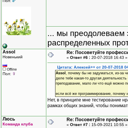
Пол:
... мы преодолеваем 
распределенных прот
Assol
Re: Посоветуйте професс
Новенький
«
Ответ #6 :
20-07-2018 16:43 
Цитата: Алексей++ от 20-07-2018 0
Offline
Assol
, почему бы не задуматься, из-за ч
Пол:
деле тебе какая-то другая деятельность
преподавание, мало ли что ещё можно п
если всё же программирование, почему и
Нет, в принципе мне тестирование нр
рамках общих знаний, чтобы понимат
Люсь
Re: Посоветуйте професс
Команда клуба
«
Ответ #7 :
15-09-2021 10:55 