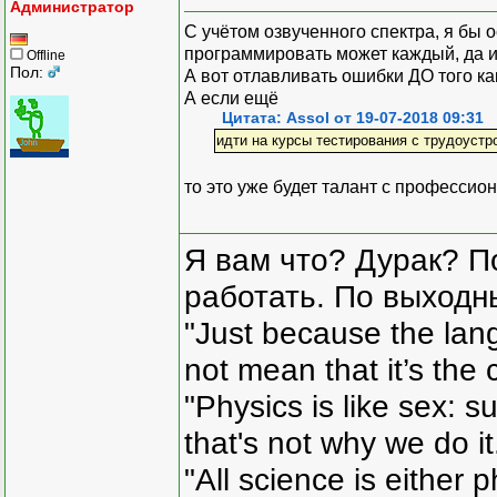
Администратор
С учётом озвученного спектра, я бы 
программировать может каждый, да и
Offline
Пол:
А вот отлавливать ошибки ДО того как 
А если ещё
Цитата: Assol от 19-07-2018 09:31
идти на курсы тестирования с трудоустр
то это уже будет талант с профессио
Я вам что? Дурак? П
работать. По выходн
"Just because the lan
not mean that it’s the 
"Physics is like sex: s
that's not why we do i
"All science is either 