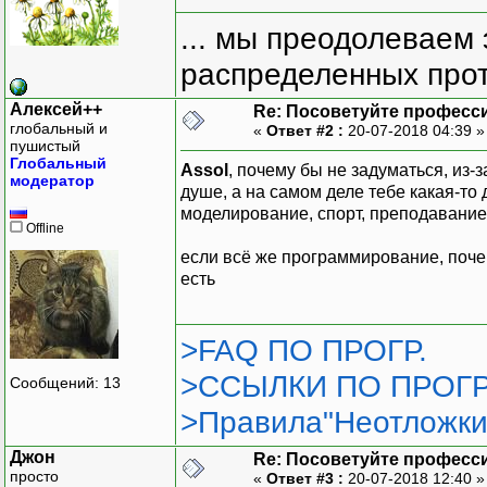
... мы преодолеваем 
распределенных прот
Алексей++
Re: Посоветуйте професс
глобальный и
«
Ответ #2 :
20-07-2018 04:39 
пушистый
Глобальный
Assol
, почему бы не задуматься, из-з
модератор
душе, а на самом деле тебе какая-то
моделирование, спорт, преподавание
Offline
если всё же программирование, поче
есть
>FAQ ПО ПРОГР.
>ССЫЛКИ ПО ПРОГР
Сообщений: 13
>Правила"Неотложки
Джон
Re: Посоветуйте професс
просто
«
Ответ #3 :
20-07-2018 12:40 