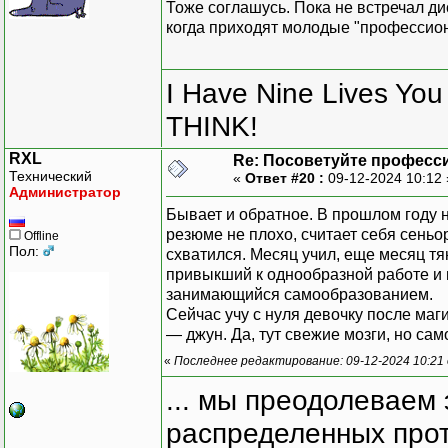
Тоже соглашусь. Пока не встречал д
когда приходят молодые "профессиона
I Have Nine Lives Yo
THINK!
RXL
Re: Посоветуйте професс
Технический
«
Ответ #20 :
09-12-2024 10:12
Администратор
Бывает и обратное. В прошлом году н
резюме не плохо, считает себя сеньо
Offline
Пол:
схватился. Месяц учил, еще месяц тя
привыкший к однообразной работе и 
занимающийся самообразованием.
Сейчас учу с нуля девочку после маг
— джун. Да, тут свежие мозги, но са
«
Последнее редактирование: 09-12-2024 10:21
... мы преодолеваем 
распределенных прот