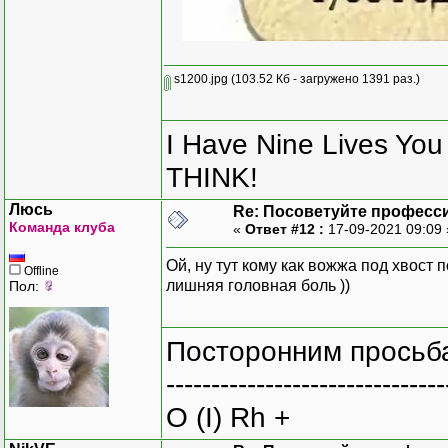
s1200.jpg
(103.52 Кб - загружено 1391 раз.)
I Have Nine Lives Yo
THINK!
Люсь
Re: Посоветуйте професс
Команда клуба
«
Ответ #12 :
17-09-2021 09:09
Ой, ну тут кому как вожжа под хвост 
Offline
лишняя головная боль ))
Пол:
Посторонним просьба
-------------------------------
O (I) Rh +