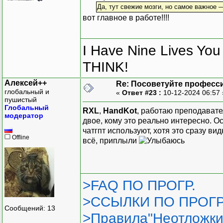
Да, тут свежие мозги, но самое важное 
вот главное в работе!!!!
I Have Nine Lives Yo
THINK!
Алексей++
Re: Посоветуйте професс
глобальный и
«
Ответ #23 :
10-12-2024 06:57
пушистый
Глобальный
RXL
,
HandKot
, работаю преподавател
модератор
двое, кому это реально интересно. О
чатгпт используют, хотя это сразу ви
Offline
всё, приплыли
>FAQ ПО ПРОГР.
>ССЫЛКИ ПО ПРОГР
Сообщений: 13
>Правила"Неотложки