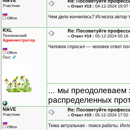
NikVE
Re: Посоветуйте професс
Участник
«
Ответ #13 :
04-12-2024 19:07
Чем дело кончилось? Исчезла автор
Offline
RXL
Re: Посоветуйте професс
Технический
«
Ответ #14 :
05-12-2024 00:18
Администратор
Человек спросил — человек ответ пол
Offline
Пол:
... мы преодолеваем 
распределенных прот
NikVE
Re: Посоветуйте професс
Участник
«
Ответ #15 :
05-12-2024 17:02
Тема актуальная - поиск работы. Инте
Offline