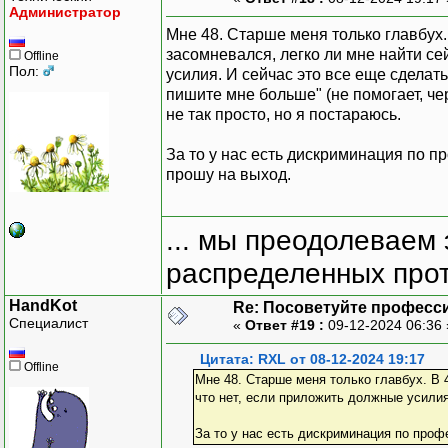
Администратор
Мне 48. Старше меня только главбух.
засомневался, легко ли мне найти се
Offline
Пол:
усилия. И сейчас это все еще сделат
пишите мне больше" (не помогает, чер
не так просто, но я постараюсь.
За то у нас есть дискриминация по 
прошу на выход.
... мы преодолеваем 
распределенных прот
HandKot
Re: Посоветуйте професс
Специалист
«
Ответ #19 :
09-12-2024 06:36
Цитата: RXL от 08-12-2024 19:17
Offline
Мне 48. Старше меня только главбух. В 
что нет, если приложить должные усилия.
За то у нас есть дискриминация по про