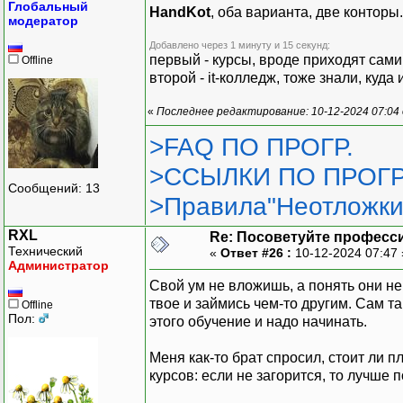
Глобальный
HandKot
, оба варианта, две контор
модератор
Добавлено через 1 минуту и 15 секунд:
первый - курсы, вроде приходят сами
Offline
второй - it-колледж, тоже знали, куда 
«
Последнее редактирование: 10-12-2024 07:04
>FAQ ПО ПРОГР.
>ССЫЛКИ ПО ПРОГР
Сообщений: 13
>Правила"Неотложки
RXL
Re: Посоветуйте професс
Технический
«
Ответ #26 :
10-12-2024 07:47
Администратор
Свой ум не вложишь, а понять они не
твое и займись чем-то другим. Сам та
Offline
Пол:
этого обучение и надо начинать.
Меня как-то брат спросил, стоит ли 
курсов: если не загорится, то лучше