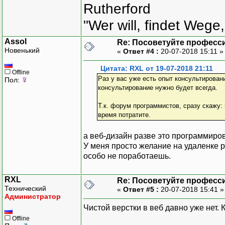
Rutherford
"Wer will, findet Wege,
Assol
Re: Посоветуйте професс
Новенький
«
Ответ #4 :
20-07-2018 15:11 
Цитата: RXL от 19-07-2018 21:11
Offline
Раз у вас уже есть опыт консультирован
Пол:
консультирование нужно будет всегда.
Т.к. форум программистов, сразу скажу:
время потратите.
а веб-дизайн разве это программиров
У меня просто желание на удаленке 
особо не поработаешь.
RXL
Re: Посоветуйте професс
Технический
«
Ответ #5 :
20-07-2018 15:41 
Администратор
Чистой верстки в веб давно уже нет. К
Offline