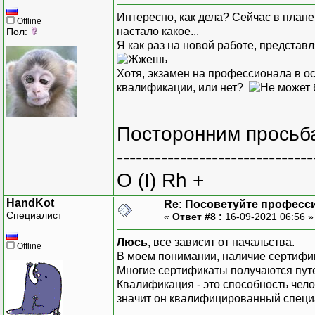
Интересно, как дела? Сейчас в плане
Offline
настало какое...
Пол:
Я как раз на новой работе, представ
Хотя, экзамен на профессионала в 
квалификации, или нет?
Посторонним просьба
-------------------------------
O (I) Rh +
HandKot
Re: Посоветуйте професс
Специалист
«
Ответ #8 :
16-09-2021 06:56 
Люсь
, все зависит от начальства.
Offline
В моем понимании, наличие сертифика
Многие сертификаты получаются путе
Квалификация - это способность чело
значит он квалифицированный специ