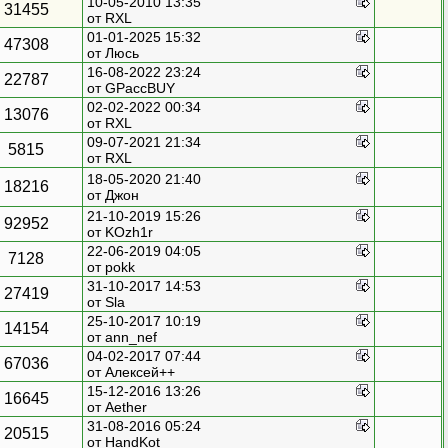
10-05-2010 13:35
31455
от
RXL
01-01-2025 15:32
47308
от
Люсь
16-08-2022 23:24
22787
от
GPaccBUY
02-02-2022 00:34
13076
от
RXL
09-07-2021 21:34
5815
от
RXL
18-05-2020 21:40
18216
от
Джон
21-10-2019 15:26
92952
от
KOzh1r
22-06-2019 04:05
7128
от
pokk
31-10-2017 14:53
27419
от
Sla
25-10-2017 10:19
14154
от
ann_nef
04-02-2017 07:44
67036
от
Алексей++
15-12-2016 13:26
16645
от
Aether
31-08-2016 05:24
20515
от
HandKot