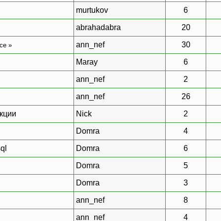
murtukov
6
abrahadabra
20
ann_nef
30
се
»
Maray
6
ann_nef
2
ann_nef
26
нкции
Nick
2
Domra
4
ql
Domra
6
Domra
5
Domra
3
ann_nef
8
ann_nef
4