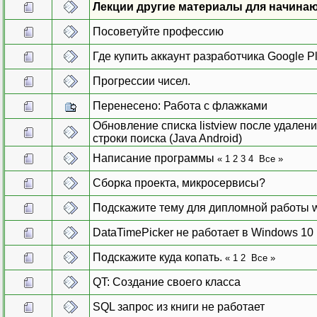
Лекции другие материалы для начина
Посоветуйте профессию
Где купить аккаунт разработчика Google P
Прогрессии чисел.
Перенесено: Работа с флажками
Обновление списка listview после удален
строки поиска (Java Android)
Написание программы
«
1
2
3
4
Все
»
Сборка проекта, микросервисы?
Подскажите тему для дипломной работы 
DataTimePicker не работает в Windows 10
Подскажите куда копать.
«
1
2
Все
»
QT: Создание своего класса
SQL запрос из книги не работает