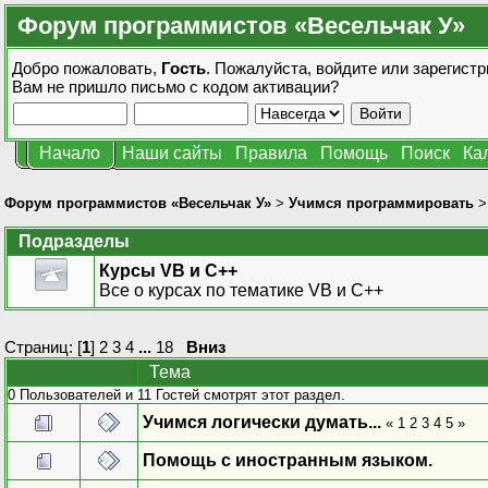
Форум программистов «Весельчак У»
Добро пожаловать,
Гость
. Пожалуйста,
войдите
или
зарегистр
Вам не пришло
письмо с кодом активации?
Начало
Наши сайты
Правила
Помощь
Поиск
Ка
Форум программистов «Весельчак У»
>
Учимся программировать
Подразделы
Курсы VB и С++
Все о курсах по тематике VB и С++
Страниц: [
1
]
2
3
4
...
18
Вниз
Тема
0 Пользователей и 11 Гостей смотрят этот раздел.
Учимся логически думать...
«
1
2
3
4
5
»
Помощь с иностранным языком.