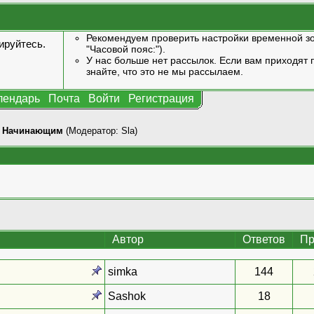
Рекомендуем проверить настройки временной зо
ируйтесь
.
"Часовой пояс:").
У нас больше нет рассылок. Если вам приходят п
знайте, что это не мы рассылаем.
лендарь
Почта
Войти
Регистрация
>
Начинающим
(Модератор:
Sla
)
Автор
Ответов
Пр
simka
144
Sashok
18