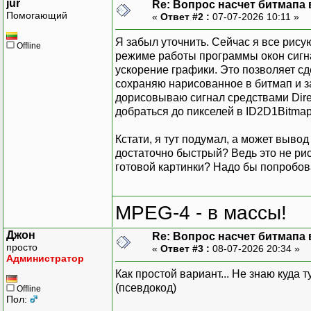
jur
Re: Вопрос насчет битмапа в
Помогающий
«
Ответ #2 :
07-07-2026 10:11 »
Я забыл уточнить. Сейчас я все рису
Offline
режиме работы программы окон сигнал
ускорение графики. Это позволяет сдел
сохраняю нарисованное в битмап и за
дорисовываю сигнал средствами Direc
добраться до пикселей в ID2D1Bitmap
Кстати, я тут подумал, а может выво
достаточно быстрый? Ведь это не рисо
готовой картинки? Надо бы попробова
MPEG-4 - в массы!
Джон
Re: Вопрос насчет битмапа в
просто
«
Ответ #3 :
08-07-2026 20:34 »
Администратор
Как простой вариант... Не знаю куда т
(псевдокод)
Offline
Пол: