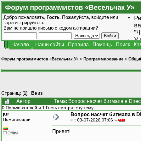
Форум программистов «Весельчак У»
Добро пожаловать,
Гость
. Пожалуйста,
войдите
или
Ре
зарегистрируйтесь
.
ва
Вам не пришло
письмо с кодом активации?
"Ч
У 
Начало
Наши сайты
Правила
Помощь
Поиск
Ка
от
зн
Форум программистов «Весельчак У»
>
Программирование
>
Общи
Страниц: [
1
]
Вниз
Автор
Тема: Вопрос насчет битмапа в Dire
0 Пользователей и 1 Гость смотрят эту тему.
jur
Вопрос насчет битмапа в Di
Помогающий
«
:
03-07-2026 07:06 »
Привет!
Offline