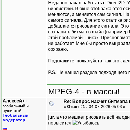
Недавно начал работать с Direct2D. 
библиотеки. В окне отображаются оси 
меняются, а меняется сам сигнал. Н
самого сигнала. Для этого статика р
добавляется рисование сигнала. Это 
сохранить битмап в файл (например P
этой проблемой - никак. Приснопамя
не работает. Мне бы просто выцарапа
сохраню.
Подскажите, пожалуйста, как это сде
P.S. Не нашел раздела подходящего п
MPEG-4 - в массы!
Алексей++
Re: Вопрос насчет битмапа в
глобальный и
«
Ответ #1 :
04-07-2026 05:03 »
пушистый
Глобальный
jur
, а что мешает рисовать всё на од
модератор
повысится