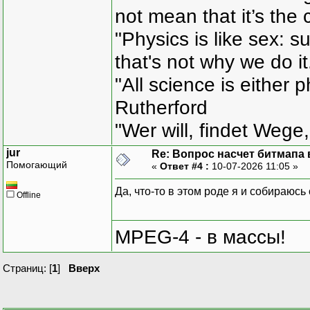
not mean that it’s the 
"Physics is like sex: s
that's not why we do i
"All science is either 
Rutherford
"Wer will, findet Wege,
jur
Re: Вопрос насчет битмапа в
Помогающий
«
Ответ #4 :
10-07-2026 11:05 »
Да, что-то в этом роде я и собираюс
Offline
MPEG-4 - в массы!
Страниц: [
1
]
Вверх