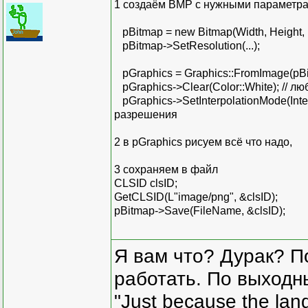
1 создаём ВМР с нужными параметра
pBitmap = new Bitmap(Width, Height,
pBitmap->SetResolution(...);
pGraphics = Graphics::FromImage(pBi
pGraphics->Clear(Color::White); // л
pGraphics->SetInterpolationMode(Inte
разрешения
2 в pGraphics рисуем всё что надо,
3 сохраняем в файл
CLSID clsID;
GetCLSID(L"image/png", &clsID);
pBitmap->Save(FileName, &clsID);
Я вам что? Дурак? П
работать. По выходн
"Just because the lan