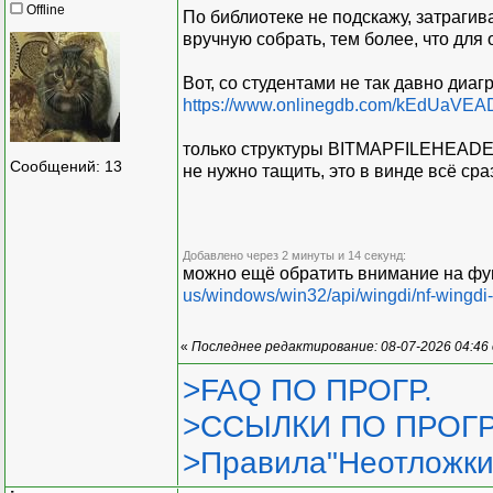
Offline
По библиотеке не подскажу, затрагив
вручную собрать, тем более, что для 
Вот, со студентами не так давно ди
https://www.onlinegdb.com/kEdUaVEA
только структуры BITMAPFILEHEADE
Сообщений: 13
не нужно тащить, это в винде всё сра
Добавлено через 2 минуты и 14 секунд:
можно ещё обратить внимание на фу
us/windows/win32/api/wingdi/nf-wingdi-
«
Последнее редактирование: 08-07-2026 04:46
>FAQ ПО ПРОГР.
>ССЫЛКИ ПО ПРОГР
>Правила"Неотложки