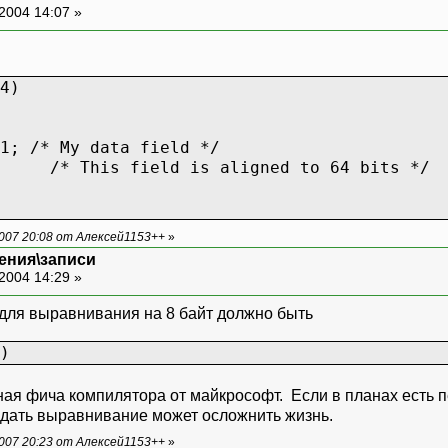
2004 14:07 »
4)
 /* My data field */
/* This field is aligned to 64 bits */
007 20:08 от Алексей1153++
»
ения\записи
2004 14:29 »
для выравнивания на 8 байт должно быть
)
ная фича компилятора от майкрософт. Если в планах есть 
задать выравнивание может осложнить жизнь.
007 20:23 от Алексей1153++
»