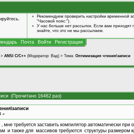
Рекомендуем проверить настройки временной зо
ируйтесь
.
"Часовой пояс:").
У нас больше нет рассылок. Если вам приходят п
знайте, что это не мы рассылаем.
лендарь
Почта
Войти
Регистрация
>
ANSI С/С++
(Модератор:
Вад
) > Тема:
Оптимизация чтения\записи
писи (Прочитано 16462 раз)
ения\записи
4 »
6 , мне требуется заставить компилятор автоматически при
ам и также для массивов требуются структуры размером кр