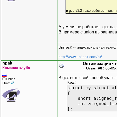
в gсс v3.2 тоже работает, так ч
А у меня не работает. gcc на 
В примере с union выравнива
UniTesK -- индустриальная техно
http://www.unitesk.com/ru/
npak
Оптимизация чт
Команда клуба
«
Ответ #6 :
06-05-
В gcc есть свой способ указы
Offline
Код:
Пол:
struct my_struct_al
{
short aligned_fi
int aligned_fiel
};