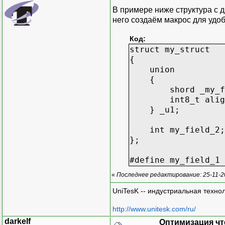
В примере ниже структура с 
него создаём макрос для удоб
Код:
struct my_struct
{
union
{
shord _my_field
int8_t align
} _u1;
int my_field
};
#define my_field_1 
«
Последнее редактирование: 25-11-2
UniTesK -- индустриальная техно
http://www.unitesk.com/ru/
darkelf
Оптимизация чт