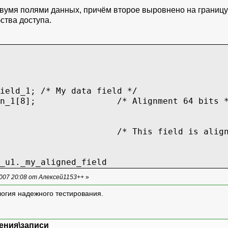
двумя полями данных, причём второе выровнено на границу
ства доступа.
_1; /* My data field */
_1[8]; /* Alignment 64 bits *
_2; /* This field is aligned to
_u1._my_aligned_field
007 20:08 от Алексей1153++
»
логия надежного тестирования.
ения\записи