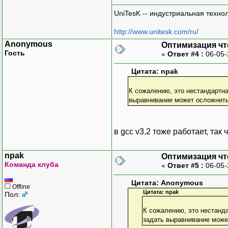
UniTesK -- индустриальная техно
http://www.unitesk.com/ru/
Anonymous
Оптимизация чт
Гость
«
Ответ #4 :
06-05-
Цитата: npak
К сожалению, это нестандартна
выравнивание может осложнить
в gсс v3.2 тоже работает, так
npak
Оптимизация чт
Команда клуба
«
Ответ #5 :
06-05-
Цитата: Anonymous
Offline
Цитата: npak
Пол:
К сожалению, это нестанд
задать выравнивание може