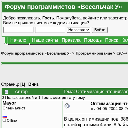
Форум программистов «Весельчак У»
Добро пожаловать,
Гость
. Пожалуйста,
войдите
или
зарегистр
Вам не пришло
письмо с кодом активации?
Начало
Наши сайты
Правила
Помощь
Поиск
Ка
Форум программистов «Весельчак У»
>
Программирование
>
C/C++
Страниц: [
1
]
Вниз
Автор
Тема: Оптимизация чтения\за
0 Пользователей и 1 Гость смотрят эту тему.
Mayor
Оптимизация чт
Специалист
«
:
04-05-2004 08:2
В целях оптимизации под i38
Offline
полей кратными 4 или 8 байт