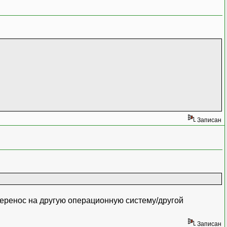
Записан
перенос на другую операционную систему/другой
Записан