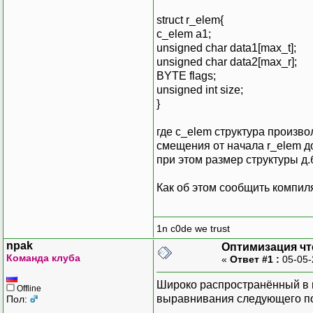
struct r_elem{
c_elem a1;
unsigned char data1[max_t];
unsigned char data2[max_r];
BYTE flags;
unsigned int size;
}
где c_elem структура произво
смещения от начала r_elem до
при этом размер структуры д.б
Как об этом сообщить компил
1n c0de we trust
npak
Оптимизация чт
Команда клуба
«
Ответ #1 :
05-05-
Широко распространённый в м
Offline
выравнивания следующего п
Пол: