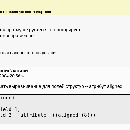
то не такая уж нестандартная.
эту прагму не ругается, но игнорирует.
ется правильно.
логия надежного тестирования.
ения\записи
2004 20:56 »
вать выравнивание для полей структур -- атрибут aligned
igned
eld_1;
d_2 __attribute__((aligned (8)));