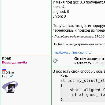
short union_1_f
У меня под gcc 3.3 получаетс
char align_1
pack: 4
} _u1;
aligned: 8
union: 8
int union_fie
};
Получается, что gcc игнориру
переносимый подход из пред
#define union_field
«
Последнее редактирование: 25-11-2
int ptr_diff(void *
{
UniTesK -- индустриальная техно
return (char *)p
}
http://www.unitesk.com/ru/
npak
Оптимизация чт
int main()
Команда клуба
«
Ответ #7 :
06-05-
{
struct my_struct
В gcc есть свой способ указы
Offline
struct my_struct
Код:
Пол:
struct my_struct
struct my_struct_al
{
printf( "pack: %d\
short aligned_fi
printf( "aligned: 
int aligned_fiel
printf( "union: %d
};
return 0;