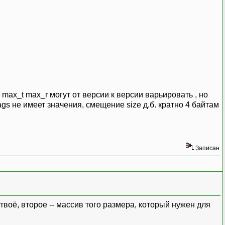
max_t max_r могут от версии к версии варьировать , но
gs не имеет значения, смещение size д.б. кратно 4 байтам
Записан
воё, второе -- массив того размера, который нужен для