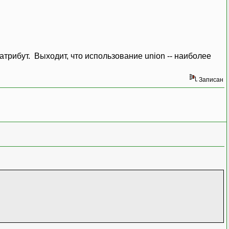
 to 64 bits */
атрибут. Выходит, что использование union -- наиболее
Записан
k_field_2) ) );
sa.aligned_field_2) ) );
nion_field_2) ) );