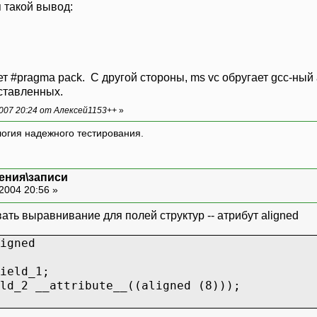
ield_1; /* My data field */
я такой вывод:
[8]; /* Alignment 64 bits */
ld_2; /* This field is aligned
ет #pragma pack. С другой стороны, ms vc обругает gcc-ный 
ставленных.
_1 _u1.union_1_field_1
007 20:24 от Алексей1153++
»
 p1, void * p2)
логия надежного тестирования.
2 - (char *)p1;
ения\записи
2004 20:56 »
_aligned sa;
вать выравнивание для полей структур -- атрибут aligned
_union su;
_pack sp;
igned
n", ptr_diff( &(sp.pack_field_1), &(sp.pac
eld_1;
%d\n", ptr_diff( &(sa.aligned_field_1), &(
d_2 __attribute__((aligned (8)));
\n", ptr_diff( &(su.union_field_1), &(su.u