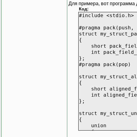
Для примера, вот программа 
Код:
#include <stdio.h>
#pragma pack(push, 
struct my_struct_pa
{
short pack_fiel
int pack_fiel
};
#pragma pack(pop)
struct my_struct_al
{
short aligned_fi
int aligned_fiel
};
struct my_struct_un
{
union
{