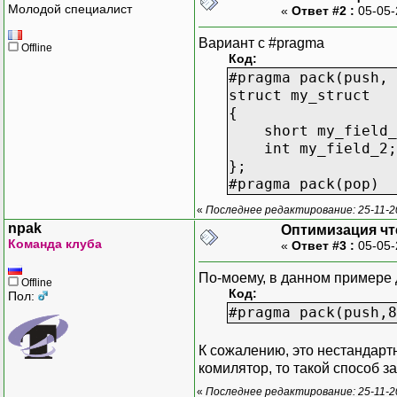
Молодой специалист
«
Ответ #2 :
05-05-
Вариант с #pragma
Offline
Код:
#pragma pack(push, 
struct my_struct
{
short my_field_1;
int my_field_2; 
};
#pragma pack(pop)
«
Последнее редактирование: 25-11-2
npak
Оптимизация чт
Команда клуба
«
Ответ #3 :
05-05-
По-моему, в данном примере 
Offline
Код:
Пол:
#pragma pack(push,8
К сожалению, это нестандарт
комилятор, то такой способ 
«
Последнее редактирование: 25-11-2