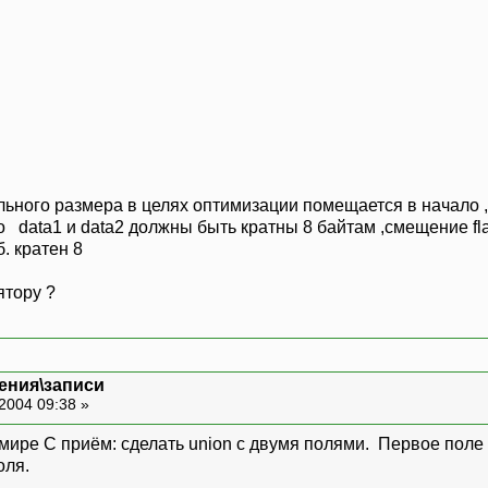
льного размера в целях оптимизации помещается в начало , 
 data1 и data2 должны быть кратны 8 байтам ,смещение fla
. кратен 8
ятору ?
ения\записи
2004 09:38 »
ире C приём: сделать union с двумя полями. Первое поле т
оля.