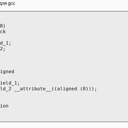
для gcc
8)
ck
d_1;
d_2;
igned
eld_1;
d_2 __attribute__((aligned (8)));
ion