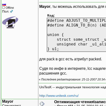
Mayor
, ты можешь использовать для
Offline
Пол:
Код:
#define ADJUST_TO_MULTIP
#define ALIGN_TO_8(n) (A
union {
struct some_struct _u
unsigned char _u1_alig
} u1;
для pack в gcc есть атрибут packed.
Судя по инфе в интернете, lcc нацел
расшиения gcc.
«
Последнее редактирование: 25-11-2007 20:34
UniTesK -- индустриальная технология на
http://www.unitesk.com/ru/
Mayor
Оптимизация чтения\запис
Специалист
«
Ответ #11 :
21-05-2004 01:41 