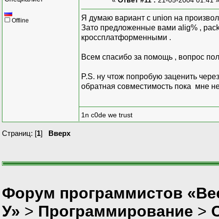
Я думаю вариант с union на произвол
Offline
Зато предложенные вами alig% , pac
кроссплатформенными .
Всем спасибо за помощь , вопрос п
P.S. ну чтож попробую заценить через
обратная совместимость пока мне н
1n c0de we trust
Страниц: [
1
]
Вверх
Форум программистов «Ве
У»
>
Программирование
>