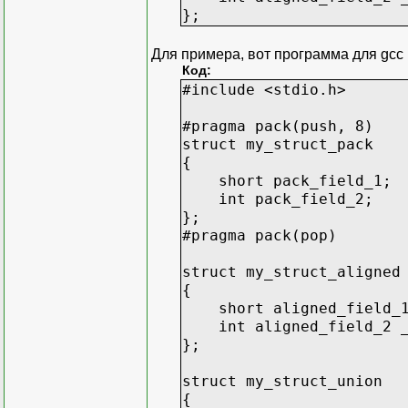
printf( "union: %d\n", 
};
return 0;
}
Для примера, вот программа для gcc
Код:
#include <stdio.h>
#pragma pack(push, 8)
struct my_struct_pack
{
short pack_field_1;
int pack_field_2;
};
#pragma pack(pop)
struct my_struct_aligned
{
short aligned_field_
int aligned_field_2 _
};
struct my_struct_union
{