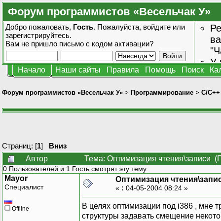
Форум программистов «Весельчак У»
Добро пожаловать,
Гость
. Пожалуйста,
войдите
или
Ре
зарегистрируйтесь
.
ва
Вам не пришло
письмо с кодом активации?
"Ч
У 
Начало
Наши сайты
Правила
Помощь
Поиск
Ка
от
зн
Форум программистов «Весельчак У»
>
Программирование
>
C/C++
Страниц: [
1
]
Вниз
Автор
Тема: Оптимизация чтения\записи (
0 Пользователей и 1 Гость смотрят эту тему.
Mayor
Оптимизация чтения\запи
Специалист
«
:
04-05-2004 08:24 »
В целях оптимизации под i386 , мне 
Offline
структуры задавать смещение некот