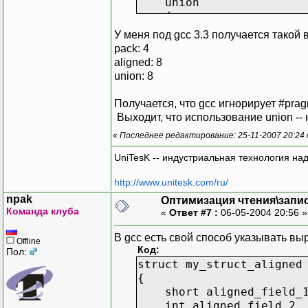
union
{
short union_1_field_
У меня под gcc 3.3 получается такой 
char align_1[8]
pack: 4
} _u1;
aligned: 8
union: 8
int union_field_2
};
Получается, что gcc игнорирует #prag
Выходит, что использование union -
#define union_field_1 _u
«
Последнее редактирование: 25-11-2007 20:24
int ptr_diff(void * p1, 
{
UniTesK -- индустриальная технология на
return (char *)p2 - (
}
http://www.unitesk.com/ru/
npak
Оптимизация чтения\запи
int main()
Команда клуба
«
Ответ #7 :
06-05-2004 20:56 
{
struct my_struct_alig
В gcc есть свой способ указывать выр
Offline
struct my_struct_unio
Код:
Пол:
struct my_struct_pack
struct my_struct_aligned
{
printf( "pack: %d\n", p
short aligned_field_
printf( "aligned: %d\n"
int aligned_field_2 _