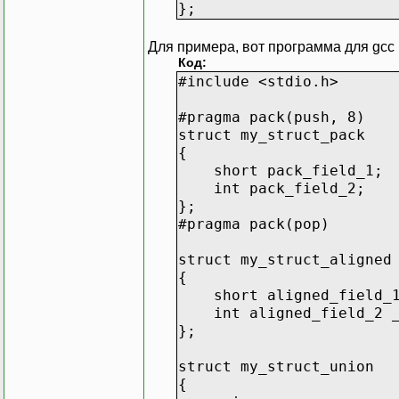
};
Для примера, вот программа для gcc
Код:
#include <stdio.h>
#pragma pack(push, 8)
struct my_struct_pack
{
short pack_field_1;
int pack_field_2;
};
#pragma pack(pop)
struct my_struct_aligned
{
short aligned_field_
int aligned_field_2 _
};
struct my_struct_union
{