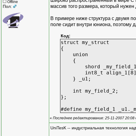
Широко распространённый в мире C пр
Offline
массив того размера, который нужен
Пол:
В примере ниже структура с двумя п
поле сидит внутри юниона, поэтому д
Код:
struct my_struct
{
union
{
shord _my_field_1; /
int8_t align_1[8
} _u1;
int my_field_2; 
};
#define my_field_1 _u1._
«
Последнее редактирование: 25-11-2007 20:08
UniTesK -- индустриальная технология на