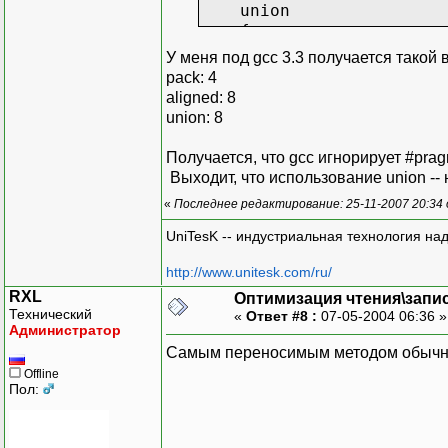
union
{
short union_1_field_
У меня под gcc 3.3 получается такой 
char align_1[8]
pack: 4
} _u1;
aligned: 8
union: 8
int union_field_2
};
Получается, что gcc игнорирует #prag
Выходит, что использование union -
#define union_field_1 _u
«
Последнее редактирование: 25-11-2007 20:34
int ptr_diff(void * p1, 
{
UniTesK -- индустриальная технология на
return (char *)p2 - (
}
http://www.unitesk.com/ru/
RXL
Оптимизация чтения\запи
int main()
Технический
«
Ответ #8 :
07-05-2004 06:36 
{
Администратор
struct my_struct_alig
Cамым переносимым методом обычно бы
struct my_struct_unio
Offline
Пол:
struct my_struct_pack
printf( "pack: %d\n", p