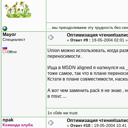
printf( "aligned: %d\n"
printf( "union: %d\n", 
return 0;
}
... мы преодолеваем эту трудность без си
Mayor
Оптимизация чтения\запи
Специалист
«
Ответ #9 :
19-05-2004 02:01 
Union можно использовать, когда раз
Offline
переносимости .
Ища в MSDN aligned я наткнулся на __d
тоже самое, так что в плане перенос
Кстати в плане совместимости, наскол
А вот чем заменить pack я не знаю , 
в msvc ...
1n c0de we trust
npak
Оптимизация чтения\запи
Команда клуба
«
Ответ #10 :
19-05-2004 10:41