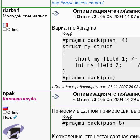
http://www.unitesk.com/ru/
darkelf
Оптимизация чтения\запи
Молодой специалист
«
Ответ #2 :
05-05-2004 14:07 
Вариант с #pragma
Offline
Код:
#pragma pack(push, 4)
struct my_struct
{
short my_field_1; /* M
int my_field_2; /* Th
};
#pragma pack(pop)
«
Последнее редактирование: 25-11-2007 20:08
npak
Оптимизация чтения\запи
Команда клуба
«
Ответ #3 :
05-05-2004 14:29 
По-моему, в данном примере для выр
Offline
Код:
Пол:
#pragma pack(push,8)
К сожалению, это нестандартная фич