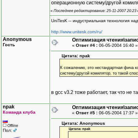
операционную систему/другой комиля
«
Последнее редактирование: 25-11-2007 20:23
UniTesK -- индустриальная технология на
http://www.unitesk.com/ru/
Anonymous
Оптимизация чтения\запи
Гость
«
Ответ #4 :
06-05-2004 16:40 
Цитата: npak
К сожалению, это нестандартная фича к
систему/другой комилятор, то такой спо
в gсс v3.2 тоже работает, так что не 
npak
Оптимизация чтения\запи
Команда клуба
«
Ответ #5 :
06-05-2004 17:37 
Цитата: Anonymous
Offline
Цитата: npak
Пол: