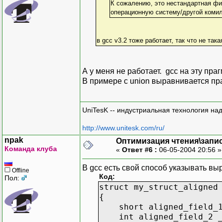
К сожалению, это нестандартная фи
операционную систему/другой комил
в gсс v3.2 тоже работает, так что не так
А у меня не работает. gcc на эту праг
В примере с union выравнивается пр
UniTesK -- индустриальная технология на
http://www.unitesk.com/ru/
npak
Оптимизация чтения\запи
Команда клуба
«
Ответ #6 :
06-05-2004 20:56 
В gcc есть свой способ указывать выр
Offline
Код:
Пол:
struct my_struct_aligned
{
short aligned_field_
int aligned_field_2 _