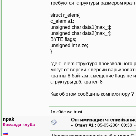
требуются структуры размером кратн
struct r_elem{
c_elem a1;
unsigned char data1[max_t];
unsigned char data2[max_r];
BYTE flags;
unsigned int size;
}
где c_elem структура произвольного 
могут от версии к версии варьироват
кратны 8 байтам ,смещение flags не и
структуры д.б. кратен 8
Как об этом сообщить компилятору ?
1n c0de we trust
npak
Оптимизация чтения\запи
Команда клуба
«
Ответ #1 :
05-05-2004 09:38 