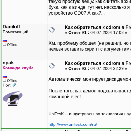
такую простую вещь: как считать арх
букв, как в винде, тут нет, насколько
устройство CD0? А как?...
Daniloff
Как обратиться к cdrom в F
Помогающий
«
Ответ #1 :
04-07-2004 17:08 »
Хм, проблему обошел (не решил), но гд
Offline
нельзя вставить скрипт с аргументами
npak
Как обратиться к cdrom в F
Команда клуба
«
Ответ #2 :
04-07-2004 22:29 »
Автоматически монтирует диск демон
Offline
Пол:
После того, как демон подхватывает 
командой eject.
UniTesK -- индустриальная технология на
http://www.unitesk.com/ru/