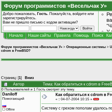
Форум программистов «Весельчак У»
Добро пожаловать,
Гость
. Пожалуйста,
войдите
или
Ре
зарегистрируйтесь
.
ва
Вам не пришло
письмо с кодом активации?
"Ч
У 
Начало
Наши сайты
Правила
Помощь
Поиск
Ка
от
зн
Форум программистов «Весельчак У»
>
Операционные системы
>
U
cdrom в FreeBSD?
Страниц: [
1
]
Вниз
Автор
Тема: Как обратиться к cdrom в Fre
0 Пользователей и 1 Гость смотрят эту тему.
Daniloff
Как обратиться к cdrom в F
Помогающий
«
:
04-07-2004 10:15 »
Систему с грехом пополам удалось по
Offline