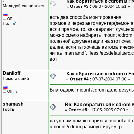
.
Как обратиться к cdrom в F
Молодой специалист
«
Ответ #3 :
06-07-2004 15:51 »
есть два способа монтирования:
Offline
прямое и через автомаунтер(демон 
Пол:
если прямое, то, как вариант, лучше з
можно смело набирать `mount /cdrom`
полезной документации на этот счет.
далее, если ты хочешь автоматически
читаь `man amd`, `less /etc/defaults/rc.
вот
Daniloff
Как обратиться к cdrom в F
Помогающий
«
Ответ #4 :
07-07-2004 07:06 »
Благодарю! mount /cdrom дало резул
Offline
shamash
Re: Как обратиться к cdrom 
Гость
«
Ответ #5 :
17-05-2005 07:00 »
да уж сам помню парился, mount /cd
umount /cdrom размоунтируем :p