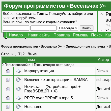
Форум программистов «Весельчак У»
Добро пожаловать,
Гость
. Пожалуйста,
войдите
или
Ре
зарегистрируйтесь
.
ва
Вам не пришло
письмо с кодом активации?
"Ч
У 
Начало
Наши сайты
Правила
Помощь
Поиск
Ка
от
зн
Форум программистов «Весельчак У»
>
Операционные системы
>
U
Страниц: [
1
]
2
Вниз
Тема
Автор
0 Пользователей и 1 Гость смотрят этот раздел.
Маршрутизация
Dimka
Включение авторизации в SAMBA
scharap
Нечистая... (Устройства Input +
Денисrf
FreeBSD8.2R + X)
PPTP over PPPoE в mpd 5
Dimka
Hostname
Денисrf