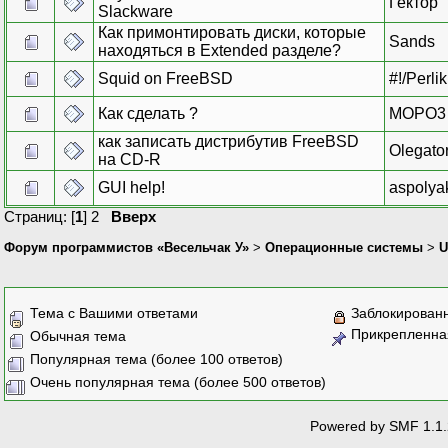
Гектор
Slackware
Как примонтировать диски, которые
Sands
находяться в Extended разделе?
Squid on FreeBSD
#!/Perlik
Как сделать ?
MOPO3
как записать дистрибутив FreeBSD
Olegato
на CD-R
GUI help!
aspolya
Страниц: [
1
]
2
Вверх
Форум программистов «Весельчак У»
>
Операционные системы
>
U
Тема с Вашими ответами
Заблокирован
Прикрепленна
Обычная тема
Популярная тема (более 100 ответов)
Очень популярная тема (более 500 ответов)
Powered by SMF 1.1.