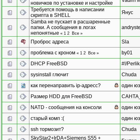
Vadim 
новичков по установке и настройке
Требуется помощь в написании
Янус
скрипта в SHELL
Samba не пускает в расшаренные
папки. А сообщения в логах
andryst
непонятные
«
1
2
Все
»
Проброс адреса
Sla
проблема с кроном
by01
«
1
2
Все
»
DHCP FreeBSD
#!/Perlik
sysinstall глючит
Chuda
как перенаправить ip-адресс?
один ю
Размер HDD для FreeBSD
CAHTA
NATD - сообщения на консоли
один ю
старый комп :(
один ю
ssh тормозит?
Chuda
SkyStar2+IrDA+Siemens S55 +