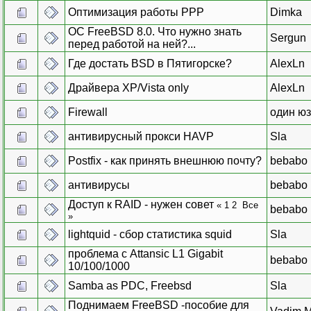
Оптимизация работы PPP
Dimka
ОС FreeBSD 8.0. Что нужно знать
Sergun
перед работой на ней?...
Где достать BSD в Пятигорске?
AlexLn
Драйвера XP/Vista only
AlexLn
Firewall
один ю
антивирусный прокси HAVP
Sla
Postfix - как принять внешнюю почту?
bebabo
антивирусы
bebabo
Доступ к RAID - нужен совет
«
1
2
Все
bebabo
»
lightquid - сбор статистика squid
Sla
проблема с Attansic L1 Gigabit
bebabo
10/100/1000
Samba аs PDC, Freebsd
Sla
Поднимаем FreeBSD -пособие для