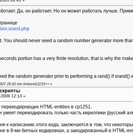
ботает. Да, он работает. Но он может работать лучше. Приме
странице
ction.srand.php
 right. You should never seed a random number generator more tha
seconds portion has a very finite resolution, that is why the 
seed the random generator prior to performing a rand() if srand() 
007 20:42 от Алексей1153++
»
 скрипты
-2006 12:13 »
 перекодировщих HTML-entities в cp1251.
и умеет перекодировать только часть кириллики (русский а
я к написанию этого кода, заключается в том, что некотор
не в 8-ми битных кодировках, а закодированный в HTML-enti