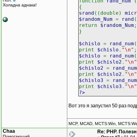
function
rand_num
(
Холадна аднака!
{
srand
((double)
micr
$random_Num
=
rand
(
return
$random_Num
;
}
$chislo
=
rand_num
(
print
$chislo
.
"\n"
;
$chislo
=
rand_num
(
print
$chislo2
.
"\n"
$chislo2
=
rand_num
print
$chislo2
.
"\n"
$chislo3
=
rand_num
print
$chislo3
.
"\n"
?>
Вот это я запустил 50 раз по
MCP, MCAD, MCTS:Win, MCTS:W
Chaa
Re: PHP. Полез
Помогающий
«
Ответ #7 :
01-04-