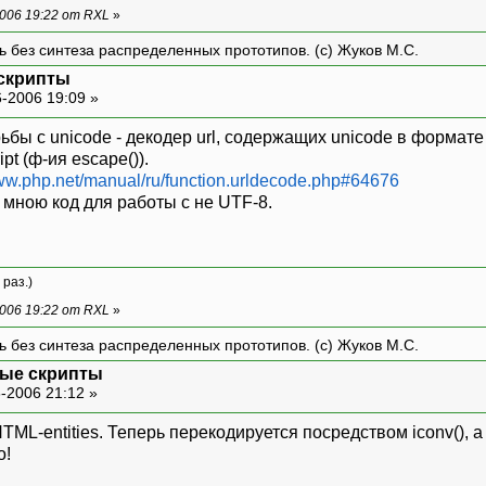
006 19:22 от RXL
»
ть без синтеза распределенных прототипов. (с) Жуков М.С.
скрипты
-2006 19:09 »
ьбы с unicode - декодер url, содержащих unicode в форма
t (ф-ия escape()).
www.php.net/manual/ru/function.urldecode.php#64676
мною код для работы с не UTF-8.
 раз.)
006 19:22 от RXL
»
ть без синтеза распределенных прототипов. (с) Жуков М.С.
ные скрипты
-2006 21:12 »
L-entities. Теперь перекодируется посредством iconv(), а
о!