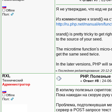
Я не утверждаю, что код не ра
Offline
Пол:
Из комментарие к srand() на 
http://ru.php.net/manual/en/fun
srand() is pretty tricky to get
to the source of your seed.
The microtime function's micro-
get the same seed twice.
In the later versions, PHP will 
«
Последнее редактирование: 20-12-2
RXL
PHP. Полезные
Технический
«
Ответ #8 :
24-06
Администратор
В копилку полезных скриптов:
Пока накидан на скорую руку 
Offline
Пол:
Проблема, подтолкнувшая мен
сервер в POST-запросе текст 