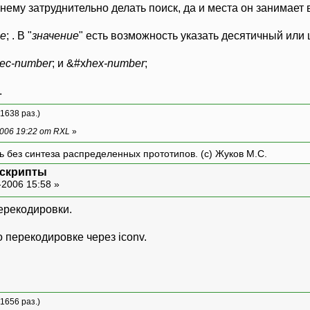
ему затруднительно делать поиск, да и места он занимает в б
ие
; . В "
значение
" есть возможность указать десятичный или 
ec-number
; и &#x
hex-number
;
.
 1638 раз.)
006 19:22 от RXL
»
ть без синтеза распределенных прототипов. (с) Жуков М.С.
 скрипты
-2006 15:58 »
ерекодировки.
 перекодировке через iconv.
 1656 раз.)