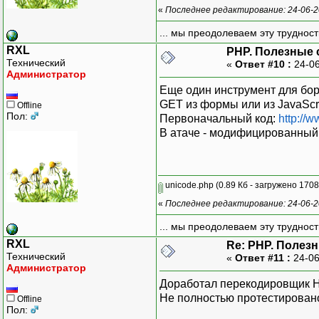
«
Последнее редактирование: 24-06-2
... мы преодолеваем эту труднос
RXL
PHP. Полезные 
Технический
«
Ответ #10 :
24-06
Администратор
Еще один инструмент для бор
GET из формы или из JavaScrip
Offline
Пол:
Первоначальный код:
http://
В атаче - модифицированный 
unicode.php
(0.89 Кб - загружено 1708
«
Последнее редактирование: 24-06-2
... мы преодолеваем эту труднос
RXL
Re: PHP. Полез
Технический
«
Ответ #11 :
24-06
Администратор
Доработал перекодировщик HTM
Не полностью протестирован
Offline
Пол: