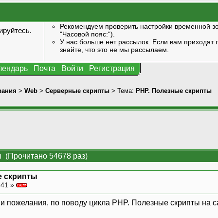
Рекомендуем проверить настройки временной зо
ируйтесь
.
"Часовой пояс:").
У нас больше нет рассылок. Если вам приходят п
знайте, что это не мы рассылаем.
лендарь
Почта
Войти
Регистрация
вания
>
Web
>
Серверные скрипты
> Тема:
PHP. Полезные скрипты
 (Прочитано 54678 раз)
е скрипты
:41 »
и пожелания, по поводу цикла PHP. Полезные скрипты на с