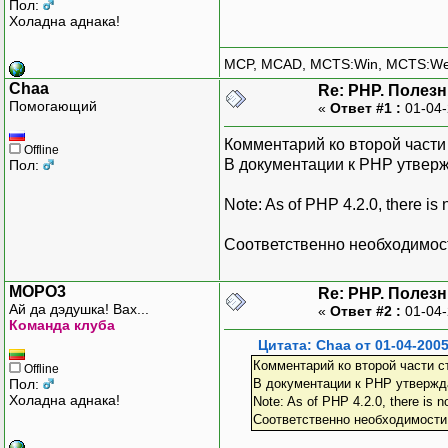
Пол:
Холадна аднака!
MCP, MCAD, MCTS:Win, MCTS:W
Chaa
Re: PHP. Полез
Помогающий
«
Ответ #1 :
01-04-
Комментарий ко второй части 
Offline
В документации к PHP утверж
Пол:
Note: As of PHP 4.2.0, there is
Соответственно необходимост
MOPO3
Re: PHP. Полез
Ай да дэдушка! Вах...
«
Ответ #2 :
01-04-
Команда клуба
Цитата: Chaa от 01-04-2005
Комментарий ко второй части с
Offline
Пол:
В документации к PHP утвержд
Холадна аднака!
Note: As of PHP 4.2.0, there is n
Соответственно необходимости 