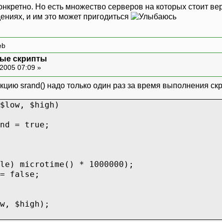
конкретно. Но есть множество серверов на которых стоит в
ениях, и им это может пригодиться
eb
ные скрипты
2005 07:09 »
кцию srand() надо только один раз за время выполнения ск
$low, $high)
d = true;
microtime() * 1000000);
false;
, $high);