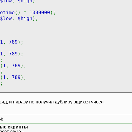
$low
,
$high
)
otime
() *
1000000
);
$low
,
$high
);
1
,
789
);
1
,
789
);
;
(
1
,
789
);
;
(
1
,
789
);
;
дряд, и ниразу не получил дублирующихся чисел.
eb
ные скрипты
2005 08:49 »