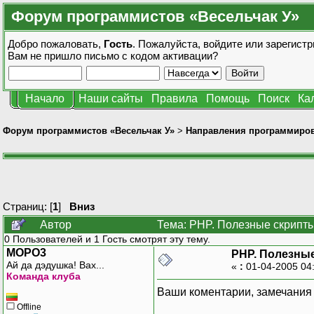
Форум программистов «Весельчак У»
Добро пожаловать,
Гость
. Пожалуйста,
войдите
или
зарегистр
Вам не пришло
письмо с кодом активации?
Начало
Наши сайты
Правила
Помощь
Поиск
Ка
Форум программистов «Весельчак У»
>
Направления программиро
Страниц: [
1
]
Вниз
Автор
Тема: PHP. Полезные скрипты
0 Пользователей и 1 Гость смотрят эту тему.
MOPO3
PHP. Полезны
Ай да дэдушка! Вах...
«
:
01-04-2005 04
Команда клуба
Ваши коментарии, замечания 
Offline