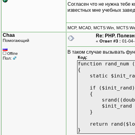
Согласен что не нужна тебе 
известных мне учебных завед
MCP, MCAD, MCTS:Win, MCTS:W
Chaa
Re: PHP. Полез
Помогающий
«
Ответ #3 :
01-04-
В таком случае вызывать фун
Offline
Код:
Пол:
function rand_num (
{
static $init_ran
if ($init_rand)
{
srand((double) 
$init_rand = 
}
return rand($low
}