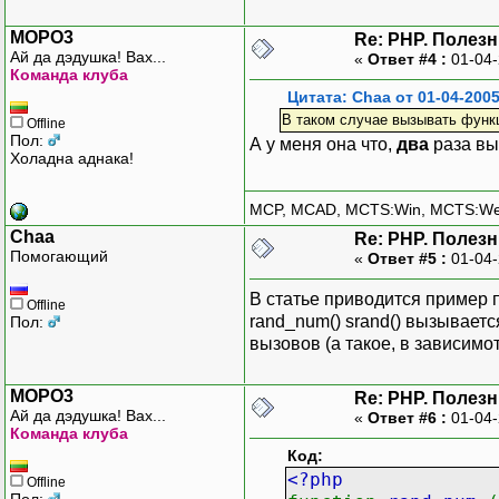
MOPO3
Re: PHP. Полез
Ай да дэдушка! Вах...
«
Ответ #4 :
01-04-
Команда клуба
Цитата: Chaa от 01-04-2005
В таком случае вызывать функц
Offline
Пол:
А у меня она что,
два
раза вы
Холадна аднака!
MCP, MCAD, MCTS:Win, MCTS:W
Chaa
Re: PHP. Полез
Помогающий
«
Ответ #5 :
01-04-
В статье приводится пример 
Offline
rand_num() srand() вызываетс
Пол:
вызовов (а такое, в зависимо
MOPO3
Re: PHP. Полез
Ай да дэдушка! Вах...
«
Ответ #6 :
01-04-
Команда клуба
Код:
<?php
Offline
Пол: