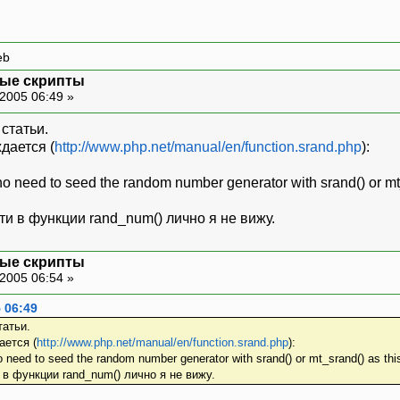
eb
ные скрипты
2005 06:49 »
статьи.
дается (
http://www.php.net/manual/en/function.srand.php
):
 no need to seed the random number generator with srand() or mt
и в функции rand_num() лично я не вижу.
ные скрипты
2005 06:54 »
 06:49
татьи.
ается (
http://www.php.net/manual/en/function.srand.php
):
o need to seed the random number generator with srand() or mt_srand() as thi
в функции rand_num() лично я не вижу.