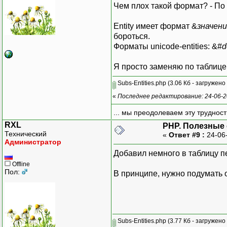
Чем плох такой формат? - По н
Entity имеет формат &
значен
бороться.
Форматы unicode-entities: &#
d
Я просто заменяю по таблице
Subs-Entities.php
(3.06 Кб - загружено
«
Последнее редактирование: 24-06-2
... мы преодолеваем эту труднос
RXL
PHP. Полезные
Технический
«
Ответ #9 :
24-06
Администратор
Добавил немного в таблицу п
Offline
Пол:
В принципе, нужно подумать о
Subs-Entities.php
(3.77 Кб - загружено