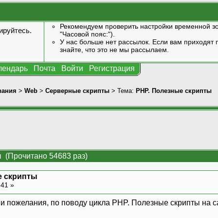
Рекомендуем проверить настройки временной зо
ируйтесь
.
"Часовой пояс:").
У нас больше нет рассылок. Если вам приходят п
знайте, что это не мы рассылаем.
лендарь
Почта
Войти
Регистрация
вания
>
Web
>
Серверные скрипты
> Тема:
PHP. Полезные скрипты
 (Прочитано 54683 раз)
е скрипты
:41 »
и пожелания, по поводу цикла PHP. Полезные скрипты на с