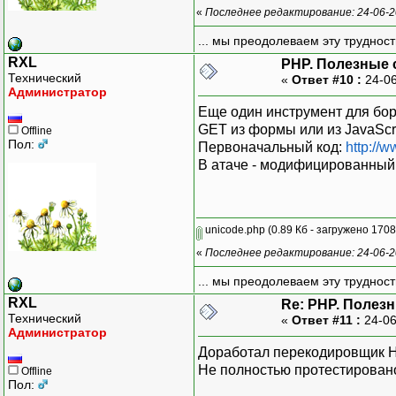
«
Последнее редактирование: 24-06-2
... мы преодолеваем эту труднос
RXL
PHP. Полезные 
Технический
«
Ответ #10 :
24-06
Администратор
Еще один инструмент для бор
GET из формы или из JavaScrip
Offline
Пол:
Первоначальный код:
http://
В атаче - модифицированный 
unicode.php
(0.89 Кб - загружено 1708
«
Последнее редактирование: 24-06-2
... мы преодолеваем эту труднос
RXL
Re: PHP. Полез
Технический
«
Ответ #11 :
24-06
Администратор
Доработал перекодировщик HTM
Не полностью протестирован
Offline
Пол: