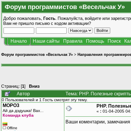
Форум программистов «Весельчак У»
Добро пожаловать,
Гость
. Пожалуйста,
войдите
или
зарегистр
Вам не пришло
письмо с кодом активации?
Начало
Наши сайты
Правила
Помощь
Поиск
Ка
Форум программистов «Весельчак У»
>
Направления программиро
Страниц: [
1
]
Вниз
Автор
Тема: PHP. Полезные скрипты
0 Пользователей и 1 Гость смотрят эту тему.
MOPO3
PHP. Полезны
Ай да дэдушка! Вах...
«
:
01-04-2005 04
Команда клуба
Ваши коментарии, замечания 
Offline