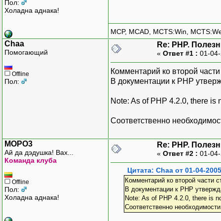
Пол:
Холадна аднака!
MCP, MCAD, MCTS:Win, MCTS:W
Chaa
Re: PHP. Полез
Помогающий
«
Ответ #1 :
01-04-
Комментарий ко второй части 
Offline
В документации к PHP утверж
Пол:
Note: As of PHP 4.2.0, there is
Соответственно необходимост
MOPO3
Re: PHP. Полез
Ай да дэдушка! Вах...
«
Ответ #2 :
01-04-
Команда клуба
Цитата: Chaa от 01-04-2005
Комментарий ко второй части с
Offline
Пол:
В документации к PHP утвержд
Холадна аднака!
Note: As of PHP 4.2.0, there is n
Соответственно необходимости 