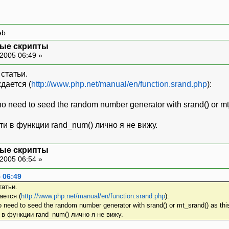
eb
ные скрипты
2005 06:49 »
статьи.
дается (
http://www.php.net/manual/en/function.srand.php
):
 no need to seed the random number generator with srand() or mt
и в функции rand_num() лично я не вижу.
ные скрипты
2005 06:54 »
 06:49
татьи.
ается (
http://www.php.net/manual/en/function.srand.php
):
o need to seed the random number generator with srand() or mt_srand() as thi
в функции rand_num() лично я не вижу.