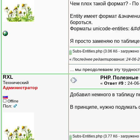
Чем плох такой формат? - По н
Entity имеет формат &
значен
бороться.
Форматы unicode-entities: &#
d
Я просто заменяю по таблице
Subs-Entities.php
(3.06 Кб - загружено
«
Последнее редактирование: 24-06-2
... мы преодолеваем эту труднос
RXL
PHP. Полезные
Технический
«
Ответ #9 :
24-06
Администратор
Добавил немного в таблицу п
Offline
Пол:
В принципе, нужно подумать о
Subs-Entities.php
(3.77 Кб - загружено