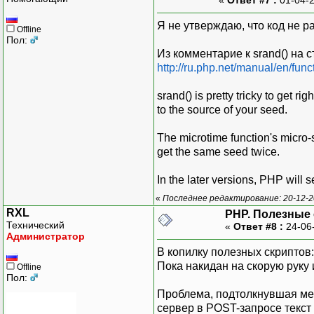
Я не утверждаю, что код не ра
Offline
Пол:
Из комментарие к srand() на 
http://ru.php.net/manual/en/fun
srand() is pretty tricky to get
to the source of your seed.
The microtime function's micro-
get the same seed twice.
In the later versions, PHP will 
«
Последнее редактирование: 20-12-2
RXL
PHP. Полезные
Технический
«
Ответ #8 :
24-06
Администратор
В копилку полезных скриптов:
Пока накидан на скорую руку 
Offline
Пол:
Проблема, подтолкнувшая мен
сервер в POST-запросе текст 