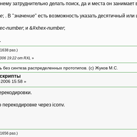
ему затруднительно делать поиск, да и места он занимает в б
ие
; . В "
значение
" есть возможность указать десятичный или 
ec-number
; и &#x
hex-number
;
.
 1638 раз.)
006 19:22 от RXL
»
ть без синтеза распределенных прототипов. (с) Жуков М.С.
 скрипты
-2006 15:58 »
ерекодировки.
 перекодировке через iconv.
 1656 раз.)