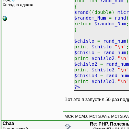
function
rand_num
(
Холадна аднака!
{
srand
((double)
micr
$random_Num
=
rand
(
return
$random_Num
;
}
$chislo
=
rand_num
(
print
$chislo
.
"\n"
;
$chislo
=
rand_num
(
print
$chislo2
.
"\n"
$chislo2
=
rand_num
print
$chislo2
.
"\n"
$chislo3
=
rand_num
print
$chislo3
.
"\n"
?>
Вот это я запустил 50 раз по
MCP, MCAD, MCTS:Win, MCTS:W
Chaa
Re: PHP. Полезн
Помогающий
«
Ответ #7 :
01-04-2