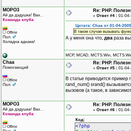
MOPO3
Re: PHP. Полез
Ай да дэдушка! Вах...
«
Ответ #4 :
01-04-
Команда клуба
Цитата: Chaa от 01-04-2005
В таком случае вызывать функц
Offline
Пол:
А у меня она что,
два
раза вы
Холадна аднака!
MCP, MCAD, MCTS:Win, MCTS:W
Chaa
Re: PHP. Полез
Помогающий
«
Ответ #5 :
01-04-
В статье приводится пример 
Offline
rand_num() srand() вызываетс
Пол:
вызовов (а такое, в зависимо
MOPO3
Re: PHP. Полез
Ай да дэдушка! Вах...
«
Ответ #6 :
01-04-
Команда клуба
Код:
<?php
Offline
Пол: