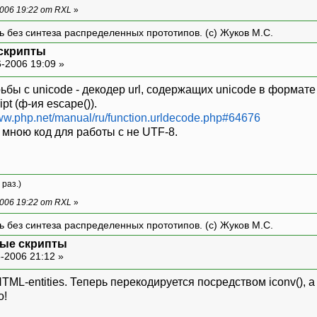
006 19:22 от RXL
»
ть без синтеза распределенных прототипов. (с) Жуков М.С.
скрипты
-2006 19:09 »
ьбы с unicode - декодер url, содержащих unicode в форма
t (ф-ия escape()).
www.php.net/manual/ru/function.urldecode.php#64676
мною код для работы с не UTF-8.
 раз.)
006 19:22 от RXL
»
ть без синтеза распределенных прототипов. (с) Жуков М.С.
ные скрипты
-2006 21:12 »
L-entities. Теперь перекодируется посредством iconv(), а
о!