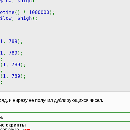
$low
,
$high
)
otime
() *
1000000
);
$low
,
$high
);
1
,
789
);
1
,
789
);
;
(
1
,
789
);
;
(
1
,
789
);
;
дряд, и ниразу не получил дублирующихся чисел.
eb
ые скрипты
005 08:49 »