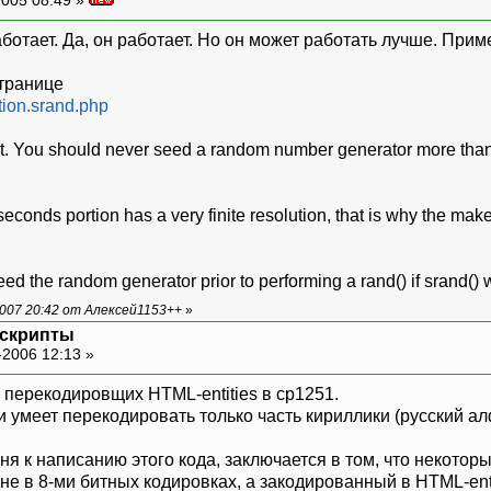
ботает. Да, он работает. Но он может работать лучше. Приме
странице
ction.srand.php
 right. You should never seed a random number generator more tha
seconds portion has a very finite resolution, that is why the 
seed the random generator prior to performing a rand() if srand() 
007 20:42 от Алексей1153++
»
 скрипты
-2006 12:13 »
 перекодировщих HTML-entities в cp1251.
и умеет перекодировать только часть кириллики (русский а
я к написанию этого кода, заключается в том, что некотор
не в 8-ми битных кодировках, а закодированный в HTML-enti