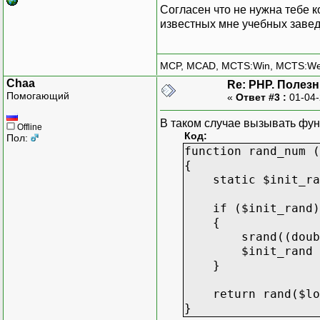
Согласен что не нужна тебе 
известных мне учебных завед
MCP, MCAD, MCTS:Win, MCTS:W
Chaa
Re: PHP. Полез
Помогающий
«
Ответ #3 :
01-04-
В таком случае вызывать фун
Offline
Код:
Пол:
function rand_num (
{
static $init_ran
if ($init_rand)
{
srand((double) 
$init_rand = 
}
return rand($low
}