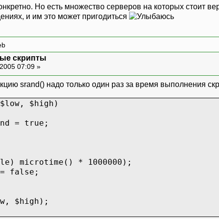
конкретно. Но есть множество серверов на которых стоит в
ениях, и им это может пригодиться
eb
ные скрипты
2005 07:09 »
кцию srand() надо только один раз за время выполнения ск
$low, $high)
d = true;
microtime() * 1000000);
false;
, $high);