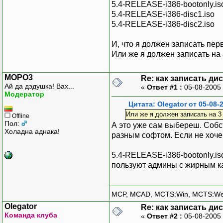
5.4-RELEASE-i386-bootonly.is
5.4-RELEASE-i386-disc1.iso
5.4-RELEASE-i386-disc2.iso
И, что я должен записать пер
Или же я должен записать на 
MOPO3
Re: как записать ди
Ай да дэдушка! Вах...
«
Ответ #1 :
05-08-2005 
Модератор
Цитата: Olegator от 05-08-
Или же я должен записать на 3
Offline
Пол:
А это уже сам выбереш. Собст
Холадна аднака!
разным софтом. Если не хочеш
5.4-RELEASE-i386-bootonly.iso
пользуют админы с жирным к
MCP, MCAD, MCTS:Win, MCTS:W
Olegator
Re: как записать ди
Команда клуба
«
Ответ #2 :
05-08-2005 