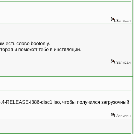
Записан
м есть слово bootonly.
которая и поможет тебе в инстяляции.
Записан
 5.4-RELEASE-i386-disc1.iso, чтобы получился загрузочный
Записан