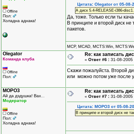
Цитата: Olegator от 05-08-
А диск 5.4-RELEASE-i386-disc1.
Offline
Пол:
Да, тоже. Только если ты качае
Холадна аднака!
В принципе и второй диск не
пакетов.
MCP, MCAD, MCTS:Win, MCTS:W
Olegator
Re: как записать ди
Команда клуба
«
Ответ #6 :
31-08-2005 
Скажи пожалуйста. Второй ди
Offline
или можно потом уже после 
Пол:
MOPO3
Re: как записать ди
Ай да дэдушка! Вах...
«
Ответ #7 :
31-08-2005 
Модератор
Цитата: MOPO3 от 05-08-20
В принципе и второй диск не т
Offline
Пол:
Холадна аднака!