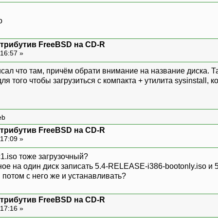
o
стрибутив FreeBSD на CD-R
16:57 »
исал что там, причём обрати внимание на название диска. Та
я того чтобы загрузиться с компакта + утилита sysinstall, 
eb
стрибутив FreeBSD на CD-R
17:09 »
1.iso тоже загрузочный?
рное на один диск записать 5.4-RELEASE-i386-bootonly.iso и
 потом с него же и устанавливать?
стрибутив FreeBSD на CD-R
17:16 »