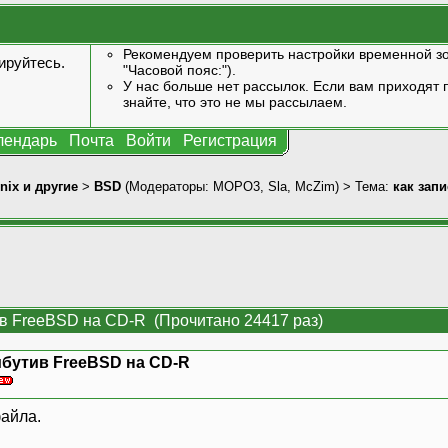
Рекомендуем проверить настройки временной зо
ируйтесь
.
"Часовой пояс:").
У нас больше нет рассылок. Если вам приходят п
знайте, что это не мы рассылаем.
лендарь
Почта
Войти
Регистрация
nix и другие
>
BSD
(Модераторы:
MOPO3
,
Sla
,
McZim
) > Тема:
как зап
ив FreeBSD на CD-R (Прочитано 24417 раз)
ибутив FreeBSD на CD-R
файла.