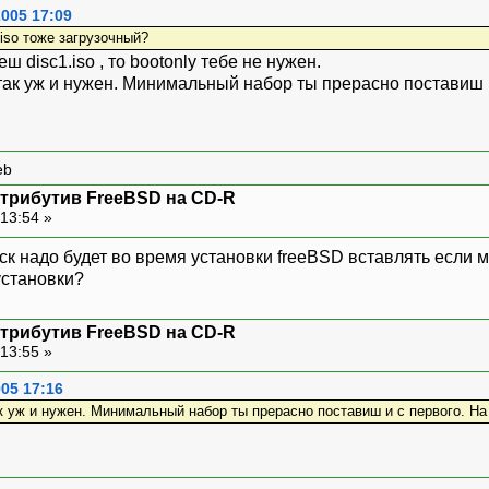
2005 17:09
iso тоже загрузочный?
ш disc1.iso , то bootonly тебе не нужен.
 так уж и нужен. Минимальный набор ты прерасно поставиш 
eb
стрибутив FreeBSD на CD-R
13:54 »
ск надо будет во время установки freeBSD вставлять если
установки?
стрибутив FreeBSD на CD-R
13:55 »
05 17:16
ак уж и нужен. Минимальный набор ты прерасно поставиш и с первого. Н