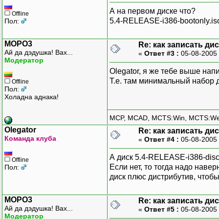
А на первом диске что?
Offline
5.4-RELEASE-i386-bootonly.is
Пол:
MOPO3
Re: как записать ди
Ай да дэдушка! Вах...
«
Ответ #3 :
05-08-2005 
Модератор
Olegator, я же тебе выше нап
Т.е. там минимальный набор дл
Offline
Пол:
Холадна аднака!
MCP, MCAD, MCTS:Win, MCTS:W
Olegator
Re: как записать ди
Команда клуба
«
Ответ #4 :
05-08-2005 
А диск 5.4-RELEASE-i386-disc
Offline
Если нет, то тогда надо наве
Пол:
диск плюс дистрибутив, чтобы
MOPO3
Re: как записать ди
Ай да дэдушка! Вах...
«
Ответ #5 :
05-08-2005 
Модератор