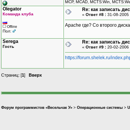
MCP, MCAD, MCTS:Win, MCTS:W
Olegator
Re: как записать ди
Команда клуба
«
Ответ #8 :
31-08-2005 
Apache где? Со второго диск
Offline
Пол:
Serega
Re: как записать ди
Гость
«
Ответ #9 :
20-02-2006 
https://forum.shelek.ru/index.ph
Страниц: [
1
]
Вверх
Форум программистов «Весельчак У»
>
Операционные системы
>
U