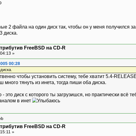
o
вые 2 файла на один диск так, чтобы он у меня получился з
3 диска.
стрибутив FreeBSD на CD-R
04:13 »
2005 00:28
 диска.
венно чтобы установить систему, тебе хватит 5.4-RELEASE-i
 много тянуть из инета, тогда пиши оба диска.
 - это диск с которого ты загрузишся, но практически всё т
аналом в инет
eb
стрибутив FreeBSD на CD-R
15:11 »