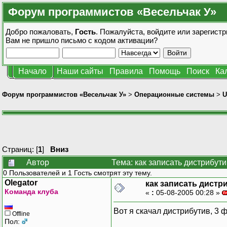
Форум программистов «Весельчак У»
Добро пожаловать,
Гость
. Пожалуйста,
войдите
или
зарегистр
Вам не пришло
письмо с кодом активации?
Начало
Наши сайты
Правила
Помощь
Поиск
Ка
Форум программистов «Весельчак У»
>
Операционные системы
>
U
Страниц: [
1
]
Вниз
Автор
Тема: как записать дистрибут
0 Пользователей и 1 Гость смотрят эту тему.
Olegator
как записать дистр
Команда клуба
«
:
05-08-2005 00:28 »
Вот я скачал дистрибутив, 3 
Offline
Пол: