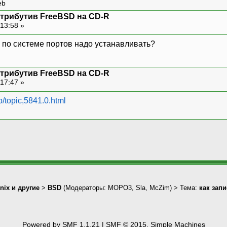
eb
стрибутив FreeBSD на CD-R
13:58 »
а по системе портов надо устанавливать?
стрибутив FreeBSD на CD-R
17:47 »
p/topic,5841.0.html
nix и другие
>
BSD
(Модераторы:
MOPO3
,
Sla
,
McZim
) > Тема:
как зап
Powered by SMF 1.1.21
|
SMF © 2015, Simple Machines