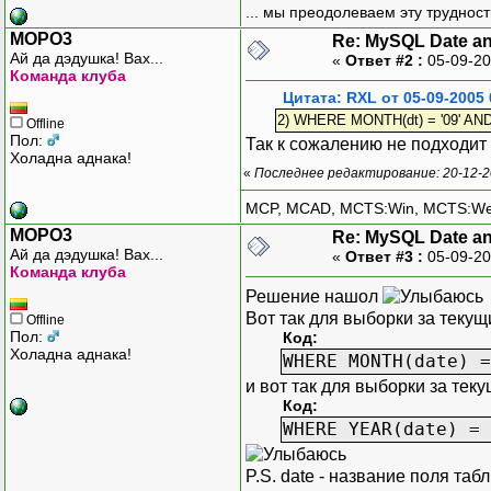
... мы преодолеваем эту труднос
MOPO3
Re: MySQL Date an
Ай да дэдушка! Вах...
«
Ответ #2 :
05-09-20
Команда клуба
Цитата: RXL от 05-09-2005 
2) WHERE MONTH(dt) = '09' AND 
Offline
Пол:
Так к сожалению не подходит
Холадна аднака!
«
Последнее редактирование: 20-12-2
MCP, MCAD, MCTS:Win, MCTS:W
MOPO3
Re: MySQL Date an
Ай да дэдушка! Вах...
«
Ответ #3 :
05-09-20
Команда клуба
Решение нашол
Вот так для выборки за теку
Offline
Пол:
Код:
Холадна аднака!
WHERE MONTH(date) =
и вот так для выборки за теку
Код:
WHERE YEAR(date) = 
P.S. date - название поля та