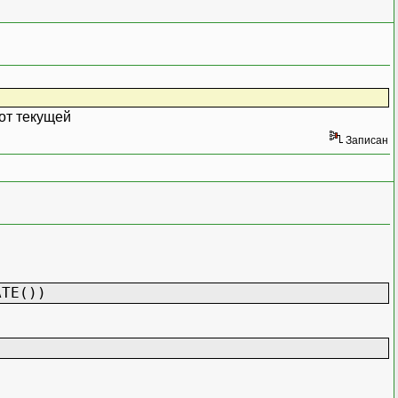
 от текущей
Записан
ATE())