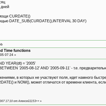
сяц
0 дней
омощи CURDATE()
омощью DATE_SUB(CURDATE(),INTERVAL 30 DAY)
eb
d Time functions
05 07:24 »
D YEAR(dt) = '2005'
BETWEEN '2005-08-12' AND '2005-09-11' - т.е. предварител
ениями, в которых не участвуют поля, идет намного быстре
URDATE() и NOW(), может отличатся от времени клиента, ес
007 17:10 от Алексей1153++
»