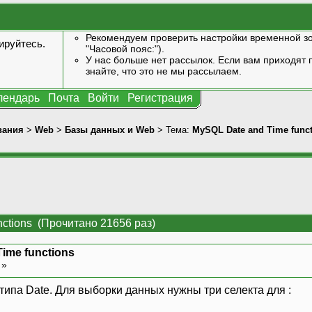
Рекомендуем проверить настройки временной зо
ируйтесь
.
"Часовой пояс:").
У нас больше нет рассылок. Если вам приходят п
знайте, что это не мы рассылаем.
лендарь
Почта
Войти
Регистрация
вания
>
Web
>
Базы данных и Web
> Тема:
MySQL Date and Time func
nctions (Прочитано 21656 раз)
ime functions
 »
типа Date. Для выборки данных нужны три селекта для :