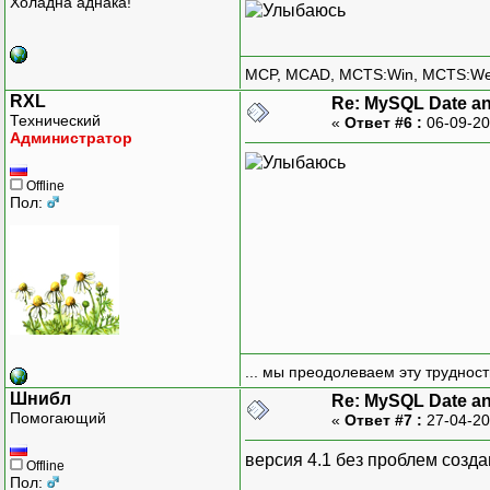
Холадна аднака!
MCP, MCAD, MCTS:Win, MCTS:W
RXL
Re: MySQL Date an
Технический
«
Ответ #6 :
06-09-20
Администратор
Offline
Пол:
... мы преодолеваем эту труднос
Шнибл
Re: MySQL Date an
Помогающий
«
Ответ #7 :
27-04-20
версия 4.1 без проблем созда
Offline
Пол: