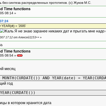
ть без синтеза распределенных прототипов. (с) Жуков М.С.
d Time functions
05 08:14 »
07:24
YEAR(dt) = '2005'
Я не знаю заранее никаких дат и прыгать мне надо
007 17:12 от Алексей1153++
»
eb
d Time functions
05 08:54 »
щий месяц
 MONTH(CURDATE()) AND YEAR(date) = YEAR(CURD
щий год
YEAR(CURDATE())
блицы в котором хранится дата