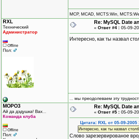
MCP, MCAD, MCTS:Win, MCTS:W
RXL
Re: MySQL Date an
Технический
«
Ответ #4 :
05-09-20
Администратор
Интересно, как ты назвал сто
Offline
Пол:
... мы преодолеваем эту труднос
MOPO3
Re: MySQL Date an
Ай да дэдушка! Вах...
«
Ответ #5 :
05-09-20
Команда клуба
Цитата: RXL от 05-09-2005 
Интересно, как ты назвал столб
Offline
Пол:
Слово зарезервированое врод