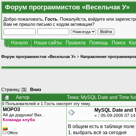
Форум программистов «Весельчак У»
Добро пожаловать,
Гость
. Пожалуйста,
войдите
или
зарегистр
Вам не пришло
письмо с кодом активации?
Начало
Наши сайты
Правила
Помощь
Поиск
Ка
Форум программистов «Весельчак У»
>
Направления программиро
Страниц: [
1
]
Вниз
Автор
Тема: MySQL Date and Time fu
0 Пользователей и 1 Гость смотрят эту тему.
MOPO3
MySQL Date and T
Ай да дэдушка! Вах...
«
:
05-09-2005 07:14
Команда клуба
В общем есть в таблице поле 
1. выбрать всё за сегодня
Offline