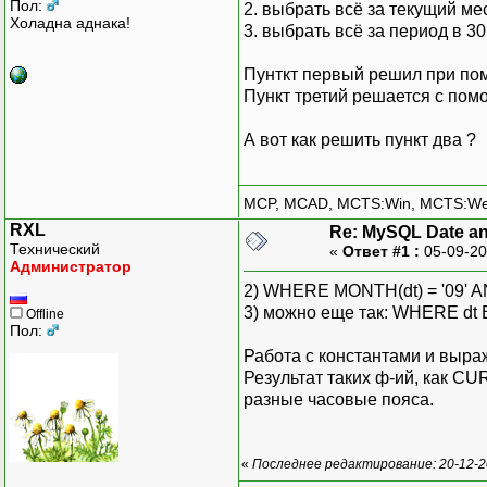
Пол:
2. выбрать всё за текущий ме
Холадна аднака!
3. выбрать всё за период в 3
Пунткт первый решил при п
Пункт третий решается с п
А вот как решить пункт два ?
MCP, MCAD, MCTS:Win, MCTS:W
RXL
Re: MySQL Date an
Технический
«
Ответ #1 :
05-09-20
Администратор
2) WHERE MONTH(dt) = '09' AN
3) можно еще так: WHERE dt 
Offline
Пол:
Работа с константами и выраж
Результат таких ф-ий, как C
разные часовые пояса.
«
Последнее редактирование: 20-12-2