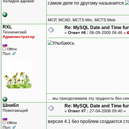
Холадна аднака!
самом деле по другому называется
MCP, MCAD, MCTS:Win, MCTS:Web
RXL
Re: MySQL Date and Time fu
Технический
«
Ответ #6 :
06-09-2005 06:46 »
Администратор
Offline
Пол:
... мы преодолеваем эту трудность без си
Шнибл
Re: MySQL Date and Time fu
Помогающий
«
Ответ #7 :
27-04-2006 09:40 »
версия 4.1 без проблем создаются сто
Offline
Пол: