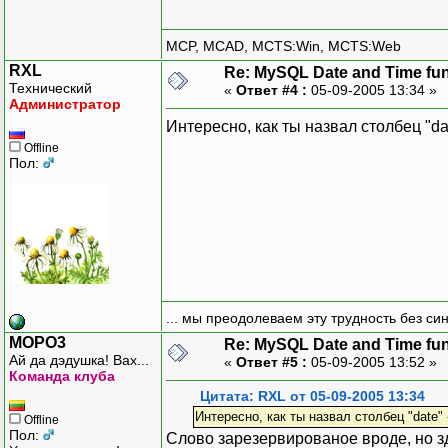
MCP, MCAD, MCTS:Win, MCTS:Web
RXL
Re: MySQL Date and Time fu
Технический
«
Ответ #4 :
05-09-2005 13:34 »
Администратор
Интересно, как ты назвал столбец "d
Offline
Пол:
... мы преодолеваем эту трудность без си
MOPO3
Re: MySQL Date and Time fu
Ай да дэдушка! Вах...
«
Ответ #5 :
05-09-2005 13:52 »
Команда клуба
Цитата: RXL от 05-09-2005 13:34
Интересно, как ты назвал столбец "date"
Offline
Пол:
Слово зарезервированое вроде, но з