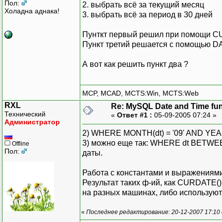
Пол:
2. выбрать всё за текущий месяц
Холадна аднака!
3. выбрать всё за период в 30 дней
Пунткт первый решил при помощи C
Пункт третий решается с помощью 
А вот как решить пункт два ?
MCP, MCAD, MCTS:Win, MCTS:Web
RXL
Re: MySQL Date and Time fu
Технический
«
Ответ #1 :
05-09-2005 07:24 »
Администратор
2) WHERE MONTH(dt) = '09' AND YEAR(
3) можно еще так: WHERE dt BETWEEN
Offline
Пол:
даты.
Работа с константами и выражениями,
Результат таких ф-ий, как CURDATE()
на разных машинах, либо используют
«
Последнее редактирование: 20-12-2007 17:10