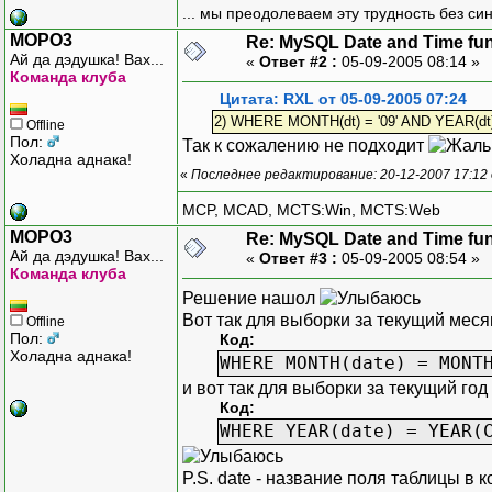
... мы преодолеваем эту трудность без си
MOPO3
Re: MySQL Date and Time fu
Ай да дэдушка! Вах...
«
Ответ #2 :
05-09-2005 08:14 »
Команда клуба
Цитата: RXL от 05-09-2005 07:24
2) WHERE MONTH(dt) = '09' AND YEAR(dt) 
Offline
Пол:
Так к сожалению не подходит
Холадна аднака!
«
Последнее редактирование: 20-12-2007 17:12
MCP, MCAD, MCTS:Win, MCTS:Web
MOPO3
Re: MySQL Date and Time fu
Ай да дэдушка! Вах...
«
Ответ #3 :
05-09-2005 08:54 »
Команда клуба
Решение нашол
Вот так для выборки за текущий меся
Offline
Пол:
Код:
Холадна аднака!
WHERE MONTH(date) = MONT
и вот так для выборки за текущий год
Код:
WHERE YEAR(date) = YEAR(
P.S. date - название поля таблицы в 