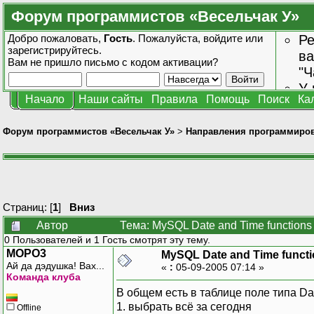
Форум программистов «Весельчак У»
Добро пожаловать,
Гость
. Пожалуйста,
войдите
или
Ре
зарегистрируйтесь
.
ва
Вам не пришло
письмо с кодом активации?
"Ч
У 
Начало
Наши сайты
Правила
Помощь
Поиск
Ка
от
зн
Форум программистов «Весельчак У»
>
Направления программиро
Страниц: [
1
]
Вниз
Автор
Тема: MySQL Date and Time functions
0 Пользователей и 1 Гость смотрят эту тему.
MOPO3
MySQL Date and Time funct
Ай да дэдушка! Вах...
«
:
05-09-2005 07:14 »
Команда клуба
В общем есть в таблице поле типа Da
1. выбрать всё за сегодня
Offline