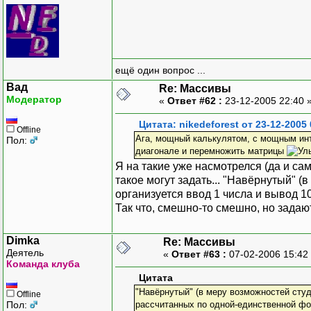
ещё один вопрос ...
Вад
Re: Массивы
Модератор
«
Ответ #62 :
23-12-2005 22:40 
Цитата: nikedeforest от 23-12-2005 
Offline
Ага, мощный калькулятом, с мощным инт
Пол:
диагонале и перемножить матрицы
Я на такие уже насмотрелся (да и сам
такое могут задать... "Навёрнутый" 
организуется ввод 1 числа и вывод 
Так что, смешно-то смешно, но задаю
Dimka
Re: Массивы
Деятель
«
Ответ #63 :
07-02-2006 15:42
Команда клуба
Цитата
"Навёрнутый" (в меру возможностей студ
Offline
Пол:
рассчитанных по одной-единственной ф