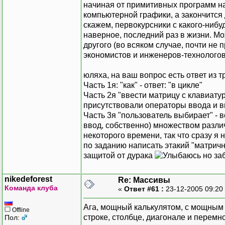
начиная от примитивных программ н
компьютерной графики, а закончится 
скажем, первокурсники с какого-нибу
наверное, последний раз в жизни. Мо
другого (во всяком случае, почти не
экономистов и инженеров-технологов 
юляха, на ваш вопрос есть ответ из т
Часть 1я: "как" - ответ: "в цикле"
Часть 2я "ввести матрицу с клавиатур
присутствовали операторы ввода и в
Часть 3я "пользователь выбирает" - в
ввод, собственно) множеством разли
некоторого времени, так что сразу я 
по заданию написать этакий "матрич
защитой от дурака
но за
nikedeforest
Re: Массивы
Команда клуба
«
Ответ #61 :
23-12-2005 09:20
Ага, мощный калькулятом, с мощным 
Offline
строке, столбце, диагонале и перем
Пол: