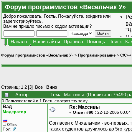
Форум программистов «Весельчак У»
Добро пожаловать,
Гость
. Пожалуйста,
войдите
или
Ре
зарегистрируйтесь
.
ва
Вам не пришло
письмо с кодом активации?
"Ч
У 
Начало
Наши сайты
Правила
Помощь
Поиск
Ка
от
зн
Форум программистов «Весельчак У»
>
Программирование
>
C/C++
Страниц:
1
2
[
3
]
Все
Вниз
Автор
Тема: Массивы (Прочитано 75490 ра
0 Пользователей и 1 Гость смотрят эту тему.
Вад
Re: Массивы
Модератор
«
Ответ #60 :
22-12-2005 00:04
Согласен с Михалычем - во-первых, т.
Offline
таких студентов доучилось до 5го кур
Пол: