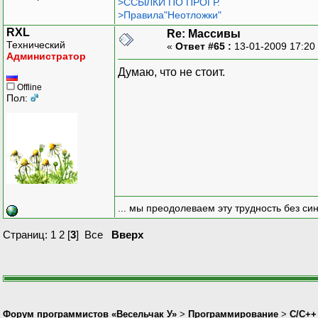
>ССЫЛКИ ПО ПРОГР.
>Правила"Неотложки"
RXL
Re: Массивы
Технический
«
Ответ #65 :
13-01-2009 17:20
Администратор
Думаю, что не стоит.
Offline
Пол:
... мы преодолеваем эту трудность без си
Страниц:
1
2
[
3
]
Все
Вверх
Форум программистов «Весельчак У»
>
Программирование
>
C/C++