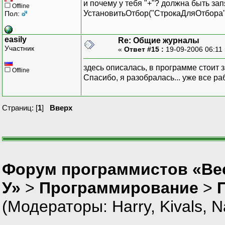
и почему у тебя "+"? должна быть запя
Offline
УстановитьОтбор("СтрокаДляОтбора"
Пол:
easily
Re: Общие журналы
Участник
«
Ответ #15 :
19-09-2006 06:11
здесь описалась, в программе стоит 
Offline
Спасибо, я разобралась... уже все р
Страниц: [
1
]
Вверх
Форум программистов «Ве
У»
>
Программирование
>
(Модераторы:
Harry
,
Kivals
,
N