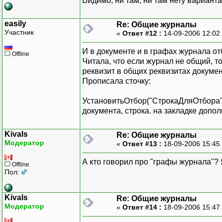
Видимо, ни там, ни там нету вариант
easily
Re: Общие журналы
Участник
«
Ответ #12 :
14-09-2006 12:02
И в документе и в графах журнала от
Offline
Читала, что если журнал не общий, т
реквизит в общих реквизитах докумен
Прописала сточку:
УстановитьОтбор("СтрокаДляОтбора"+
документа, строка. на закладке допол
Kivals
Re: Общие журналы
Модератор
«
Ответ #13 :
18-09-2006 15:45
А кто говорил про "графы журнала"? 
Offline
Пол:
Kivals
Re: Общие журналы
Модератор
«
Ответ #14 :
18-09-2006 15:47