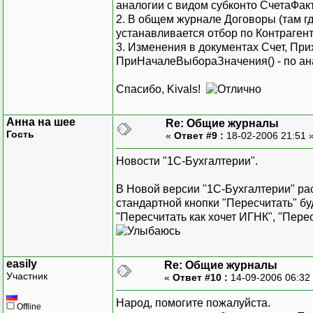
аналогии с видом субконто СчетаФа
2. В общем журнале Договоры (там г
устанавливается отбор по Контраге
3. Изменения в документах Счет, Прих
ПриНачалеВыбораЗначения() - по ана
Спасибо, Kivals!
Анна на шее
Re: Общие журналы
Гость
«
Ответ #9 :
18-02-2006 21:51 
Новости "1С-Бухгалтерии".
В Новой версии "1С-Бухгалтерии" ра
стандартной кнопки "Пересчитать" бу
"Пересчитать как хочет ИГНК", "Пере
easily
Re: Общие журналы
Участник
«
Ответ #10 :
14-09-2006 06:32
Народ, помогите пожалуйста.
Offline