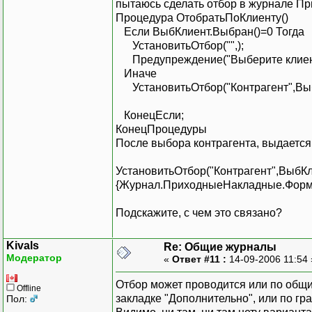
пытаюсь сделать отбор в журнале П
Процедура ОтобратьПоКлиенту()
Если ВыбКлиент.Выбран()=0 Тогда
УстановитьОтбор("",);
Предупреждение("Выберите клиента,
Иначе
УстановитьОтбор("Контрагент",Выб
КонецЕсли;
КонецПроцедуры
После выбора контрагента, выдается
УстановитьОтбор("Контрагент",ВыбКл
{Журнал.ПриходныеНакладные.Форма
Подскажите, с чем это связано?
Kivals
Re: Общие журналы
Модератор
«
Ответ #11 :
14-09-2006 11:54
Отбор может проводится или по общи
Offline
закладке "Дополнительно", или по гр
Пол: