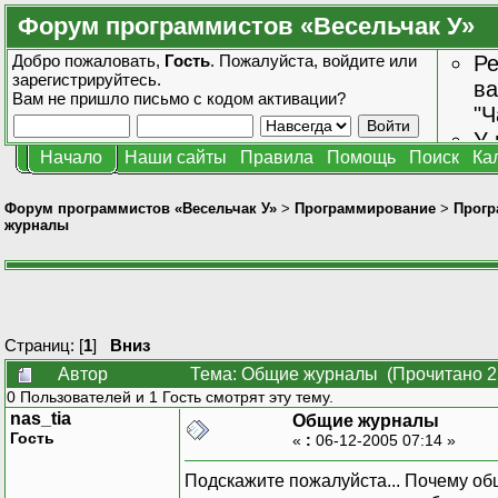
Форум программистов «Весельчак У»
Добро пожаловать,
Гость
. Пожалуйста,
войдите
или
Ре
зарегистрируйтесь
.
ва
Вам не пришло
письмо с кодом активации?
"Ч
У 
Начало
Наши сайты
Правила
Помощь
Поиск
Ка
от
зн
Форум программистов «Весельчак У»
>
Программирование
>
Прогр
журналы
Страниц: [
1
]
Вниз
Автор
Тема: Общие журналы (Прочитано 2
0 Пользователей и 1 Гость смотрят эту тему.
nas_tia
Общие журналы
Гость
«
:
06-12-2005 07:14 »
Подскажите пожалуйста... Почему о