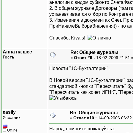
аналогии с видом субконто СчетаФа
2. В общем журнале Договоры (там г
устанавливается отбор по Контраге
3. Изменения в документах Счет, Прих
ПриНачалеВыбораЗначения() - по ана
Спасибо, Kivals!
Анна на шее
Re: Общие журналы
Гость
«
Ответ #9 :
18-02-2006 21:51 
Новости "1С-Бухгалтерии".
В Новой версии "1С-Бухгалтерии" ра
стандартной кнопки "Пересчитать" бу
"Пересчитать как хочет ИГНК", "Пере
easily
Re: Общие журналы
Участник
«
Ответ #10 :
14-09-2006 06:32
Народ, помогите пожалуйста.
Offline