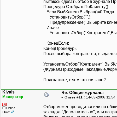
пытаюсь сделать отбор в журнале П
Процедура ОтобратьПоКлиенту()
Если ВыбКлиент.Выбран()=0 Тогда
УстановитьОтбор("",);
Предупреждение("Выберите клиента,
Иначе
УстановитьОтбор("Контрагент",Выб
КонецЕсли;
КонецПроцедуры
После выбора контрагента, выдается
УстановитьОтбор("Контрагент",ВыбКл
{Журнал.ПриходныеНакладные.Форма
Подскажите, с чем это связано?
Kivals
Re: Общие журналы
Модератор
«
Ответ #11 :
14-09-2006 11:54
Отбор может проводится или по общи
Offline
закладке "Дополнительно", или по гр
Пол: