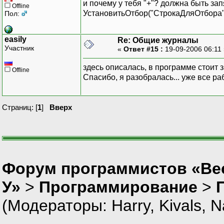
и почему у тебя "+"? должна быть запя
Offline
УстановитьОтбор("СтрокаДляОтбора"
Пол:
easily
Re: Общие журналы
Участник
«
Ответ #15 :
19-09-2006 06:11
здесь описалась, в программе стоит 
Offline
Спасибо, я разобралась... уже все р
Страниц: [
1
]
Вверх
Форум программистов «Ве
У»
>
Программирование
>
(Модераторы:
Harry
,
Kivals
,
N