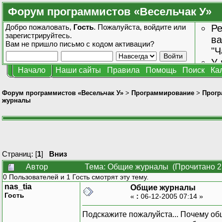
Форум программистов «Весельчак У»
Добро пожаловать,
Гость
. Пожалуйста,
войдите
или
Ре
зарегистрируйтесь
.
ва
Вам не пришло
письмо с кодом активации?
"Ч
У 
Начало
Наши сайты
Правила
Помощь
Поиск
Ка
от
зн
Форум программистов «Весельчак У»
>
Программирование
>
Прогр
журналы
Страниц: [
1
]
Вниз
Автор
Тема: Общие журналы (Прочитано 2
0 Пользователей и 1 Гость смотрят эту тему.
nas_tia
Общие журналы
Гость
«
:
06-12-2005 07:14 »
Подскажите пожалуйста... Почему о