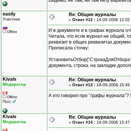
Видимо, ни там, ни там нету вариант
easily
Re: Общие журналы
Участник
«
Ответ #12 :
14-09-2006 12:02
И в документе и в графах журнала от
Offline
Читала, что если журнал не общий, т
реквизит в общих реквизитах докумен
Прописала сточку:
УстановитьОтбор("СтрокаДляОтбора"+
документа, строка. на закладке допол
Kivals
Re: Общие журналы
Модератор
«
Ответ #13 :
18-09-2006 15:45
А кто говорил про "графы журнала"? 
Offline
Пол:
Kivals
Re: Общие журналы
Модератор
«
Ответ #14 :
18-09-2006 15:47