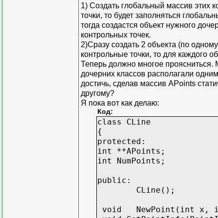
1) Создать глобальный массив этих к
точки, то будет заполняться глобальн
тогда создастся объект нужного дочер
контрольных точек.
2)Сразу создать 2 объекта (по одному
контрольные точки, то для каждого о
Теперь должно многое проясниться. М
дочерних классов располагали одним
достичь, сделав массив APoints статич
другому?
Я пока вот как делаю:
Код:
class CLine
{
protected:
int **APoints;
int NumPoints;
public:
CLine();
void
NewPoint(int x, 