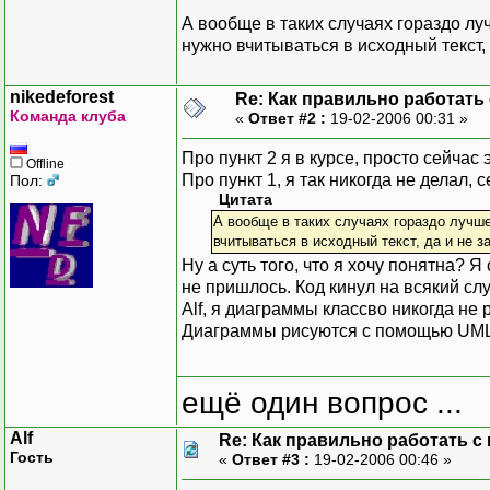
case WM_DESTROY:
obj_line
А вообще в таких случаях гораздо лу
delete (
нужно вчитываться в исходный текст, 
PostQuit
break;
nikedeforest
Re: Как правильно работать
default:
Команда клуба
«
Ответ #2 :
19-02-2006 00:31 »
return D
}
Про пункт 2 я в курсе, просто сейча
Offline
return 0;
Про пункт 1, я так никогда не делал, 
Пол:
}
Цитата
А вообще в таких случаях гораздо лучше
вчитываться в исходный текст, да и не з
Ну а суть того, что я хочу понятна? 
не пришлось. Код кинул на всякий слу
Alf, я диаграммы классво никогда не
Диаграммы рисуются с помощью UM
ещё один вопрос ...
Alf
Re: Как правильно работать с
Гость
«
Ответ #3 :
19-02-2006 00:46 »