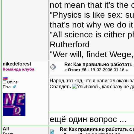
not mean that it’s the 
"Physics is like sex: s
that's not why we do i
"All science is either 
Rutherford
"Wer will, findet Wege,
nikedeforest
Re: Как правильно работать
Команда клуба
«
Ответ #6 :
19-02-2006 01:16 »
Народ, тот код, что я написал оказы
Offline
Обалдеть
, как сразу не 
Пол:
ещё один вопрос ...
Alf
Re: Как правильно работать с
Гость