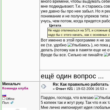
много времени, чтобы выдумать себ
мне подкидывают. Т.е. я стараюсь со
уже давно бы про нее забыл. Но я р
понимание и не получу упреков типа 
учусь, чем потом, когда придется ра
Цитата
Не надо отвлекаться на STL и сложные 
надо бы с этого начать, как с основных 
Вот именно в этой программе я не за
ее (т.е. удобно
), но пока
делать (потому как в памяти еще не о
Вроде бы все. Сильно не пинайте
ещё один вопрос ...
Михалыч
Re: Как правильно работать
Команда клуба
«
Ответ #21 :
19-02-2006 16:53 »
Пардон, господа, что влезаю
Offline
5 копеек так и жгут руку. Так что я их 
Пол:
Мне лично импонирует идея глобальног