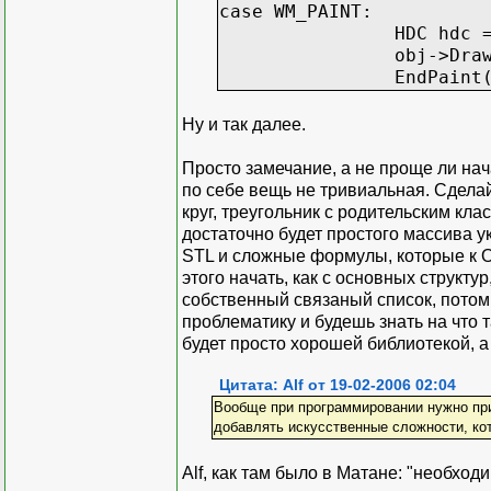
case WM_PAINT:
HDC hdc 
obj->Dra
EndPaint
Ну и так далее.
Просто замечание, а не проще ли на
по себе вещь не тривиальная. Сдела
круг, треугольник с родительским кл
достаточно будет простого массива у
STL и сложные формулы, которые к О
этого начать, как с основных структу
собственный связаный список, потом 
проблематику и будешь знать на что т
будет просто хорошей библиотекой, а
Цитата: Alf от 19-02-2006 02:04
Вообще при программировании нужно при
добавлять искусственные сложности, ко
Alf, как там было в Матане: "необход