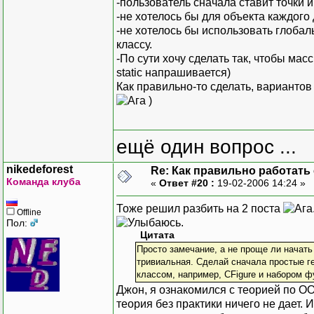
-пользователь сначала ставит точки 
-не хотелось бы для объекта каждого
-не хотелось бы использовать глоба
классу.
-По сути хочу сделать так, чтобы мас
static напрашивается)
Как правильно-то сделать, вариантов
)
ещё один вопрос ...
nikedeforest
Re: Как правильно работать
Команда клуба
«
Ответ #20 :
19-02-2006 14:24 »
Тоже решил разбить на 2 поста
Offline
.
Пол:
Цитата
Просто замечание, а не проще ли начат
тривиальная. Сделай сначала простые ге
классом, например, CFigure и набором ф
Джон, я ознакомился с теорией по ОО
теория без практики ничего не дает. 