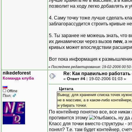
лучше хранить не в массиве, а в как
позволит на ходу легко добавлять и у
4. Саму точку тоже лучше сделать кла
заблагорассудится строить кривые не 
5. Ты заранее не можешь знать, что 
их динамически через вызов
new
, а 
кривых может впоследствии расшири
Вот пока информация к размышлению
«
Последнее редактирование: 19-02-2006 00:50 
nikedeforest
Re: Как правильно работать
Команда клуба
«
Ответ #4 :
19-02-2006 01:03 »
Цитата
Offline
Вывод: для хранения списка точек нужно
Пол:
не в массиве, а в каком-либо контейнер
и убирать точки.
По контейнер понятно все, все никак 
противится этому
, ну да
Класс для точки вместо структуры - э
понял? Т.е. там будет контейнер, сче