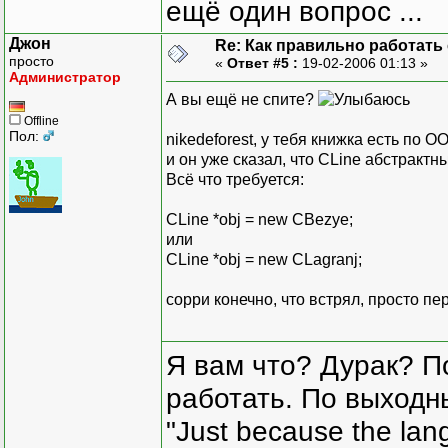
ещё один вопрос ...
Джон
Re: Как правильно работать
просто
«
Ответ #5 :
19-02-2006 01:13 »
Администратор
А вы ещё не спите?
Offline
Пол:
nikedeforest, у тебя книжка есть по 
и он уже сказал, что CLine абстрактн
Всё что требуется:
CLine *obj = new CBezye;
или
CLine *obj = new CLagranj;
сорри конечно, что встрял, просто п
Я вам что? Дурак? П
работать. По выходн
"Just because the lan