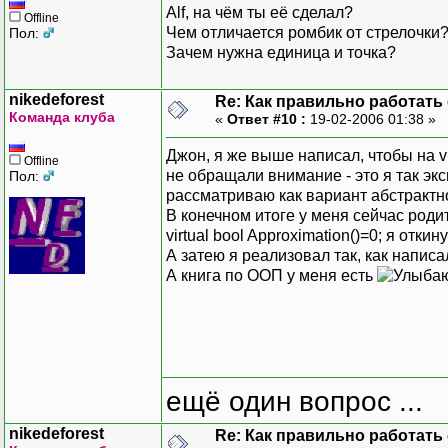
Alf, на чём ты её сделал?
Offline
Чем отличается ромбик от стрелочки
Пол:
Зачем нужна единица и точка?
nikedeforest
Re: Как правильно работать
Команда клуба
«
Ответ #10 :
19-02-2006 01:38 »
Джон, я же выше написал, чтобы на vir
Offline
не обращали внимание - это я так эк
Пол:
рассматриваю как вариант абстрактног
В конечном итоге у меня сейчас родит
virtual bool Approximation()=0; я откину
А затею я реализовал так, как написа
А книга по ООП у меня есть
ещё один вопрос ...
nikedeforest
Re: Как правильно работать