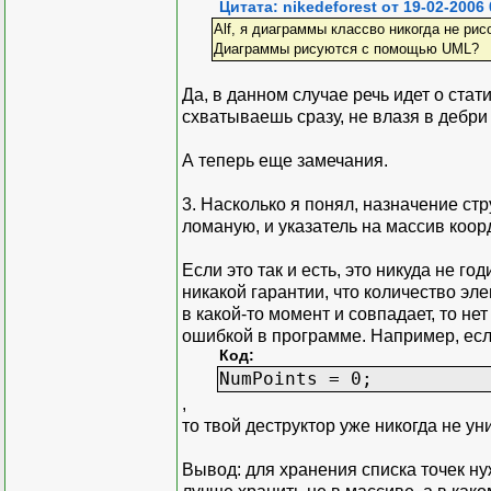
Цитата: nikedeforest от 19-02-2006 
Alf, я диаграммы классво никогда не ри
Диаграммы рисуются с помощью UML?
Да, в данном случае речь идет о стат
схватываешь сразу, не влазя в дебри
А теперь еще замечания.
3. Насколько я понял, назначение стр
ломаную, и указатель на массив коорд
Если это так и есть, это никуда не го
никакой гарантии, что количество эл
в какой-то момент и совпадает, то не
ошибкой в программе. Например, ес
Код:
NumPoints = 0;
,
то твой деструктор уже никогда не у
Вывод: для хранения списка точек нуж