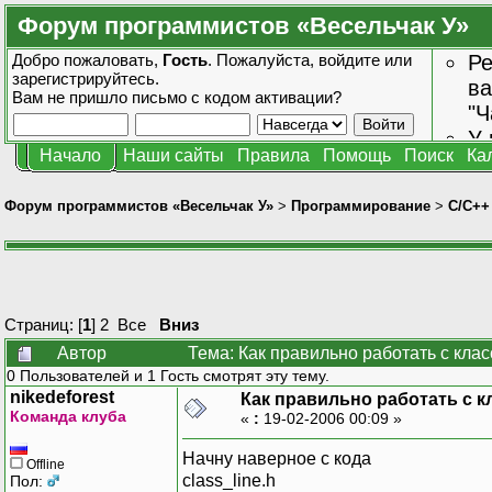
Форум программистов «Весельчак У»
Добро пожаловать,
Гость
. Пожалуйста,
войдите
или
Ре
зарегистрируйтесь
.
ва
Вам не пришло
письмо с кодом активации?
"Ч
У 
Начало
Наши сайты
Правила
Помощь
Поиск
Ка
от
зн
Форум программистов «Весельчак У»
>
Программирование
>
C/C++
Страниц: [
1
]
2
Все
Вниз
Автор
Тема: Как правильно работать с кла
0 Пользователей и 1 Гость смотрят эту тему.
nikedeforest
Как правильно работать с 
Команда клуба
«
:
19-02-2006 00:09 »
Начну наверное с кода
Offline
class_line.h
Пол: