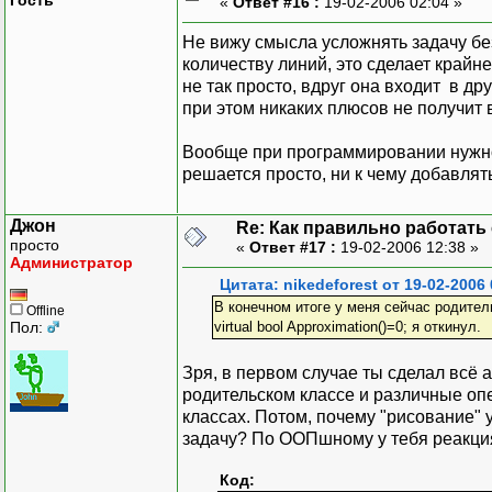
«
Ответ #16 :
19-02-2006 02:04 »
Не вижу смысла усложнять задачу бе
количеству линий, это сделает крайн
не так просто, вдруг она входит в д
при этом никаких плюсов не получит 
Вообще при программировании нужно
решается просто, ни к чему добавлят
Джон
Re: Как правильно работать
просто
«
Ответ #17 :
19-02-2006 12:38 »
Администратор
Цитата: nikedeforest от 19-02-2006 
В конечном итоге у меня сейчас родитель
Offline
Пол:
virtual bool Approximation()=0; я откинул.
Зря, в первом случае ты сделал всё
родительском классе и различные оп
классах. Потом, почему "рисование" 
задачу? По ООПшному у тебя реакци
Код: