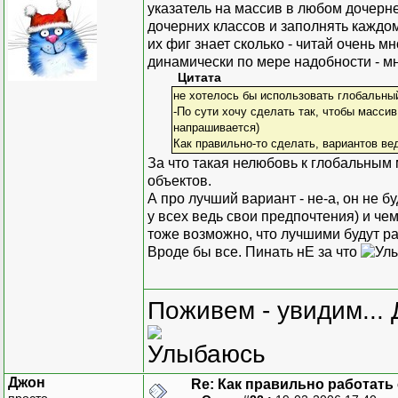
указатель на массив в любом дочерне
дочерних классов и заполнять каждому
их фиг знает сколько - читай очень 
динамически по мере надобности - м
Цитата
не хотелось бы использовать глобальны
-По сути хочу сделать так, чтобы массив
напрашивается)
Как правильно-то сделать, вариантов ве
За что такая нелюбовь к глобальным 
объектов.
А про лучший вариант - не-а, он не б
у всех ведь свои предпочтения) и че
тоже возможно, что лучшими будут р
Вроде бы все. Пинать нЕ за что
Поживем - увидим... 
Джон
Re: Как правильно работать
просто