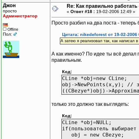
Джон
Re: Как правильно работать
просто
«
Ответ #18 :
19-02-2006 12:49 »
Администратор
Просто разбил на два поста - теперь 
Offline
Пол:
Цитата: nikedeforest от 19-02-2006 
А затею я реализовал так, как написал в
А как именно? По идее ты всё делал 
правильным.
Код:
СLine *obj=new CLine;
obj->NewPoints(x,y); // 
((СBezye*)obj)->Approxim
только это должно так выглядеть:
Код:
СLine *obj=NULL;
if(пользователь выбирает
obj = new CBezye;