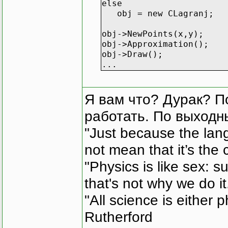
else
obj = new CLagranj;
obj->NewPoints(x,y);
obj->Approximation();
obj->Draw();
...
Я вам что? Дурак? П
работать. По выходн
"Just because the lan
not mean that it’s the 
"Physics is like sex: s
that's not why we do i
"All science is either 
Rutherford