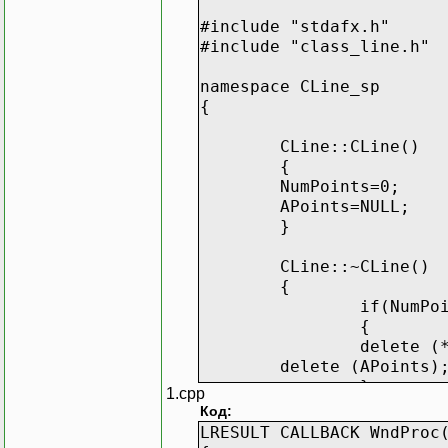
~CLine();
#include "stdafx.h"
#include "class_line.h"
};
////////////////////////
namespace CLine_sp
class CBezye: public CLi
{
{
public:
CLine::CLine()
bool Approximate
{
NumPoints=0;
};
APoints=NULL;
}
class CLagranj:public CL
{
CLine::~CLine()
public:
{
bool Approximate
if(NumPo
};
{
delete (
}
delete (APoints)
}
1.cpp
Код:
}
LRESULT CALLBACK WndProc