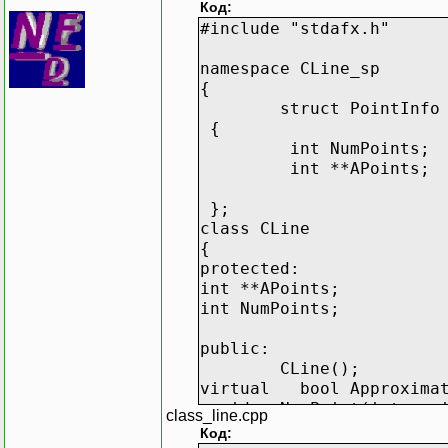
Код:
#include "stdafx.h"
namespace CLine_sp
{
struct PointInfo
{
int NumPoints;
int **APoints;
};
class CLine
{
protected:
int **APoints;
int NumPoints;
public:
CLine();
virtual bool Approximat
void
NewPoint(int x, 
class_line.cpp
void GetPointInfo(PointI
Код: