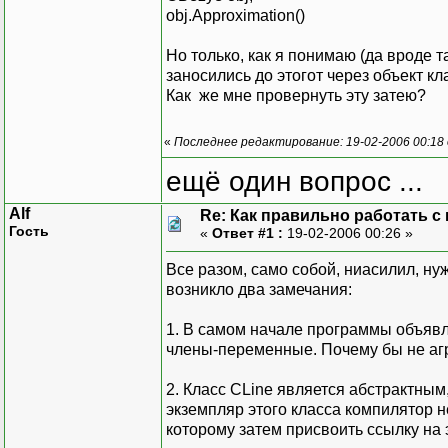
PInfo->APoints
obj.Approximation()
}
break;
Но только, как я понимаю (да вроде т
case WM_PAINT:
заносились до этогот через объект кл
bool CBezye::Approxima
hdc = Be
Как же мне провернуть эту затею?
{
// TODO:
MessageBox(NULL,"bezye
char s[5];
«
Последнее редактирование: 19-02-2006 00:18 о
obj_line
itoa(NumPoints,s,10);
for( i=
ещё один вопрос ...
MessageBox(NULL,s,"Num
return true;
Alf
Re: Как правильно работать с
}
Гость
«
Ответ #1 :
19-02-2006 00:26 »
bool CLagranj::Approxi
Все разом, само собой, ниасилил, н
{
возникло два замечания:
MessageBox(NULL,"lagra
return true;
1. В самом начале программы объявле
}
члены-переменные. Почему бы не агре
}
2. Класс CLine является абстрактным,
EndPaint
экземпляр этого класса компилятор н
break;
которому затем присвоить ссылку на 