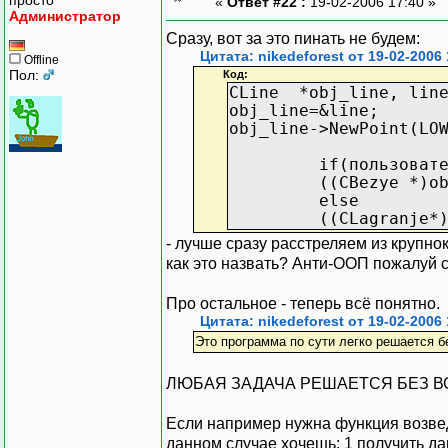
«
Ответ #22 :
19-02-2006 17:40 »
Администратор
Сразу, вот за это пинать не будем:
Цитата: nikedeforest от 19-02-2006 
Offline
Пол:
Код:
CLine *obj_line, lin
obj_line=&line;
obj_line->NewPoint(LO
if(пользователь 
((CBezye *)obj_li
else
((CLagranje*)obj_
- лучше сразу расстреляем из крупно
как это назвать? Анти-ООП пожалуй 
Про остальное - теперь всё понятно.
Цитата: nikedeforest от 19-02-2006 
Это программа по сути легко решается б
ЛЮБАЯ ЗАДАЧА РЕШАЕТСЯ БЕЗ ВСЯКО
Если например нужна функция возведе
данном случае хочешь: 1 получить да