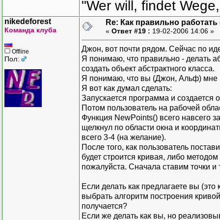
"Wer will, findet Wege,
nikedeforest
Re: Как правильно работать
Команда клуба
«
Ответ #19 :
19-02-2006 14:06 »
Джон, вот почти рядом. Сейчас по ид
Offline
Я понимаю, что правильно - делать а
Пол:
создать объект абстрактного класса.
Я понимаю, что вы (Джон, Альф) мне г
Я вот как думал сделать:
Запускается программа и создается об
Потом пользователь на рабочей обла
Функция NewPoints() всего навсего з
щелкнул по области окна и координат
всего 3-4 (на желание).
После того, как пользователь постав
будет строится кривая, либо методом
пожалуйста. Сначала ставим точки и
Если делать как предлагаете вы (это
выбрать алгоритм построения кривой 
получается?
Если же делать как вы, но реализовыв