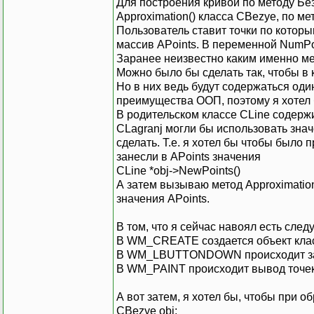
Для построения кривой по методу Без
}
{
Approximation() класса CBezye, по мет
case IDM
Пользователь ставит точки по которы
массив APoints. В переменной NumPoi
Заранее неизвестно каким именно ме
case IDM
Можно было бы сделать так, чтобы в 
Но в них ведь будут содержаться оди
for(i=0;
преимущества ООП, поэтому я хотел 
В родительском классе CLine содержи
case ID_
CLagranj могли бы использовать знач
{
сделать. Т.е. я хотел бы чтобы было 
obj_lin
занесли в APoints значения
СLine *obj->NewPoints()
А затем вызываю метод Approximatio
значения APoints.
default:
В том, что я сейчас навоял есть сле
}
В WM_CREATE создается объект клас
break;
В WM_LBUTTONDOWN происходит за
}
case WM_LBUTTOND
В WM_PAINT происходит вывод точек
void
CLine::G
{
obj_line->NewPo
А вот затем, я хотел бы, чтобы при
PInfo->NumPoint
InvalidateRect(
CBezye obj;