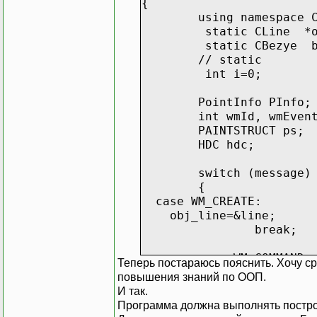
{
using namespace 
void CLine::NewP
static CLine *o
{
static CBezye b
int **temp=NUL
// static
int i=0;
int i=0;
if(NumPo
{
PointInfo PInfo;
int wmId, wmEven
//int ::
PAINTSTRUCT ps;
temp=new
HDC hdc;
temp[0]=
temp[1]=
switch (message)
{
for( 
case WM_CREATE:
obj_line=&line;
temp[
break;
case WM_COMMAND:
Теперь постараюсь пояснить. Хочу ср
wmId = 
повышения знаний по ООП.
wmEvent 
И так.
// Parse
Программа должна выполнять постро
APoint
switch (