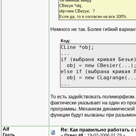
Ты имеешь ввиду
CBezye *obj;
obj=new CBezye; ?
Если да, то я согласен на все 100%.
Немного не так. Более гибкий вариан
Код:
CLine *obj;
...
if (выбрана кривая Безье
obj = new CBesier(...)
else if (выбрана кривая 
obj = new CLagrange(..
...
То есть задействовать полиморфизм. 
фактически указывает на один из п
программы. Механизм динамической 
функции будут вызваны при разымен
Alf
Re: Как правильно работать с
Гость
«
Ответ #8 :
19-02-2006 01:29 »