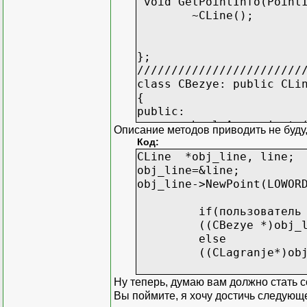
void GetPointInfo(PointI
~CLine();
};
////////////////////////
class CBezye: public CLi
{
public:
bool Approximate
Описание методов приводить не буду,
Код:
};
CLine *obj_line, line;
obj_line=&line;
class CLagranj:public CL
obj_line->NewPoint(LOWOR
{
public:
if(пользователь выб
bool Approximate
((CBezye *)obj_line
};
else
((CLagranje*)obj_lin
Ну теперь, думаю вам должно стать 
Вы поймите, я хочу достичь следующе