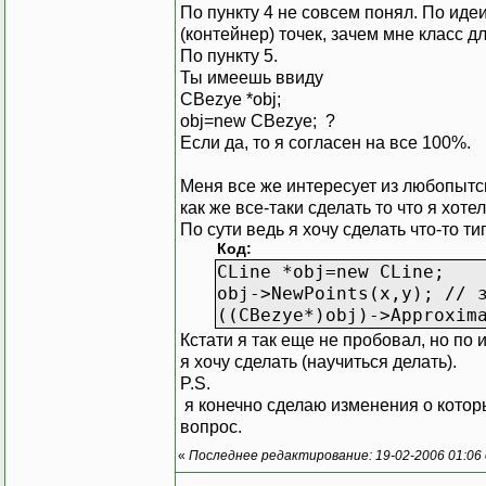
По пункту 4 не совсем понял. По идеи
(контейнер) точек, зачем мне класс д
По пункту 5.
Ты имеешь ввиду
CBezye *obj;
obj=new CBezye; ?
Если да, то я согласен на все 100%.
Меня все же интересует из любопытсв
как же все-таки сделать то что я хоте
По сути ведь я хочу сделать что-то ти
Код:
СLine *obj=new CLine;
obj->NewPoints(x,y); // 
((СBezye*)obj)->Approxim
Кстати я так еще не пробовал, но по 
я хочу сделать (научиться делать).
P.S.
я конечно сделаю изменения о которы
вопрос.
«
Последнее редактирование: 19-02-2006 01:06 о