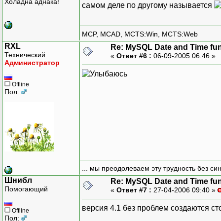
Холадна аднака!
самом деле по другому называется
MCP, MCAD, MCTS:Win, MCTS:Web
RXL
Re: MySQL Date and Time fu
Технический
«
Ответ #6 :
06-09-2005 06:46 »
Администратор
Offline
Пол:
... мы преодолеваем эту трудность без си
Шнибл
Re: MySQL Date and Time fu
Помогающий
«
Ответ #7 :
27-04-2006 09:40 »
версия 4.1 без проблем создаются сто
Offline
Пол: