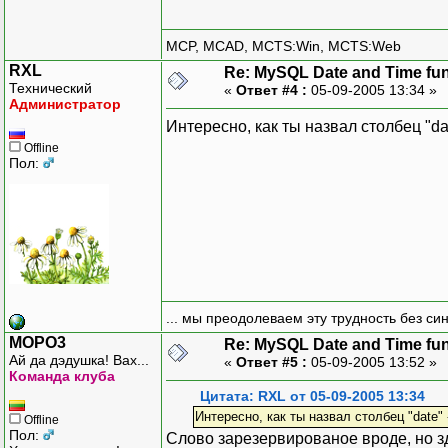
MCP, MCAD, MCTS:Win, MCTS:Web
RXL
Re: MySQL Date and Time fu
Технический
«
Ответ #4 :
05-09-2005 13:34 »
Администратор
Интересно, как ты назвал столбец "d
Offline
Пол:
... мы преодолеваем эту трудность без си
MOPO3
Re: MySQL Date and Time fu
Ай да дэдушка! Вах...
«
Ответ #5 :
05-09-2005 13:52 »
Команда клуба
Цитата: RXL от 05-09-2005 13:34
Интересно, как ты назвал столбец "date"
Offline
Пол:
Слово зарезервированое вроде, но з