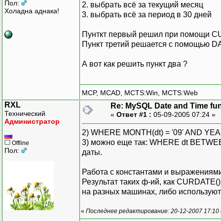
Пол:
2. выбрать всё за текущий месяц
Холадна аднака!
3. выбрать всё за период в 30 дней
Пунткт первый решил при помощи C
Пункт третий решается с помощью 
А вот как решить пункт два ?
MCP, MCAD, MCTS:Win, MCTS:Web
RXL
Re: MySQL Date and Time fu
Технический
«
Ответ #1 :
05-09-2005 07:24 »
Администратор
2) WHERE MONTH(dt) = '09' AND YEAR(
3) можно еще так: WHERE dt BETWEEN
Offline
Пол:
даты.
Работа с константами и выражениями,
Результат таких ф-ий, как CURDATE()
на разных машинах, либо используют
«
Последнее редактирование: 20-12-2007 17:10