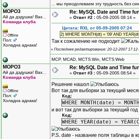
... мы преодолеваем эту трудность без си
MOPO3
Re: MySQL Date and Time fu
Ай да дэдушка! Вах...
«
Ответ #2 :
05-09-2005 08:14 »
Команда клуба
Цитата: RXL от 05-09-2005 07:24
2) WHERE MONTH(dt) = '09' AND YEAR(dt) 
Offline
Пол:
Так к сожалению не подходит
Холадна аднака!
«
Последнее редактирование: 20-12-2007 17:12
MCP, MCAD, MCTS:Win, MCTS:Web
MOPO3
Re: MySQL Date and Time fu
Ай да дэдушка! Вах...
«
Ответ #3 :
05-09-2005 08:54 »
Команда клуба
Решение нашол
Вот так для выборки за текущий меся
Offline
Пол:
Код:
Холадна аднака!
WHERE MONTH(date) = MONT
и вот так для выборки за текущий год
Код:
WHERE YEAR(date) = YEAR(
P.S. date - название поля таблицы в 