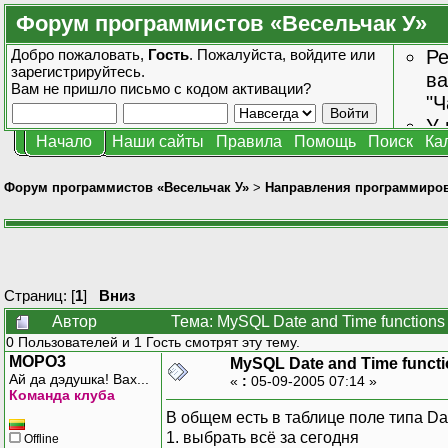
Форум программистов «Весельчак У»
Добро пожаловать,
Гость
. Пожалуйста,
войдите
или
Ре
зарегистрируйтесь
.
ва
Вам не пришло
письмо с кодом активации?
"Ч
У 
Начало
Наши сайты
Правила
Помощь
Поиск
Ка
от
зн
Форум программистов «Весельчак У»
>
Направления программиро
Страниц: [
1
]
Вниз
Автор
Тема: MySQL Date and Time functions
0 Пользователей и 1 Гость смотрят эту тему.
MOPO3
MySQL Date and Time funct
Ай да дэдушка! Вах...
«
:
05-09-2005 07:14 »
Команда клуба
В общем есть в таблице поле типа Da
1. выбрать всё за сегодня
Offline