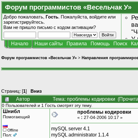
Форум программистов «Весельчак У»
Добро пожаловать,
Гость
. Пожалуйста,
войдите
или
Ре
зарегистрируйтесь
.
ва
Вам не пришло
письмо с кодом активации?
"Ч
У 
Начало
Наши сайты
Правила
Помощь
Поиск
Ка
от
зн
Форум программистов «Весельчак У»
>
Направления программиро
Страниц: [
1
]
Вниз
Автор
Тема: проблемы кодировки (Прочита
0 Пользователей и 1 Гость смотрят эту тему.
Шнибл
проблемы кодировки
Помогающий
«
:
27-04-2006 10:17 »
mySQL server 4.1
Offline
mySQL administrator 1.1.4
Пол: