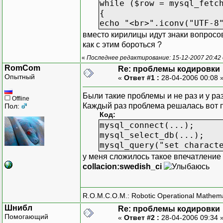
while ($row = mysql_fetc
{
echo "<br>".iconv("UTF-8
вместо кирилицы идут знаки вопросо
как с этим бороться ?
«
Последнее редактирование: 15-12-2007 20:42
RomCom
Re: проблемы кодировки
Опытный
«
Ответ #1 :
28-04-2006 00:08 
Были такие проблемы и не раз и у ра
Offline
Каждый раз проблема решалась вот п
Пол:
Код:
mysql_connect(...);
mysql_select_db(...);
mysql_query("set charact
у меня сложилось такое впечатление
collacion:swedish_ci
R.O.M.C.O.M.: Robotic Operational Mathem
Шнибл
Re: проблемы кодировки
Помогающий
«
Ответ #2 :
28-04-2006 09:34 