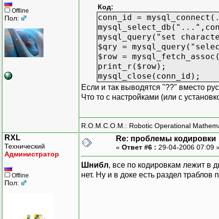
Код:
Offline
conn_id = mysql_connect(
Пол:
mysql_select_db("...",co
mysql_query("set charact
$qry = mysql_query("sele
$row = mysql_fetch_assoc
print_r($row);
mysql_close(conn_id);
Если и так выводятся "??" вместо русс
Что то с настройками (или с установко
R.O.M.C.O.M.: Robotic Operational Mathem
RXL
Re: проблемы кодировки
Технический
«
Ответ #6 :
29-04-2006 07:09 
Администратор
Шнибл
, все по кодировкам лежит в д
нет. Ну и в доке есть раздел траблов 
Offline
Пол: