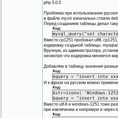
php 5.0.5
Проблема при использовании русско
в файле my.ini изначально стояло defa
Перед созданием таблицы делал так
Код:
mysql_query("set charact
Вместо cp1251 пробовал utf8, cp1251_k
кодировку созданой таблицы. mysqladmi
Вручную, из администратора, установ
несмотря что кодировка меняется кир
Добавляю в таблицу значения разны
Код:
$query = "insert into хх
И к фразе на русском можно применит
Код:
$str=iconv( 'Windows-125
$query = "insert into хх
Вместо utf-8 и windows-1251 тоже ра
при извлечении и напрямую и через i
Код: