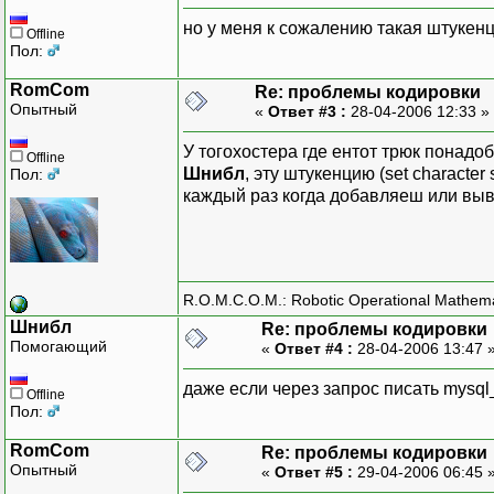
но у меня к сожалению такая штукенц
Offline
Пол:
RomCom
Re: проблемы кодировки
Опытный
«
Ответ #3 :
28-04-2006 12:33 »
У тогохостера где ентот трюк понадоб
Offline
Шнибл
, эту штукенцию (set character
Пол:
каждый раз когда добавляеш или вы
R.O.M.C.O.M.: Robotic Operational Mathem
Шнибл
Re: проблемы кодировки
Помогающий
«
Ответ #4 :
28-04-2006 13:47 
даже если через запрос писать mysql_
Offline
Пол:
RomCom
Re: проблемы кодировки
Опытный
«
Ответ #5 :
29-04-2006 06:45 