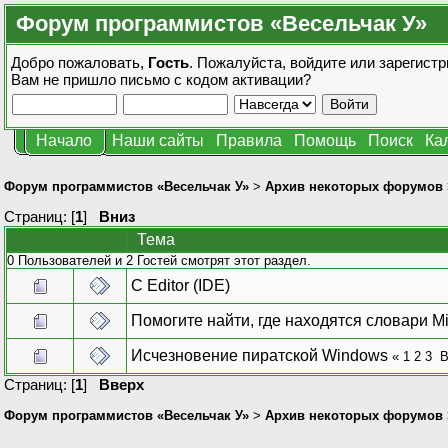
Форум программистов «Весельчак У»
Добро пожаловать,
Гость
. Пожалуйста,
войдите
или
зарегистр
Вам не пришло
письмо с кодом активации?
Начало
Наши сайты
Правила
Помощь
Поиск
Ка
Форум программистов «Весельчак У»
>
Архив некоторых форумов
Страниц: [
1
]
Вниз
Тема
0 Пользователей и 2 Гостей смотрят этот раздел.
C Editor (IDE)
Помогите найти, где находятся словари Mi
Исчезновение пиратской Windows
«
1
2
3
В
Страниц: [
1
]
Вверх
Форум программистов «Весельчак У»
>
Архив некоторых форумов