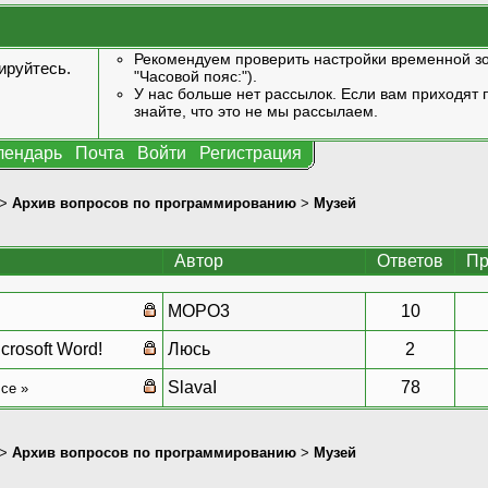
Рекомендуем проверить настройки временной зо
ируйтесь
.
"Часовой пояс:").
У нас больше нет рассылок. Если вам приходят п
знайте, что это не мы рассылаем.
лендарь
Почта
Войти
Регистрация
>
Архив вопросов по программированию
>
Музей
Автор
Ответов
Пр
MOPO3
10
crosoft Word!
Люсь
2
SlavaI
78
се
»
>
Архив вопросов по программированию
>
Музей